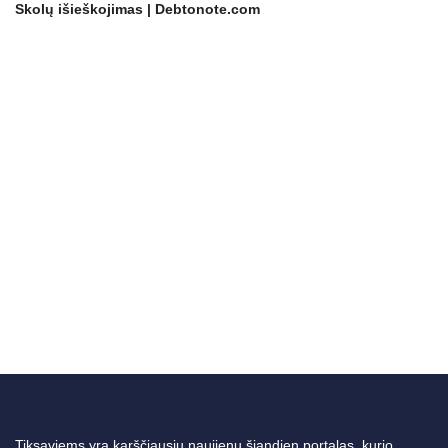
Skolų išieškojimas | Debtonote.com
Tiksaviems yra karščiausių naujienų šiandien portalas, kurio