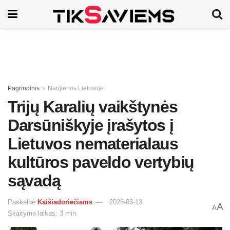
Pagrindinis
Naujienos Lietuvoje
Trijų Karalių vaikštynės
Darsūniškyje įrašytos į
Lietuvos nematerialaus
kultūros paveldo vertybių
sąvadą
Paskelbė
Kaišiadoriečiams
2026-03-13
A
A
Skaitymo laikas: 3 min.