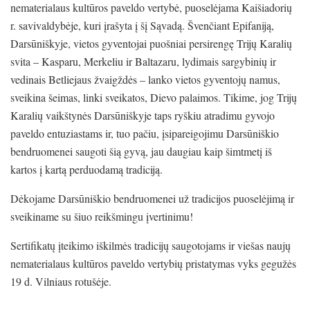
nematerialaus kultūros paveldo vertybė, puoselėjama Kaišiadorių
r. savivaldybėje, kuri įrašyta į šį Sąvadą. Švenčiant Epifaniją,
Darsūniškyje, vietos gyventojai puošniai persirengę Trijų Karalių
svita – Kasparu, Merkeliu ir Baltazaru, lydimais sargybinių ir
vedinais Betliejaus žvaigždės – lanko vietos gyventojų namus,
sveikina šeimas, linki sveikatos, Dievo palaimos. Tikime, jog Trijų
Karalių vaikštynės Darsūniškyje taps ryškiu atradimu gyvojo
paveldo entuziastams ir, tuo pačiu, įsipareigojimu Darsūniškio
bendruomenei saugoti šią gyvą, jau daugiau kaip šimtmetį iš
kartos į kartą perduodamą tradiciją.
Dėkojame Darsūniškio bendruomenei už tradicijos puoselėjimą ir
sveikiname su šiuo reikšmingu įvertinimu!
Sertifikatų įteikimo iškilmės tradicijų saugotojams ir viešas naujų
nematerialaus kultūros paveldo vertybių pristatymas vyks gegužės
19 d. Vilniaus rotušėje.