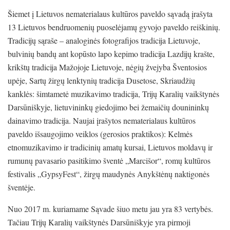
Šiemet į Lietuvos nematerialaus kultūros paveldo sąvadą įrašyta
13 Lietuvos bendruomenių puoselėjamų gyvojo paveldo reiškinių.
Tradicijų sąraše – analoginės fotografijos tradicija Lietuvoje,
bulvinių bandų ant kopūsto lapo kepimo tradicija Lazdijų krašte,
krikštų tradicija Mažojoje Lietuvoje, nėgių žvejyba Šventosios
upėje, Sartų žirgų lenktynių tradicija Dusetose, Skriaudžių
kanklės: šimtametė muzikavimo tradicija, Trijų Karalių vaikštynės
Darsūniškyje, lietuvininkų giedojimo bei žemaičių dounininkų
dainavimo tradicija. Naujai įrašytos nematerialaus kultūros
paveldo išsaugojimo veiklos (gerosios praktikos): Kelmės
etnomuzikavimo ir tradicinių amatų kursai, Lietuvos moldavų ir
rumunų pavasario pasitikimo šventė „Marcišor“, romų kultūros
festivalis „GypsyFest“, žirgų maudynės Anykštėnų naktigonės
šventėje.
Nuo 2017 m. kuriamame Sąvade šiuo metu jau yra 83 vertybės.
Tačiau Trijų Karalių vaikštynės Darsūniškyje yra pirmoji