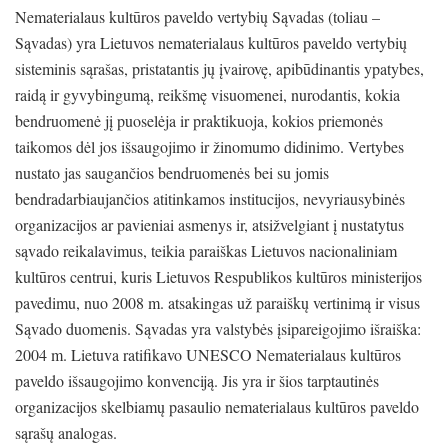
Nematerialaus kultūros paveldo vertybių Sąvadas (toliau –
Sąvadas) yra Lietuvos nematerialaus kultūros paveldo vertybių
sisteminis sąrašas, pristatantis jų įvairovę, apibūdinantis ypatybes,
raidą ir gyvybingumą, reikšmę visuomenei, nurodantis, kokia
bendruomenė jį puoselėja ir praktikuoja, kokios priemonės
taikomos dėl jos išsaugojimo ir žinomumo didinimo. Vertybes
nustato jas saugančios bendruomenės bei su jomis
bendradarbiaujančios atitinkamos institucijos, nevyriausybinės
organizacijos ar pavieniai asmenys ir, atsižvelgiant į nustatytus
sąvado reikalavimus, teikia paraiškas Lietuvos nacionaliniam
kultūros centrui, kuris Lietuvos Respublikos kultūros ministerijos
pavedimu, nuo 2008 m. atsakingas už paraiškų vertinimą ir visus
Sąvado duomenis. Sąvadas yra valstybės įsipareigojimo išraiška:
2004 m. Lietuva ratifikavo UNESCO Nematerialaus kultūros
paveldo išsaugojimo konvenciją. Jis yra ir šios tarptautinės
organizacijos skelbiamų pasaulio nematerialaus kultūros paveldo
sąrašų analogas.