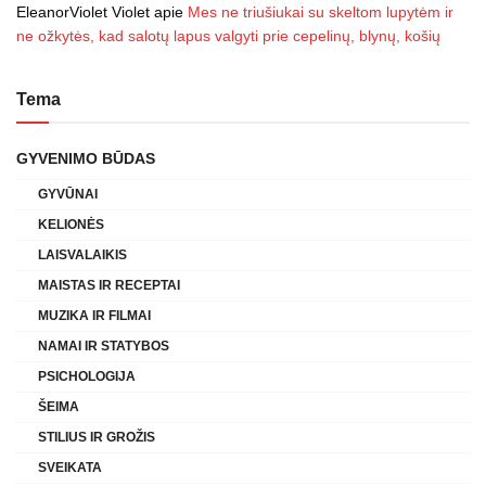
EleanorViolet Violet
apie
Mes ne triušiukai su skeltom lupytėm ir
ne ožkytės, kad salotų lapus valgyti prie cepelinų, blynų, košių
Tema
GYVENIMO BŪDAS
GYVŪNAI
KELIONĖS
LAISVALAIKIS
MAISTAS IR RECEPTAI
MUZIKA IR FILMAI
NAMAI IR STATYBOS
PSICHOLOGIJA
ŠEIMA
STILIUS IR GROŽIS
SVEIKATA