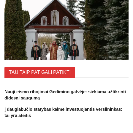
TAU TAIP PAT GALI PATIKTI
Nauji eismo ribojimai Gedimino gatvėje: siekiama užtikrinti
didesnį saugumą
Į daugiabučio statybas kaime investuojantis verslininkas:
tai yra ateitis