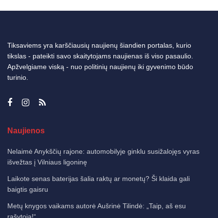
Tiksaviems yra karščiausių naujienų šiandien portalas, kurio
tikslas - pateikti savo skaitytojams naujienas iš viso pasaulio.
Apžvelgiame viską - nuo politinių naujienų iki gyvenimo būdo
turinio.
Naujienos
Nelaimė Anykščių rajone: automobilyje ginklu susižalojęs vyras
išvežtas į Vilniaus ligoninę
Laikote senas baterijas šalia raktų ar monetų? Ši klaida gali
baigtis gaisru
Metų knygos vaikams autorė Aušrinė Tilindė: „Taip, aš esu
rašytoja!“