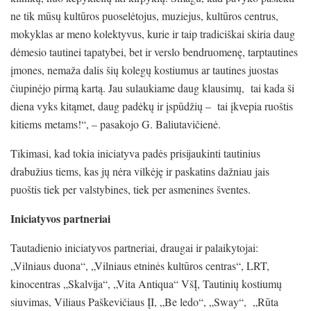
ne tik mūsų kultūros puoselėtojus, muziejus, kultūros centrus,
mokyklas ar meno kolektyvus, kurie ir taip tradiciškai skiria daug
dėmesio tautinei tapatybei, bet ir verslo bendruomenę, tarptautines
įmones, nemaža dalis šių kolegų kostiumus ar tautines juostas
čiupinėjo pirmą kartą. Jau sulaukiame daug klausimų, tai kada ši
diena vyks kitąmet, daug padėkų ir įspūdžių – tai įkvepia ruoštis
kitiems metams!“, – pasakojo G. Baliutavičienė.
Tikimasi, kad tokia iniciatyva padės prisijaukinti tautinius
drabužius tiems, kas jų nėra vilkėję ir paskatins dažniau jais
puoštis tiek per valstybines, tiek per asmenines šventes.
Iniciatyvos partneriai
Tautadienio iniciatyvos partneriai, draugai ir palaikytojai:
„Vilniaus duona“, „Vilniaus etninės kultūros centras“, LRT,
kinocentras „Skalvija“, „Vita Antiqua“ VšĮ, Tautinių kostiumų
siuvimas, Viliaus Paškevičiaus ĮI, „Be ledo“, „Sway“, „Rūta