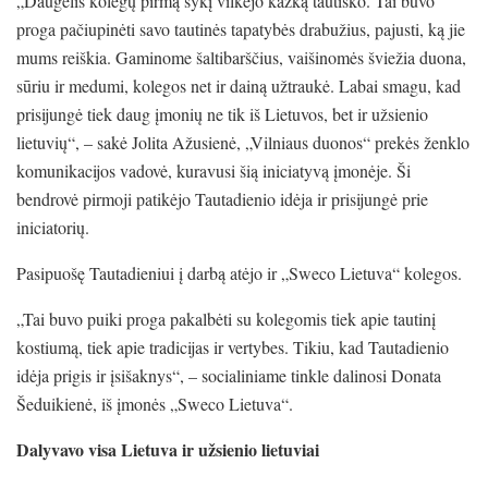
„Daugelis kolegų pirmą sykį vilkėjo kažką tautiško. Tai buvo
proga pačiupinėti savo tautinės tapatybės drabužius, pajusti, ką jie
mums reiškia. Gaminome šaltibarščius, vaišinomės šviežia duona,
sūriu ir medumi, kolegos net ir dainą užtraukė. Labai smagu, kad
prisijungė tiek daug įmonių ne tik iš Lietuvos, bet ir užsienio
lietuvių“, – sakė Jolita Ažusienė, „Vilniaus duonos“ prekės ženklo
komunikacijos vadovė, kuravusi šią iniciatyvą įmonėje. Ši
bendrovė pirmoji patikėjo Tautadienio idėja ir prisijungė prie
iniciatorių.
Pasipuošę Tautadieniui į darbą atėjo ir „Sweco Lietuva“ kolegos.
„Tai buvo puiki proga pakalbėti su kolegomis tiek apie tautinį
kostiumą, tiek apie tradicijas ir vertybes. Tikiu, kad Tautadienio
idėja prigis ir įsišaknys“, – socialiniame tinkle dalinosi Donata
Šeduikienė, iš įmonės „Sweco Lietuva“.
Dalyvavo visa Lietuva ir užsienio lietuviai