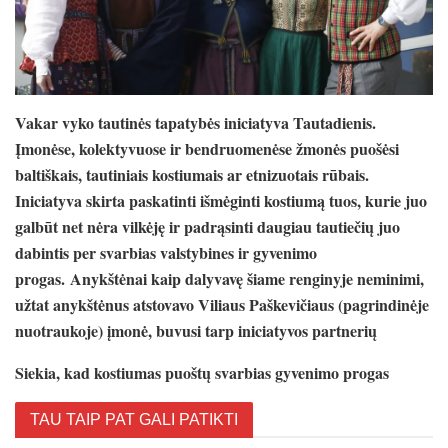
Vakar vyko tautinės tapatybės iniciatyva Tautadienis.
Įmonėse, kolektyvuose ir bendruomenėse žmonės puošėsi
baltiškais, tautiniais kostiumais ar etnizuotais rūbais.
Iniciatyva skirta paskatinti išmėginti kostiumą tuos, kurie juo
galbūt net nėra vilkėję ir padrąsinti daugiau tautiečių juo
dabintis per svarbias valstybines ir gyvenimo
progas. Anykštėnai kaip dalyvavę šiame renginyje neminimi,
užtat anykštėnus atstovavo Viliaus Paškevičiaus (pagrindinėje
nuotraukoje) įmonė, buvusi tarp iniciatyvos partnerių
Siekia, kad kostiumas puoštų svarbias gyvenimo progas
TAU TAIP PAT GALI PATIKTI