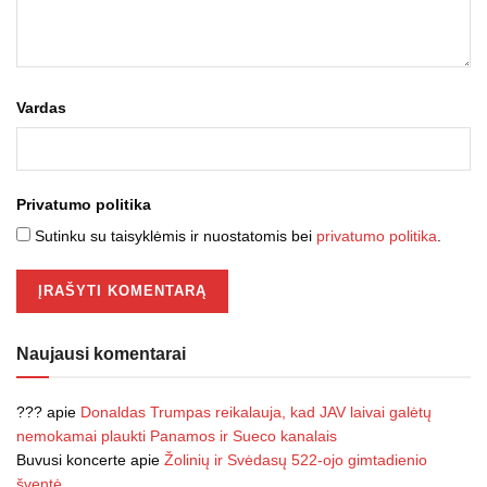
Vardas
Privatumo politika
Sutinku su taisyklėmis ir nuostatomis bei
privatumo politika
.
Naujausi komentarai
???
apie
Donaldas Trumpas reikalauja, kad JAV laivai galėtų
nemokamai plaukti Panamos ir Sueco kanalais
Buvusi koncerte
apie
Žolinių ir Svėdasų 522-ojo gimtadienio
šventė