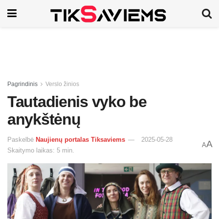
Pagrindinis
Verslo žinios
Tautadienis vyko be
anykštėnų
Paskelbė
Naujienų portalas Tiksaviems
2025-05-28
A
A
Skaitymo laikas: 5 min.