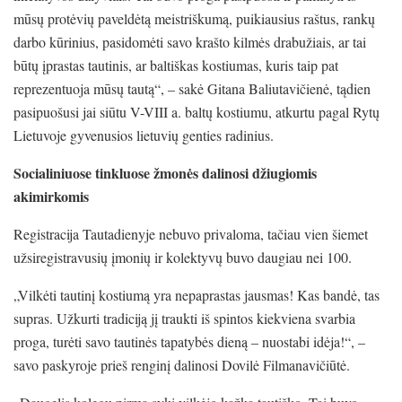
mūsų protėvių paveldėtą meistriškumą, puikiausius raštus, rankų
darbo kūrinius, pasidomėti savo krašto kilmės drabužiais, ar tai
būtų įprastas tautinis, ar baltiškas kostiumas, kuris taip pat
reprezentuoja mūsų tautą“, – sakė Gitana Baliutavičienė, tądien
pasipuošusi jai siūtu V-VIII a. baltų kostiumu, atkurtu pagal Rytų
Lietuvoje gyvenusios lietuvių genties radinius.
Socialiniuose tinkluose žmonės dalinosi džiugiomis
akimirkomis
Registracija Tautadienyje nebuvo privaloma, tačiau vien šiemet
užsiregistravusių įmonių ir kolektyvų buvo daugiau nei 100.
„Vilkėti tautinį kostiumą yra nepaprastas jausmas! Kas bandė, tas
supras. Užkurti tradiciją jį traukti iš spintos kiekviena svarbia
proga, turėti savo tautinės tapatybės dieną – nuostabi idėja!“, –
savo paskyroje prieš renginį dalinosi Dovilė Filmanavičiūtė.