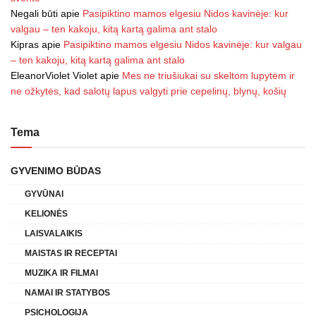
Negali būti
apie
Pasipiktino mamos elgesiu Nidos kavinėje: kur
valgau – ten kakoju, kitą kartą galima ant stalo
Kipras
apie
Pasipiktino mamos elgesiu Nidos kavinėje: kur valgau
– ten kakoju, kitą kartą galima ant stalo
EleanorViolet Violet
apie
Mes ne triušiukai su skeltom lupytėm ir
ne ožkytės, kad salotų lapus valgyti prie cepelinų, blynų, košių
Tema
GYVENIMO BŪDAS
GYVŪNAI
KELIONĖS
LAISVALAIKIS
MAISTAS IR RECEPTAI
MUZIKA IR FILMAI
NAMAI IR STATYBOS
PSICHOLOGIJA