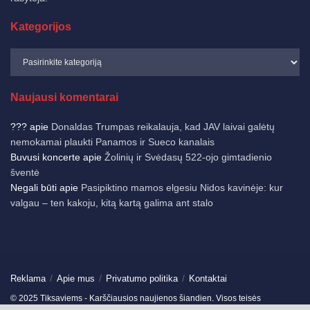
Kategorijos
Naujausi komentarai
???
apie
Donaldas Trumpas reikalauja, kad JAV laivai galėtų
nemokamai plaukti Panamos ir Sueco kanalais
Buvusi koncerte
apie
Žolinių ir Svėdasų 522-ojo gimtadienio
šventė
Negali būti
apie
Pasipiktino mamos elgesiu Nidos kavinėje: kur
valgau – ten kakoju, kitą kartą galima ant stalo
Reklama
Apie mus
Privatumo politika
Kontaktai
© 2025 Tiksaviems - Karščiausios naujienos šiandien. Visos teisės