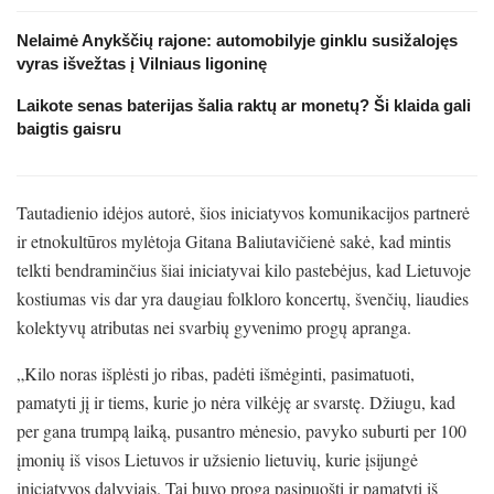
Nelaimė Anykščių rajone: automobilyje ginklu susižalojęs
vyras išvežtas į Vilniaus ligoninę
Laikote senas baterijas šalia raktų ar monetų? Ši klaida gali
baigtis gaisru
Tautadienio idėjos autorė, šios iniciatyvos komunikacijos partnerė
ir etnokultūros mylėtoja Gitana Baliutavičienė sakė, kad mintis
telkti bendraminčius šiai iniciatyvai kilo pastebėjus, kad Lietuvoje
kostiumas vis dar yra daugiau folkloro koncertų, švenčių, liaudies
kolektyvų atributas nei svarbių gyvenimo progų apranga.
„Kilo noras išplėsti jo ribas, padėti išmėginti, pasimatuoti,
pamatyti jį ir tiems, kurie jo nėra vilkėję ar svarstę. Džiugu, kad
per gana trumpą laiką, pusantro mėnesio, pavyko suburti per 100
įmonių iš visos Lietuvos ir užsienio lietuvių, kurie įsijungė
iniciatyvos dalyviais. Tai buvo proga pasipuošti ir pamatyti iš