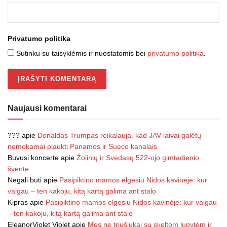
Privatumo politika
Sutinku su taisyklėmis ir nuostatomis bei
privatumo politika
.
Naujausi komentarai
???
apie
Donaldas Trumpas reikalauja, kad JAV laivai galėtų
nemokamai plaukti Panamos ir Sueco kanalais
Buvusi koncerte
apie
Žolinių ir Svėdasų 522-ojo gimtadienio
šventė
Negali būti
apie
Pasipiktino mamos elgesiu Nidos kavinėje: kur
valgau – ten kakoju, kitą kartą galima ant stalo
Kipras
apie
Pasipiktino mamos elgesiu Nidos kavinėje: kur valgau
– ten kakoju, kitą kartą galima ant stalo
EleanorViolet Violet
apie
Mes ne triušiukai su skeltom lupytėm ir