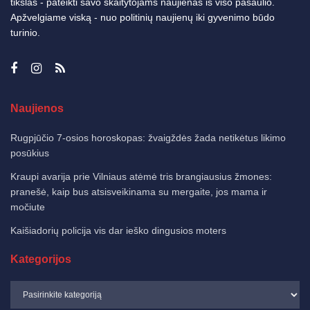
tikslas - pateikti savo skaitytojams naujienas iš viso pasaulio.
Apžvelgiame viską - nuo politinių naujienų iki gyvenimo būdo
turinio.
Naujienos
Rugpjūčio 7-osios horoskopas: žvaigždės žada netikėtus likimo
posūkius
Kraupi avarija prie Vilniaus atėmė tris brangiausius žmones:
pranešė, kaip bus atsisveikinama su mergaite, jos mama ir
močiute
Kaišiadorių policija vis dar ieško dingusios moters
Kategorijos