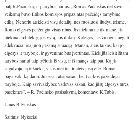
patį R.Pačinską, ir į tarybos narius. „Romas Pačinskas dėl savo
veiksmų buvo Etikos komisijos pripažintas pažeidęs tarnybinę
etiką. Nenoriu atskleisti visų detalių, nes ruošiuosi liudyti teisme.
Romo elgesys peržengia visas ribas. Jis niekina ne tik mane, jis
niekina architektę, jos vyrą, jos dukrą. Kolegos, tas žmogus negali
adekvačiai reaguoti į esamą situaciją. Manau, ateis laikas, kai jo
elgesys ir taryboje, ir gyvenime bus įvertintas. Kiek jūs leisit šitam
tarybos nariui taip tyčiotis iš visų, ir iš manęs taip pat. Ką jis
sugalvoja, tą ir šneka, visus niekina ir ateis jūsų eilė. Romai,
pagalvok, ką darai. Jūs esat, atsiprašau, bet tvarkos pažeidėjas
taryboje. Kaip savivaldybės vadovas sakau, kad jūsų elgesys turės
pasekmes”, – R. Pačinsko pasisakymą komentavo K.Tubis.
Linas Bitvinskas
Šaltinis: Nyksciai