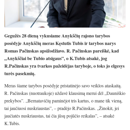
Gegužės 28 dieną vykusiame Anykščių rajono tarybos
posėdyje Anykščių meras Kęstutis Tubis ir tarybos narys
Romas Pačinskas apsižodžiavo. R. Pačinskas pareiškė, kad
„Anykščiai be Tubio atsigaus”, o K.Tubis atsakė, jog
R.Pačinskas yra tvarkos pažeidėjas taryboje, o toks jo elgesys
turės pasekmių.
Meras šiame tarybos posėdyje pristatinėjo savo veiklos ataskaitą.
R. Pačinskas (nuotraukoje) uždavė klausimą merui dėl „Dauniškio
prekybos”. „Bernatavičių paminėjot tris kartus, o mane tik vieną,
tai jaučiuosi nuskriaustas”, – pradėjo R.Pačinskas. „Žinokit, jei
jaučiatės nuskriaustas, tai čia jūsų pojūčio reikalas”, – atsakė
K.Tubis.