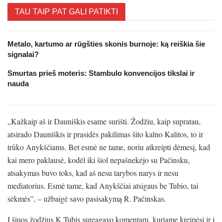
TAU TAIP PAT GALI PATIKTI
Metalo, kartumo ar rūgšties skonis burnoje: ką reiškia šie
signalai?
Smurtas prieš moteris: Stambulo konvencijos tikslai ir
nauda
„Kažkaip aš ir Dauniškis esame surišti. Žodžiu, kaip supratau,
atsirado Dauniškis ir prasidės pakilimas šito kalno Kalitos, to ir
trūko Anykščiams. Bet esmė ne tame, noriu atkreipti dėmesį, kad
kai mero paklausė, kodėl iki šiol nepašnekėjo su Pačinsku,
atsakymas buvo toks, kad aš nesu tarybos narys ir nesu
mediatorius. Esmė tame, kad Anykščiai atsigaus be Tubio, tai
sėkmės”, – užbaigė savo pasisakymą R. Pačinskas.
Į šiuos žodžius K.Tubis sureagavo komentaru, kuriame kreipėsi ir į