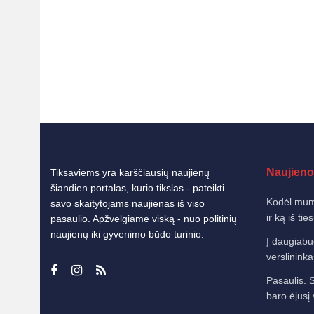
Naujieno
Tiksaviems yra karščiausių naujienų
šiandien portalas, kurio tikslas - pateikti
Kodėl mums
savo skaitytojams naujienas iš viso
ir ką iš tie
pasaulio. Apžvelgiame viską - nuo politinių
naujienų iki gyvenimo būdo turinio.
Į daugiabu
verslininkas
Pasaulis. S
baro ėjusį 