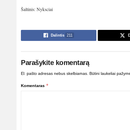
Šaltinis: Nyksciai
Dalintis
211
D
Parašykite komentarą
El. pašto adresas nebus skelbiamas.
Būtini laukeliai pažym
*
Komentaras