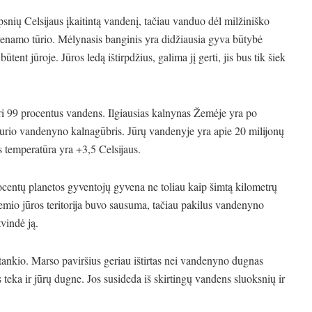
psnių Celsijaus įkaitintą vandenį, tačiau vanduo dėl milžiniško
enamo tūrio. Mėlynasis banginis yra didžiausia gyva būtybė
ent jūroje. Jūros ledą ištirpdžius, galima jį gerti, jis bus tik šiek
uri 99 procentus vandens. Ilgiausias kalnynas Žemėje yra po
durio vandenyno kalnagūbris. Jūrų vandenyje yra apie 20 milijonų
 temperatūra yra +3,5 Celsijaus.
ocentų planetos gyventojų gyvena ne toliau kaip šimtą kilometrų
mio jūros teritorija buvo sausuma, tačiau pakilus vandenyno
tvindė ją.
s tankio. Marso paviršius geriau ištirtas nei vandenyno dugnas
eka ir jūrų dugne. Jos susideda iš skirtingų vandens sluoksnių ir