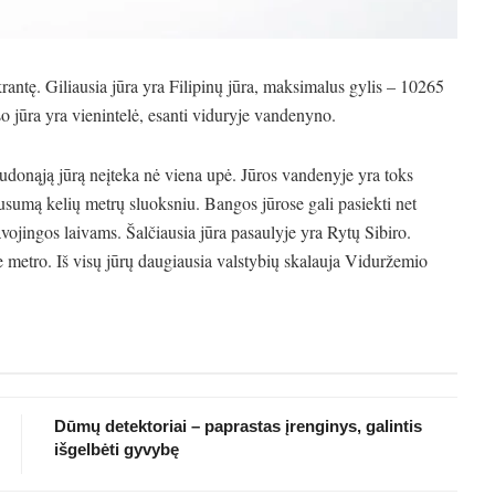
krantę. Giliausia jūra yra Filipinų jūra, maksimalus gylis – 10265
o jūra yra vienintelė, esanti viduryje vandenyno.
audonąją jūrą neįteka nė viena upė. Jūros vandenyje yra toks
ausumą kelių metrų sluoksniu. Bangos jūrose gali pasiekti net
vojingos laivams. Šalčiausia jūra pasaulyje yra Rytų Sibiro.
se metro. Iš visų jūrų daugiausia valstybių skalauja Viduržemio
Dūmų detektoriai – paprastas įrenginys, galintis
išgelbėti gyvybę