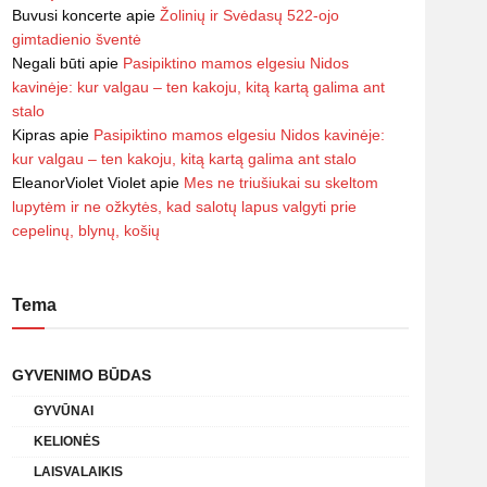
Buvusi koncerte
apie
Žolinių ir Svėdasų 522-ojo
gimtadienio šventė
Negali būti
apie
Pasipiktino mamos elgesiu Nidos
kavinėje: kur valgau – ten kakoju, kitą kartą galima ant
stalo
Kipras
apie
Pasipiktino mamos elgesiu Nidos kavinėje:
kur valgau – ten kakoju, kitą kartą galima ant stalo
EleanorViolet Violet
apie
Mes ne triušiukai su skeltom
lupytėm ir ne ožkytės, kad salotų lapus valgyti prie
cepelinų, blynų, košių
Tema
GYVENIMO BŪDAS
GYVŪNAI
KELIONĖS
LAISVALAIKIS