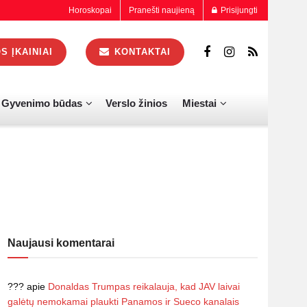
Horoskopai
Pranešti naujieną
Prisijungti
 ĮKAINIAI
KONTAKTAI
Gyvenimo būdas
Verslo žinios
Miestai
Naujausi komentarai
???
apie
Donaldas Trumpas reikalauja, kad JAV laivai
galėtų nemokamai plaukti Panamos ir Sueco kanalais