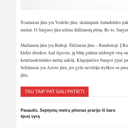
Švariausia jūra yra Vedelio jūra, skalaujanti Antarktidos pa
metrai. O Sargaso jūra užima didžiausią plotą. Be to, Sargas
Mažiausia jūra yra Baltoji. Šilčiausia jūra – Raudonoji. Į R
kiekis druskos, kad išgavus, ją būtų galima uždengti visą s
keturiasdešimties metrų aukštį. Klajojančios bangos ypač pa
Sekliausia yra Azovo jūra, jos gylis neviršija trylikos su pu
jūra.
TAU TAIP PAT GALI PATIKTI
Pasaulis. Septynių metrų pitonas prarijo iš baro
ėjusį vyrą