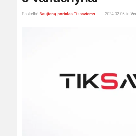
Paskelbė
Naujienų portalas Tiksaviems
2024-02-05
in
Ve