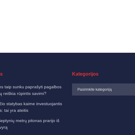
s
Kategorijos
 taip sunku paprašyti pagalbos
sų reiškia rūpintis savimi?
čio statybas kaime investuojantis
: tai yra ateitis
eptynių metrų pitonas prarijo iš
vyrą