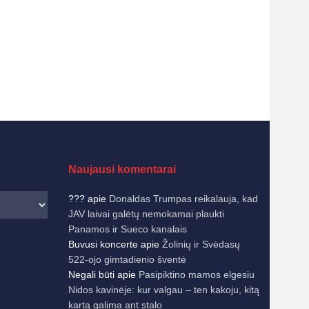
Naujausi komentarai
???
apie
Donaldas Trumpas reikalauja, kad
JAV laivai galėtų nemokamai plaukti
Panamos ir Sueco kanalais
Buvusi koncerte
apie
Žolinių ir Svėdasų
522-ojo gimtadienio šventė
Negali būti
apie
Pasipiktino mamos elgesiu
Nidos kavinėje: kur valgau – ten kakoju, kitą
kartą galima ant stalo