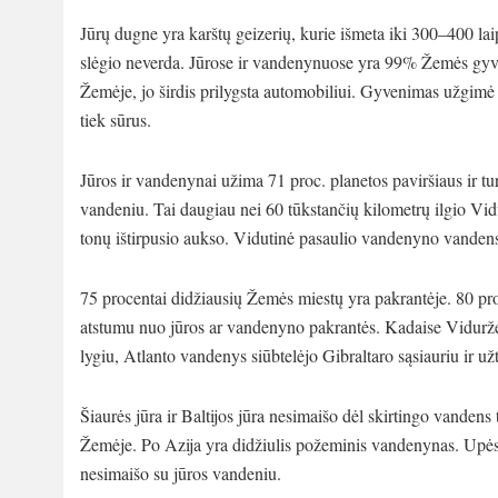
Jūrų dugne yra karštų geizerių, kurie išmeta iki 300–400 lai
slėgio neverda. Jūrose ir vandenynuose yra 99% Žemės gyv
Žemėje, jo širdis prilygsta automobiliui. Gyvenimas užgimė būt
tiek sūrus.
Jūros ir vandenynai užima 71 proc. planetos paviršiaus ir t
vandeniu. Tai daugiau nei 60 tūkstančių kilometrų ilgio Vi
tonų ištirpusio aukso. Vidutinė pasaulio vandenyno vandens
75 procentai didžiausių Žemės miestų yra pakrantėje. 80 pr
atstumu nuo jūros ar vandenyno pakrantės. Kadaise Vidurže
lygiu, Atlanto vandenys siūbtelėjo Gibraltaro sąsiauriu ir už
Šiaurės jūra ir Baltijos jūra nesimaišo dėl skirtingo vanden
Žemėje. Po Azija yra didžiulis požeminis vandenynas. Upės t
nesimaišo su jūros vandeniu.