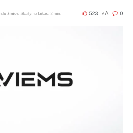
A
523
0
rslo žinios
Skaitymo laikas: 2 min.
A