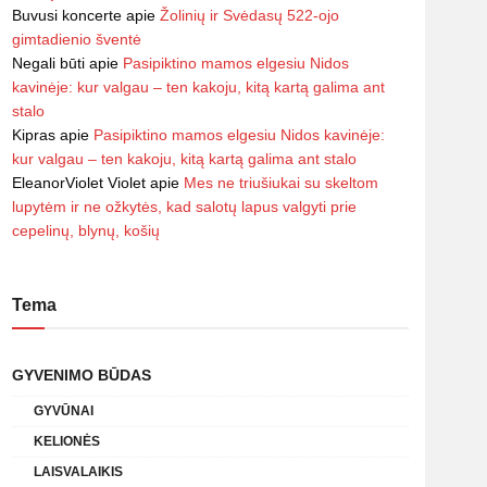
Buvusi koncerte
apie
Žolinių ir Svėdasų 522-ojo
gimtadienio šventė
Negali būti
apie
Pasipiktino mamos elgesiu Nidos
kavinėje: kur valgau – ten kakoju, kitą kartą galima ant
stalo
Kipras
apie
Pasipiktino mamos elgesiu Nidos kavinėje:
kur valgau – ten kakoju, kitą kartą galima ant stalo
EleanorViolet Violet
apie
Mes ne triušiukai su skeltom
lupytėm ir ne ožkytės, kad salotų lapus valgyti prie
cepelinų, blynų, košių
Tema
GYVENIMO BŪDAS
GYVŪNAI
KELIONĖS
LAISVALAIKIS