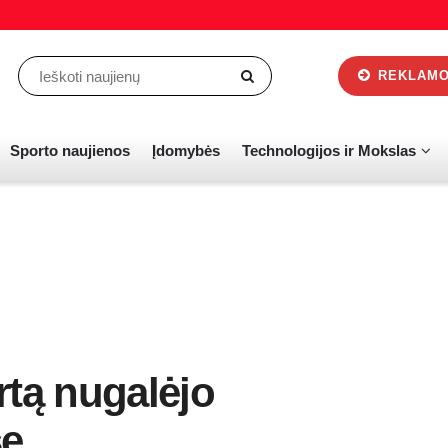
REKLAMOS
Sporto naujienos
Įdomybės
Technologijos ir Mokslas
artą nugalėjo
se