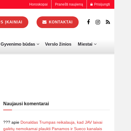
Horoskopai
Pranešti naujieną
Prisijungti
 ĮKAINIAI
KONTAKTAI
Gyvenimo būdas
Verslo žinios
Miestai
Naujausi komentarai
???
apie
Donaldas Trumpas reikalauja, kad JAV laivai
galėtų nemokamai plaukti Panamos ir Sueco kanalais