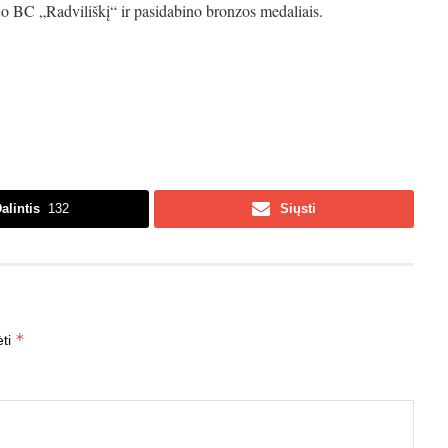
o BC „Radviliškį“ ir pasidabino bronzos medaliais.
alintis
132
Siųsti
*
ėti