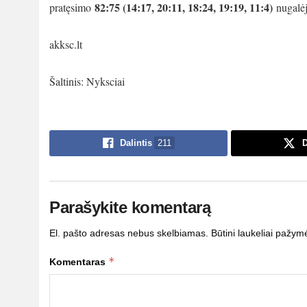
82:75 (14:17, 20:11, 18:24, 19:19, 11:4)
pratęsimo
nugalėj
akksc.lt
Šaltinis: Nyksciai
Dalintis
211
D
Parašykite komentarą
El. pašto adresas nebus skelbiamas.
Būtini laukeliai pažym
*
Komentaras