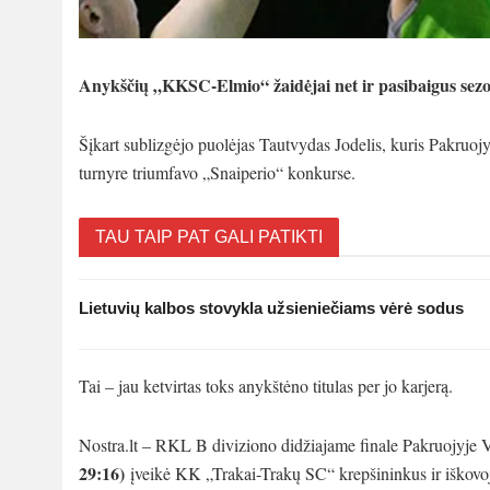
Anykščių „KKSC-Elmio“ žaidėjai net ir pasibaigus sezonu
Šįkart sublizgėjo puolėjas Tautvydas Jodelis, kuris Pakruoj
turnyre triumfavo „Snaiperio“ konkurse.
TAU TAIP PAT GALI PATIKTI
Lietuvių kalbos stovykla užsieniečiams vėrė sodus
Tai – jau ketvirtas toks anykštėno titulas per jo karjerą.
Nostra.lt – RKL B diviziono didžiajame finale Pakruojyj
29:16)
įveikė KK „Trakai-Trakų SC“ krepšininkus ir iškovo