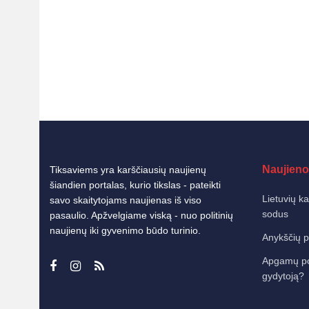
Naujieno
Tiksaviems yra karščiausių naujienų
šiandien portalas, kurio tikslas - pateikti
Lietuvių k
savo skaitytojams naujienas iš viso
sodus
pasaulio. Apžvelgiame viską - nuo politinių
naujienų iki gyvenimo būdo turinio.
Anykščių p
Apgamų poky
gydytoją?