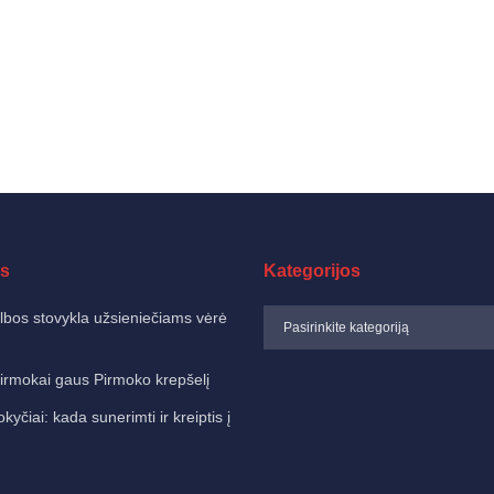
s
Kategorijos
albos stovykla užsieniečiams vėrė
irmokai gaus Pirmoko krepšelį
čiai: kada sunerimti ir kreiptis į