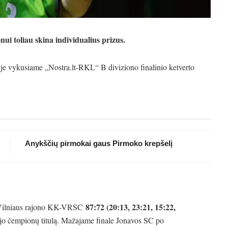
i toliau skina individualius prizus.
yje vykusiame „Nostra.lt-RKL“ B diviziono finalinio ketverto
Anykščių pirmokai gaus Pirmoko krepšelį
87:72 (20:13, 23:21, 15:22,
e Vilniaus rajono KK-VRSC
jo čempionų titulą. Mažajame finale Jonavos SC po