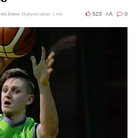
A
523
0
rslo žinios
Skaitymo laikas: 1 min.
A