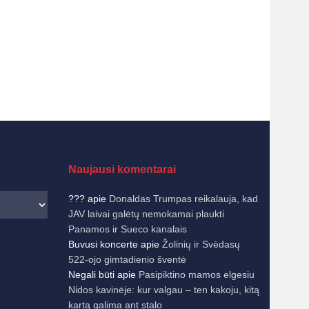
Naujausi komentarai
???
apie
Donaldas Trumpas reikalauja, kad
JAV laivai galėtų nemokamai plaukti
Panamos ir Sueco kanalais
Buvusi koncerte
apie
Žolinių ir Svėdasų
522-ojo gimtadienio šventė
Negali būti
apie
Pasipiktino mamos elgesiu
Nidos kavinėje: kur valgau – ten kakoju, kitą
kartą galima ant stalo