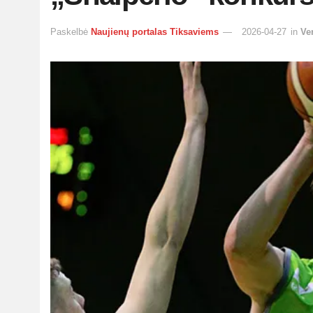
Paskelbė
Naujienų portalas Tiksaviems
2026-04-27
in
Ve