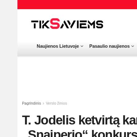
Naujienos Lietuvoje
Pasaulio naujienos
Pagrindinis
Verslo žinios
T. Jodelis ketvirtą k
„Snaiperio“ konkur