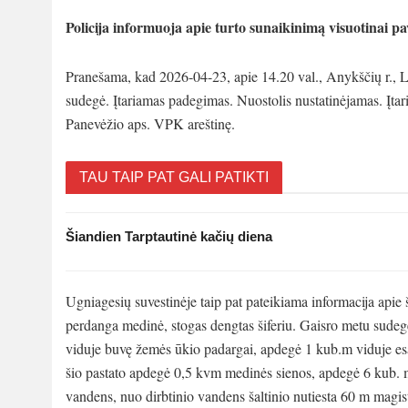
Policija informuoja apie turto sunaikinimą visuotinai 
Pranešama, kad 2026-04-23, apie 14.20 val., Anykščių r., Liu
sudegė. Įtariamas padegimas. Nuostolis nustatinėjamas. Įtari
Panevėžio aps. VPK areštinę.
TAU TAIP PAT GALI PATIKTI
Šiandien Tarptautinė kačių diena
Ugniagesių suvestinėje taip pat pateikiama informacija apie 
perdanga medinė, stogas dengtas šiferiu. Gaisro metu sudegė
viduje buvę žemės ūkio padargai, apdegė 1 kub.m viduje esa
šio pastato apdegė 0,5 kvm medinės sienos, apdegė 6 kub. m
vandens, nuo dirbtinio vandens šaltinio nutiesta 60 m magist