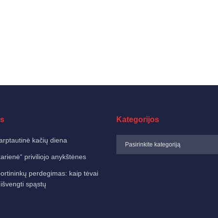
s
Kategorijos
arptautinė kačių diena
karienė“ priviliojo anykštėnes
ortininkų perdegimas: kaip tėvai
 išvengti spąstų