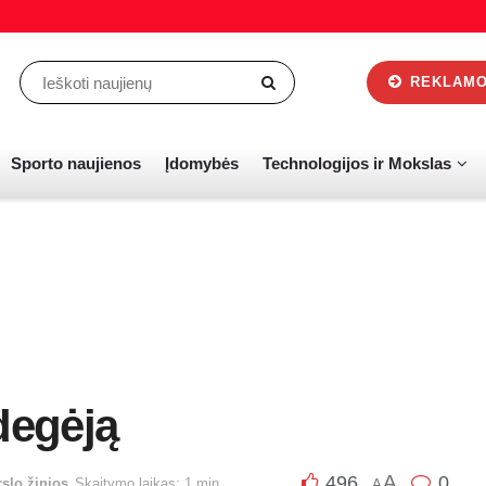
REKLAMOS
Sporto naujienos
Įdomybės
Technologijos ir Mokslas
degėją
A
496
0
rslo žinios
Skaitymo laikas: 1 min.
A