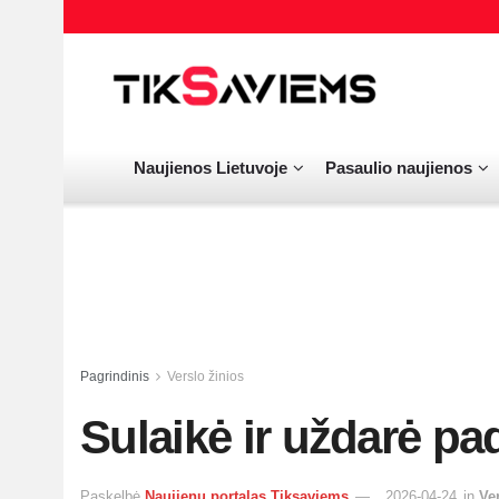
Naujienos Lietuvoje
Pasaulio naujienos
Pagrindinis
Verslo žinios
Sulaikė ir uždarė pa
Paskelbė
Naujienų portalas Tiksaviems
2026-04-24
in
Ve