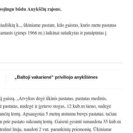
pavojingu būdu Anykščių rajone.
diškių k.,, ūkiniame pastate, kilo gaisras, kurio metu pastatas
amasis (gimęs 1966 m.) laikinai sulaikytas ir patalpintas į
„Baltoji vakarienė“ priviliojo anykštėnes
šį gaisrą. „Atvykus degė ūkinis pastatas, pastatas medinis,
 pastatas, nudegė ir įgriuvo stogas, 12 kub.m šieno, sudegė
nčių lentų. Apsaugotas 5 metrų atstumu buvęs pastatas, tačiau
 prie pastato sukrautų lentų. Gaisrui gesinti sunaudota 35 kub.m
ralinė linija, naudoti 2 vnt. parankinių priemonių. Ūkiniame