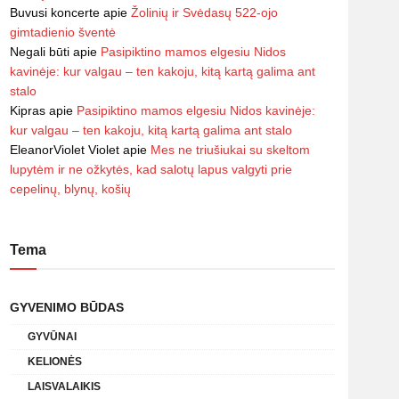
Buvusi koncerte
apie
Žolinių ir Svėdasų 522-ojo
gimtadienio šventė
Negali būti
apie
Pasipiktino mamos elgesiu Nidos
kavinėje: kur valgau – ten kakoju, kitą kartą galima ant
stalo
Kipras
apie
Pasipiktino mamos elgesiu Nidos kavinėje:
kur valgau – ten kakoju, kitą kartą galima ant stalo
EleanorViolet Violet
apie
Mes ne triušiukai su skeltom
lupytėm ir ne ožkytės, kad salotų lapus valgyti prie
cepelinų, blynų, košių
Tema
GYVENIMO BŪDAS
GYVŪNAI
KELIONĖS
LAISVALAIKIS