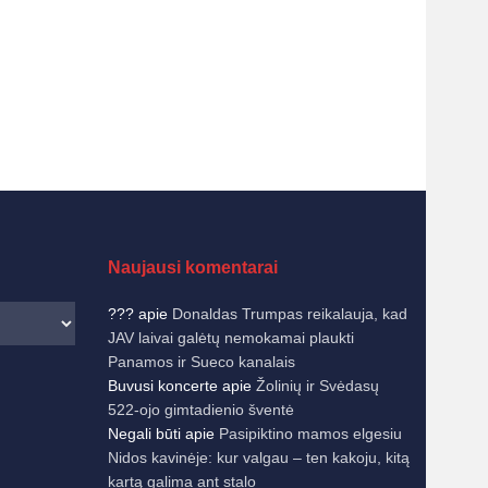
Naujausi komentarai
???
apie
Donaldas Trumpas reikalauja, kad
JAV laivai galėtų nemokamai plaukti
Panamos ir Sueco kanalais
Buvusi koncerte
apie
Žolinių ir Svėdasų
522-ojo gimtadienio šventė
Negali būti
apie
Pasipiktino mamos elgesiu
Nidos kavinėje: kur valgau – ten kakoju, kitą
kartą galima ant stalo