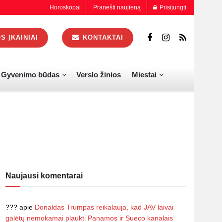
Horoskopai
Pranešti naujieną
Prisijungti
 ĮKAINIAI
KONTAKTAI
Gyvenimo būdas
Verslo žinios
Miestai
Naujausi komentarai
???
apie
Donaldas Trumpas reikalauja, kad JAV laivai
galėtų nemokamai plaukti Panamos ir Sueco kanalais