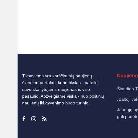
Naujieno
Tiksaviems yra karščiausių naujienų
šiandien portalas, kurio tikslas - pateikti
Šiandien T
savo skaitytojams naujienas iš viso
pasaulio. Apžvelgiame viską - nuo politinių
„Baltoji va
naujienų iki gyvenimo būdo turinio.
Jaunųjų sp
gali padėti