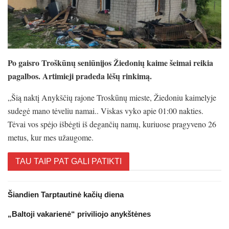
Po gaisro Troškūnų seniūnijos Žiedonių kaime šeimai reikia
pagalbos. Artimieji pradeda lėšų rinkimą.
„Šią naktį Anykščių rajone Troskūnų mieste, Žiedoniu kaimelyje
sudegė mano tėveliu namai.. Viskas vyko apie 01:00 nakties.
Tėvai vos spėjo išbėgti iš degančių namų, kuriuose pragyveno 26
metus, kur mes užaugome.
TAU TAIP PAT GALI PATIKTI
Šiandien Tarptautinė kačių diena
„Baltoji vakarienė“ priviliojo anykštėnes