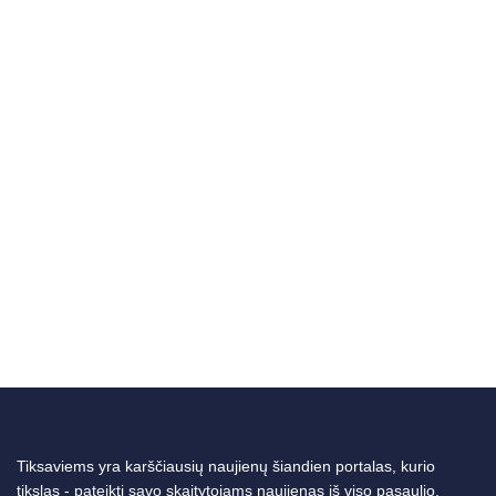
Tiksaviems yra karščiausių naujienų šiandien portalas, kurio
tikslas - pateikti savo skaitytojams naujienas iš viso pasaulio.