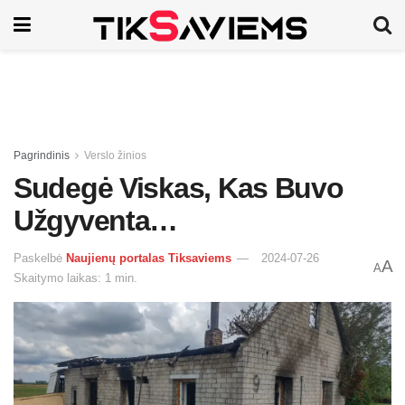
Pagrindinis
Verslo žinios
Sudegė Viskas, Kas Buvo
Užgyventa…
Paskelbė
Naujienų portalas Tiksaviems
2024-07-26
A
A
Skaitymo laikas: 1 min.