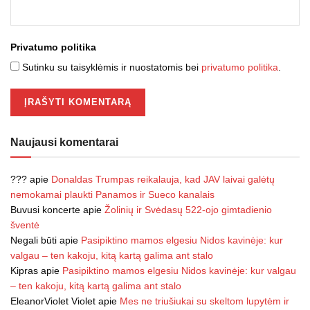
Privatumo politika
Sutinku su taisyklėmis ir nuostatomis bei
privatumo politika
.
Naujausi komentarai
???
apie
Donaldas Trumpas reikalauja, kad JAV laivai galėtų
nemokamai plaukti Panamos ir Sueco kanalais
Buvusi koncerte
apie
Žolinių ir Svėdasų 522-ojo gimtadienio
šventė
Negali būti
apie
Pasipiktino mamos elgesiu Nidos kavinėje: kur
valgau – ten kakoju, kitą kartą galima ant stalo
Kipras
apie
Pasipiktino mamos elgesiu Nidos kavinėje: kur valgau
– ten kakoju, kitą kartą galima ant stalo
EleanorViolet Violet
apie
Mes ne triušiukai su skeltom lupytėm ir