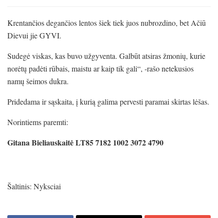
Krentančios degančios lentos šiek tiek juos nubrozdino, bet Ačiū
Dievui jie GYVI.
Sudegė viskas, kas buvo užgyventa. Galbūt atsiras žmonių, kurie
norėtų padėti rūbais, maistu ar kaip tik gali“, -rašo netekusios
namų šeimos dukra.
Pridedama ir sąskaita, į kurią galima pervesti paramai skirtas lėšas.
Norintiems paremti:
Gitana Bieliauskaitė LT85 7182 1002 3072 4790
Šaltinis: Nyksciai