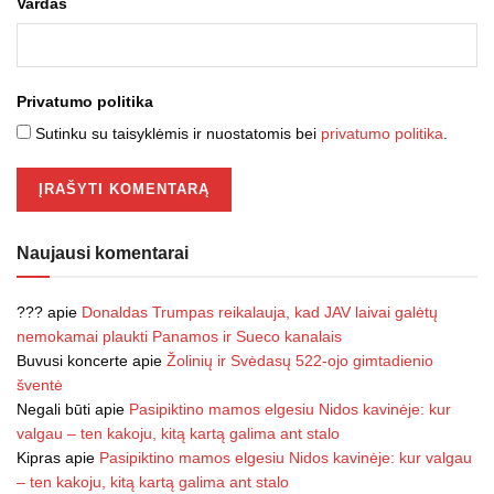
Vardas
Privatumo politika
Sutinku su taisyklėmis ir nuostatomis bei
privatumo politika
.
Naujausi komentarai
???
apie
Donaldas Trumpas reikalauja, kad JAV laivai galėtų
nemokamai plaukti Panamos ir Sueco kanalais
Buvusi koncerte
apie
Žolinių ir Svėdasų 522-ojo gimtadienio
šventė
Negali būti
apie
Pasipiktino mamos elgesiu Nidos kavinėje: kur
valgau – ten kakoju, kitą kartą galima ant stalo
Kipras
apie
Pasipiktino mamos elgesiu Nidos kavinėje: kur valgau
– ten kakoju, kitą kartą galima ant stalo