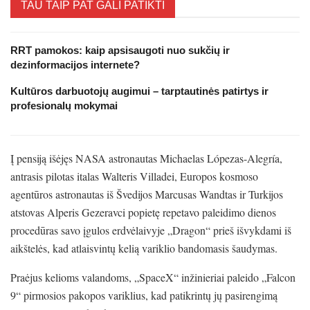
TAU TAIP PAT GALI PATIKTI
RRT pamokos: kaip apsisaugoti nuo sukčių ir
dezinformacijos internete?
Kultūros darbuotojų augimui – tarptautinės patirtys ir
profesionalų mokymai
Į pensiją išėjęs NASA astronautas Michaelas Lópezas-Alegría,
antrasis pilotas italas Walteris Villadei, Europos kosmoso
agentūros astronautas iš Švedijos Marcusas Wandtas ir Turkijos
atstovas Alperis Gezeravci popietę repetavo paleidimo dienos
procedūras savo įgulos erdvėlaivyje „Dragon“ prieš išvykdami iš
aikštelės, kad atlaisvintų kelią variklio bandomasis šaudymas.
Praėjus kelioms valandoms, „SpaceX“ inžinieriai paleido „Falcon
9“ pirmosios pakopos variklius, kad patikrintų jų pasirengimą