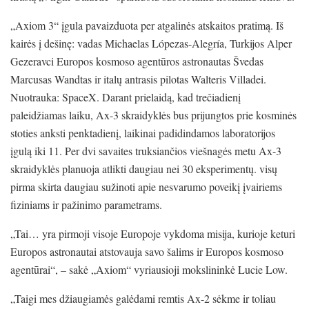
„Axiom 3“ įgula pavaizduota per atgalinės atskaitos pratimą. Iš
kairės į dešinę: vadas Michaelas Lópezas-Alegría, Turkijos Alper
Gezeravci Europos kosmoso agentūros astronautas Švedas
Marcusas Wandtas ir italų antrasis pilotas Walteris Villadei.
Nuotrauka: SpaceX. Darant prielaidą, kad trečiadienį
paleidžiamas laiku, Ax-3 skraidyklės bus prijungtos prie kosminės
stoties anksti penktadienį, laikinai padidindamos laboratorijos
įgulą iki 11. Per dvi savaites truksiančios viešnagės metu Ax-3
skraidyklės planuoja atlikti daugiau nei 30 eksperimentų. visų
pirma skirta daugiau sužinoti apie nesvarumo poveikį įvairiems
fiziniams ir pažinimo parametrams.
„Tai… yra pirmoji visoje Europoje vykdoma misija, kurioje keturi
Europos astronautai atstovauja savo šalims ir Europos kosmoso
agentūrai“, – sakė „Axiom“ vyriausioji mokslininkė Lucie Low.
„Taigi mes džiaugiamės galėdami remtis Ax-2 sėkme ir toliau