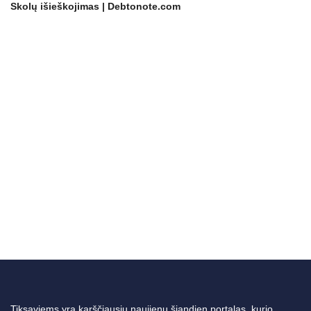
Skolų išieškojimas | Debtonote.com
Tiksaviems yra karščiausių naujienų šiandien portalas, kurio