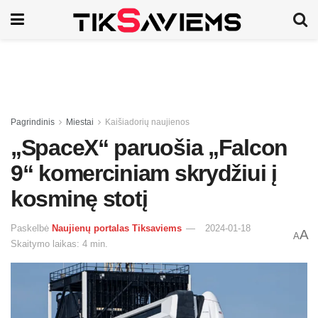
Pagrindinis
Miestai
Kaišiadorių naujienos
„SpaceX“ paruošia „Falcon
9“ komerciniam skrydžiui į
kosminę stotį
Paskelbė
Naujienų portalas Tiksaviems
2024-01-18
A
A
Skaitymo laikas: 4 min.