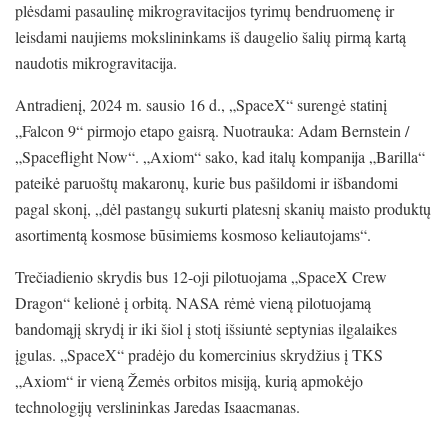
plėsdami pasaulinę mikrogravitacijos tyrimų bendruomenę ir
leisdami naujiems mokslininkams iš daugelio šalių pirmą kartą
naudotis mikrogravitacija.
Antradienį, 2024 m. sausio 16 d., „SpaceX“ surengė statinį
„Falcon 9“ pirmojo etapo gaisrą. Nuotrauka: Adam Bernstein /
„Spaceflight Now“. „Axiom“ sako, kad italų kompanija „Barilla“
pateikė paruoštų makaronų, kurie bus pašildomi ir išbandomi
pagal skonį, „dėl pastangų sukurti platesnį skanių maisto produktų
asortimentą kosmose būsimiems kosmoso keliautojams“.
Trečiadienio skrydis bus 12-oji pilotuojama „SpaceX Crew
Dragon“ kelionė į orbitą. NASA rėmė vieną pilotuojamą
bandomąjį skrydį ir iki šiol į stotį išsiuntė septynias ilgalaikes
įgulas. „SpaceX“ pradėjo du komercinius skrydžius į TKS
„Axiom“ ir vieną Žemės orbitos misiją, kurią apmokėjo
technologijų verslininkas Jaredas Isaacmanas.