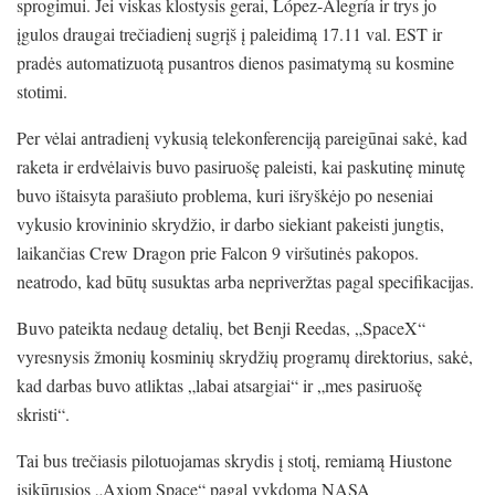
sprogimui. Jei viskas klostysis gerai, López-Alegría ir trys jo
įgulos draugai trečiadienį sugrįš į paleidimą 17.11 val. EST ir
pradės automatizuotą pusantros dienos pasimatymą su kosmine
stotimi.
Per vėlai antradienį vykusią telekonferenciją pareigūnai sakė, kad
raketa ir erdvėlaivis buvo pasiruošę paleisti, kai paskutinę minutę
buvo ištaisyta parašiuto problema, kuri išryškėjo po neseniai
vykusio krovininio skrydžio, ir darbo siekiant pakeisti jungtis,
laikančias Crew Dragon prie Falcon 9 viršutinės pakopos.
neatrodo, kad būtų susuktas arba nepriveržtas pagal specifikacijas.
Buvo pateikta nedaug detalių, bet Benji Reedas, „SpaceX“
vyresnysis žmonių kosminių skrydžių programų direktorius, sakė,
kad darbas buvo atliktas „labai atsargiai“ ir „mes pasiruošę
skristi“.
Tai bus trečiasis pilotuojamas skrydis į stotį, remiamą Hiustone
įsikūrusios „Axiom Space“ pagal vykdomą NASA