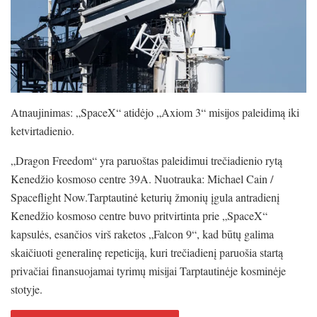
Atnaujinimas: „SpaceX“ atidėjo „Axiom 3“ misijos paleidimą iki
ketvirtadienio.
„Dragon Freedom“ yra paruoštas paleidimui trečiadienio rytą
Kenedžio kosmoso centre 39A. Nuotrauka: Michael Cain /
Spaceflight Now.Tarptautinė keturių žmonių įgula antradienį
Kenedžio kosmoso centre buvo pritvirtinta prie „SpaceX“
kapsulės, esančios virš raketos „Falcon 9“, kad būtų galima
skaičiuoti generalinę repeticiją, kuri trečiadienį paruošia startą
privačiai finansuojamai tyrimų misijai Tarptautinėje kosminėje
stotyje.