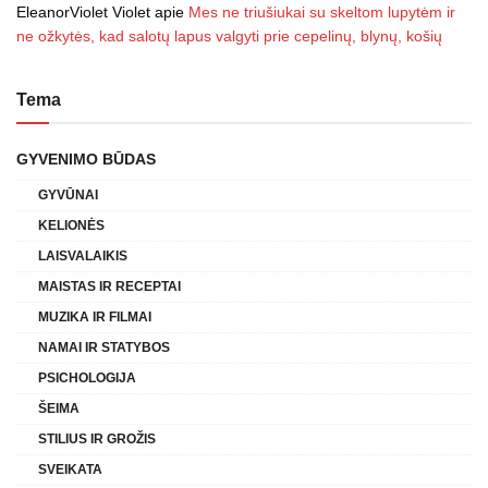
EleanorViolet Violet
apie
Mes ne triušiukai su skeltom lupytėm ir
ne ožkytės, kad salotų lapus valgyti prie cepelinų, blynų, košių
Tema
GYVENIMO BŪDAS
GYVŪNAI
KELIONĖS
LAISVALAIKIS
MAISTAS IR RECEPTAI
MUZIKA IR FILMAI
NAMAI IR STATYBOS
PSICHOLOGIJA
ŠEIMA
STILIUS IR GROŽIS
SVEIKATA