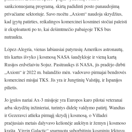
sankcionuojamą programą, skirtą padidinti posto panaudojimą
privačiame sektoriuje. Savo ruožtu „Axiom“ naudoja skrydžius,
kad įgytų patirties, reikalingos komercinei kosminei stočiai paleisti
ir eksploatuoti po to, kai dešimtmečio pabaigoje TKS bus
nutraukta.
López-Alegría, vienas labiausiai patyrusių Amerikos astronautų,
tris kartus išvyko į kosmosą NASA šaudykloje ir vieną kartą
Rusijos erdvėlaiviu Sojuz. Pasitraukęs iš NASA, jis pradėjo dirbti
„Axiom“ ir 2022 m. balandžio mėn. vadovavo pirmajai bendrovės
komercinei misijai TKS. Jis yra ir Jungtinių Valstijų, ir Ispanijos
pilietis.
Jo įgulos nariai Ax-3 misijoje yra Europos karo pilotai veteranai
arba skrydžių inžinieriai, turintys didelę valdymo patirtį. Wandtas
ir Gezeravci atlieka pirmąjį skrydį į kosmosą, o Villadei
praėjusiais metais dalyvavo kelionėje aukštyn ir žemyn į kosmoso
kraštą „Virgin Galactic“ sparnuotu suborbitiniu kosminiu lėktuvu.