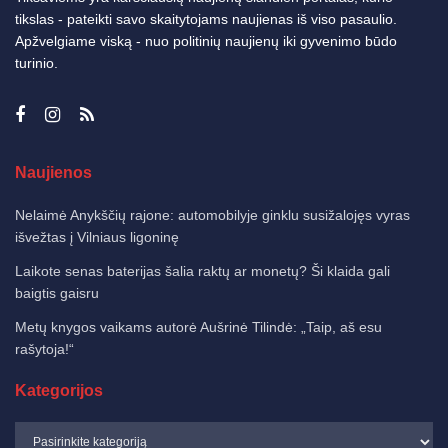
tikslas - pateikti savo skaitytojams naujienas iš viso pasaulio.
Apžvelgiame viską - nuo politinių naujienų iki gyvenimo būdo
turinio.
Naujienos
Nelaimė Anykščių rajone: automobilyje ginklu susižalojęs vyras
išvežtas į Vilniaus ligoninę
Laikote senas baterijas šalia raktų ar monetų? Ši klaida gali
baigtis gaisru
Metų knygos vaikams autorė Aušrinė Tilindė: „Taip, aš esu
rašytoja!“
Kategorijos