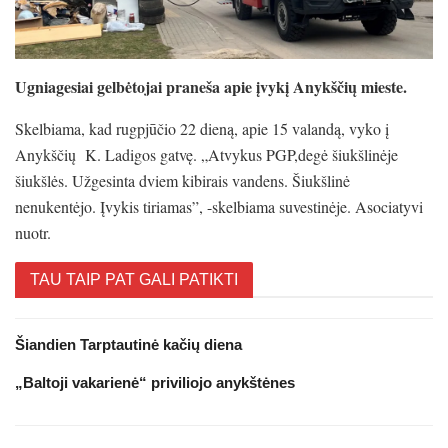
Ugniagesiai gelbėtojai praneša apie įvykį Anykščių mieste.
Skelbiama, kad rugpjūčio 22 dieną, apie 15 valandą, vyko į
Anykščių K. Ladigos gatvę. „Atvykus PGP,degė šiukšlinėje
šiukšlės. Užgesinta dviem kibirais vandens. Šiukšlinė
nenukentėjo. Įvykis tiriamas”, -skelbiama suvestinėje. Asociatyvi
nuotr.
TAU TAIP PAT GALI PATIKTI
Šiandien Tarptautinė kačių diena
„Baltoji vakarienė“ priviliojo anykštėnes