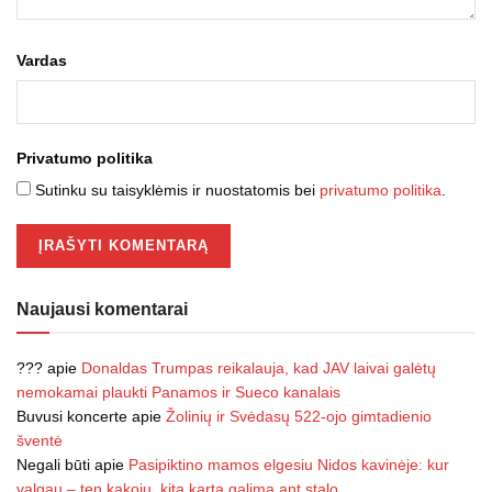
Vardas
Privatumo politika
Sutinku su taisyklėmis ir nuostatomis bei
privatumo politika
.
Naujausi komentarai
???
apie
Donaldas Trumpas reikalauja, kad JAV laivai galėtų
nemokamai plaukti Panamos ir Sueco kanalais
Buvusi koncerte
apie
Žolinių ir Svėdasų 522-ojo gimtadienio
šventė
Negali būti
apie
Pasipiktino mamos elgesiu Nidos kavinėje: kur
valgau – ten kakoju, kitą kartą galima ant stalo