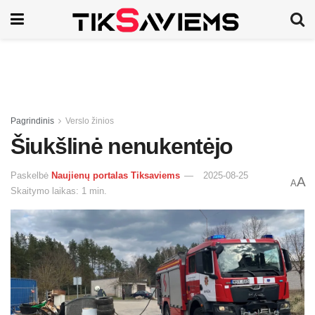
Pagrindinis
Verslo žinios
Šiukšlinė nenukentėjo
Paskelbė
Naujienų portalas Tiksaviems
2025-08-25
A
A
Skaitymo laikas: 1 min.