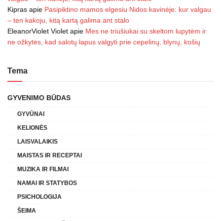
Kipras
apie
Pasipiktino mamos elgesiu Nidos kavinėje: kur valgau
– ten kakoju, kitą kartą galima ant stalo
EleanorViolet Violet
apie
Mes ne triušiukai su skeltom lupytėm ir
ne ožkytės, kad salotų lapus valgyti prie cepelinų, blynų, košių
Tema
GYVENIMO BŪDAS
GYVŪNAI
KELIONĖS
LAISVALAIKIS
MAISTAS IR RECEPTAI
MUZIKA IR FILMAI
NAMAI IR STATYBOS
PSICHOLOGIJA
ŠEIMA