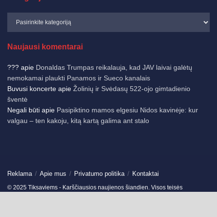
Naujausi komentarai
???
apie
Donaldas Trumpas reikalauja, kad JAV laivai galėtų
nemokamai plaukti Panamos ir Sueco kanalais
Buvusi koncerte
apie
Žolinių ir Svėdasų 522-ojo gimtadienio
šventė
Negali būti
apie
Pasipiktino mamos elgesiu Nidos kavinėje: kur
valgau – ten kakoju, kitą kartą galima ant stalo
Reklama
Apie mus
Privatumo politika
Kontaktai
© 2025 Tiksaviems - Karščiausios naujienos šiandien. Visos teisės
saugomos.
Ukmergės žinios
-
Jonavos žinios
-
German News
-
Spain News
-
Travels