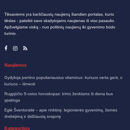
Tiksaviems yra karščiausių naujienų šiandien portalas, kurio
tikslas - pateikti savo skaitytojams naujienas iš viso pasaulio.
Apžvelgiame viską - nuo politinių naujienų iki gyvenimo būdo
turinio.
Naujienos
Gydytoja įvertino populiariausius vitaminus: kuriuos verta gerti, o
kuriuos – išmesti
Rugpjūčio 9-osios horoskopas: trims ženklams ši diena bus
ypatinga
Eglė Šventoraitė – apie rinktinę, legionierės gyvenimą, žemės
drebėjimą ir didžiausią svajonę
Kategorijos