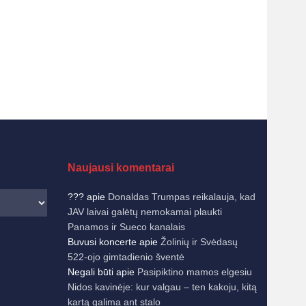
Naujausi komentarai
???
apie
Donaldas Trumpas reikalauja, kad
JAV laivai galėtų nemokamai plaukti
Panamos ir Sueco kanalais
Buvusi koncerte
apie
Žolinių ir Svėdasų
522-ojo gimtadienio šventė
Negali būti
apie
Pasipiktino mamos elgesiu
Nidos kavinėje: kur valgau – ten kakoju, kitą
kartą galima ant stalo