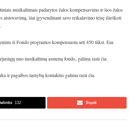
iniais nusikaltimais padarytos žalos kompensavimo ir šios žalos
tstovavimą, šiai įgyvendinant savo reikalavimo teisę išieškoti
.
enims iš Fondo programos kompensuota arti 450 tūkst. Eur.
ėjusiųjų nuo nusikaltimų asmenų fondo, galima rasti čia.
uka ir pagalbos tarnybų kontaktus galima rasti čia.
alintis
132
Siųsti