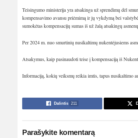
Teisingumo ministerija yra atsakinga už sprendimų dėl smurt
kompensavimo avansu priėmimą ir jų vykdymą bei valstybės a
sumokėtas kompensacijų sumas iš už žalą atsakingų asmenų
Per 2024 m. nuo smurtinių nusikaltimų nukentėjusiems asm
Atsakymus, kaip pasinaudoti teise į kompensaciją iš Nukent
Informaciją, kokių veiksmų reikia imtis, tapus nusikaltimo a
Dalintis
211
D
Parašykite komentarą