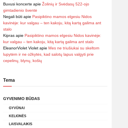
Buvusi koncerte
apie
Žolinių ir Svėdasų 522-ojo
gimtadienio šventė
Negali būti
apie
Pasipiktino mamos elgesiu Nidos
kavinėje: kur valgau – ten kakoju, kitą kartą galima ant
stalo
Kipras
apie
Pasipiktino mamos elgesiu Nidos kavinėje:
kur valgau – ten kakoju, kitą kartą galima ant stalo
EleanorViolet Violet
apie
Mes ne triušiukai su skeltom
lupytėm ir ne ožkytės, kad salotų lapus valgyti prie
cepelinų, blynų, košių
Tema
GYVENIMO BŪDAS
GYVŪNAI
KELIONĖS
LAISVALAIKIS