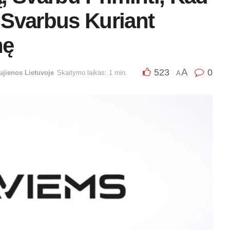
 Svarbus Kuriant
nę
A
523
0
ujienos Lietuvoje
Skaitymo laikas: 1 min.
A