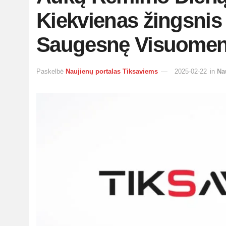
Kiekvienas žingsnis
Saugesnę Visuome
Paskelbė
Naujienų portalas Tiksaviems
2025-02-22
in
Na