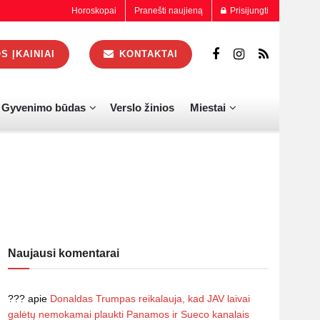
Horoskopai
Pranešti naujieną
Prisijungti
 ĮKAINIAI
KONTAKTAI
Gyvenimo būdas
Verslo žinios
Miestai
Naujausi komentarai
???
apie
Donaldas Trumpas reikalauja, kad JAV laivai
galėtų nemokamai plaukti Panamos ir Sueco kanalais