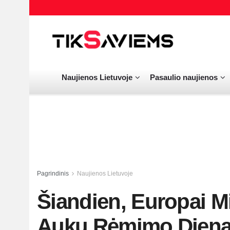
Naujienos Lietuvoje
Pasaulio naujienos
Pagrindinis
Naujienos Lietuvoje
Šiandien, Europai M
Aukų Rėmimo Dieną,