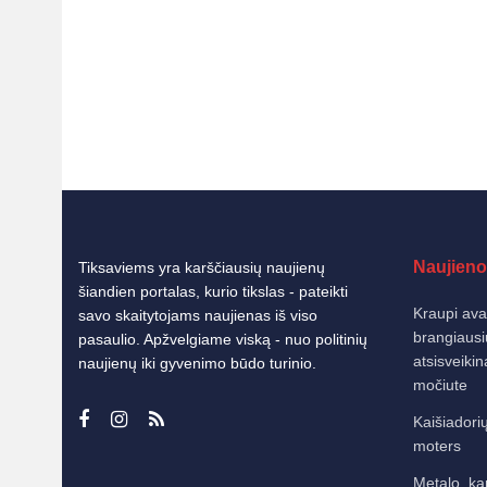
Naujieno
Tiksaviems yra karščiausių naujienų
šiandien portalas, kurio tikslas - pateikti
Kraupi avar
savo skaitytojams naujienas iš viso
brangiausi
pasaulio. Apžvelgiame viską - nuo politinių
atsisveiki
naujienų iki gyvenimo būdo turinio.
močiute
Kaišiadorių
moters
Metalo, ka