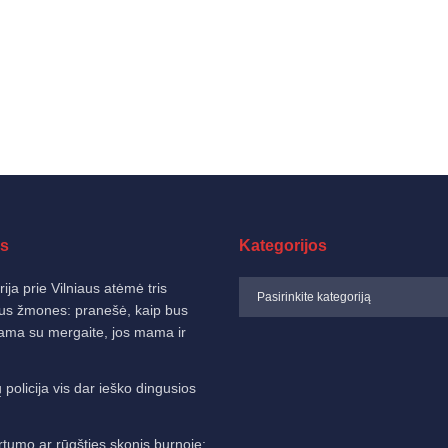
s
Kategorijos
ija prie Vilniaus atėmė tris
us žmones: pranešė, kaip bus
nama su mergaite, jos mama ir
 policija vis dar ieško dingusios
rtumo ar rūgšties skonis burnoje: