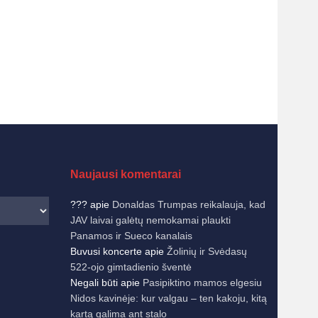
Naujausi komentarai
???
apie
Donaldas Trumpas reikalauja, kad
JAV laivai galėtų nemokamai plaukti
Panamos ir Sueco kanalais
Buvusi koncerte
apie
Žolinių ir Svėdasų
522-ojo gimtadienio šventė
Negali būti
apie
Pasipiktino mamos elgesiu
Nidos kavinėje: kur valgau – ten kakoju, kitą
kartą galima ant stalo