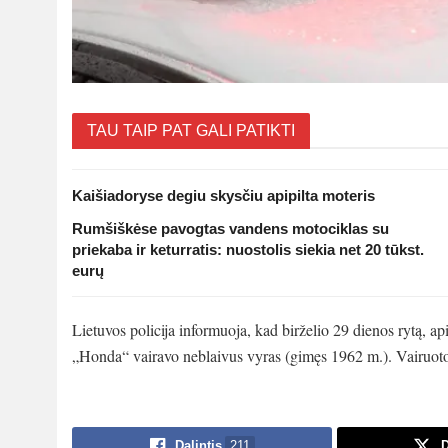
TAU TAIP PAT GALI PATIKTI
Kaišiadoryse degiu skysčiu apipilta moteris
Rumšiškėse pavogtas vandens motociklas su
priekaba ir keturratis: nuostolis siekia net 20 tūkst.
eurų
Lietuvos policija informuoja, kad birželio 29 dienos rytą, a
„Honda“ vairavo neblaivus vyras (gimęs 1962 m.). Vairuotoj
Dalintis
211
D