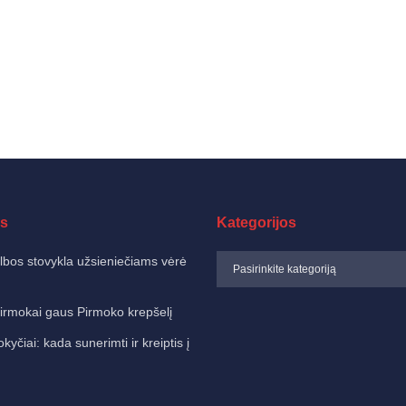
s
Kategorijos
albos stovykla užsieniečiams vėrė
irmokai gaus Pirmoko krepšelį
čiai: kada sunerimti ir kreiptis į