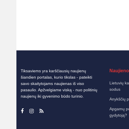
Naujieno
Tiksaviems yra karščiausių naujienų
šiandien portalas, kurio tikslas - pateikti
Lietuvių k
savo skaitytojams naujienas iš viso
sodus
pasaulio. Apžvelgiame viską - nuo politinių
naujienų iki gyvenimo būdo turinio.
Anykščių p
Apgamų poky
gydytoją?