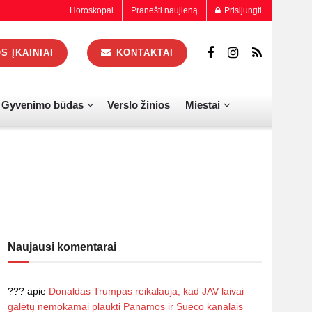
Horoskopai
Pranešti naujieną
Prisijungti
 ĮKAINIAI
KONTAKTAI
Gyvenimo būdas
Verslo žinios
Miestai
Naujausi komentarai
???
apie
Donaldas Trumpas reikalauja, kad JAV laivai
galėtų nemokamai plaukti Panamos ir Sueco kanalais