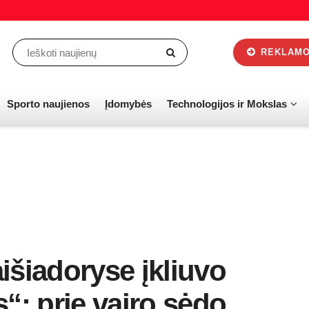
REKLAMOS
Sporto naujienos
Įdomybės
Technologijos ir Mokslas
išiadoryse įkliuvo
“: prie vairo sėdo