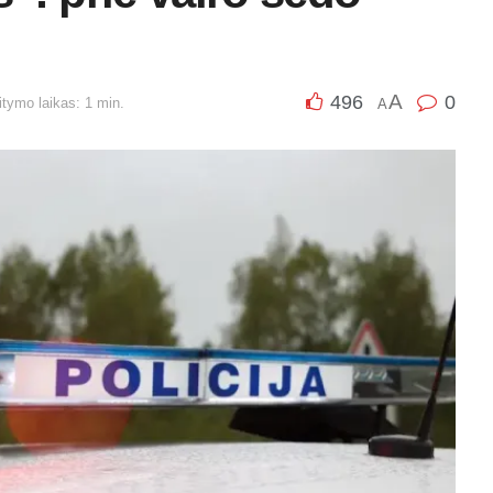
A
496
0
tymo laikas: 1 min.
A