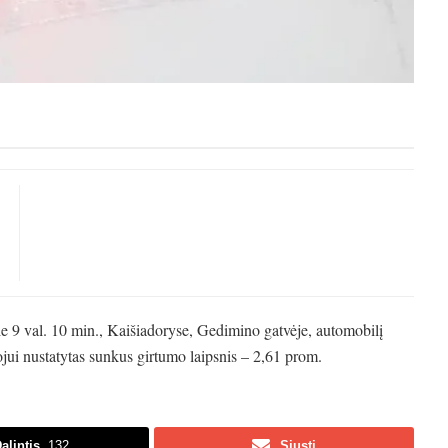
pie 9 val. 10 min., Kaišiadoryse, Gedimino gatvėje, automobilį
ui nustatytas sunkus girtumo laipsnis – 2,61 prom.
alintis
132
Siųsti