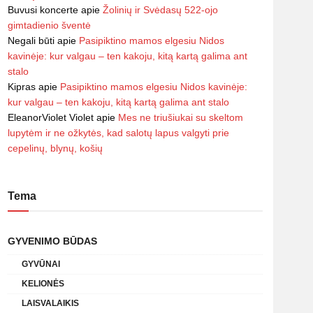
Buvusi koncerte
apie
Žolinių ir Svėdasų 522-ojo
gimtadienio šventė
Negali būti
apie
Pasipiktino mamos elgesiu Nidos
kavinėje: kur valgau – ten kakoju, kitą kartą galima ant
stalo
Kipras
apie
Pasipiktino mamos elgesiu Nidos kavinėje:
kur valgau – ten kakoju, kitą kartą galima ant stalo
EleanorViolet Violet
apie
Mes ne triušiukai su skeltom
lupytėm ir ne ožkytės, kad salotų lapus valgyti prie
cepelinų, blynų, košių
Tema
GYVENIMO BŪDAS
GYVŪNAI
KELIONĖS
LAISVALAIKIS