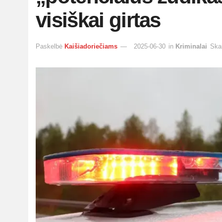
visiškai girtas
Paskelbė
Kaišiadoriečiams
2025-06-30
in
Kriminalai
Skai