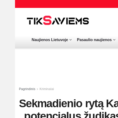
Naujienos Lietuvoje
Pasaulio naujienos
Pagrindinis
Kriminalai
Sekmadienio rytą Ka
„potencialus žudikas