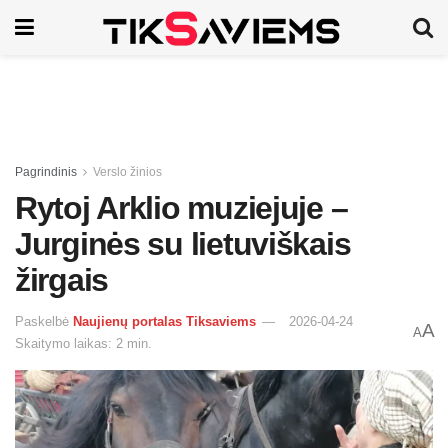
Pagrindinis
Verslo žinios
Rytoj Arklio muziejuje –
Jurginės su lietuviškais
žirgais
Paskelbė
Naujienų portalas Tiksaviems
2026-04-24
A
A
Skaitymo laikas: 2 min.