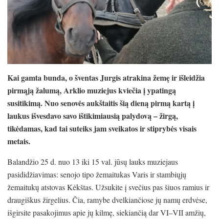
Kai gamta bunda, o šventas Jurgis atrakina žemę ir išleidžia
pirmąją žalumą, Arklio muziejus kviečia į ypatingą
susitikimą. Nuo senovės aukštaitis šią dieną pirmą kartą į
laukus išvesdavo savo ištikimiausią palydovą – žirgą,
tikėdamas, kad tai suteiks jam sveikatos ir stiprybės visais
metais.
Balandžio 25 d. nuo 13 iki 15 val. jūsų lauks muziejaus
pasididžiavimas: senojo tipo žemaitukas Varis ir stambiųjų
žemaitukų atstovas Kėkštas. Užsukite į svečius pas šiuos ramius ir
draugiškus žirgelius. Čia, ramybe dvelkiančiose jų namų erdvėse,
išgirsite pasakojimus apie jų kilmę, siekiančią dar VI–VII amžių,