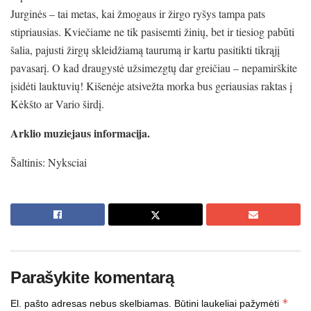
Jurginės – tai metas, kai žmogaus ir žirgo ryšys tampa pats
stipriausias. Kviečiame ne tik pasisemti žinių, bet ir tiesiog pabūti
šalia, pajusti žirgų skleidžiamą taurumą ir kartu pasitikti tikrąjį
pavasarį. O kad draugystė užsimezgtų dar greičiau – nepamirškite
įsidėti lauktuvių! Kišenėje atsivežta morka bus geriausias raktas į
Kėkšto ar Vario širdį.
Arklio muziejaus informacija.
Šaltinis: Nyksciai
Parašykite komentarą
*
El. pašto adresas nebus skelbiamas.
Būtini laukeliai pažymėti