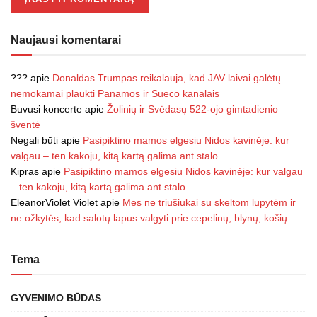
Naujausi komentarai
???
apie
Donaldas Trumpas reikalauja, kad JAV laivai galėtų
nemokamai plaukti Panamos ir Sueco kanalais
Buvusi koncerte
apie
Žolinių ir Svėdasų 522-ojo gimtadienio
šventė
Negali būti
apie
Pasipiktino mamos elgesiu Nidos kavinėje: kur
valgau – ten kakoju, kitą kartą galima ant stalo
Kipras
apie
Pasipiktino mamos elgesiu Nidos kavinėje: kur valgau
– ten kakoju, kitą kartą galima ant stalo
EleanorViolet Violet
apie
Mes ne triušiukai su skeltom lupytėm ir
ne ožkytės, kad salotų lapus valgyti prie cepelinų, blynų, košių
Tema
GYVENIMO BŪDAS