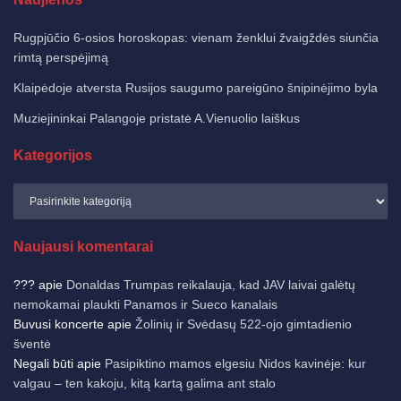
Rugpjūčio 6-osios horoskopas: vienam ženklui žvaigždės siunčia
rimtą perspėjimą
Klaipėdoje atversta Rusijos saugumo pareigūno šnipinėjimo byla
Muziejininkai Palangoje pristatė A.Vienuolio laiškus
Kategorijos
Naujausi komentarai
???
apie
Donaldas Trumpas reikalauja, kad JAV laivai galėtų
nemokamai plaukti Panamos ir Sueco kanalais
Buvusi koncerte
apie
Žolinių ir Svėdasų 522-ojo gimtadienio
šventė
Negali būti
apie
Pasipiktino mamos elgesiu Nidos kavinėje: kur
valgau – ten kakoju, kitą kartą galima ant stalo