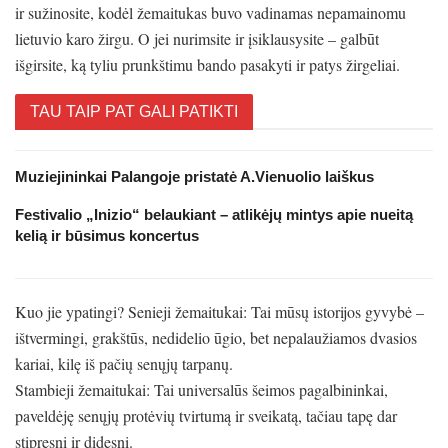
ir sužinosite, kodėl žemaitukas buvo vadinamas nepamainomu
lietuvio karo žirgu. O jei nurimsite ir įsiklausysite – galbūt
išgirsite, ką tyliu prunkštimu bando pasakyti ir patys žirgeliai.
TAU TAIP PAT GALI PATIKTI
Muziejininkai Palangoje pristatė A.Vienuolio laiškus
Festivalio „Inizio“ belaukiant – atlikėjų mintys apie nueitą
kelią ir būsimus koncertus
Kuo jie ypatingi? Senieji žemaitukai: Tai mūsų istorijos gyvybė –
ištvermingi, grakštūs, nedidelio ūgio, bet nepalaužiamos dvasios
kariai, kilę iš pačių senųjų tarpanų.
Stambieji žemaitukai: Tai universalūs šeimos pagalbininkai,
paveldėję senųjų protėvių tvirtumą ir sveikatą, tačiau tapę dar
stipresni ir didesni.