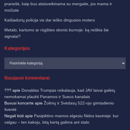
pranešė, kaip bus atsisveikinama su mergaite, jos mama ir
močiute
Kaišiadorių policija vis dar ieško dingusios moters
Metalo, kartumo ar rūgšties skonis burnoje: ką reiškia šie
signalai?
Kategorijos
Naujausi komentarai
???
apie
Donaldas Trumpas reikalauja, kad JAV laivai galėtų
nemokamai plaukti Panamos ir Sueco kanalais
Buvusi koncerte
apie
Žolinių ir Svėdasų 522-ojo gimtadienio
šventė
Negali būti
apie
Pasipiktino mamos elgesiu Nidos kavinėje: kur
valgau – ten kakoju, kitą kartą galima ant stalo