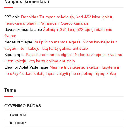
Naujausi komentarai
???
apie
Donaldas Trumpas reikalauja, kad JAV laivai galėtų
nemokamai plaukti Panamos ir Sueco kanalais
Buvusi koncerte
apie
Žolinių ir Svėdasų 522-ojo gimtadienio
šventė
Negali būti
apie
Pasipiktino mamos elgesiu Nidos kavinėje: kur
valgau – ten kakoju, kitą kartą galima ant stalo
Kipras
apie
Pasipiktino mamos elgesiu Nidos kavinėje: kur valgau
– ten kakoju, kitą kartą galima ant stalo
EleanorViolet Violet
apie
Mes ne triušiukai su skeltom lupytėm ir
ne ožkytės, kad salotų lapus valgyti prie cepelinų, blynų, košių
Tema
GYVENIMO BŪDAS
GYVŪNAI
KELIONĖS