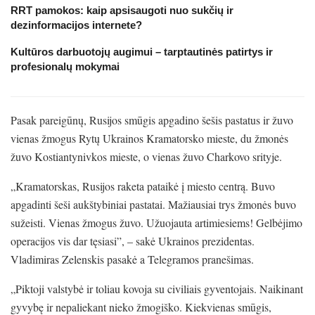
RRT pamokos: kaip apsisaugoti nuo sukčių ir
dezinformacijos internete?
Kultūros darbuotojų augimui – tarptautinės patirtys ir
profesionalų mokymai
Pasak pareigūnų, Rusijos smūgis apgadino šešis pastatus ir žuvo
vienas žmogus Rytų Ukrainos Kramatorsko mieste, du žmonės
žuvo Kostiantynivkos mieste, o vienas žuvo Charkovo srityje.
„Kramatorskas, Rusijos raketa pataikė į miesto centrą. Buvo
apgadinti šeši aukštybiniai pastatai. Mažiausiai trys žmonės buvo
sužeisti. Vienas žmogus žuvo. Užuojauta artimiesiems! Gelbėjimo
operacijos vis dar tęsiasi”, – sakė Ukrainos prezidentas.
Vladimiras Zelenskis pasakė a Telegramos pranešimas.
„Piktoji valstybė ir toliau kovoja su civiliais gyventojais. Naikinant
gyvybę ir nepaliekant nieko žmogiško. Kiekvienas smūgis,