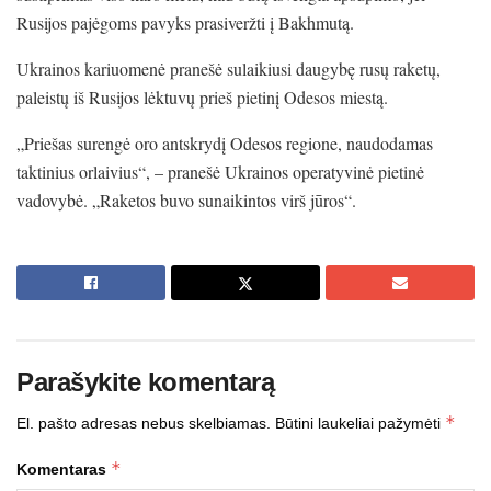
Rusijos pajėgoms pavyks prasiveržti į Bakhmutą.
Ukrainos kariuomenė pranešė sulaikiusi daugybę rusų raketų,
paleistų iš Rusijos lėktuvų prieš pietinį Odesos miestą.
„Priešas surengė oro antskrydį Odesos regione, naudodamas
taktinius orlaivius“, – pranešė Ukrainos operatyvinė pietinė
vadovybė. „Raketos buvo sunaikintos virš jūros“.
Parašykite komentarą
*
El. pašto adresas nebus skelbiamas.
Būtini laukeliai pažymėti
*
Komentaras