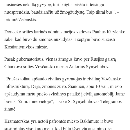
nusinešęs nekaltą gyvybę, turi baigtis teisėtu ir teisingu
nuosprendžiu, baudžiančiu už žmogžudystę. Taip tikrai bus”, –
pridūrė Zelenskis.
Donecko srities karinės administracijos vadovas Paulius Kirylenko
sakė, kad buvo du žmonės nužudytas ir septyni buvo sužeisti
Kostiantynivkos mieste.
Pasak gubernatoriaus, vienas žmogus žuvo per Rusijos gaisrą
Charkovo srities Vovčansko mieste Autorius Synyehubovas.
„Priešas toliau apšaudo civilius gyventojus ir civilinę Vovčansko
infrastruktūrą. Deja, žmonės žuvo. Šiandien, apie 10 val., miesto
apšaudymu metu priešo sviedinys pataikė į civilį automobilį. Jame
buvusi 55 m. mirė vietoje“, – sakė S. Synyehubovas Telegramos
žinutė.
Kramatorskas yra netoli pafrontės miesto Bakhmuto ir buvo
sustiprintas viso karo metu, kad būtų išvengta apsupimo, jei