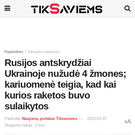
Pagrindinis
Pasaulio naujienos
Rusijos antskrydžiai
Ukrainoje nužudė 4 žmones;
kariuomenė teigia, kad kai
kurios raketos buvo
sulaikytos
Paskelbė
Naujienų portalas Tiksaviems
2023-03-15
A
A
Skaitymo laikas: 2 min.