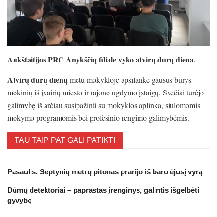
Aukštaitijos PRC Anykščių filiale vyko atvirų durų diena.
Atvirų durų dienų
metu mokykloje apsilankė gausus būrys
mokinių iš įvairių miesto ir rajono ugdymo įstaigų. Svečiai turėjo
galimybę iš arčiau susipažinti su mokyklos aplinka, siūlomomis
mokymo programomis bei profesinio rengimo galimybėmis.
TAU TAIP PAT GALI PATIKTI
Pasaulis. Septynių metrų pitonas prarijo iš baro ėjusį vyrą
Dūmų detektoriai – paprastas įrenginys, galintis išgelbėti
gyvybę