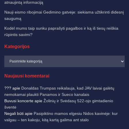
atnaujintą informaciją
Nauji eismo ribojimai Gedimino gatvėje: siekiama užtikrinti didesnį
saugumą
Kodėl mums taip sunku paprašyti pagalbos ir ką iš tiesų reiškia
rūpintis savimi?
Kategorijos
Naujausi komentarai
???
apie
Donaldas Trumpas reikalauja, kad JAV laivai galėtų
nemokamai plaukti Panamos ir Sueco kanalais
Buvusi koncerte
apie
Žolinių ir Svėdasų 522-ojo gimtadienio
šventė
Negali būti
apie
Pasipiktino mamos elgesiu Nidos kavinėje: kur
valgau – ten kakoju, kitą kartą galima ant stalo