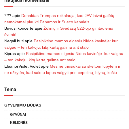
Naujausi komentarai
???
apie
Donaldas Trumpas reikalauja, kad JAV laivai galėtų
nemokamai plaukti Panamos ir Sueco kanalais
Buvusi koncerte
apie
Žolinių ir Svėdasų 522-ojo gimtadienio
šventė
Negali būti
apie
Pasipiktino mamos elgesiu Nidos kavinėje: kur
valgau – ten kakoju, kitą kartą galima ant stalo
Kipras
apie
Pasipiktino mamos elgesiu Nidos kavinėje: kur valgau
– ten kakoju, kitą kartą galima ant stalo
EleanorViolet Violet
apie
Mes ne triušiukai su skeltom lupytėm ir
ne ožkytės, kad salotų lapus valgyti prie cepelinų, blynų, košių
Tema
GYVENIMO BŪDAS
GYVŪNAI
KELIONĖS