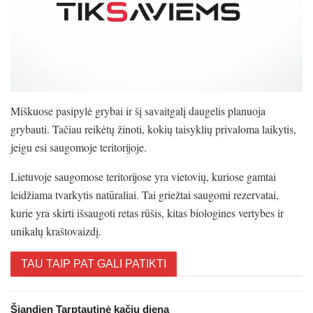
Miškuose pasipylė grybai ir šį savaitgalį daugelis planuoja
grybauti. Tačiau reikėtų žinoti, kokių taisyklių privaloma laikytis,
jeigu esi saugomoje teritorijoje.
Lietuvoje saugomose teritorijose yra vietovių, kuriose gamtai
leidžiama tvarkytis natūraliai. Tai griežtai saugomi rezervatai,
kurie yra skirti išsaugoti retas rūšis, kitas biologines vertybes ir
unikalų kraštovaizdį.
TAU TAIP PAT GALI PATIKTI
Šiandien Tarptautinė kačių diena