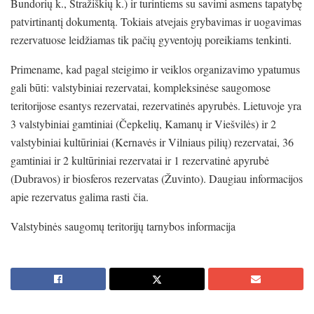
Bundorių k., Stražiškių k.) ir turintiems su savimi asmens tapatybę
patvirtinantį dokumentą. Tokiais atvejais grybavimas ir uogavimas
rezervatuose leidžiamas tik pačių gyventojų poreikiams tenkinti.
Primename, kad pagal steigimo ir veiklos organizavimo ypatumus
gali būti: valstybiniai rezervatai, kompleksinėse saugomose
teritorijose esantys rezervatai, rezervatinės apyrubės. Lietuvoje yra
3 valstybiniai gamtiniai (Čepkelių, Kamanų ir Viešvilės) ir 2
valstybiniai kultūriniai (Kernavės ir Vilniaus pilių) rezervatai, 36
gamtiniai ir 2 kultūriniai rezervatai ir 1 rezervatinė apyrubė
(Dubravos) ir biosferos rezervatas (Žuvinto). Daugiau informacijos
apie rezervatus galima rasti čia.
Valstybinės saugomų teritorijų tarnybos informacija