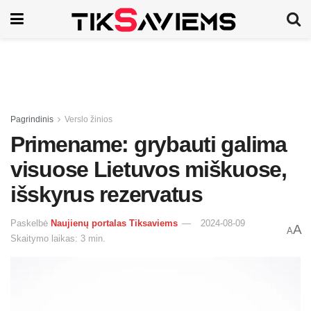
Pagrindinis
Verslo žinios
Primename: grybauti galima
visuose Lietuvos miškuose,
išskyrus rezervatus
Paskelbė
Naujienų portalas Tiksaviems
2024-08-09
A
A
Skaitymo laikas: 3 min.