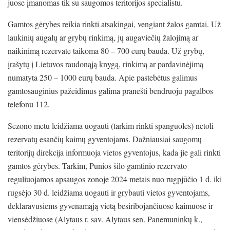
juose įmanomas tik su saugomos teritorijos specialistu.
Gamtos gėrybes reikia rinkti atsakingai, vengiant žalos gamtai. Už
laukinių augalų ar grybų rinkimą, jų augaviečių žalojimą ar
naikinimą rezervate taikoma 80 – 700 eurų bauda. Už grybų,
įrašytų į Lietuvos raudonąją knygą, rinkimą ar pardavinėjimą
numatyta 250 – 1000 eurų bauda. Apie pastebėtus galimus
gamtosauginius pažeidimus galima pranešti bendruoju pagalbos
telefonu 112.
Sezono metu leidžiama uogauti (tarkim rinkti spanguoles) netoli
rezervatų esančių kaimų gyventojams. Dažniausiai saugomų
teritorijų direkcija informuoja vietos gyventojus, kada jie gali rinkti
gamtos gėrybes. Tarkim, Punios šilo gamtinio rezervato
reguliuojamos apsaugos zonoje 2024 metais nuo rugpjūčio 1 d. iki
rugsėjo 30 d. leidžiama uogauti ir grybauti vietos gyventojams,
deklaravusiems gyvenamąją vietą besiribojančiuose kaimuose ir
viensėdžiuose (Alytaus r. sav. Alytaus sen. Panemuninkų k.,