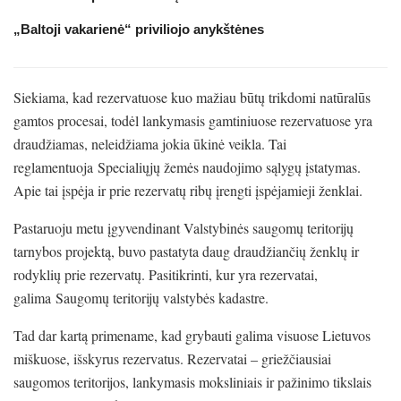
„Baltoji vakarienė“ priviliojo anykštėnes
Siekiama, kad rezervatuose kuo mažiau būtų trikdomi natūralūs
gamtos procesai, todėl lankymasis gamtiniuose rezervatuose yra
draudžiamas, neleidžiama jokia ūkinė veikla. Tai
reglamentuoja Specialiųjų žemės naudojimo sąlygų įstatymas.
Apie tai įspėja ir prie rezervatų ribų įrengti įspėjamieji ženklai.
Pastaruoju metu įgyvendinant Valstybinės saugomų teritorijų
tarnybos projektą, buvo pastatyta daug draudžiančių ženklų ir
rodyklių prie rezervatų. Pasitikrinti, kur yra rezervatai,
galima Saugomų teritorijų valstybės kadastre.
Tad dar kartą primename, kad grybauti galima visuose Lietuvos
miškuose, išskyrus rezervatus. Rezervatai – griežčiausiai
saugomos teritorijos, lankymasis moksliniais ir pažinimo tikslais