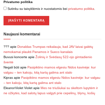
Privatumo politika
Sutinku su taisyklėmis ir nuostatomis bei
privatumo politika
.
Naujausi komentarai
???
apie
Donaldas Trumpas reikalauja, kad JAV laivai galėtų
nemokamai plaukti Panamos ir Sueco kanalais
Buvusi koncerte
apie
Žolinių ir Svėdasų 522-ojo gimtadienio
šventė
Negali būti
apie
Pasipiktino mamos elgesiu Nidos kavinėje: kur
valgau – ten kakoju, kitą kartą galima ant stalo
Kipras
apie
Pasipiktino mamos elgesiu Nidos kavinėje: kur valgau
– ten kakoju, kitą kartą galima ant stalo
EleanorViolet Violet
apie
Mes ne triušiukai su skeltom lupytėm ir
ne ožkytės, kad salotų lapus valgyti prie cepelinų, blynų, košių