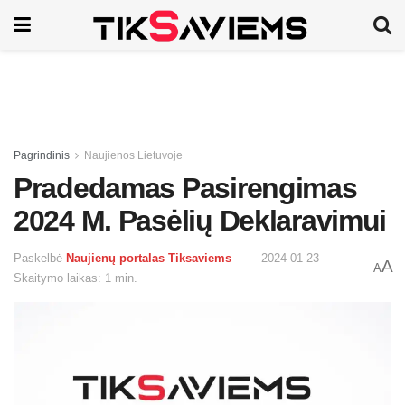
Pagrindinis
Naujienos Lietuvoje
Pradedamas Pasirengimas
2024 M. Pasėlių Deklaravimui
Paskelbė
Naujienų portalas Tiksaviems
2024-01-23
A
A
Skaitymo laikas: 1 min.