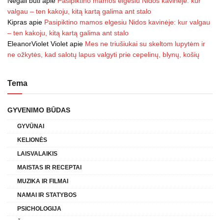
Negali būti
apie
Pasipiktino mamos elgesiu Nidos kavinėje: kur
valgau – ten kakoju, kitą kartą galima ant stalo
Kipras
apie
Pasipiktino mamos elgesiu Nidos kavinėje: kur valgau
– ten kakoju, kitą kartą galima ant stalo
EleanorViolet Violet
apie
Mes ne triušiukai su skeltom lupytėm ir
ne ožkytės, kad salotų lapus valgyti prie cepelinų, blynų, košių
Tema
GYVENIMO BŪDAS
GYVŪNAI
KELIONĖS
LAISVALAIKIS
MAISTAS IR RECEPTAI
MUZIKA IR FILMAI
NAMAI IR STATYBOS
PSICHOLOGIJA