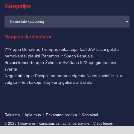
Kategorijos
Naujausi komentarai
???
apie
Donaldas Trumpas reikalauja, kad JAV laivai galėtų
nemokamai plaukti Panamos ir Sueco kanalais
Buvusi koncerte
apie
Žolinių ir Svėdasų 522-ojo gimtadienio
šventė
Negali būti
apie
Pasipiktino mamos elgesiu Nidos kavinėje: kur
valgau – ten kakoju, kitą kartą galima ant stalo
Reklama
Apie mus
Privatumo politika
Kontaktai
© 2025 Tiksaviems - Karščiausios naujienos šiandien. Visos teisės
saugomos.
Ukmergės žinios
-
Jonavos žinios
-
German News
-
Spain News
-