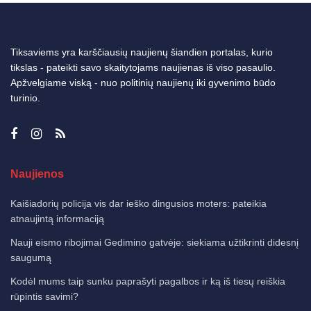
Tiksaviems yra karščiausių naujienų šiandien portalas, kurio
tikslas - pateikti savo skaitytojams naujienas iš viso pasaulio.
Apžvelgiame viską - nuo politinių naujienų iki gyvenimo būdo
turinio.
Naujienos
Kaišiadorių policija vis dar ieško dingusios moters: pateikia
atnaujintą informaciją
Nauji eismo ribojimai Gedimino gatvėje: siekiama užtikrinti didesnį
saugumą
Kodėl mums taip sunku paprašyti pagalbos ir ką iš tiesų reiškia
rūpintis savimi?