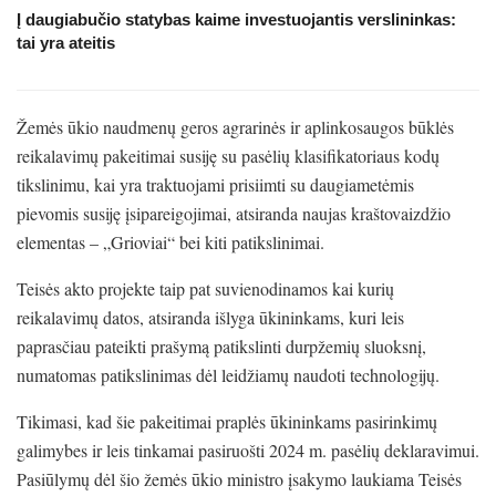
Į daugiabučio statybas kaime investuojantis verslininkas:
tai yra ateitis
Žemės ūkio naudmenų geros agrarinės ir aplinkosaugos būklės
reikalavimų pakeitimai susiję su pasėlių klasifikatoriaus kodų
tikslinimu, kai yra traktuojami prisiimti su daugiametėmis
pievomis susiję įsipareigojimai, atsiranda naujas kraštovaizdžio
elementas – „Grioviai“ bei kiti patikslinimai.
Teisės akto projekte taip pat suvienodinamos kai kurių
reikalavimų datos, atsiranda išlyga ūkininkams, kuri leis
paprasčiau pateikti prašymą patikslinti durpžemių sluoksnį,
numatomas patikslinimas dėl leidžiamų naudoti technologijų.
Tikimasi, kad šie pakeitimai praplės ūkininkams pasirinkimų
galimybes ir leis tinkamai pasiruošti 2024 m. pasėlių deklaravimui.
Pasiūlymų dėl šio žemės ūkio ministro įsakymo laukiama Teisės