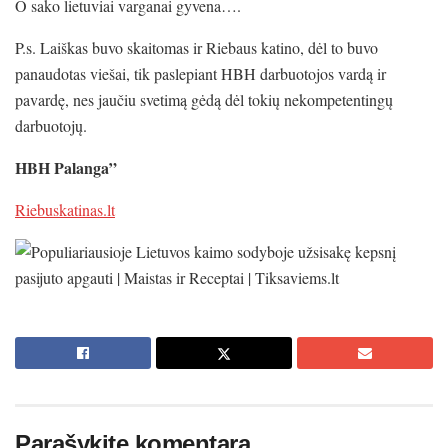
O sako lietuviai varganai gyvena….
P.s. Laiškas buvo skaitomas ir Riebaus katino, dėl to buvo
panaudotas viešai, tik paslepiant HBH darbuotojos vardą ir
pavardę, nes jaučiu svetimą gėdą dėl tokių nekompetentingų
darbuotojų.
HBH Palanga”
Riebuskatinas.lt
Parašykite komentarą