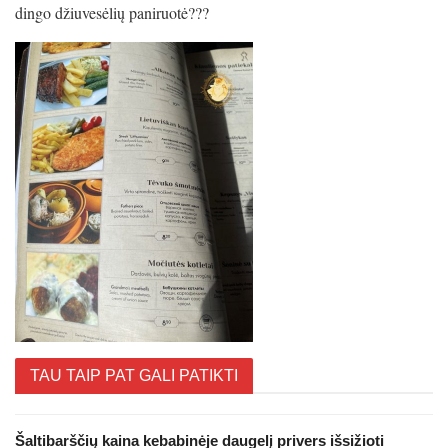
dingo džiuvesėlių paniruotė???
TAU TAIP PAT GALI PATIKTI
Šaltibarščių kaina kebabinėje daugelį privers išsižioti