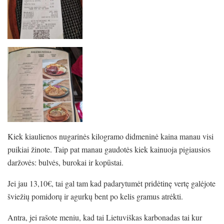
Kiek kiaulienos nugarinės kilogramo didmeninė kaina manau visi
puikiai žinote. Taip pat manau gaudotės kiek kainuoja pigiausios
daržovės: bulvės, burokai ir kopūstai.
Jei jau 13,10€, tai gal tam kad padarytumėt pridėtinę vertę galėjote
šviežių pomidorų ir agurkų bent po kelis gramus atrėkti.
Antra, jei rašote meniu, kad tai Lietuviškas karbonadas tai kur