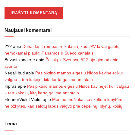
Naujausi komentarai
???
apie
Donaldas Trumpas reikalauja, kad JAV laivai galėtų
nemokamai plaukti Panamos ir Sueco kanalais
Buvusi koncerte
apie
Žolinių ir Svėdasų 522-ojo gimtadienio
šventė
Negali būti
apie
Pasipiktino mamos elgesiu Nidos kavinėje: kur
valgau – ten kakoju, kitą kartą galima ant stalo
Kipras
apie
Pasipiktino mamos elgesiu Nidos kavinėje: kur valgau
– ten kakoju, kitą kartą galima ant stalo
EleanorViolet Violet
apie
Mes ne triušiukai su skeltom lupytėm ir
ne ožkytės, kad salotų lapus valgyti prie cepelinų, blynų, košių
Tema