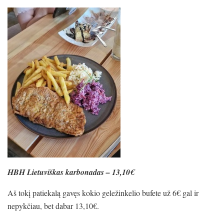
HBH Lietuviškas karbonadas – 13,10€
Aš tokį patiekalą gavęs kokio geležinkelio bufete už 6€ gal ir
nepykčiau, bet dabar 13,10€.