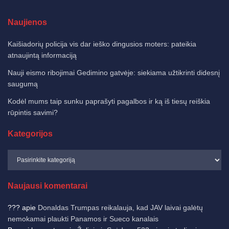
Naujienos
Kaišiadorių policija vis dar ieško dingusios moters: pateikia
atnaujintą informaciją
Nauji eismo ribojimai Gedimino gatvėje: siekiama užtikrinti didesnį
saugumą
Kodėl mums taip sunku paprašyti pagalbos ir ką iš tiesų reiškia
rūpintis savimi?
Kategorijos
Naujausi komentarai
???
apie
Donaldas Trumpas reikalauja, kad JAV laivai galėtų
nemokamai plaukti Panamos ir Sueco kanalais