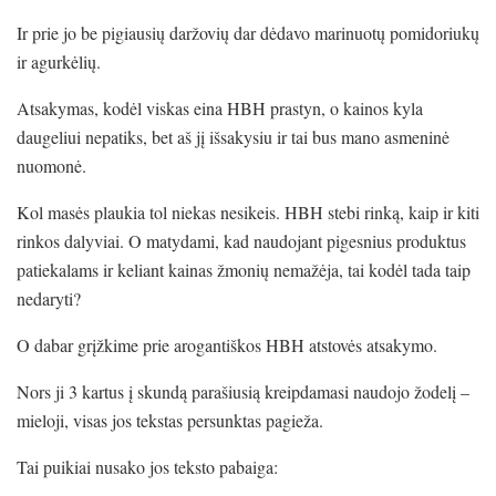
Ir prie jo be pigiausių daržovių dar dėdavo marinuotų pomidoriukų
ir agurkėlių.
Atsakymas, kodėl viskas eina HBH prastyn, o kainos kyla
daugeliui nepatiks, bet aš jį išsakysiu ir tai bus mano asmeninė
nuomonė.
Kol masės plaukia tol niekas nesikeis. HBH stebi rinką, kaip ir kiti
rinkos dalyviai. O matydami, kad naudojant pigesnius produktus
patiekalams ir keliant kainas žmonių nemažėja, tai kodėl tada taip
nedaryti?
O dabar grįžkime prie arogantiškos HBH atstovės atsakymo.
Nors ji 3 kartus į skundą parašiusią kreipdamasi naudojo žodelį –
mieloji, visas jos tekstas persunktas pagieža.
Tai puikiai nusako jos teksto pabaiga: