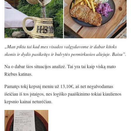
„Man pikta tai kad mes visados valgydavome ir dabar kitoks
skonis ir dydis pasikeitęs ir bulvytės permirkusios aliejuje. Baisu”.
Na o dabar šios situacijos analizė. Tai yra tai kaip viską mato
Riebus katinas.
Pamatęs tokį kepsnį meniu už 13,10€, aš net negalvodamas
išeičiau iš tos įstaigos, nes logiško paaiškinimo tokiai kiaulienos
kepsnio kainai neturėčiau.