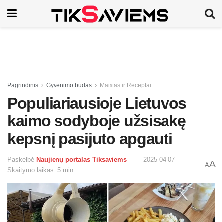
Pagrindinis
Gyvenimo būdas
Maistas ir Receptai
Populiariausioje Lietuvos
kaimo sodyboje užsisakę
kepsnį pasijuto apgauti
Paskelbė
Naujienų portalas Tiksaviems
2025-04-07
A
A
Skaitymo laikas: 5 min.