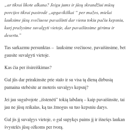
„ar tikrai likote alkana? Jeigu jums ir jūsų skrandžiui mūsų
porcijos tikrai pasirodė „apgavikiškai “ per mažos, mielai
lauksime jūsų svečiuose pavaišinti dar vienu tokiu pačiu kepsniu,
kurį prašysime suvalgyti vietoje, dar pavaišinsime gėrimu ir
desertu.”
Tas sarkazmu persunktas – lauksime svečiuose, pavaišinsime, bet
gausite suvalgyti vietoje.
Kas čia per išsireiškimas?
Gal jūs dar prirakinsite prie stalo ir su visa tą dieną dirbusią
pamaina stebėsite ar moteris suvalgys kepsnį?
Jei jau sugalvojote „išstenėti” tokią labdarą – kaip pavaišinsite, tai
jau ne jūsų reikalas, ką tas žmogus su tuo kepsniu darys.
Gal jis jį suvalgys vietoje, o gal supykęs paims jį ir išnešęs laukan
švystelės jūsų ožkoms per tvorą.