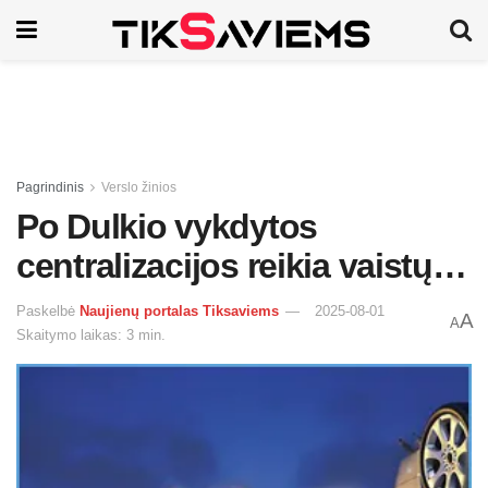
Pagrindinis
Verslo žinios
Po Dulkio vykdytos
centralizacijos reikia vaistų…
Paskelbė
Naujienų portalas Tiksaviems
2025-08-01
A
A
Skaitymo laikas: 3 min.