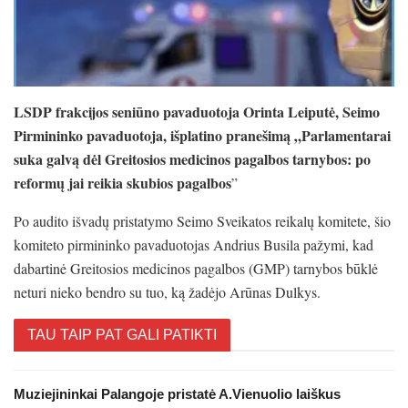
LSDP frakcijos seniūno pavaduotoja
Orinta Leiputė, Seimo
Pirmininko pavaduotoja, išplatino pranešimą „Parlamentarai
suka galvą dėl Greitosios medicinos pagalbos tarnybos: po
reformų jai reikia skubios pagalbos
”
Po audito išvadų pristatymo Seimo Sveikatos reikalų komitete, šio
komiteto pirmininko pavaduotojas Andrius Busila pažymi, kad
dabartinė Greitosios medicinos pagalbos (GMP) tarnybos būklė
neturi nieko bendro su tuo, ką žadėjo Arūnas Dulkys.
TAU TAIP PAT GALI PATIKTI
Muziejininkai Palangoje pristatė A.Vienuolio laiškus