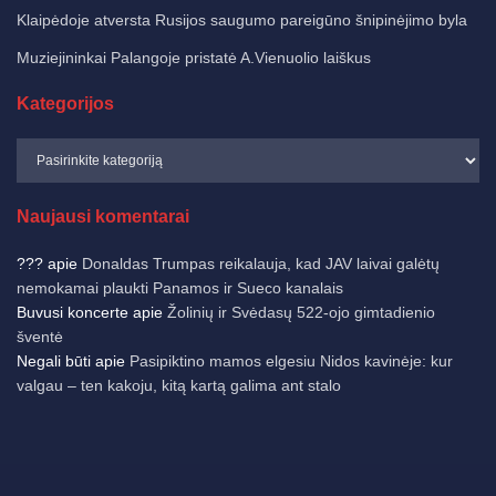
Klaipėdoje atversta Rusijos saugumo pareigūno šnipinėjimo byla
Muziejininkai Palangoje pristatė A.Vienuolio laiškus
Kategorijos
Naujausi komentarai
???
apie
Donaldas Trumpas reikalauja, kad JAV laivai galėtų
nemokamai plaukti Panamos ir Sueco kanalais
Buvusi koncerte
apie
Žolinių ir Svėdasų 522-ojo gimtadienio
šventė
Negali būti
apie
Pasipiktino mamos elgesiu Nidos kavinėje: kur
valgau – ten kakoju, kitą kartą galima ant stalo