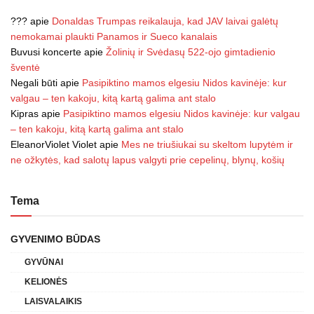
???
apie
Donaldas Trumpas reikalauja, kad JAV laivai galėtų
nemokamai plaukti Panamos ir Sueco kanalais
Buvusi koncerte
apie
Žolinių ir Svėdasų 522-ojo gimtadienio
šventė
Negali būti
apie
Pasipiktino mamos elgesiu Nidos kavinėje: kur
valgau – ten kakoju, kitą kartą galima ant stalo
Kipras
apie
Pasipiktino mamos elgesiu Nidos kavinėje: kur valgau
– ten kakoju, kitą kartą galima ant stalo
EleanorViolet Violet
apie
Mes ne triušiukai su skeltom lupytėm ir
ne ožkytės, kad salotų lapus valgyti prie cepelinų, blynų, košių
Tema
GYVENIMO BŪDAS
GYVŪNAI
KELIONĖS
LAISVALAIKIS