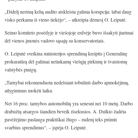
„Didelį nerimą kelią audito atskleista galima korupcija: labai daug
visko perkama iš vieno tiekėjo“, – atkreipia dėmesį O. Leiputė.
Seimo komiteto posėdyje ir viešojoje erdvėje buvo išsakyti įtarimai
dėl vienos įmonės vadovo sąsajų su konservatoriais.
O. Leiputė sveikina ministerijos sprendimą kreiptis į Generalinę
prokuratūrą dėl galimai netinkamų viešųjų pirkimų ir švaistomų
valstybės pinigų.
„Tarnybai rekomenduota nedelsiant tobulinti darbo apmokėjimą,
atlyginimus mokėti laiku.
Net 16 proc. tarnybos automobilių yra senesni nei 10 metų. Darbo
drabužių atsargos šiandien beveik išsekusios. A. Dulkio žadėta
pavėžėjimo paslauga praktiškai žlugo – rudenį teks priimti
svarbius sprendimus“, – įspėja O. Leiputė.