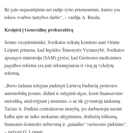
Iki galo nepasirūpinta net radijo ryšio priemonėmis, kurios yra
tokios svarbos tarnybos darbe“, – vardija A. Busila.
Kreipėsi į Generalinę prokuratūrą
Seimo vicepirmininkė, Sveikatos reikalų komiteto narė Orinta
Leiputė primena, kad Ingridos Šimonytės Vyriausybė, Sveikatos
apsaugos ministerija (SAM) gyrėsi, kad Greitosios medicininės
pagalbos reforma yra pati sėkmingiausia iš visų jų vykdytų
reformų.
„Buvo žadama tolygiau padengti Lietuvą budinčių greitosios
automobilių postais, didinti ir sulyginti algas, keisti finansavimo
metodiką, atsižvelgiant į atstumus, o ne tik gyventojų tankumą.
Tačiau A. Dulkiui centralizavus tarnybą, jos darbuotojai nuolat
kalba apie ne laiku mokamus atlyginimus, drabužių trūkumą,
finansinės kontrolės nebuvimą ir „palaidus“ viešuosius pirkimus“,
– pažymi O. Leiputė.