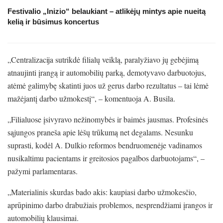
Festivalio „Inizio“ belaukiant – atlikėjų mintys apie nueitą
kelią ir būsimus koncertus
„Centralizacija sutrikdė filialų veiklą, paralyžiavo jų gebėjimą
atnaujinti įrangą ir automobilių parką, demotyvavo darbuotojus,
atėmė galimybę skatinti juos už gerus darbo rezultatus – tai lėmė
mažėjantį darbo užmokestį“, – komentuoja A. Busila.
„Filialuose įsivyravo nežinomybės ir baimės jausmas. Profesinės
sąjungos praneša apie lėšų trūkumą net degalams. Nesunku
suprasti, kodėl A. Dulkio reformos bendruomenėje vadinamos
nusikaltimu pacientams ir greitosios pagalbos darbuotojams“, –
pažymi parlamentaras.
„Materialinis skurdas bado akis: kaupiasi darbo užmokesčio,
aprūpinimo darbo drabužiais problemos, nesprendžiami įrangos ir
automobilių klausimai.