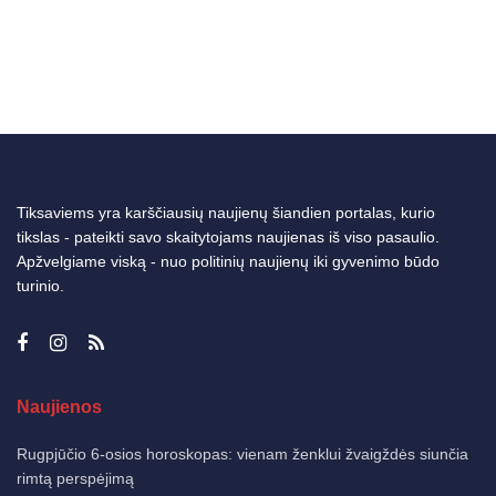
Tiksaviems yra karščiausių naujienų šiandien portalas, kurio
tikslas - pateikti savo skaitytojams naujienas iš viso pasaulio.
Apžvelgiame viską - nuo politinių naujienų iki gyvenimo būdo
turinio.
Naujienos
Rugpjūčio 6-osios horoskopas: vienam ženklui žvaigždės siunčia
rimtą perspėjimą