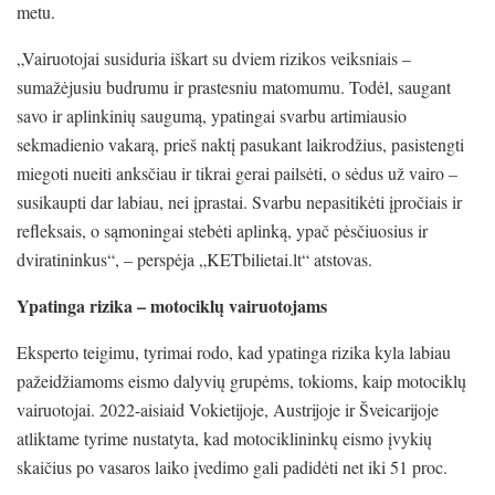
metu.
„Vairuotojai susiduria iškart su dviem rizikos veiksniais –
sumažėjusiu budrumu ir prastesniu matomumu. Todėl, saugant
savo ir aplinkinių saugumą, ypatingai svarbu artimiausio
sekmadienio vakarą, prieš naktį pasukant laikrodžius, pasistengti
miegoti nueiti anksčiau ir tikrai gerai pailsėti, o sėdus už vairo –
susikaupti dar labiau, nei įprastai. Svarbu nepasitikėti įpročiais ir
refleksais, o sąmoningai stebėti aplinką, ypač pėsčiuosius ir
dviratininkus“, – perspėja „KETbilietai.lt“ atstovas.
Ypatinga rizika – motociklų vairuotojams
Eksperto teigimu, tyrimai rodo, kad ypatinga rizika kyla labiau
pažeidžiamoms eismo dalyvių grupėms, tokioms, kaip motociklų
vairuotojai. 2022-aisiaid Vokietijoje, Austrijoje ir Šveicarijoje
atliktame tyrime nustatyta, kad motociklininkų eismo įvykių
skaičius po vasaros laiko įvedimo gali padidėti net iki 51 proc.