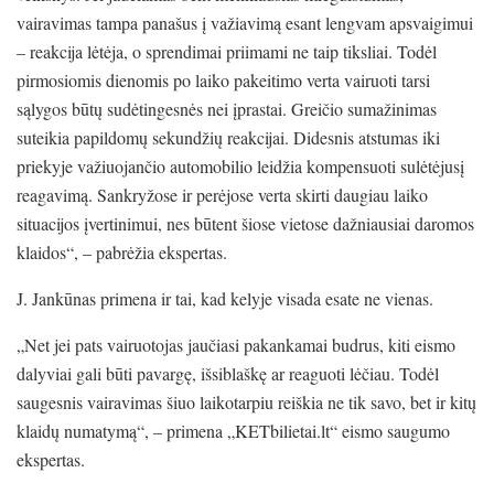
vairavimas tampa panašus į važiavimą esant lengvam apsvaigimui
– reakcija lėtėja, o sprendimai priimami ne taip tiksliai. Todėl
pirmosiomis dienomis po laiko pakeitimo verta vairuoti tarsi
sąlygos būtų sudėtingesnės nei įprastai. Greičio sumažinimas
suteikia papildomų sekundžių reakcijai. Didesnis atstumas iki
priekyje važiuojančio automobilio leidžia kompensuoti sulėtėjusį
reagavimą. Sankryžose ir perėjose verta skirti daugiau laiko
situacijos įvertinimui, nes būtent šiose vietose dažniausiai daromos
klaidos“, – pabrėžia ekspertas.
J. Jankūnas primena ir tai, kad kelyje visada esate ne vienas.
„Net jei pats vairuotojas jaučiasi pakankamai budrus, kiti eismo
dalyviai gali būti pavargę, išsiblaškę ar reaguoti lėčiau. Todėl
saugesnis vairavimas šiuo laikotarpiu reiškia ne tik savo, bet ir kitų
klaidų numatymą“, – primena „KETbilietai.lt“ eismo saugumo
ekspertas.