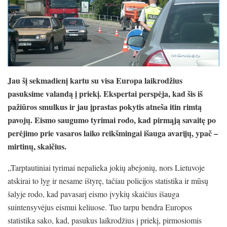
Jau šį sekmadienį kartu su visa Europa laikrodžius
pasuksime valandą į priekį. Ekspertai perspėja, kad šis iš
pažiūros smulkus ir jau įprastas pokytis atneša itin rimtą
pavojų. Eismo saugumo tyrimai rodo, kad pirmąją savaitę po
perėjimo prie vasaros laiko reikšmingai išauga avarijų, ypač –
mirtinų, skaičius.
„Tarptautiniai tyrimai nepalieka jokių abejonių, nors Lietuvoje
atskirai to lyg ir nesame ištyrę, tačiau policijos statistika ir mūsų
šalyje rodo, kad pavasarį eismo įvykių skaičius išauga
suintensyvėjus eismui keliuose. Tuo tarpu bendra Europos
statistika sako, kad, pasukus laikrodžius į priekį, pirmosiomis