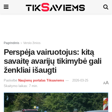
Pagrindinis
Verslo žinios
Perspėja vairuotojus: kitą
savaitę avarijų tikimybė gali
ženkliai išaugti
Paskelbė
Naujienų portalas Tiksaviems
2026-03-25
A
A
Skaitymo laikas: 7 min.