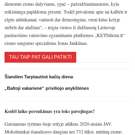
dienomis eismo dalyviams, ypač – pažeidžiamiausiems, kyla
reikšminga papildoma grėsmė. Todėl privalome apie tai kalbėti ir
elgtis atitinkamai: vairuoti dar dėmesingiau, vieni kitus kelyje
stebėti dar atidžiau“,
– teigia
vienos iš didžiausių Lietuvoje
pasiruošimo vairavimo egzaminams platformos „KETbilietai.lt“
eismo saugumo specialistas Jonas Jankūnas.
TAU TAIP PAT GALI PATIKTI
Šiandien Tarptautinė kačių diena
„Baltoji vakarienė“ priviliojo anykštėnes
Kodėl laiko persukimas yra toks pavojingas?
Garsiausias tyrimas šioje srityje atliktas 2020-aisiais JAV.
Mokslininkai išanalizavo daugiau nei 732 tūkst. mirtinų eismo