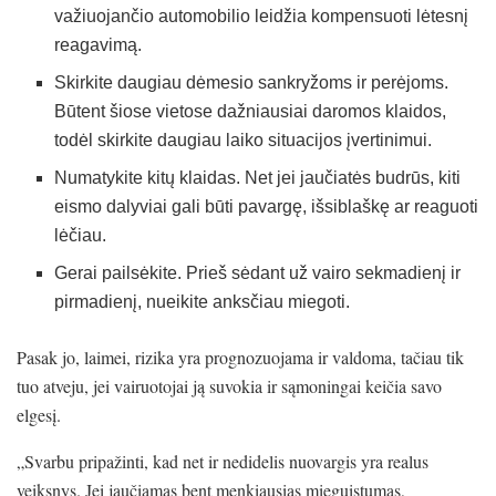
važiuojančio automobilio leidžia kompensuoti lėtesnį
reagavimą.
Skirkite daugiau dėmesio sankryžoms ir perėjoms.
Būtent šiose vietose dažniausiai daromos klaidos,
todėl skirkite daugiau laiko situacijos įvertinimui.
Numatykite kitų klaidas. Net jei jaučiatės budrūs, kiti
eismo dalyviai gali būti pavargę, išsiblaškę ar reaguoti
lėčiau.
Gerai pailsėkite. Prieš sėdant už vairo sekmadienį ir
pirmadienį, nueikite anksčiau miegoti.
Pasak jo, laimei, rizika yra prognozuojama ir valdoma, tačiau tik
tuo atveju, jei vairuotojai ją suvokia ir sąmoningai keičia savo
elgesį.
„Svarbu pripažinti, kad net ir nedidelis nuovargis yra realus
veiksnys. Jei jaučiamas bent menkiausias mieguistumas,