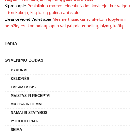
Kipras
apie
Pasipiktino mamos elgesiu Nidos kavinėje: kur valgau
– ten kakoju, kitą kartą galima ant stalo
EleanorViolet Violet
apie
Mes ne triušiukai su skeltom lupytėm ir
ne ožkytės, kad salotų lapus valgyti prie cepelinų, blynų, košių
Tema
GYVENIMO BŪDAS
GYVŪNAI
KELIONĖS
LAISVALAIKIS
MAISTAS IR RECEPTAI
MUZIKA IR FILMAI
NAMAI IR STATYBOS
PSICHOLOGIJA
ŠEIMA