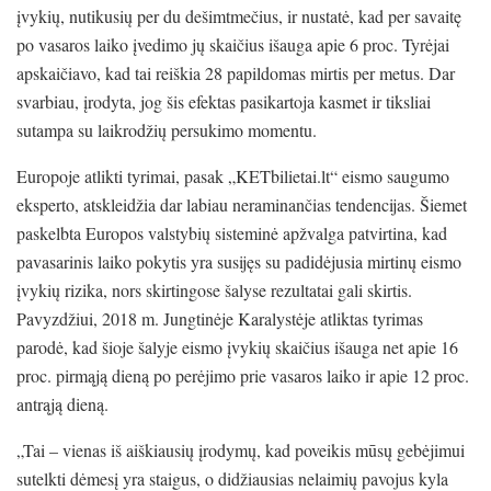
įvykių, nutikusių per du dešimtmečius, ir nustatė, kad per savaitę
po vasaros laiko įvedimo jų skaičius išauga apie 6 proc. Tyrėjai
apskaičiavo, kad tai reiškia 28 papildomas mirtis per metus. Dar
svarbiau, įrodyta, jog šis efektas pasikartoja kasmet ir tiksliai
sutampa su laikrodžių persukimo momentu.
Europoje atlikti tyrimai, pasak „KETbilietai.lt“ eismo saugumo
eksperto, atskleidžia dar labiau neraminančias tendencijas. Šiemet
paskelbta Europos valstybių sisteminė apžvalga patvirtina, kad
pavasarinis laiko pokytis yra susijęs su padidėjusia mirtinų eismo
įvykių rizika, nors skirtingose šalyse rezultatai gali skirtis.
Pavyzdžiui, 2018 m. Jungtinėje Karalystėje atliktas tyrimas
parodė, kad šioje šalyje eismo įvykių skaičius išauga net apie 16
proc. pirmąją dieną po perėjimo prie vasaros laiko ir apie 12 proc.
antrąją dieną.
„Tai – vienas iš aiškiausių įrodymų, kad poveikis mūsų gebėjimui
sutelkti dėmesį yra staigus, o didžiausias nelaimių pavojus kyla