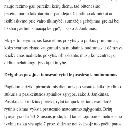
naujo režimo gali prireikti kelių dienų, tad būtent šiuo
pereinamuoju laikotarpiu ir padidėja užsnūdimo akimirkai ar
išsiblaškymo prie vairo tikimybė, sumažėja gebėjimas greitai bei
tiksliai įvertinti situaciją kelyje“, – sako J. Jankūnas.
Eksperto teigimu, šis kasmetinis pokytis yra puikus priminimas,
koks svarbus eismo saugumui yra nuolatinis budrumas ir dėmesys.
Kiekvienas nedidelis pokytis, išblaškantis mūsų koncentraciją,
didina nelaimingų įvykių tikimybę.
Dvigubas pavojus: tamsesni rytai ir prastesnis matomumas
Papildomą riziką pirmosiomis dienomis po vasaros laiko įvedimo
sukuria ir pasikeitusios aplinkos sąlygos, sako J. Jankūnas.
Pasukus laikrodžius į priekį, rytai tampa kiek tamsesni, todėl
rytinis eismas vyksta prastesnio matomumo sąlygomis. Britų
tyrėjai yra dar 2018-aisiais įrodę, kad tamsiuoju paros metu eismo
įvykių rizika yra apie 7 proc. didesnė nei šviesoje tuo pačiu paros