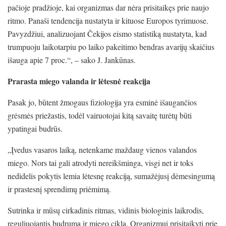
pačioje pradžioje, kai organizmas dar nėra prisitaikęs prie naujo
ritmo. Panaši tendencija nustatyta ir kituose Europos tyrimuose.
Pavyzdžiui, analizuojant Čekijos eismo statistiką nustatyta, kad
trumpuoju laikotarpiu po laiko pakeitimo bendras avarijų skaičius
išauga apie 7 proc.“, – sako J. Jankūnas.
Prarasta miego valanda ir lėtesnė reakcija
Pasak jo, būtent žmogaus fiziologija yra esminė išaugančios
grėsmės priežastis, todėl vairuotojai kitą savaitę turėtų būti
ypatingai budrūs.
„Įvedus vasaros laiką, netenkame maždaug vienos valandos
miego. Nors tai gali atrodyti nereikšminga, visgi net ir toks
nedidelis pokytis lemia lėtesnę reakciją, sumažėjusį dėmesingumą
ir prastesnį sprendimų priėmimą.
Sutrinka ir mūsų cirkadinis ritmas, vidinis biologinis laikrodis,
reguliuojantis budrumą ir miego ciklą. Organizmui prisitaikyti prie