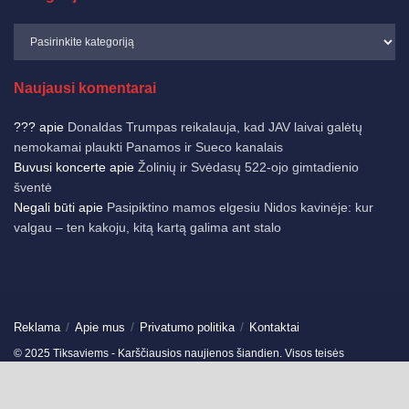
Naujausi komentarai
???
apie
Donaldas Trumpas reikalauja, kad JAV laivai galėtų
nemokamai plaukti Panamos ir Sueco kanalais
Buvusi koncerte
apie
Žolinių ir Svėdasų 522-ojo gimtadienio
šventė
Negali būti
apie
Pasipiktino mamos elgesiu Nidos kavinėje: kur
valgau – ten kakoju, kitą kartą galima ant stalo
Reklama
Apie mus
Privatumo politika
Kontaktai
© 2025 Tiksaviems - Karščiausios naujienos šiandien. Visos teisės
saugomos.
Ukmergės žinios
-
Jonavos žinios
-
German News
-
Spain News
-
Travels