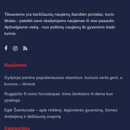
Tiksaviems yra karščiausių naujienų šiandien portalas, kurio
tikslas - pateikti savo skaitytojams naujienas iš viso pasaulio.
Apžvelgiame viską - nuo politinių naujienų iki gyvenimo būdo
turinio.
Naujienos
Gydytoja įvertino populiariausius vitaminus: kuriuos verta gerti, o
kuriuos – išmesti
Rugpjūčio 9-osios horoskopas: trims ženklams ši diena bus
ypatinga
Eglė Šventoraitė – apie rinktinę, legionierės gyvenimą, žemės
drebėjimą ir didžiausią svajonę
Kategorijos