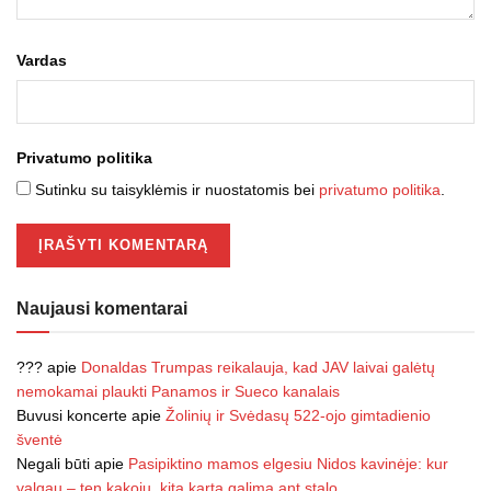
Vardas
Privatumo politika
Sutinku su taisyklėmis ir nuostatomis bei
privatumo politika
.
Naujausi komentarai
???
apie
Donaldas Trumpas reikalauja, kad JAV laivai galėtų
nemokamai plaukti Panamos ir Sueco kanalais
Buvusi koncerte
apie
Žolinių ir Svėdasų 522-ojo gimtadienio
šventė
Negali būti
apie
Pasipiktino mamos elgesiu Nidos kavinėje: kur
valgau – ten kakoju, kitą kartą galima ant stalo