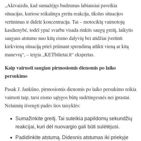
„Akivaizdu, kad sumažėjęs budrumas labiausiai paveikia
situacijas, kuriose reikalinga greita reakcija, tikslus situacijos
vertinimas ir didelė koncentracija. Tai – motociklų vairuotojų
kasdienybė, todėl ypač svarbu visada rinktis saugų greitį, laikytis
saugaus atstumo nuo kitų eismo dalyvių bei atidžiai įvertinti
kiekvieną situaciją prieš priimant sprendimą atlikti vieną ar kitą
manevrą“, – teigia „KETbilietai.lt“ ekspertas.
Kaip vairuoti saugiau pirmosiomis dienomis po laiko
persukimo
Pasak J. Jankūno, pirmosiomis dienomis po laiko persukimo reikia
vairuoti taip, tarsi eismo sąlygos būtų sudėtingesnės nei įprastai.
Nelaimių išvengti padės šios taisyklės:
Sumažinkite greitį. Tai suteikia papildomų sekundžių
reakcijai, kuri dėl nuovargio gali būti sulėtėjusi.
Padidinkite atstumą. Didesnis atstumas iki priekyje