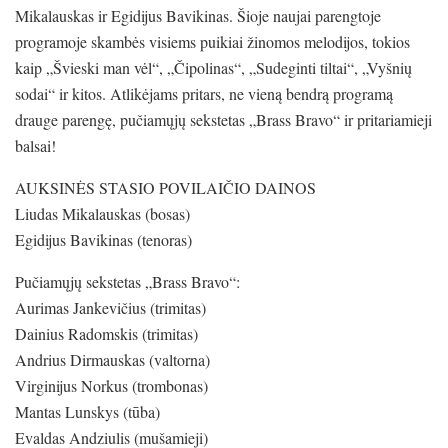
Mikalauskas ir Egidijus Bavikinas. Šioje naujai parengtoje
programoje skambės visiems puikiai žinomos melodijos, tokios
kaip „Švieski man vėl“, „Čipolinas“, „Sudeginti tiltai“, „Vyšnių
sodai“ ir kitos. Atlikėjams pritars, ne vieną bendrą programą
drauge parengę, pučiamųjų sekstetas „Brass Bravo“ ir pritariamieji
balsai!
AUKSINĖS STASIO POVILAIČIO DAINOS
Liudas Mikalauskas (bosas)
Egidijus Bavikinas (tenoras)
Pučiamųjų sekstetas „Brass Bravo“:
Aurimas Jankevičius (trimitas)
Dainius Radomskis (trimitas)
Andrius Dirmauskas (valtorna)
Virginijus Norkus (trombonas)
Mantas Lunskys (tūba)
Evaldas Andziulis (mušamieji)