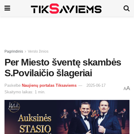
Pagrindinis
Verslo žinios
Per Miesto šventę skambės
S.Povilaičio šlageriai
Paskelbė
Naujienų portalas Tiksaviems
2025-06-17
A
A
Skaitymo laikas: 1 min.