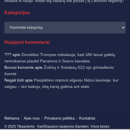
Atrasta iš naujo: kodėl šią vasarą visi plūsta į šį Lietuvos regioną?
Kategorijos
Naujausi komentarai
???
apie
Donaldas Trumpas reikalauja, kad JAV laivai galėtų
nemokamai plaukti Panamos ir Sueco kanalais
Buvusi koncerte
apie
Žolinių ir Svėdasų 522-ojo gimtadienio
šventė
Negali būti
apie
Pasipiktino mamos elgesiu Nidos kavinėje: kur
valgau – ten kakoju, kitą kartą galima ant stalo
Reklama
Apie mus
Privatumo politika
Kontaktai
© 2025 Tiksaviems - Karščiausios naujienos šiandien. Visos teisės