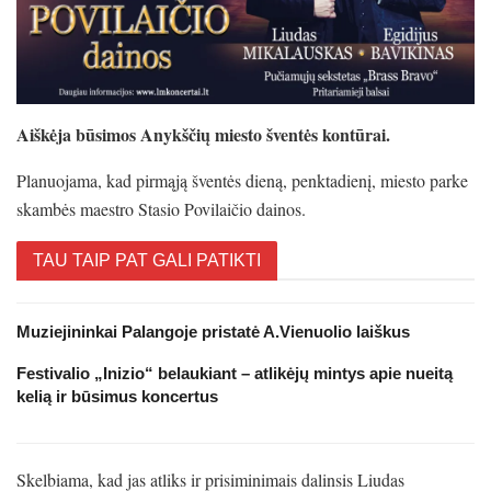
Aiškėja būsimos Anykščių miesto šventės kontūrai.
Planuojama, kad pirmąją šventės dieną, penktadienį, miesto parke
skambės maestro Stasio Povilaičio dainos.
TAU TAIP PAT GALI PATIKTI
Muziejininkai Palangoje pristatė A.Vienuolio laiškus
Festivalio „Inizio“ belaukiant – atlikėjų mintys apie nueitą
kelią ir būsimus koncertus
Skelbiama, kad jas atliks ir prisiminimais dalinsis Liudas