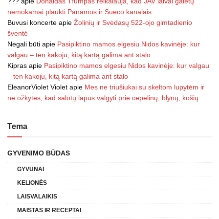
???
apie
Donaldas Trumpas reikalauja, kad JAV laivai galėtų
nemokamai plaukti Panamos ir Sueco kanalais
Buvusi koncerte
apie
Žolinių ir Svėdasų 522-ojo gimtadienio
šventė
Negali būti
apie
Pasipiktino mamos elgesiu Nidos kavinėje: kur
valgau – ten kakoju, kitą kartą galima ant stalo
Kipras
apie
Pasipiktino mamos elgesiu Nidos kavinėje: kur valgau
– ten kakoju, kitą kartą galima ant stalo
EleanorViolet Violet
apie
Mes ne triušiukai su skeltom lupytėm ir
ne ožkytės, kad salotų lapus valgyti prie cepelinų, blynų, košių
Tema
GYVENIMO BŪDAS
GYVŪNAI
KELIONĖS
LAISVALAIKIS
MAISTAS IR RECEPTAI