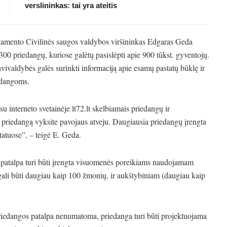
verslininkas: tai yra ateitis
rtamento Civilinės saugos valdybos viršininkas Edgaras Geda
 300 priedangų, kuriose galėtų pasislėpti apie 900 tūkst. gyventojų.
avivaldybės galės surinkti informaciją apie esamų pastatų būklę ir
iedangoms.
interneto svetainėje lt72.lt skelbiamais priedangų ir
kią priedangą vyksite pavojaus atveju. Daugiausia priedangų įrengta
atuose”, – teigė E. Geda.
patalpa turi būti įrengta visuomenės poreikiams naudojamam
u gali būti daugiau kaip 100 žmonių, ir aukštybiniam (daugiau kaip
 priedangos patalpa nenumatoma, priedanga turi būti projektuojama