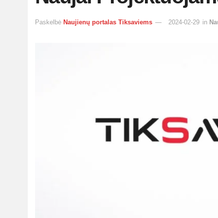
Paskelbė
Naujienų portalas Tiksaviems
2024-02-29
in
Na