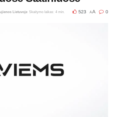
A
523
0
ujienos Lietuvoje
Skaitymo laikas: 4 min.
A