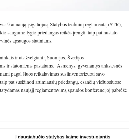
visiškai naują įsigaliojusį Statybos techninį reglamentą (STR),
kio saugumo lygio priedangas reikės įrengti, taip pat nustato
yvinės apsaugos statiniams.
inkais ir atsižvelgiant į Suomijos, Švedijos
iems ir statomiems pastatams. Asmenys, gyvenantys ankstesnės
nami pagal šiuos reikalavimus susiinventorizuoti savo
aip pat susižinoti artimiausių priedangų, esančių viešuosiuose
ristatydamas naująjį reglamentavimą spaudos konferencijoj pabrėžė
Į daugiabučio statybas kaime investuojantis