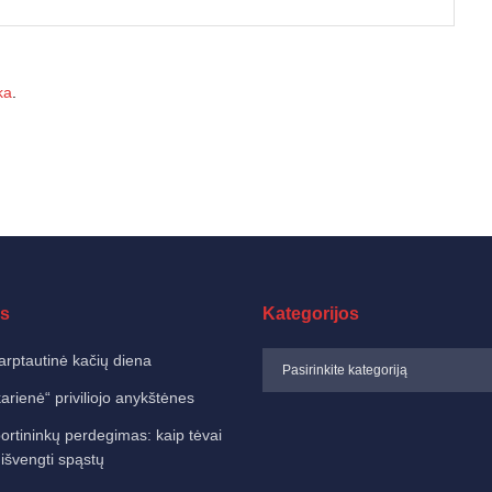
ka
.
s
Kategorijos
arptautinė kačių diena
karienė“ priviliojo anykštėnes
ortininkų perdegimas: kaip tėvai
 išvengti spąstų