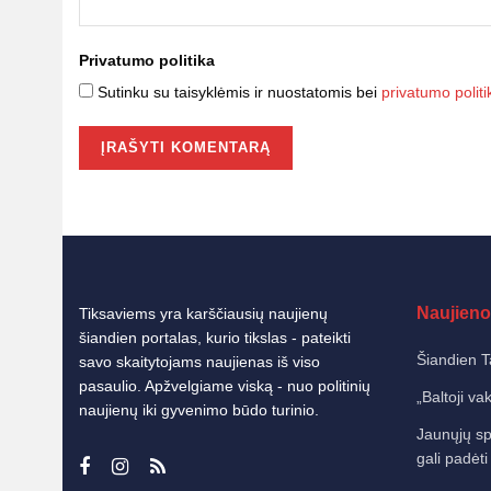
Privatumo politika
Sutinku su taisyklėmis ir nuostatomis bei
privatumo politi
Naujieno
Tiksaviems yra karščiausių naujienų
šiandien portalas, kurio tikslas - pateikti
Šiandien T
savo skaitytojams naujienas iš viso
pasaulio. Apžvelgiame viską - nuo politinių
„Baltoji va
naujienų iki gyvenimo būdo turinio.
Jaunųjų sp
gali padėti