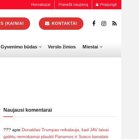
Horoskopai
Pranešti naujieną
Prisijungti
 ĮKAINIAI
KONTAKTAI
Gyvenimo būdas
Verslo žinios
Miestai
Naujausi komentarai
???
apie
Donaldas Trumpas reikalauja, kad JAV laivai
galėtų nemokamai plaukti Panamos ir Sueco kanalais