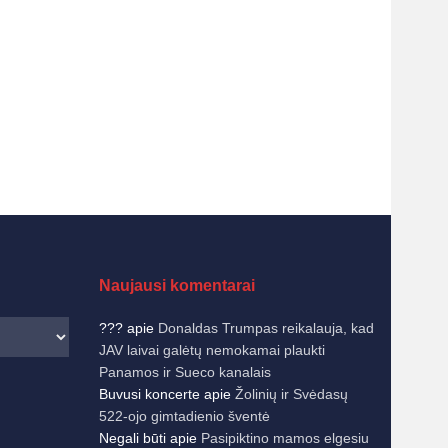
Naujausi komentarai
???
apie
Donaldas Trumpas reikalauja, kad
JAV laivai galėtų nemokamai plaukti
Panamos ir Sueco kanalais
Buvusi koncerte
apie
Žolinių ir Svėdasų
522-ojo gimtadienio šventė
Negali būti
apie
Pasipiktino mamos elgesiu