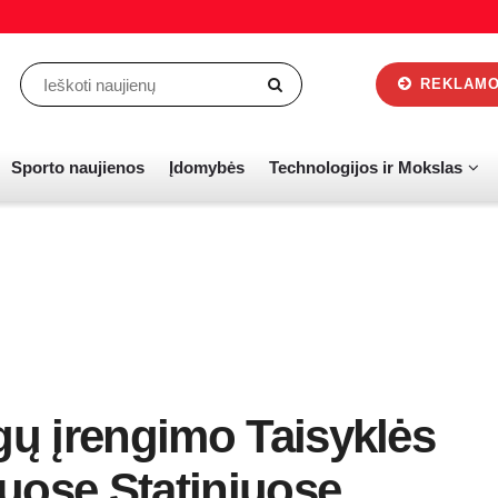
REKLAMOS
Sporto naujienos
Įdomybės
Technologijos ir Mokslas
gų įrengimo Taisyklės
uose Statiniuose