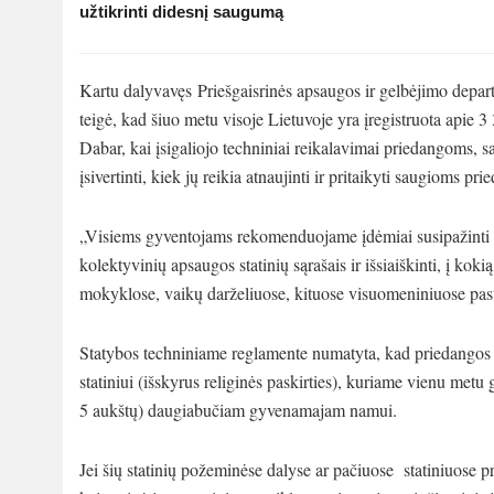
užtikrinti didesnį saugumą
Kartu dalyvavęs Priešgaisrinės apsaugos ir gelbėjimo depa
teigė, kad šiuo metu visoje Lietuvoje yra įregistruota apie 3
Dabar, kai įsigaliojo techniniai reikalavimai priedangoms, s
įsivertinti, kiek jų reikia atnaujinti ir pritaikyti saugioms pr
„Visiems gyventojams rekomenduojame įdėmiai susipažinti su 
kolektyvinių apsaugos statinių sąrašais ir išsiaiškinti, į ko
mokyklose, vaikų darželiuose, kituose visuomeniniuose past
Statybos techniniame reglamente numatyta, kad priedangos 
statiniui (išskyrus religinės paskirties), kuriame vienu met
5 aukštų) daugiabučiam gyvenamajam namui.
Jei šių statinių požeminėse dalyse ar pačiuose statiniuose