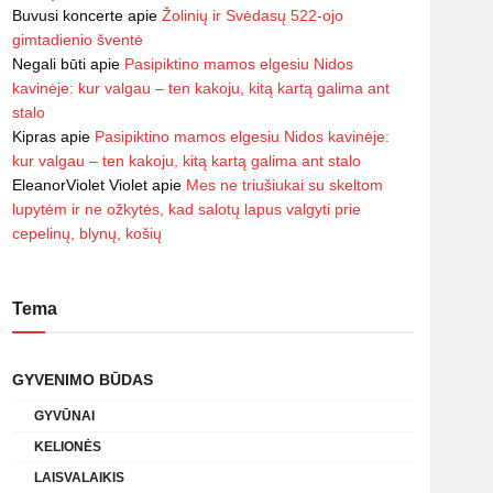
Buvusi koncerte
apie
Žolinių ir Svėdasų 522-ojo
gimtadienio šventė
Negali būti
apie
Pasipiktino mamos elgesiu Nidos
kavinėje: kur valgau – ten kakoju, kitą kartą galima ant
stalo
Kipras
apie
Pasipiktino mamos elgesiu Nidos kavinėje:
kur valgau – ten kakoju, kitą kartą galima ant stalo
EleanorViolet Violet
apie
Mes ne triušiukai su skeltom
lupytėm ir ne ožkytės, kad salotų lapus valgyti prie
cepelinų, blynų, košių
Tema
GYVENIMO BŪDAS
GYVŪNAI
KELIONĖS
LAISVALAIKIS