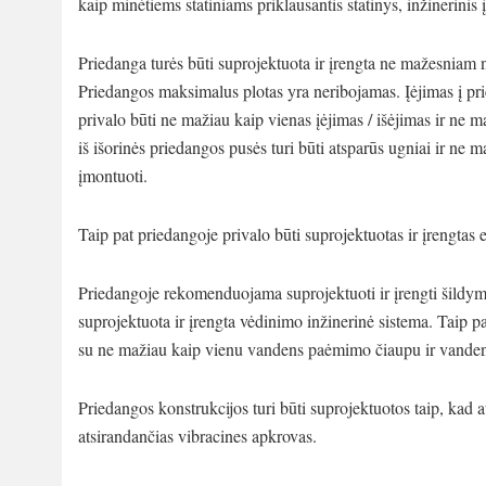
kaip minėtiems statiniams priklausantis statinys, inžinerinis į
Priedanga turės būti suprojektuota ir įrengta ne mažesniam 
Priedangos maksimalus plotas yra neribojamas. Įėjimas į pri
privalo būti ne mažiau kaip vienas įėjimas / išėjimas ir ne ma
iš išorinės priedangos pusės turi būti atsparūs ugniai ir ne m
įmontuoti.
Taip pat priedangoje privalo būti suprojektuotas ir įrengtas el
Priedangoje rekomenduojama suprojektuoti ir įrengti šildymo 
suprojektuota ir įrengta vėdinimo inžinerinė sistema. Taip
su ne mažiau kaip vienu vandens paėmimo čiaupu ir vanden
Priedangos konstrukcijos turi būti suprojektuotos taip, kad 
atsirandančias vibracines apkrovas.