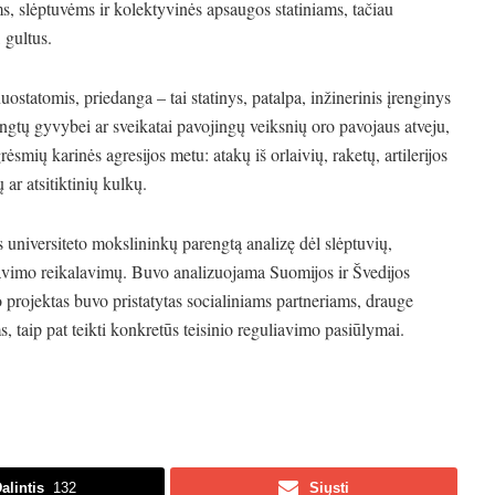
, slėptuvėms ir kolektyvinės apsaugos statiniams, tačiau
 gultus.
ostatomis, priedanga – tai statinys, patalpa, inžinerinis įrenginys
engtų gyvybei ar sveikatai pavojingų veiksnių oro pavojaus atveju,
smių karinės agresijos metu: atakų iš orlaivių, raketų, artilerijos
r atsitiktinių kulkų.
universiteto mokslininkų parengtą analizę dėl slėptuvių,
mavimo reikalavimų. Buvo analizuojama Suomijos ir Švedijos
o projektas buvo pristatytas socialiniams partneriams, drauge
, taip pat teikti konkretūs teisinio reguliavimo pasiūlymai.
alintis
132
Siųsti