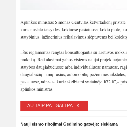
Aplinkos ministras Simonas Gentvilas ketvirtadienį pristatė 
kuris nustato taisykles, kokiuose pastatuose, kokio ploto, ko
statybinius, inžinerinius reikalavimus slėptuvėms bei kolekt
„Šis reglamentas rengtas konsultuojantis su Lietuvos mokslin
praktiką. Reikalavimai galios visiems naujai projektuojam
statybos daugiabučiuose arba individualiuose namuose, ragi
daugiabučių namų rūsius, automobilių požemines aikšteles, t
pastatuose, adresus, kurie skelbiami svetainėje lt72.lt”,– p
aplinkos ministras.
TAU TAIP PAT GALI PATIKTI
Nauji eismo ribojimai Gedimino gatvėje: siekiama