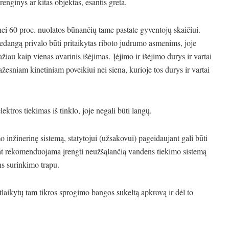
renginys ar kitas objektas, esantis greta.
nei 60 proc. nuolatos būnančių tame pastate gyventojų skaičiui.
edangą privalo būti pritaikytas riboto judrumo asmenims, joje
žiau kaip vienas avarinis išėjimas. Įėjimo ir išėjimo durys ir vartai
ažesniam kinetiniam poveikiui nei siena, kurioje tos durys ir vartai
ektros tiekimas iš tinklo, joje negali būti langų.
inžinerinę sistemą, statytojui (užsakovui) pageidaujant gali būti
 pat rekomenduojama įrengti neužšąlančią vandens tiekimo sistemą
s surinkimo trapu.
atlaikytų tam tikros sprogimo bangos sukeltą apkrovą ir dėl to