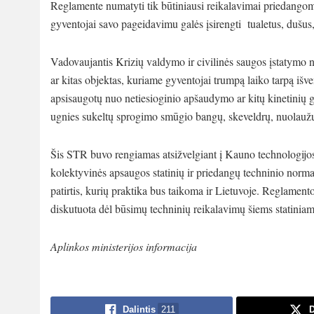
Reglamente numatyti tik būtiniausi reikalavimai priedangoms
gyventojai savo pageidavimu galės įsirengti tualetus, dušus,
Vadovaujantis Krizių valdymo ir civilinės saugos įstatymo nu
ar kitas objektas, kuriame gyventojai trumpą laiko tarpą išv
apsisaugotų nuo netiesioginio apšaudymo ar kitų kinetinių grė
ugnies sukeltų sprogimo smūgio bangų, skeveldrų, nuolaužų a
Šis STR buvo rengiamas atsižvelgiant į Kauno technologijos 
kolektyvinės apsaugos statinių ir priedangų techninio nor
patirtis, kurių praktika bus taikoma ir Lietuvoje. Reglament
diskutuota dėl būsimų techninių reikalavimų šiems statiniams
Aplinkos ministerijos informacija
Dalintis
211
D