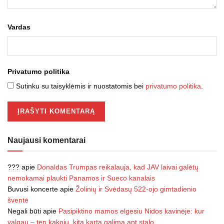
Vardas
Privatumo politika
Sutinku su taisyklėmis ir nuostatomis bei
privatumo politika
.
Naujausi komentarai
???
apie
Donaldas Trumpas reikalauja, kad JAV laivai galėtų
nemokamai plaukti Panamos ir Sueco kanalais
Buvusi koncerte
apie
Žolinių ir Svėdasų 522-ojo gimtadienio
šventė
Negali būti
apie
Pasipiktino mamos elgesiu Nidos kavinėje: kur
valgau – ten kakoju, kitą kartą galima ant stalo