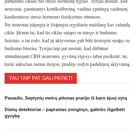
pabudimo ciklais bei streso hormonų lygiais. Tyrėjai nustatė, kad
neuronai, gaminantys kortikoliberiną, vaidina ypatingą vaidmenį
kasdieniuose streso hormono išsiskyrimo ritmuose.
Šie neuronai įsijungia ir išsijungia reguliariu maždaug kas valandą
ciklu. Įdomu tai, kad šis ciklas sutapo su miego ir budrumo
fazėmis, o tai rodo, kad jų aktyvumas gali būti tiesiogiai susijęs su
budrumo būsena. Tyrėjai taip pat nustatė, kad dirbtinai
stimuliuojant CRH neuronus, gyvūnų elgesys labai pasikeitė: tie,
kurie anksčiau ramiai ilsėjosi, pradėjo rodyti padidėjusį aktyvumą.
TAU TAIP PAT GALI PATIKTI
Pasaulis. Septynių metrų pitonas prarijo iš baro ėjusį vyrą
Dūmų detektoriai – paprastas įrenginys, galintis išgelbėti
gyvybę