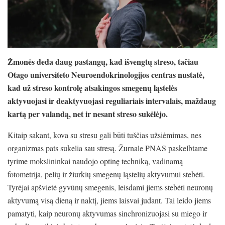
Žmonės deda daug pastangų, kad išvengtų streso, tačiau
Otago universiteto Neuroendokrinologijos centras nustatė,
kad už streso kontrolę atsakingos smegenų ląstelės
aktyvuojasi ir deaktyvuojasi reguliariais intervalais, maždaug
kartą per valandą, net ir nesant streso sukėlėjo.
Kitaip sakant, kova su stresu gali būti tuščias užsiėmimas, nes
organizmas pats sukelia sau stresą. Žurnale PNAS paskelbtame
tyrime mokslininkai naudojo optinę techniką, vadinamą
fotometrija, pelių ir žiurkių smegenų ląstelių aktyvumui stebėti.
Tyrėjai apšvietė gyvūnų smegenis, leisdami jiems stebėti neuronų
aktyvumą visą dieną ir naktį, jiems laisvai judant. Tai leido jiems
pamatyti, kaip neuronų aktyvumas sinchronizuojasi su miego ir