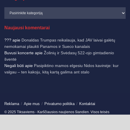
Naujausi komentarai
???
apie
Donaldas Trumpas reikalauja, kad JAV laivai galėtų
nemokamai plaukti Panamos ir Sueco kanalais
Buvusi koncerte
apie
Žolinių ir Svėdasų 522-ojo gimtadienio
šventė
Negali būti
apie
Pasipiktino mamos elgesiu Nidos kavinėje: kur
valgau – ten kakoju, kitą kartą galima ant stalo
Reklama
Apie mus
Privatumo politika
Kontaktai
© 2025 Tiksaviems - Karščiausios naujienos šiandien. Visos teisės
saugomos.
Ukmergės žinios
-
Jonavos žinios
-
German News
-
Spain News
-
Travels