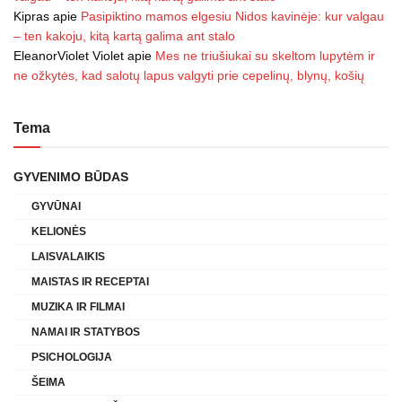
Kipras
apie
Pasipiktino mamos elgesiu Nidos kavinėje: kur valgau
– ten kakoju, kitą kartą galima ant stalo
EleanorViolet Violet
apie
Mes ne triušiukai su skeltom lupytėm ir
ne ožkytės, kad salotų lapus valgyti prie cepelinų, blynų, košių
Tema
GYVENIMO BŪDAS
GYVŪNAI
KELIONĖS
LAISVALAIKIS
MAISTAS IR RECEPTAI
MUZIKA IR FILMAI
NAMAI IR STATYBOS
PSICHOLOGIJA
ŠEIMA