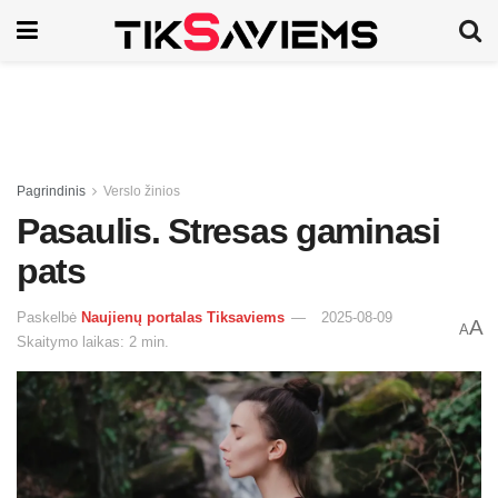
Pagrindinis
Verslo žinios
Pasaulis. Stresas gaminasi
pats
Paskelbė
Naujienų portalas Tiksaviems
2025-08-09
A
A
Skaitymo laikas: 2 min.