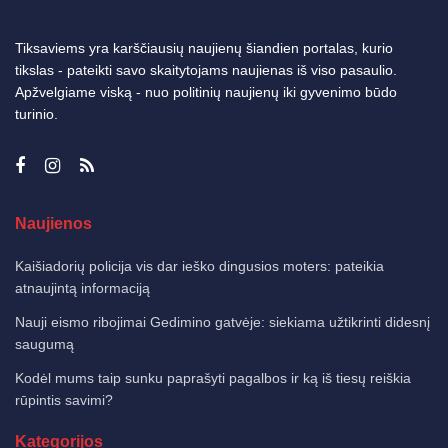
Tiksaviems yra karščiausių naujienų šiandien portalas, kurio
tikslas - pateikti savo skaitytojams naujienas iš viso pasaulio.
Apžvelgiame viską - nuo politinių naujienų iki gyvenimo būdo
turinio.
Naujienos
Kaišiadorių policija vis dar ieško dingusios moters: pateikia
atnaujintą informaciją
Nauji eismo ribojimai Gedimino gatvėje: siekiama užtikrinti didesnį
saugumą
Kodėl mums taip sunku paprašyti pagalbos ir ką iš tiesų reiškia
rūpintis savimi?
Kategorijos