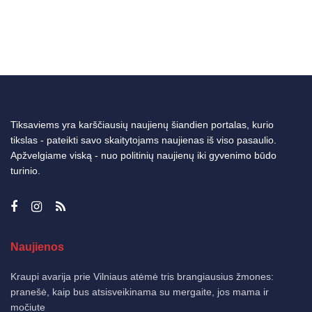
Tiksaviems yra karščiausių naujienų šiandien portalas, kurio
tikslas - pateikti savo skaitytojams naujienas iš viso pasaulio.
Apžvelgiame viską - nuo politinių naujienų iki gyvenimo būdo
turinio.
Naujienos
Kraupi avarija prie Vilniaus atėmė tris brangiausius žmones:
pranešė, kaip bus atsisveikinama su mergaite, jos mama ir
močiute