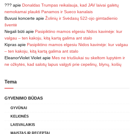
???
apie
Donaldas Trumpas reikalauja, kad JAV laivai galėtų
nemokamai plaukti Panamos ir Sueco kanalais
Buvusi koncerte
apie
Žolinių ir Svėdasų 522-ojo gimtadienio
šventė
Negali būti
apie
Pasipiktino mamos elgesiu Nidos kavinėje: kur
valgau – ten kakoju, kitą kartą galima ant stalo
Kipras
apie
Pasipiktino mamos elgesiu Nidos kavinėje: kur valgau
– ten kakoju, kitą kartą galima ant stalo
EleanorViolet Violet
apie
Mes ne triušiukai su skeltom lupytėm ir
ne ožkytės, kad salotų lapus valgyti prie cepelinų, blynų, košių
Tema
GYVENIMO BŪDAS
GYVŪNAI
KELIONĖS
LAISVALAIKIS
MAISTAS IR RECEPTAI