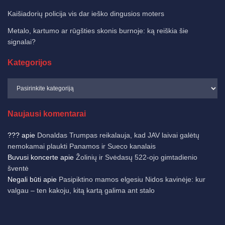
Kaišiadorių policija vis dar ieško dingusios moters
Metalo, kartumo ar rūgšties skonis burnoje: ką reiškia šie
signalai?
Kategorijos
Naujausi komentarai
???
apie
Donaldas Trumpas reikalauja, kad JAV laivai galėtų
nemokamai plaukti Panamos ir Sueco kanalais
Buvusi koncerte
apie
Žolinių ir Svėdasų 522-ojo gimtadienio
šventė
Negali būti
apie
Pasipiktino mamos elgesiu Nidos kavinėje: kur
valgau – ten kakoju, kitą kartą galima ant stalo