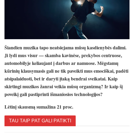
Šiandien muzika tapo neatsiejama mūsų kasdienybės dalimi.
Ji lydi mus visur — skamba kavinėse, prekybos centruose,
automobilyje keliaujant į darbus ar namuose. Mėgstamų
kūrinių klausymasis gali ne tik paveikti mus emociškai, padėti
atsipalaiduoti, bet ir daryti įtaką bendrai sveikatai. Kaip
skirtingi muzikos žanrai veikia mūsų organizmą? Ir kaip šį
poveikį gali pastiprinti išmaniosios technologijos?
Lėtinį skausmą sumažina
21 proc.
TAU TAIP PAT GALI PATIKTI