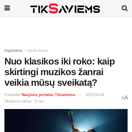
Pagrindinis
Verslo žinios
Nuo klasikos iki roko: kaip
skirtingi muzikos žanrai
veikia mūsų sveikatą?
Paskelbė
Naujienų portalas Tiksaviems
2025-04-08
A
A
Skaitymo laikas: 3 min.