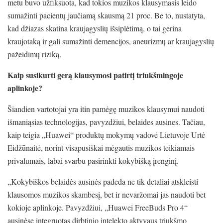
metu buvo užfiksuota, kad tokios muzikos klausymasis leido
sumažinti pacientų jaučiamą skausmą 21 proc. Be to, nustatyta,
kad džiazas skatina kraujagyslių išsiplėtimą, o tai gerina
kraujotaką ir gali sumažinti demencijos, aneurizmų ar kraujagyslių
pažeidimų riziką.
Kaip susikurti gerą klausymosi patirtį triukšmingoje
aplinkoje?
Šiandien vartotojai yra itin pamėgę muzikos klausymui naudoti
išmaniąsias technologijas, pavyzdžiui, belaides ausines. Tačiau,
kaip teigia „Huawei“ produktų mokymų vadovė Lietuvoje Urtė
Eidžūnaitė, norint visapusiškai mėgautis muzikos teikiamais
privalumais, labai svarbu pasirinkti kokybišką įrenginį.
„Kokybiškos belaidės ausinės padeda ne tik detaliai atskleisti
klausomos muzikos skambesį, bet ir nevaržomai jas naudoti bet
kokioje aplinkoje. Pavyzdžiui, „Huawei FreeBuds Pro 4“
ausinėse integruotas dirbtinio intelekto aktyvaus triukšmo