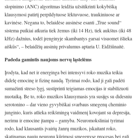
slopinimo (ANC) algoritmas leidžia užsitikrinti kokybišką
klausymosi patirtį perpildytuose lėktuvuose, traukiniuose ar
kavinėse. Negana to, belaidėse ausinėse esanti „True sound“
sistema puikiai atkuria tiek žemus (iki 14 Hz), tiek aukštus (iki 48
kHz) dažnius, todėl įrenginyje skambantys garsai visuomet išlieka
aiškūs“, – belaidžių ausinių privalumus aptaria U. Eidžiūnaitė.
Padeda gamintis naujoms nervų ląstelėms
Įrodyta, kad net ir energinga bei intensyvi roko muzika teikia
didelę emocinę ir fizinę naudą. Tyrimai rodo, kad ji gali padėti
sumažinti streso lygį, sustiprinti teigiamas emocijas ir stabilizuoti
nuotaiką. Be to, roko muzikos klausymasis yra susijęs su didesniu
serotonino – dar vieno gyvybiškai svarbaus smegenų cheminio
junginio, kuris atlieka reikšmingą vaidmenį kovojant su depresija,
nerimu ir emocine įtampa – gamyba. Neuromoksliniai tyrimai
rodo, kad klausantis įvairių žanrų muzikos, įskaitant roko,
skatinamas naujų neuronų kūrimosi smegenyse procesas bei gali