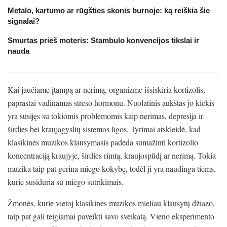
Metalo, kartumo ar rūgšties skonis burnoje: ką reiškia šie
signalai?
Smurtas prieš moteris: Stambulo konvencijos tikslai ir
nauda
Kai jaučiame įtampą ar nerimą, organizme išsiskiria kortizolis,
paprastai vadinamas streso hormonu. Nuolatinis aukštas jo kiekis
yra susijęs su tokiomis problemomis kaip nerimas, depresija ir
širdies bei kraujagyslių sistemos ligos. Tyrimai atskleidė, kad
klasikinės muzikos klausymasis padeda sumažinti kortizolio
koncentraciją kraujyje, širdies rimtą, kraujospūdį ar nerimą. Tokia
muzika taip pat gerina miego kokybę, todėl ji yra naudinga tiems,
kurie susiduria su miego sutrikimais.
Žmonės, kurie vietoj klasikinės muzikos mieliau klausytų džiazo,
taip pat gali teigiamai paveikti savo sveikatą. Vieno eksperimento