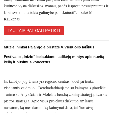
kuriuose vysta diskusijos, manau, padės išspręsti nesusipratimus ir
labai sveikintina tokia galimybė padiskutuoti“, – sakė M.
Kaukėnas.
TAU TAIP PAT GALI PATIKTI
Muziejininkai Palangoje pristatė A.Vienuolio laiškus
Festivalio „Inizio“ belaukiant – atlikėjų mintys apie nueitą
kelią ir būsimus koncertus
Jis kalbėjo, jog Utena yra regiono centras, todėl jai tenka
vienijantis vaidmuo. „Bendradarbiaujame su kaimynais glaudžiai.
Turime su Anykščiais ir Molėtais bendrą zoninę strategiją, tvarios
plėtros strategiją. Apie visus projektus diskutuojam kartu,
nustatom, ką mes darom, ką kaimynai daro, tai šiuo atveju,