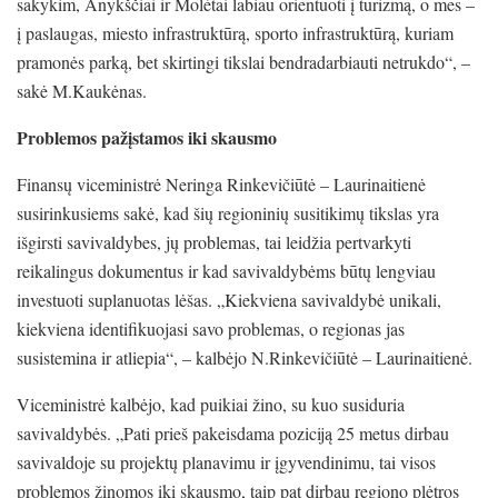
sakykim, Anykščiai ir Molėtai labiau orientuoti į turizmą, o mes –
į paslaugas, miesto infrastruktūrą, sporto infrastruktūrą, kuriam
pramonės parką, bet skirtingi tikslai bendradarbiauti netrukdo“, –
sakė M.Kaukėnas.
Problemos pažįstamos iki skausmo
Finansų viceministrė Neringa Rinkevičiūtė – Laurinaitienė
susirinkusiems sakė, kad šių regioninių susitikimų tikslas yra
išgirsti savivaldybes, jų problemas, tai leidžia pertvarkyti
reikalingus dokumentus ir kad savivaldybėms būtų lengviau
investuoti suplanuotas lėšas. „Kiekviena savivaldybė unikali,
kiekviena identifikuojasi savo problemas, o regionas jas
susistemina ir atliepia“, – kalbėjo N.Rinkevičiūtė – Laurinaitienė.
Viceministrė kalbėjo, kad puikiai žino, su kuo susiduria
savivaldybės. „Pati prieš pakeisdama poziciją 25 metus dirbau
savivaldoje su projektų planavimu ir įgyvendinimu, tai visos
problemos žinomos iki skausmo, taip pat dirbau regiono plėtros