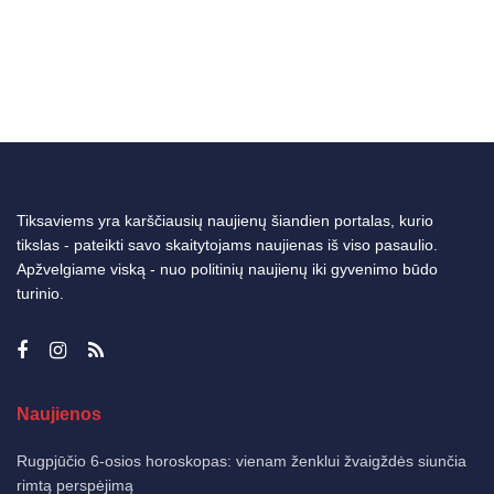
Tiksaviems yra karščiausių naujienų šiandien portalas, kurio
tikslas - pateikti savo skaitytojams naujienas iš viso pasaulio.
Apžvelgiame viską - nuo politinių naujienų iki gyvenimo būdo
turinio.
Naujienos
Rugpjūčio 6-osios horoskopas: vienam ženklui žvaigždės siunčia
rimtą perspėjimą