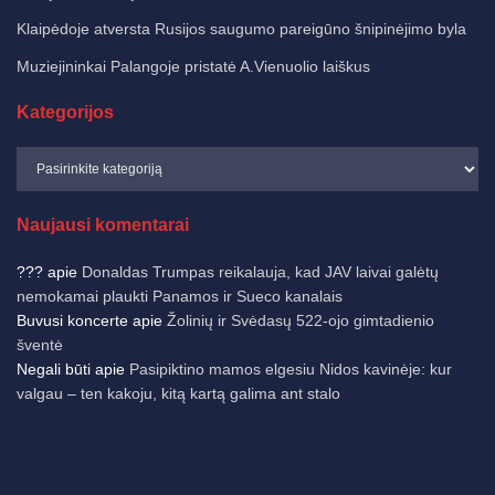
Klaipėdoje atversta Rusijos saugumo pareigūno šnipinėjimo byla
Muziejininkai Palangoje pristatė A.Vienuolio laiškus
Kategorijos
Naujausi komentarai
???
apie
Donaldas Trumpas reikalauja, kad JAV laivai galėtų
nemokamai plaukti Panamos ir Sueco kanalais
Buvusi koncerte
apie
Žolinių ir Svėdasų 522-ojo gimtadienio
šventė
Negali būti
apie
Pasipiktino mamos elgesiu Nidos kavinėje: kur
valgau – ten kakoju, kitą kartą galima ant stalo