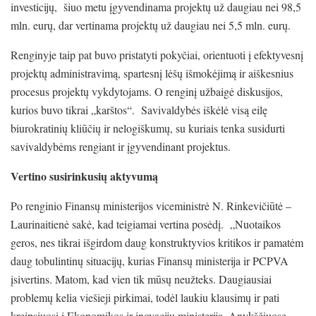
investicijų, šiuo metu įgyvendinama projektų už daugiau nei 98,5
mln. eurų, dar vertinama projektų už daugiau nei 5,5 mln. eurų.
Renginyje taip pat buvo pristatyti pokyčiai, orientuoti į efektyvesnį
projektų administravimą, spartesnį lėšų išmokėjimą ir aiškesnius
procesus projektų vykdytojams. O renginį užbaigė diskusijos,
kurios buvo tikrai „karštos“. Savivaldybės iškėlė visą eilę
biurokratinių kliūčių ir nelogiškumų, su kuriais tenka susidurti
savivaldybėms rengiant ir įgyvendinant projektus.
Vertino susirinkusių aktyvumą
Po renginio Finansų ministerijos viceministrė N. Rinkevičiūtė –
Laurinaitienė sakė, kad teigiamai vertina posėdį. „Nuotaikos
geros, nes tikrai išgirdom daug konstruktyvios kritikos ir pamatėm
daug tobulintinų situacijų, kurias Finansų ministerija ir PCPVA
įsivertins. Matom, kad vien tik mūsų neužteks. Daugiausiai
problemų kelia viešieji pirkimai, todėl laukiu klausimų ir pati
kreipsiuosi į Ekonomikos ir inovacijų ministeriją. Anykščiuose