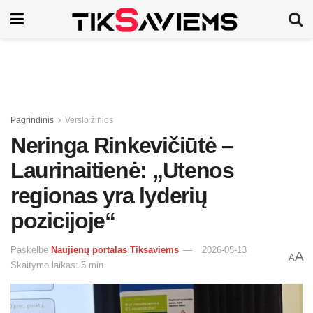
Pagrindinis
Verslo žinios
Neringa Rinkevičiūtė –
Laurinaitienė: „Utenos
regionas yra lyderių
pozicijoje“
Paskelbė
Naujienų portalas Tiksaviems
2026-05-13
A
A
Skaitymo laikas: 5 min.