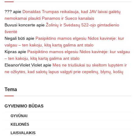
???
apie
Donaldas Trumpas reikalauja, kad JAV laivai galėtų
nemokamai plaukti Panamos ir Sueco kanalais
Buvusi koncerte
apie
Žolinių ir Svėdasų 522-ojo gimtadienio
šventė
Negali būti
apie
Pasipiktino mamos elgesiu Nidos kavinėje: kur
valgau – ten kakoju, kitą kartą galima ant stalo
Kipras
apie
Pasipiktino mamos elgesiu Nidos kavinėje: kur valgau
– ten kakoju, kitą kartą galima ant stalo
EleanorViolet Violet
apie
Mes ne triušiukai su skeltom lupytėm ir
ne ožkytės, kad salotų lapus valgyti prie cepelinų, blynų, košių
Tema
GYVENIMO BŪDAS
GYVŪNAI
KELIONĖS
LAISVALAIKIS