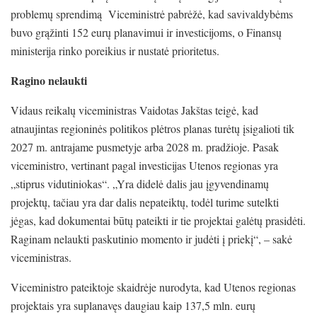
problemų sprendimą Viceministrė pabrėžė, kad savivaldybėms
buvo grąžinti 152 eurų planavimui ir investicijoms, o Finansų
ministerija rinko poreikius ir nustatė prioritetus.
Ragino nelaukti
Vidaus reikalų viceministras Vaidotas Jakštas teigė, kad
atnaujintas regioninės politikos plėtros planas turėtų įsigalioti tik
2027 m. antrajame pusmetyje arba 2028 m. pradžioje. Pasak
viceministro, vertinant pagal investicijas Utenos regionas yra
„stiprus vidutiniokas“. „Yra didelė dalis jau įgyvendinamų
projektų, tačiau yra dar dalis nepateiktų, todėl turime sutelkti
jėgas, kad dokumentai būtų pateikti ir tie projektai galėtų prasidėti.
Raginam nelaukti paskutinio momento ir judėti į priekį“, – sakė
viceministras.
Viceministro pateiktoje skaidrėje nurodyta, kad Utenos regionas
projektais yra suplanavęs daugiau kaip 137,5 mln. eurų