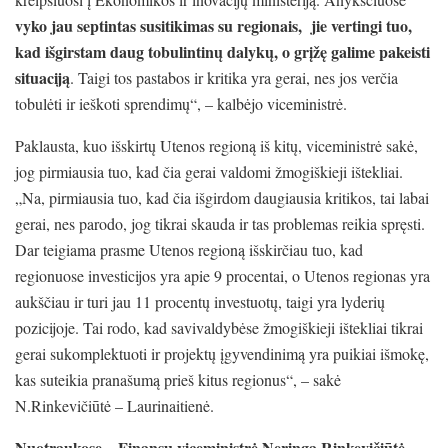
vyko jau septintas susitikimas su regionais, jie vertingi tuo,
kad išgirstam daug tobulintinų dalykų, o grįžę galime pakeisti
situaciją
. Taigi tos pastabos ir kritika yra gerai, nes jos verčia
tobulėti ir ieškoti sprendimų“, – kalbėjo viceministrė.
Paklausta, kuo išskirtų Utenos regioną iš kitų, viceministrė sakė,
jog pirmiausia tuo, kad čia gerai valdomi žmogiškieji ištekliai.
„Na, pirmiausia tuo, kad čia išgirdom daugiausia kritikos, tai labai
gerai, nes parodo, jog tikrai skauda ir tas problemas reikia spręsti.
Dar teigiama prasme Utenos regioną išskirčiau tuo, kad
regionuose investicijos yra apie 9 procentai, o Utenos regionas yra
aukščiau ir turi jau 11 procentų investuotų, taigi yra lyderių
pozicijoje. Tai rodo, kad savivaldybėse žmogiškieji ištekliai tikrai
gerai sukomplektuoti ir projektų įgyvendinimą yra puikiai išmokę,
kas suteikia pranašumą prieš kitus regionus“, – sakė
N.Rinkevičiūtė – Laurinaitienė.
Nuotraukose –
Finansų viceministrė Neringa Rinkevičiūtė –