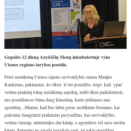
Gegužės 12 dieną Anykščių Menų inkubatoriuje vyko
Utenos regiono tarybos posėdis.
Prieš susitikimą Utenos rajono savivaldybės meras Marijus
Kaukėnas, paklaustas, ko tikisi iš šio posėdžio, teigė, kad ypač
vertina praktinį tokių susitikimų aspektą, todėl tikisi padiskutuoti,
nes posėdžiuose būna daug klausimų, kurie priklauso nuo
agentūrų. „Manau, kad bus labai geras susitikimo formatas, kai
galėsime išnagrinėti praktinius pavyzdžius, kai savivaldybės
vertina vienaip, ministerijos dar kitaip, o agentūros vėl savo ruožtu
kitaip. Sutarimo ne visada pavyksta rasti, tai tokie posėdžiai,