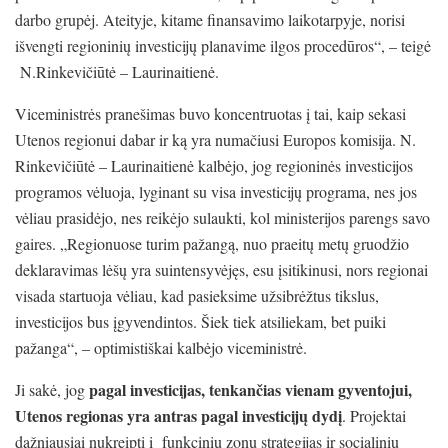
darbo grupėj. Ateityje, kitame finansavimo laikotarpyje, norisi
išvengti regioninių investicijų planavime ilgos procedūros“, – teigė
N.Rinkevičiūtė – Laurinaitienė.
Viceministrės pranešimas buvo koncentruotas į tai, kaip sekasi
Utenos regionui dabar ir ką yra numačiusi Europos komisija. N.
Rinkevičiūtė – Laurinaitienė kalbėjo, jog regioninės investicijos
programos vėluoja, lyginant su visa investicijų programa, nes jos
vėliau prasidėjo, nes reikėjo sulaukti, kol ministerijos parengs savo
gaires. „Regionuose turim pažangą, nuo praeitų metų gruodžio
deklaravimas lėšų yra suintensyvėjęs, esu įsitikinusi, nors regionai
visada startuoja vėliau, kad pasieksime užsibrėžtus tikslus,
investicijos bus įgyvendintos. Šiek tiek atsiliekam, bet puiki
pažanga“, – optimistiškai kalbėjo viceministrė.
pagal investicijas, tenkančias vienam gyventojui,
Ji sakė, jog
Utenos regionas yra antras pagal investicijų dydį
. Projektai
dažniausiai nukreipti į funkcinių zonų strategijas ir socialinių