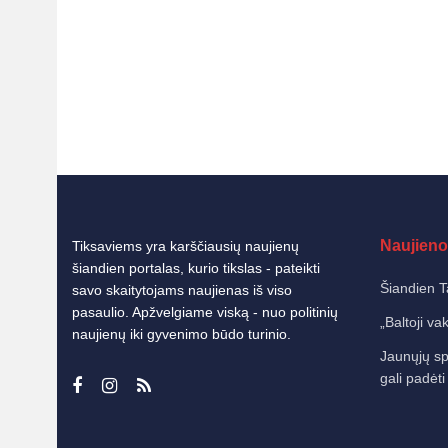
Naujieno
Tiksaviems yra karščiausių naujienų
šiandien portalas, kurio tikslas - pateikti
Šiandien T
savo skaitytojams naujienas iš viso
pasaulio. Apžvelgiame viską - nuo politinių
„Baltoji va
naujienų iki gyvenimo būdo turinio.
Jaunųjų sp
gali padėti