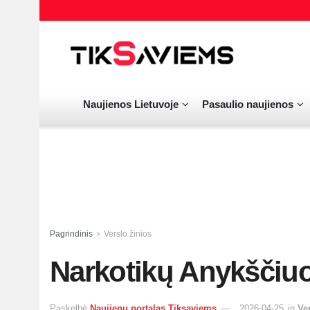
Naujienos Lietuvoje
Pasaulio naujienos
Pagrindinis
Verslo žinios
Narkotikų Anykščiu
Paskelbė
Naujienų portalas Tiksaviems
2026-04-25
in
Ve