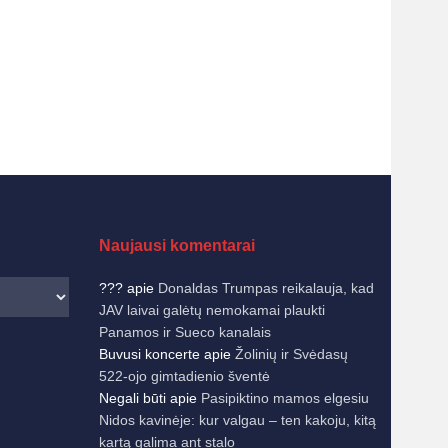
Naujausi komentarai
???
apie
Donaldas Trumpas reikalauja, kad
JAV laivai galėtų nemokamai plaukti
Panamos ir Sueco kanalais
Buvusi koncerte
apie
Žolinių ir Svėdasų
522-ojo gimtadienio šventė
Negali būti
apie
Pasipiktino mamos elgesiu
Nidos kavinėje: kur valgau – ten kakoju, kitą
kartą galima ant stalo