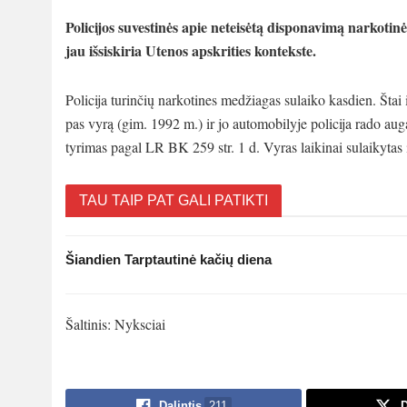
Policijos suvestinės apie neteisėtą disponavimą narkoti
jau išsiskiria Utenos apskrities kontekste.
Policija turinčių narkotines medžiagas sulaiko kasdien. Štai 
pas vyrą (gim. 1992 m.) ir jo automobilyje policija rado aug
tyrimas pagal LR BK 259 str. 1 d. Vyras laikinai sulaikytas 
TAU TAIP PAT GALI PATIKTI
Šiandien Tarptautinė kačių diena
Šaltinis: Nyksciai
Dalintis
211
D