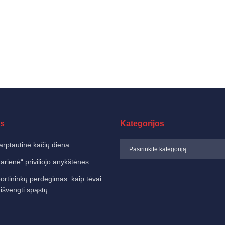
s
Kategorijos
arptautinė kačių diena
karienė“ priviliojo anykštėnes
ortininkų perdegimas: kaip tėvai
 išvengti spąstų