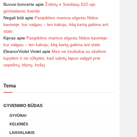
Buvusi koncerte
apie
Žolinių ir Svėdasų 522-ojo
gimtadienio šventė
Negali būti
apie
Pasipiktino mamos elgesiu Nidos
kavinėje: kur valgau – ten kakoju, kitą kartą galima ant
stalo
Kipras
apie
Pasipiktino mamos elgesiu Nidos kavinėje:
kur valgau – ten kakoju, kitą kartą galima ant stalo
EleanorViolet Violet
apie
Mes ne triušiukai su skeltom
lupytėm ir ne ožkytės, kad salotų lapus valgyti prie
cepelinų, blynų, košių
Tema
GYVENIMO BŪDAS
GYVŪNAI
KELIONĖS
LAISVALAIKIS