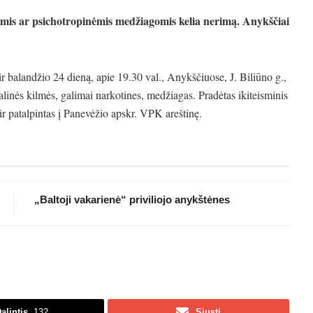
nėmis ar psichotropinėmis medžiagomis kelia nerimą. Anykščiai
ir balandžio 24 dieną, apie 19.30 val., Anykščiuose, J. Biliūno g.,
alinės kilmės, galimai narkotines, medžiagas. Pradėtas ikiteisminis
ir patalpintas į Panevėžio apskr. VPK areštinę.
„Baltoji vakarienė“ priviliojo anykštėnes
alintis
132
Siųsti