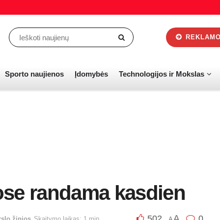
REKLAMOS
Sporto naujienos
Įdomybės
Technologijos ir Mokslas
ose randama kasdien
A
502
0
rslo žinios
Skaitymo laikas: 1 min.
A