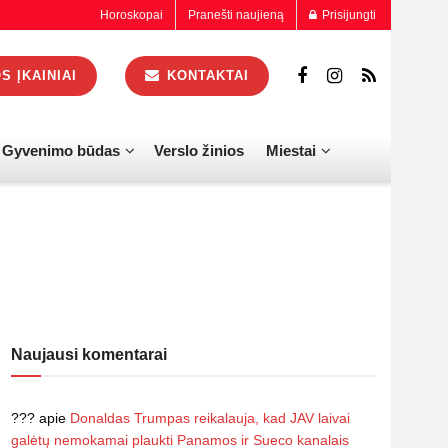
Horoskopai
Pranešti naujieną
Prisijungti
 ĮKAINIAI
KONTAKTAI
Gyvenimo būdas
Verslo žinios
Miestai
Naujausi komentarai
???
apie
Donaldas Trumpas reikalauja, kad JAV laivai
galėtų nemokamai plaukti Panamos ir Sueco kanalais