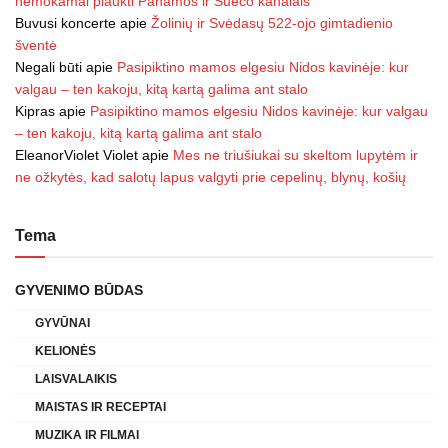
nemokamai plaukti Panamos ir Sueco kanalais
Buvusi koncerte
apie
Žolinių ir Svėdasų 522-ojo gimtadienio
šventė
Negali būti
apie
Pasipiktino mamos elgesiu Nidos kavinėje: kur
valgau – ten kakoju, kitą kartą galima ant stalo
Kipras
apie
Pasipiktino mamos elgesiu Nidos kavinėje: kur valgau
– ten kakoju, kitą kartą galima ant stalo
EleanorViolet Violet
apie
Mes ne triušiukai su skeltom lupytėm ir
ne ožkytės, kad salotų lapus valgyti prie cepelinų, blynų, košių
Tema
GYVENIMO BŪDAS
GYVŪNAI
KELIONĖS
LAISVALAIKIS
MAISTAS IR RECEPTAI
MUZIKA IR FILMAI