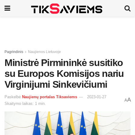
Pagrindinis
Naujienos Lietuvoje
Ministrė Pirmininkė susitiko
su Europos Komisijos nariu
Virginijumi Sinkevičiumi
Paskelbė
Naujienų portalas Tiksaviems
2023-01-27
A
A
Skaitymo laikas: 1 min.