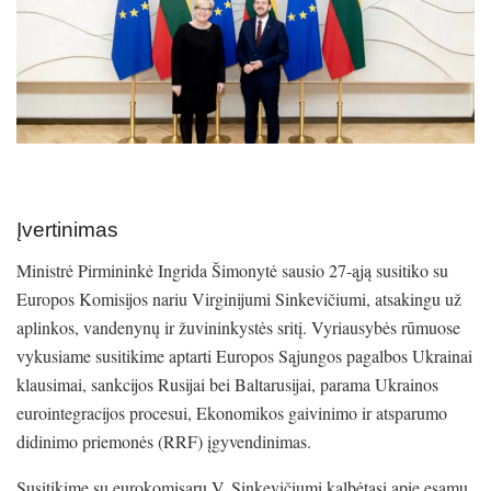
Įvertinimas
Ministrė Pirmininkė Ingrida Šimonytė sausio 27-ąją susitiko su
Europos Komisijos nariu Virginijumi Sinkevičiumi, atsakingu už
aplinkos, vandenynų ir žuvininkystės sritį. Vyriausybės rūmuose
vykusiame susitikime aptarti Europos Sąjungos pagalbos Ukrainai
klausimai, sankcijos Rusijai bei Baltarusijai, parama Ukrainos
eurointegracijos procesui, Ekonomikos gaivinimo ir atsparumo
didinimo priemonės (RRF) įgyvendinimas.
Susitikime su eurokomisaru V. Sinkevičiumi kalbėtasi apie esamų