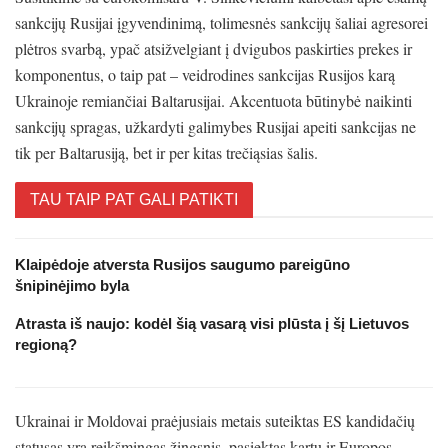
sankcijų Rusijai įgyvendinimą, tolimesnės sankcijų šaliai agresorei
plėtros svarbą, ypač atsižvelgiant į dvigubos paskirties prekes ir
komponentus, o taip pat – veidrodines sankcijas Rusijos karą
Ukrainoje remiančiai Baltarusijai. Akcentuota būtinybė naikinti
sankcijų spragas, užkardyti galimybes Rusijai apeiti sankcijas ne
tik per Baltarusiją, bet ir per kitas trečiąsias šalis.
TAU TAIP PAT GALI PATIKTI
Klaipėdoje atversta Rusijos saugumo pareigūno
šnipinėjimo byla
Atrasta iš naujo: kodėl šią vasarą visi plūsta į šį Lietuvos
regioną?
Ukrainai ir Moldovai praėjusiais metais suteiktas ES kandidačių
statusas yra reikšmingas žingsnis, pasiektas kartu ir Europos