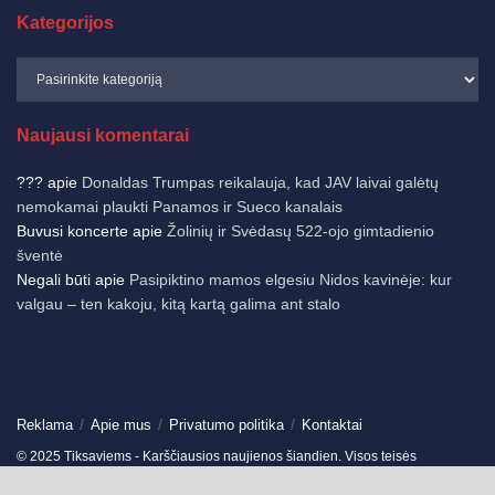
Kategorijos
Naujausi komentarai
???
apie
Donaldas Trumpas reikalauja, kad JAV laivai galėtų
nemokamai plaukti Panamos ir Sueco kanalais
Buvusi koncerte
apie
Žolinių ir Svėdasų 522-ojo gimtadienio
šventė
Negali būti
apie
Pasipiktino mamos elgesiu Nidos kavinėje: kur
valgau – ten kakoju, kitą kartą galima ant stalo
Reklama
Apie mus
Privatumo politika
Kontaktai
© 2025 Tiksaviems - Karščiausios naujienos šiandien. Visos teisės
saugomos.
Ukmergės žinios
-
Jonavos žinios
-
German News
-
Spain News
-