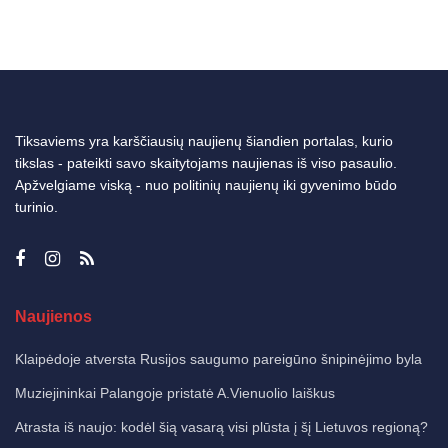
Tiksaviems yra karščiausių naujienų šiandien portalas, kurio
tikslas - pateikti savo skaitytojams naujienas iš viso pasaulio.
Apžvelgiame viską - nuo politinių naujienų iki gyvenimo būdo
turinio.
Naujienos
Klaipėdoje atversta Rusijos saugumo pareigūno šnipinėjimo byla
Muziejininkai Palangoje pristatė A.Vienuolio laiškus
Atrasta iš naujo: kodėl šią vasarą visi plūsta į šį Lietuvos regioną?