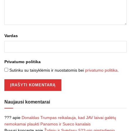
Vardas
Privatumo politika
Sutinku su taisyklėmis ir nuostatomis bei
privatumo politika
.
Naujausi komentarai
???
apie
Donaldas Trumpas reikalauja, kad JAV laivai galėtų
nemokamai plaukti Panamos ir Sueco kanalais
Buvusi koncerte
apie
Žolinių ir Svėdasų 522-ojo gimtadienio