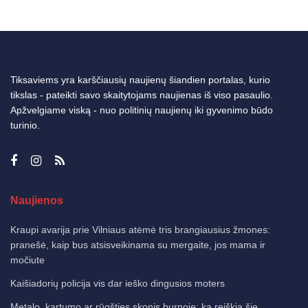
Tiksaviems yra karščiausių naujienų šiandien portalas, kurio
tikslas - pateikti savo skaitytojams naujienas iš viso pasaulio.
Apžvelgiame viską - nuo politinių naujienų iki gyvenimo būdo
turinio.
Naujienos
Kraupi avarija prie Vilniaus atėmė tris brangiausius žmones:
pranešė, kaip bus atsisveikinama su mergaite, jos mama ir
močiute
Kaišiadorių policija vis dar ieško dingusios moters
Metalo, kartumo ar rūgšties skonis burnoje: ką reiškia šie