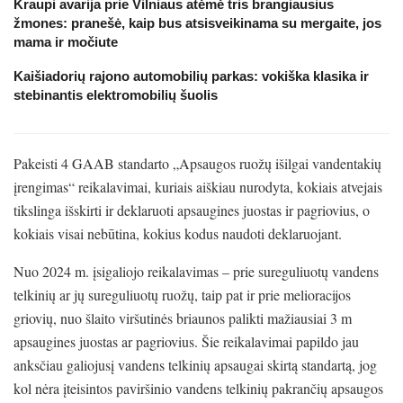
Kraupi avarija prie Vilniaus atėmė tris brangiausius
žmones: pranešė, kaip bus atsisveikinama su mergaite, jos
mama ir močiute
Kaišiadorių rajono automobilių parkas: vokiška klasika ir
stebinantis elektromobilių šuolis
Pakeisti 4 GAAB standarto „Apsaugos ruožų išilgai vandentakių
įrengimas“ reikalavimai, kuriais aiškiau nurodyta, kokiais atvejais
tikslinga išskirti ir deklaruoti apsaugines juostas ir pagriovius, o
kokiais visai nebūtina, kokius kodus naudoti deklaruojant.
Nuo 2024 m. įsigaliojo reikalavimas – prie sureguliuotų vandens
telkinių ar jų sureguliuotų ruožų, taip pat ir prie melioracijos
griovių, nuo šlaito viršutinės briaunos palikti mažiausiai 3 m
apsaugines juostas ar pagriovius. Šie reikalavimai papildo jau
anksčiau galiojusį vandens telkinių apsaugai skirtą standartą, jog
kol nėra įteisintos paviršinio vandens telkinių pakrančių apsaugos