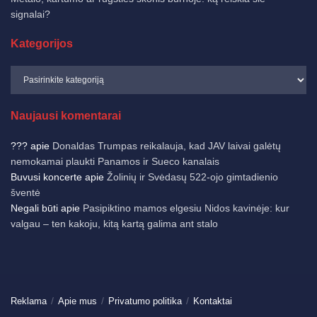
signalai?
Kategorijos
Naujausi komentarai
???
apie
Donaldas Trumpas reikalauja, kad JAV laivai galėtų
nemokamai plaukti Panamos ir Sueco kanalais
Buvusi koncerte
apie
Žolinių ir Svėdasų 522-ojo gimtadienio
šventė
Negali būti
apie
Pasipiktino mamos elgesiu Nidos kavinėje: kur
valgau – ten kakoju, kitą kartą galima ant stalo
Reklama
Apie mus
Privatumo politika
Kontaktai