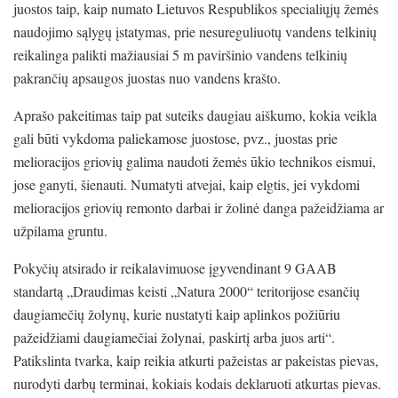
juostos taip, kaip numato Lietuvos Respublikos specialiųjų žemės
naudojimo sąlygų įstatymas, prie nesureguliuotų vandens telkinių
reikalinga palikti mažiausiai 5 m paviršinio vandens telkinių
pakrančių apsaugos juostas nuo vandens krašto.
Aprašo pakeitimas taip pat suteiks daugiau aiškumo, kokia veikla
gali būti vykdoma paliekamose juostose, pvz., juostas prie
melioracijos griovių galima naudoti žemės ūkio technikos eismui,
jose ganyti, šienauti. Numatyti atvejai, kaip elgtis, jei vykdomi
melioracijos griovių remonto darbai ir žolinė danga pažeidžiama ar
užpilama gruntu.
Pokyčių atsirado ir reikalavimuose įgyvendinant 9 GAAB
standartą „Draudimas keisti „Natura 2000“ teritorijose esančių
daugiamečių žolynų, kurie nustatyti kaip aplinkos požiūriu
pažeidžiami daugiamečiai žolynai, paskirtį arba juos arti“.
Patikslinta tvarka, kaip reikia atkurti pažeistas ar pakeistas pievas,
nurodyti darbų terminai, kokiais kodais deklaruoti atkurtas pievas.