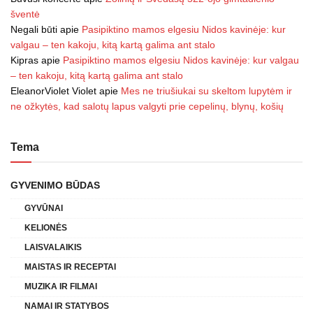
šventė
Negali būti
apie
Pasipiktino mamos elgesiu Nidos kavinėje: kur
valgau – ten kakoju, kitą kartą galima ant stalo
Kipras
apie
Pasipiktino mamos elgesiu Nidos kavinėje: kur valgau
– ten kakoju, kitą kartą galima ant stalo
EleanorViolet Violet
apie
Mes ne triušiukai su skeltom lupytėm ir
ne ožkytės, kad salotų lapus valgyti prie cepelinų, blynų, košių
Tema
GYVENIMO BŪDAS
GYVŪNAI
KELIONĖS
LAISVALAIKIS
MAISTAS IR RECEPTAI
MUZIKA IR FILMAI
NAMAI IR STATYBOS