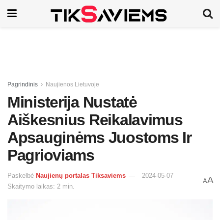
Pagrindinis
Naujienos Lietuvoje
Ministerija Nustatė
Aiškesnius Reikalavimus
Apsauginėms Juostoms Ir
Pagrioviams
Paskelbė
Naujienų portalas Tiksaviems
2024-05-07
A
A
Skaitymo laikas: 2 min.