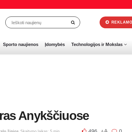
REKLAMOS
Sporto naujienos
Įdomybės
Technologijos ir Mokslas
ras Anykščiuose
A
496
0
rslo žinios
Skaitymo laikas: 5 min.
A