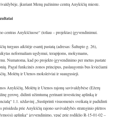
vivaldybėje, įkuriant Menų pažinimo centrą Anykščių mieste.
zultatai
o centras Anykščiuose“ (toliau – projektas) įgyvendinimui.
 turgaus aikštėje esantį pastatą (adresas: Šaltupio g. 26),
ritaikytas neformaliam ugdymui, terapijoms, mokymams,
enu. Numatoma, kad po projekto įgyvendinimo per metus pastate
nių. Pagal funkcinės zonos principus, paslaugomis bus kviečiami
ščių, Molėtų ir Utenos moksleiviai ir suaugusieji.
onos Anykščių, Molėtų ir Utenos rajonų savivaldybėse (Ežerų
ialinę gerovę, didinti užimtumą gerinant investicinę aplinką ir
cialą“ 1.1. uždavinį „Sustiprinti visuomenės sveikatą ir padidinti
as prisideda prie Anykščių rajono savivaldybės strateginio plėtros
gdymo(si) aplinką“ įgyvendinimo, ypač prie rodiklio R-15-01-02 –