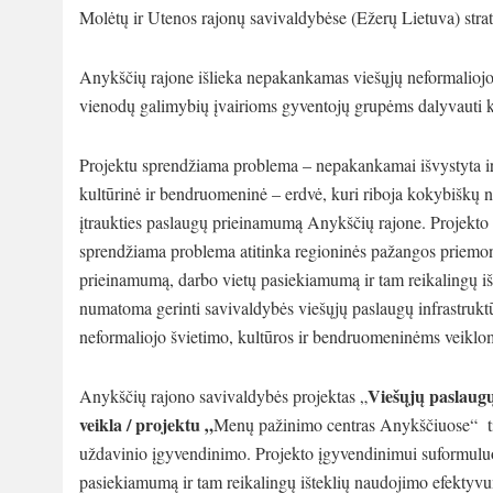
Molėtų ir Utenos rajonų savivaldybėse (Ežerų Lietuva) strat
Anykščių rajone išlieka nepakankamas viešųjų neformaliojo
vienodų galimybių įvairioms gyventojų grupėms dalyvauti k
Projektu sprendžiama problema – nepakankamai išvystyta ir 
kultūrinė ir bendruomeninė – erdvė, kuri riboja kokybiškų ne
įtraukties paslaugų prieinamumą Anykščių rajone. Projekto
sprendžiama problema atitinka regioninės pažangos priemo
prieinamumą, darbo vietų pasiekiamumą ir tam reikalingų iš
numatoma gerinti savivaldybės viešųjų paslaugų infrastrukt
neformaliojo švietimo, kultūros ir bendruomeninėms veiklo
Viešųjų paslaugų
Anykščių rajono savivaldybės projektas „
veikla / projektu „
Menų pažinimo centras Anykščiuose“
t
uždavinio įgyvendinimo. Projekto įgyvendinimui suformuluot
pasiekiamumą ir tam reikalingų išteklių naudojimo efektyvu