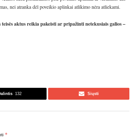
imas, nei atranka dėl poveikio aplinkai atlikimo nėra atliekami.
teisės aktus reikia pakeisti ar pripažinti netekusiais galios –
alintis
132
Siųsti
*
ėti