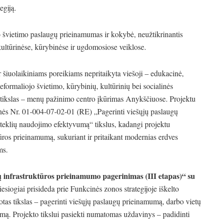
egiją.
 švietimo paslaugų prieinamumas ir kokybė, neužtikrinantis
ultūrinėse, kūrybinėse ir ugdomosiose veiklose.
šiuolaikiniams poreikiams nepritaikyta viešoji – edukacinė,
formaliojo švietimo, kūrybinių, kultūrinių bei socialinės
 tikslas – menų pažinimo centro įkūrimas Anykščiuose. Projektu
nės Nr. 01-004-07-02-01 (RE) „Pagerinti viešųjų paslaugų
teklių naudojimo efektyvumą“ tikslus, kadangi projektu
ūros prieinamumą, sukuriant ir pritaikant modernias erdves
ms.
 infrastruktūros prieinamumo pagerinimas (III etapas)“ su
iesiogiai prisideda prie Funkcinės zonos strategijoje iškelto
as tikslas – pagerinti viešųjų paslaugų prieinamumą, darbo vietų
mą. Projekto tikslui pasiekti numatomas uždavinys – padidinti