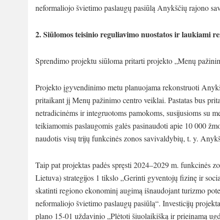
neformaliojo švietimo paslaugų pasiūlą Anykščių rajono sa
2.
Siūlomos teisinio reguliavimo nuostatos ir laukiami re
Sprendimo projektu siūloma pritarti projekto „Menų pažinim
Projekto įgyvendinimo metu planuojama rekonstruoti Anykščių
pritaikant jį Menų pažinimo centro veiklai. Pastatas bus p
netradicinėms ir integruotoms pamokoms, susijusioms su m
teikiamomis paslaugomis galės pasinaudoti apie 10 000 žmo
naudotis visų trijų funkcinės zonos savivaldybių, t. y. Anyk
Taip pat projektas padės spręsti 2024–2029 m. funkcinės z
Lietuva) strategijos 1 tikslo „Gerinti gyventojų fizinę ir soc
skatinti regiono ekonominį augimą išnaudojant turizmo poten
neformaliojo švietimo paslaugų pasiūlą“. Investicijų projekt
plano 15-01 uždavinio „Plėtoti šiuolaikišką ir prieinamą u