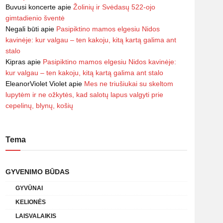
Buvusi koncerte
apie
Žolinių ir Svėdasų 522-ojo
gimtadienio šventė
Negali būti
apie
Pasipiktino mamos elgesiu Nidos
kavinėje: kur valgau – ten kakoju, kitą kartą galima ant
stalo
Kipras
apie
Pasipiktino mamos elgesiu Nidos kavinėje:
kur valgau – ten kakoju, kitą kartą galima ant stalo
EleanorViolet Violet
apie
Mes ne triušiukai su skeltom
lupytėm ir ne ožkytės, kad salotų lapus valgyti prie
cepelinų, blynų, košių
Tema
GYVENIMO BŪDAS
GYVŪNAI
KELIONĖS
LAISVALAIKIS