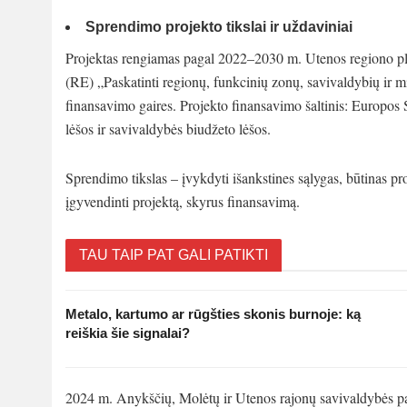
Sprendimo projekto tikslai ir uždaviniai
Projektas rengiamas pagal 2022–2030 m. Utenos regiono pl
(RE) „Paskatinti regionų, funkcinių zonų, savivaldybių ir m
finansavimo gaires. Projekto finansavimo šaltinis: Europos 
lėšos ir savivaldybės biudžeto lėšos.
Sprendimo tikslas – įvykdyti išankstines sąlygas, būtinas p
įgyvendinti projektą, skyrus finansavimą.
TAU TAIP PAT GALI PATIKTI
Metalo, kartumo ar rūgšties skonis burnoje: ką
reiškia šie signalai?
2024 m. Anykščių, Molėtų ir Utenos rajonų savivaldybės p