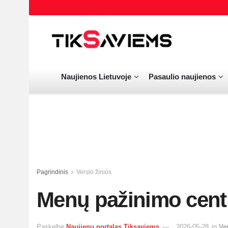
Naujienos Lietuvoje
Pasaulio naujienos
Pagrindinis
Verslo žinios
Menų pažinimo cent
Paskelbė
Naujienų portalas Tiksaviems
2026-05-28
in
Ve