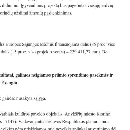
s didinimo. Įgyvendinus projektą bus pagerintas viešųjų erdvių
orinčių užsiimti žmonių pasitenkinimas.
ra Europos Sąjungos lėšomis finansuojama dalis (85 proc. viso
dalis (15 proc. viso projekto vertės) – 229 411,77 eurų. Be
zultatai, galimos neigiamos priimto sprendimo pasekmės ir
 išvengta
 gairėse nusakyta sąlyga.
svarbiais kultūros paveldo objektais: Anykščių miesto istorinė
as 17147). Vadovaujantis Lietuvos Respublikos planuojamos
 veiklos nėra priskiriamos prie poveikio aplinkai ar vertinimo dėl