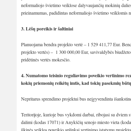
neformaliojo švietimo veiklose dalyvaujančių mokinių dalie
prieinamumas, padidintas neformaliojo švietimo veiklomis n
3. Lėšų poreikis ir šaltiniai
Planuojama bendra projekto vertė – 1 529 411,77 Eur. Bend
projekto vertės) – 1 300 000,00 Eur, savivaldybės biudžeto 
pridėtinės vertės mokesčio.
4. Numatomo teisinio reguliavimo poveikio vertinimo re
kokių priemonių reikėtų imtis, kad tokių pasekmių būtų
Nepritarus sprendimo projektui bus neįgyvendinta išankstinė
Teritorijoje, kurioje bus vykdomi darbai, ribojasi su dviem 
dalimi (kodas 17071) ir Anykščių senojo miesto vieta (kod
ūkinės veiklos poveikio aplinkai vertinimo įstatymu projekto