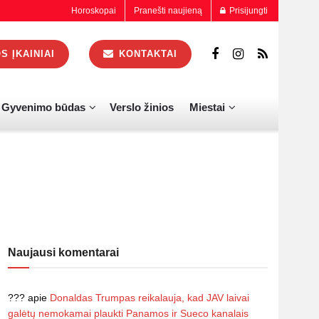
Horoskopai
Pranešti naujieną
Prisijungti
 ĮKAINIAI
KONTAKTAI
Gyvenimo būdas
Verslo žinios
Miestai
Naujausi komentarai
???
apie
Donaldas Trumpas reikalauja, kad JAV laivai
galėtų nemokamai plaukti Panamos ir Sueco kanalais