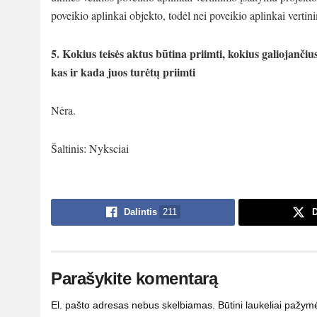
poveikio aplinkai objekto, todėl nei poveikio aplinkai vertin
5. Kokius teisės aktus būtina priimti, kokius galiojančius 
kas ir kada juos turėtų priimti
Nėra.
Šaltinis: Nyksciai
Dalintis
211
D
Parašykite komentarą
El. pašto adresas nebus skelbiamas.
Būtini laukeliai pažym