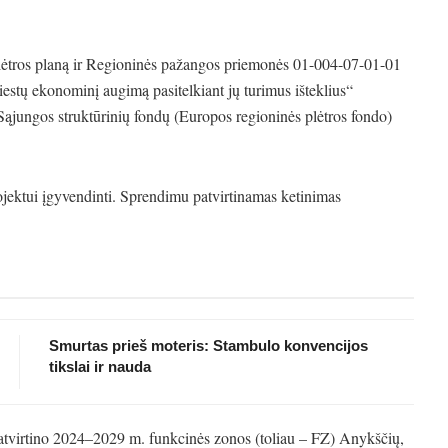
ėtros planą ir Regioninės pažangos priemonės 01-004-07-01-01
iestų ekonominį augimą pasitelkiant jų turimus išteklius“
Sąjungos struktūrinių fondų (Europos regioninės plėtros fondo)
rojektui įgyvendinti. Sprendimu patvirtinamas ketinimas
Smurtas prieš moteris: Stambulo konvencijos
tikslai ir nauda
atvirtino 2024–2029 m. funkcinės zonos (toliau – FZ) Anykščių,