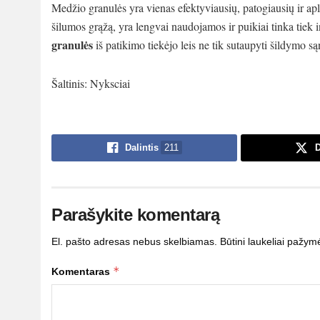
Medžio granulės yra vienas efektyviausių, patogiausių ir ap
šilumos grąžą, yra lengvai naudojamos ir puikiai tinka tie
granulės
iš patikimo tiekėjo leis ne tik sutaupyti šildymo s
Šaltinis: Nyksciai
Dalintis
211
D
Parašykite komentarą
El. pašto adresas nebus skelbiamas.
Būtini laukeliai pažym
*
Komentaras