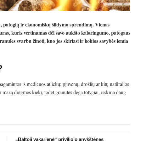
kų, patogių ir ekonomiškų šildymo sprendimų. Vienas
uras, kuris vertinamas dėl savo aukšto kaloringumo, patogaus
nules svarbu žinoti, kuo jos skiriasi ir kokios savybės lemia
?
agamintos iš medienos atliekų: pjuvenų, drožlių ar kitų natūralios
r mažą drėgmės kiekį, todėl granulės dega tolygiai, išskiria daug
„Baltoji vakarienė“ priviliojo anykštėnes