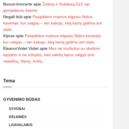
Buvusi koncerte
apie
Žolinių ir Svėdasų 522-ojo
gimtadienio šventė
Negali būti
apie
Pasipiktino mamos elgesiu Nidos
kavinėje: kur valgau – ten kakoju, kitą kartą galima ant
stalo
Kipras
apie
Pasipiktino mamos elgesiu Nidos kavinėje:
kur valgau – ten kakoju, kitą kartą galima ant stalo
EleanorViolet Violet
apie
Mes ne triušiukai su skeltom
lupytėm ir ne ožkytės, kad salotų lapus valgyti prie
cepelinų, blynų, košių
Tema
GYVENIMO BŪDAS
GYVŪNAI
KELIONĖS
LAISVALAIKIS