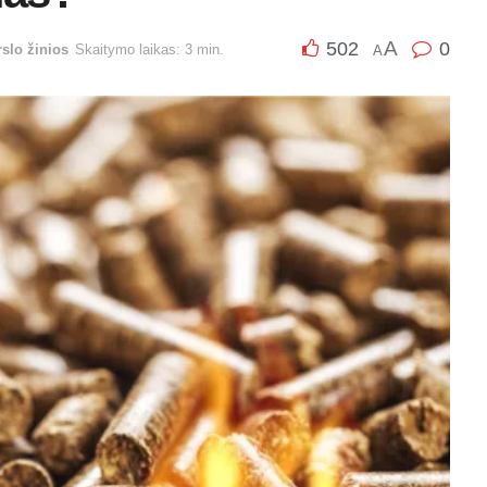
A
502
0
rslo žinios
Skaitymo laikas: 3 min.
A