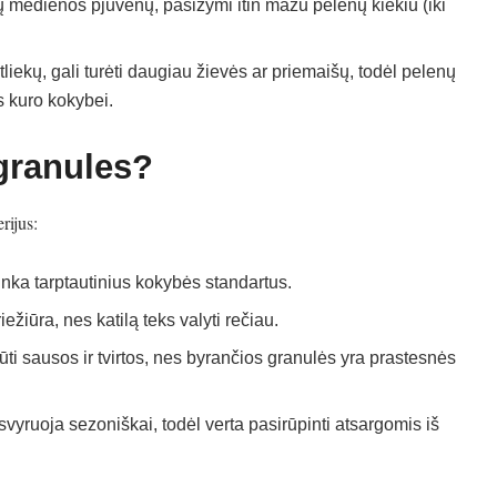
 medienos pjuvenų, pasižymi itin mažu pelenų kiekiu (iki
iekų, gali turėti daugiau žievės ar priemaišų, todėl pelenų
s kuro kokybei.
 granules?
rijus:
tinka tarptautinius kokybės standartus.
žiūra, nes katilą teks valyti rečiau.
ti sausos ir tvirtos, nes byrančios granulės yra prastesnės
svyruoja sezoniškai, todėl verta pasirūpinti atsargomis iš