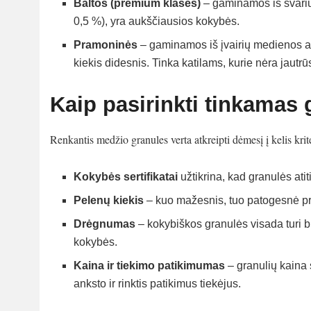
Baltos (premium klasės)
– gaminamos iš švarių
0,5 %), yra aukščiausios kokybės.
Pramoninės
– gaminamos iš įvairių medienos atl
kiekis didesnis. Tinka katilams, kurie nėra jautrū
Kaip pasirinkti tinkamas
Renkantis medžio granules verta atkreipti dėmesį į kelis krite
Kokybės sertifikatai
užtikrina, kad granulės ati
Pelenų kiekis
– kuo mažesnis, tuo patogesnė prie
Drėgnumas
– kokybiškos granulės visada turi bū
kokybės.
Kaina ir tiekimo patikimumas
– granulių kaina 
anksto ir rinktis patikimus tiekėjus.