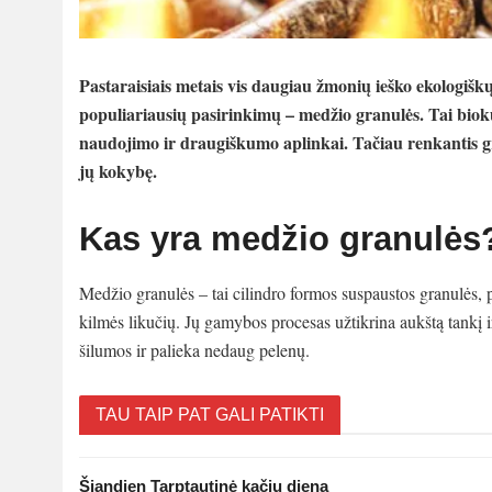
Pastaraisiais metais vis daugiau žmonių ieško ekologiš
populiariausių pasirinkimų – medžio granulės. Tai biok
naudojimo ir draugiškumo aplinkai. Tačiau renkantis gra
jų kokybę.
Kas yra medžio granulės
Medžio granulės – tai cilindro formos suspaustos granulės, p
kilmės likučių. Jų gamybos procesas užtikrina aukštą tankį i
šilumos ir palieka nedaug pelenų.
TAU TAIP PAT GALI PATIKTI
Šiandien Tarptautinė kačių diena