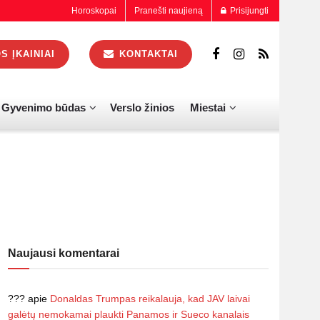
Horoskopai
Pranešti naujieną
Prisijungti
 ĮKAINIAI
KONTAKTAI
Gyvenimo būdas
Verslo žinios
Miestai
Naujausi komentarai
???
apie
Donaldas Trumpas reikalauja, kad JAV laivai
galėtų nemokamai plaukti Panamos ir Sueco kanalais