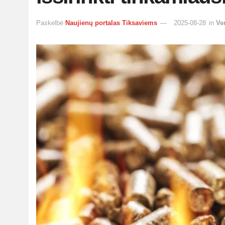
Paskelbė
Naujienų portalas Tiksaviems
2025-08-28
in
Ve