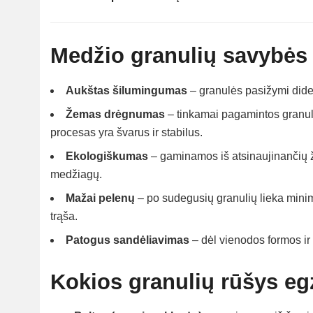
Medžio granulių savybės
Aukštas šilumingumas
– granulės pasižymi dideli
Žemas drėgnumas
– tinkamai pagamintos granul
procesas yra švarus ir stabilus.
Ekologiškumas
– gaminamos iš atsinaujinančių ž
medžiagų.
Mažai pelenų
– po sudegusių granulių lieka minim
trąša.
Patogus sandėliavimas
– dėl vienodos formos ir 
Kokios granulių rūšys eg