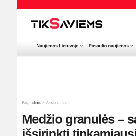
Naujienos Lietuvoje
Pasaulio naujienos
Pagrindinis
Verslo žinios
Medžio granulės – sa
išsirinkti tinkamiaus