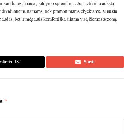
linkai draugiškiausių šildymo sprendimų. Jos užtikrina aukštą
Medžio
k individualiems namams, tiek pramoniniams objektams.
ąnaudas, bet ir mėgautis komfortiška šiluma visą žiemos sezoną.
alintis
132
Siųsti
*
ėti