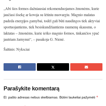
„Abi šios formos dažniausiai rekomenduojamos žmonėms, kurie
jaučiasi išsekę ar kovoja su lėtiniu nuovargiu. Magnio malatas
padeda energijos gamybai, todėl gali būti naudingos tiek aktyviai
sportuojantiems, tiek besiskundžiantiems raumenų skausmu, o
laktatas – žmonėms, kurie ieško magnio formos, tinkančios ypač
jautriam žarnynui“, – pasakoja G. Nienė.
Šaltinis: Nyksciai
Parašykite komentarą
*
El. pašto adresas nebus skelbiamas.
Būtini laukeliai pažymėti