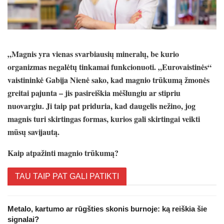
„Magnis yra vienas svarbiausių mineralų, be kurio
organizmas negalėtų tinkamai funkcionuoti. „Eurovaistinės“
vaistininkė Gabija Nienė sako, kad magnio trūkumą žmonės
greitai pajunta – jis pasireiškia mėšlungiu ar stipriu
nuovargiu. Ji taip pat priduria, kad daugelis nežino, jog
magnis turi skirtingas formas, kurios gali skirtingai veikti
mūsų savijautą.
Kaip atpažinti magnio trūkumą?
TAU TAIP PAT GALI PATIKTI
Metalo, kartumo ar rūgšties skonis burnoje: ką reiškia šie
signalai?