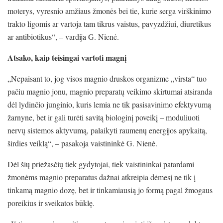
moterys, vyresnio amžiaus žmonės bei tie, kurie serga virškinimo
trakto ligomis ar vartoja tam tikrus vaistus, pavyzdžiui, diuretikus
ar antibiotikus“, – vardija G. Nienė.
Atsako, kaip teisingai vartoti magnį
„Nepaisant to, jog visos magnio druskos organizme „virsta“ tuo
pačiu magnio jonu, magnio preparatų veikimo skirtumai atsiranda
dėl lydinčio junginio, kuris lemia ne tik pasisavinimo efektyvumą
žarnyne, bet ir gali turėti savitą biologinį poveikį – moduliuoti
nervų sistemos aktyvumą, palaikyti raumenų energijos apykaitą,
širdies veiklą“, – pasakoja vaistininkė G. Nienė.
Dėl šių priežasčių tiek gydytojai, tiek vaistininkai patardami
žmonėms magnio preparatus dažnai atkreipia dėmesį ne tik į
tinkamą magnio dozę, bet ir tinkamiausią jo formą pagal žmogaus
poreikius ir sveikatos būklę.