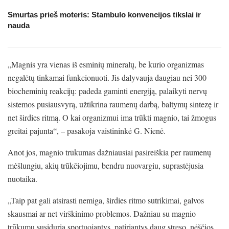
Smurtas prieš moteris: Stambulo konvencijos tikslai ir
nauda
„Magnis yra vienas iš esminių mineralų, be kurio organizmas
negalėtų tinkamai funkcionuoti. Jis dalyvauja daugiau nei 300
biocheminių reakcijų: padeda gaminti energiją, palaikyti nervų
sistemos pusiausvyrą, užtikrina raumenų darbą, baltymų sintezę ir
net širdies ritmą. O kai organizmui ima trūkti magnio, tai žmogus
greitai pajunta“, – pasakoja vaistininkė G. Nienė.
Anot jos, magnio trūkumas dažniausiai pasireiškia per raumenų
mėšlungiu, akių trūkčiojimu, bendru nuovargiu, suprastėjusia
nuotaika.
„Taip pat gali atsirasti nemiga, širdies ritmo sutrikimai, galvos
skausmai ar net virškinimo problemos. Dažniau su magnio
trūkumu susiduria sportuojantys, patiriantys daug streso, nėščios