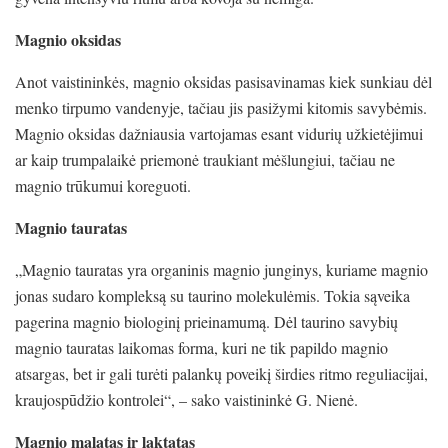
Magnio oksidas
Anot vaistininkės, magnio oksidas pasisavinamas kiek sunkiau dėl
menko tirpumo vandenyje, tačiau jis pasižymi kitomis savybėmis.
Magnio oksidas dažniausia vartojamas esant vidurių užkietėjimui
ar kaip trumpalaikė priemonė traukiant mėšlungiui, tačiau ne
magnio trūkumui koreguoti.
Magnio tauratas
„Magnio tauratas yra organinis magnio junginys, kuriame magnio
jonas sudaro kompleksą su taurino molekulėmis. Tokia sąveika
pagerina magnio biologinį prieinamumą. Dėl taurino savybių
magnio tauratas laikomas forma, kuri ne tik papildo magnio
atsargas, bet ir gali turėti palankų poveikį širdies ritmo reguliacijai,
kraujospūdžio kontrolei“, – sako vaistininkė G. Nienė.
Magnio malatas ir laktatas