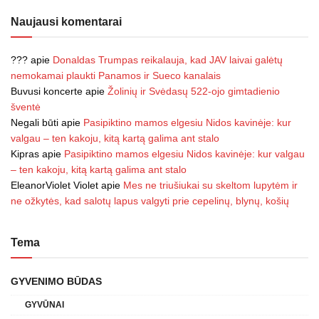
Naujausi komentarai
???
apie
Donaldas Trumpas reikalauja, kad JAV laivai galėtų
nemokamai plaukti Panamos ir Sueco kanalais
Buvusi koncerte
apie
Žolinių ir Svėdasų 522-ojo gimtadienio
šventė
Negali būti
apie
Pasipiktino mamos elgesiu Nidos kavinėje: kur
valgau – ten kakoju, kitą kartą galima ant stalo
Kipras
apie
Pasipiktino mamos elgesiu Nidos kavinėje: kur valgau
– ten kakoju, kitą kartą galima ant stalo
EleanorViolet Violet
apie
Mes ne triušiukai su skeltom lupytėm ir
ne ožkytės, kad salotų lapus valgyti prie cepelinų, blynų, košių
Tema
GYVENIMO BŪDAS
GYVŪNAI