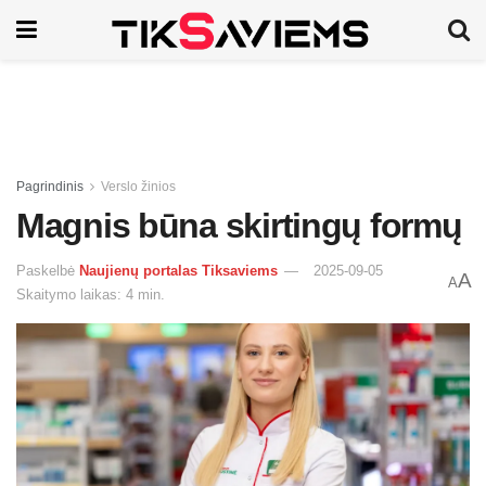
Pagrindinis
Verslo žinios
Magnis būna skirtingų formų
Paskelbė
Naujienų portalas Tiksaviems
2025-09-05
A
A
Skaitymo laikas: 4 min.