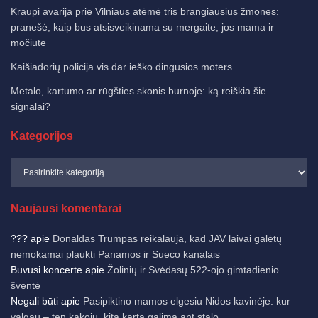
Kraupi avarija prie Vilniaus atėmė tris brangiausius žmones:
pranešė, kaip bus atsisveikinama su mergaite, jos mama ir
močiute
Kaišiadorių policija vis dar ieško dingusios moters
Metalo, kartumo ar rūgšties skonis burnoje: ką reiškia šie
signalai?
Kategorijos
Naujausi komentarai
???
apie
Donaldas Trumpas reikalauja, kad JAV laivai galėtų
nemokamai plaukti Panamos ir Sueco kanalais
Buvusi koncerte
apie
Žolinių ir Svėdasų 522-ojo gimtadienio
šventė
Negali būti
apie
Pasipiktino mamos elgesiu Nidos kavinėje: kur
valgau – ten kakoju, kitą kartą galima ant stalo