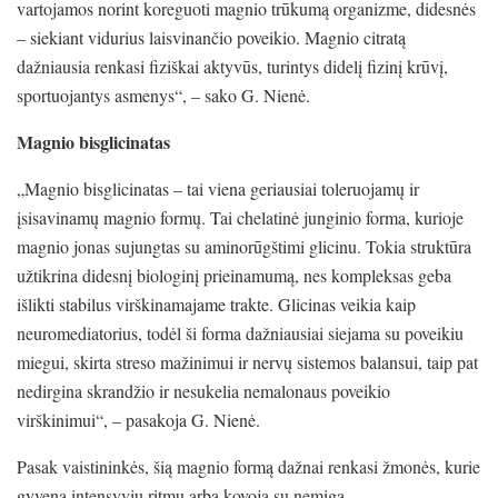
vartojamos norint koreguoti magnio trūkumą organizme, didesnės
– siekiant vidurius laisvinančio poveikio. Magnio citratą
dažniausia renkasi fiziškai aktyvūs, turintys didelį fizinį krūvį,
sportuojantys asmenys“, – sako G. Nienė.
Magnio bisglicinatas
„Magnio bisglicinatas – tai viena geriausiai toleruojamų ir
įsisavinamų magnio formų. Tai chelatinė junginio forma, kurioje
magnio jonas sujungtas su aminorūgštimi glicinu. Tokia struktūra
užtikrina didesnį biologinį prieinamumą, nes kompleksas geba
išlikti stabilus virškinamajame trakte. Glicinas veikia kaip
neuromediatorius, todėl ši forma dažniausiai siejama su poveikiu
miegui, skirta streso mažinimui ir nervų sistemos balansui, taip pat
nedirgina skrandžio ir nesukelia nemalonaus poveikio
virškinimui“, – pasakoja G. Nienė.
Pasak vaistininkės, šią magnio formą dažnai renkasi žmonės, kurie
gyvena intensyviu ritmu arba kovoja su nemiga.