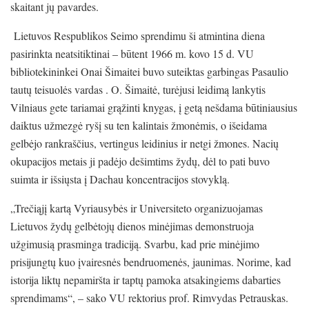
skaitant jų pavardes.
Lietuvos Respublikos Seimo sprendimu ši atmintina diena
pasirinkta neatsitiktinai – būtent 1966 m. kovo 15 d. VU
bibliotekininkei Onai Šimaitei buvo suteiktas garbingas Pasaulio
tautų teisuolės vardas . O. Šimaitė, turėjusi leidimą lankytis
Vilniaus gete tariamai grąžinti knygas, į getą nešdama būtiniausius
daiktus užmezgė ryšį su ten kalintais žmonėmis, o išeidama
gelbėjo rankraščius, vertingus leidinius ir netgi žmones. Nacių
okupacijos metais ji padėjo dešimtims žydų, dėl to pati buvo
suimta ir išsiųsta į Dachau koncentracijos stovyklą.
„Trečiąjį kartą Vyriausybės ir Universiteto organizuojamas
Lietuvos žydų gelbėtojų dienos minėjimas demonstruoja
užgimusią prasminga tradiciją. Svarbu, kad prie minėjimo
prisijungtų kuo įvairesnės bendruomenės, jaunimas. Norime, kad
istorija liktų nepamiršta ir taptų pamoka atsakingiems dabarties
sprendimams“, – sako VU rektorius prof. Rimvydas Petrauskas.