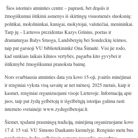
Šios istorinės atminties centre – paprasti, bet drąsūs ir
žmogiškumui ištikimi asmenys iš skirtingų visuomenės sluoksnių:
politikai, mokslininkai, kunigai, mokytojai, valstiečiai, menininkai.
Tarp jų – Lietuvos prezidentas Kazys Grinius, poetas ir
dramaturgas Balys Sruoga, Landsbergių bei Sondeckių šeimos,
taip pat garsioji VU bibliotekininkė Ona Šimaitė. Visi jie rodo,
kad sunkiais laikais kilnios vertybės, pagarba kito gyvybei ir
ištikimybė žmogiškumui pranoksta baimę.
Nors svarbiausia atminties data yra kovo 15-oji, įvairūs minėjimai
ir renginiai vyksta visą savaitę ar net mėnesį. 2025 metais, kaip ir
kasmet, renginiai organizuojami visoje Lietuvoje. Informaciją apie
juos, taip pat žydų gelbėtojų ir išgelbėtųjų istorijas galima rasti
interneto svetainėje www.zydugelbetojai.lt.
Šiemet, tęsdami prasmingą tradiciją, minėjimą organizuojame kovo
17 d. 15 val. VU Simono Daukanto kiemelyje. Renginio metu bus
perskaitytos žydus gelbėjusių asmenų pavardės, pagerbtos