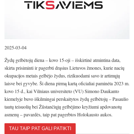
2025-03-04
Žydų gelbėtojų diena – kovo 15-oji – išskirtinė atmintina data,
skirta prisiminti ir pagerbti drąsius Lietuvos žmones, kurie nacių
okupacijos metais gelbėjo žydus, rizikuodami savo ir artimųjų
laisve bei gyvybe. Ši diena pirmą kartą oficialiai paminėta 2023 m.
kovo 15 d., kai Vilniaus universiteto (VU) Simono Daukanto
kiemelyje buvo iškilmingai perskaitytos žydų gelbėtojų – Pasaulio
tautų teisuolių bei Žūstančiųjų gelbėjimo kryžiumi apdovanotų
asmenų – pavardės, taip pat pagerbtos Holokausto aukos.
TAU TAIP PAT GALI PATIKTI