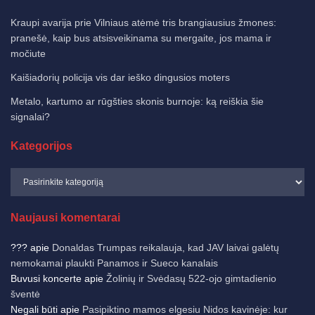
Kraupi avarija prie Vilniaus atėmė tris brangiausius žmones:
pranešė, kaip bus atsisveikinama su mergaite, jos mama ir
močiute
Kaišiadorių policija vis dar ieško dingusios moters
Metalo, kartumo ar rūgšties skonis burnoje: ką reiškia šie
signalai?
Kategorijos
Naujausi komentarai
???
apie
Donaldas Trumpas reikalauja, kad JAV laivai galėtų
nemokamai plaukti Panamos ir Sueco kanalais
Buvusi koncerte
apie
Žolinių ir Svėdasų 522-ojo gimtadienio
šventė
Negali būti
apie
Pasipiktino mamos elgesiu Nidos kavinėje: kur