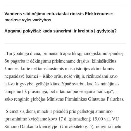
Vandens slidinėjimo entuziastai rinksis Elektrėnuose:
mariose vyks varžybos
Apgamų pokyčiai: kada sunerimti ir kreiptis į gydytoją?
„Tai ypatinga diena, primenanti apie tikrąjį žmogiškumo spindesį.
Su pagarba ir dėkingumu prisimename drąsius, kilniaširdžius
žmones, kurie net tamsiausiomis mūsų istorijos akimirkomis
nepasidavė baimei – išliko orūs, nešė viltį ir, rizikuodami savo
laisve ir gyvybe, gelbėjo kitus. Ypač svarbu, kad šis minėjimas
tampa ne tik prasminga, bet ir tauriai puoselėjama tradicija“, –
sako renginio globėjas Ministras Pirmininkas Gintautas Paluckas.
Šiemet šią dieną minėti ir prisidėti prie gelbėtojų atminimo
įprasminimo kviečiame kovo 17 d. (pirmadienį) 15.00 val. VU
Simono Daukanto kiemelyje (Universiteto g. 5), renginio metu