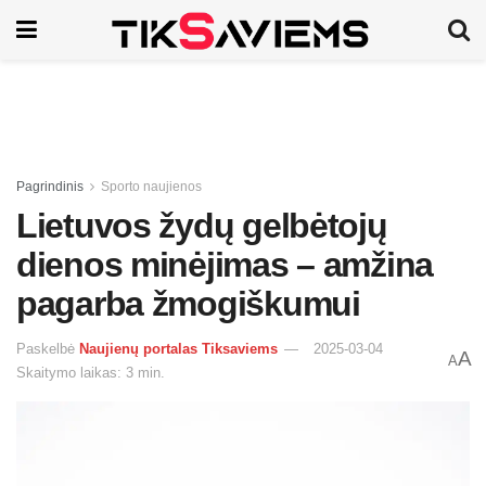
Pagrindinis
Sporto naujienos
Lietuvos žydų gelbėtojų
dienos minėjimas – amžina
pagarba žmogiškumui
Paskelbė
Naujienų portalas Tiksaviems
2025-03-04
A
A
Skaitymo laikas: 3 min.