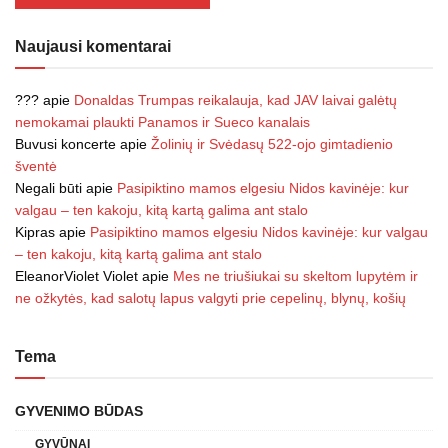
Naujausi komentarai
???
apie
Donaldas Trumpas reikalauja, kad JAV laivai galėtų
nemokamai plaukti Panamos ir Sueco kanalais
Buvusi koncerte
apie
Žolinių ir Svėdasų 522-ojo gimtadienio
šventė
Negali būti
apie
Pasipiktino mamos elgesiu Nidos kavinėje: kur
valgau – ten kakoju, kitą kartą galima ant stalo
Kipras
apie
Pasipiktino mamos elgesiu Nidos kavinėje: kur valgau
– ten kakoju, kitą kartą galima ant stalo
EleanorViolet Violet
apie
Mes ne triušiukai su skeltom lupytėm ir
ne ožkytės, kad salotų lapus valgyti prie cepelinų, blynų, košių
Tema
GYVENIMO BŪDAS
GYVŪNAI