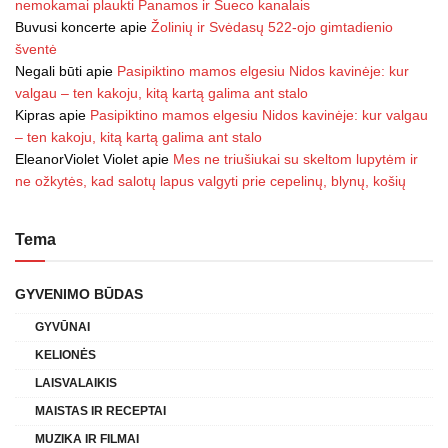
nemokamai plaukti Panamos ir Sueco kanalais
Buvusi koncerte
apie
Žolinių ir Svėdasų 522-ojo gimtadienio
šventė
Negali būti
apie
Pasipiktino mamos elgesiu Nidos kavinėje: kur
valgau – ten kakoju, kitą kartą galima ant stalo
Kipras
apie
Pasipiktino mamos elgesiu Nidos kavinėje: kur valgau
– ten kakoju, kitą kartą galima ant stalo
EleanorViolet Violet
apie
Mes ne triušiukai su skeltom lupytėm ir
ne ožkytės, kad salotų lapus valgyti prie cepelinų, blynų, košių
Tema
GYVENIMO BŪDAS
GYVŪNAI
KELIONĖS
LAISVALAIKIS
MAISTAS IR RECEPTAI
MUZIKA IR FILMAI