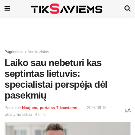
Pagrindinis
Verslo žinios
Laiko sau nebeturi kas
septintas lietuvis:
specialistai perspėja dėl
pasekmių
Paskelbė
Naujienų portalas Tiksaviems
2026-06-18
A
A
Skaitymo laikas: 4 min.