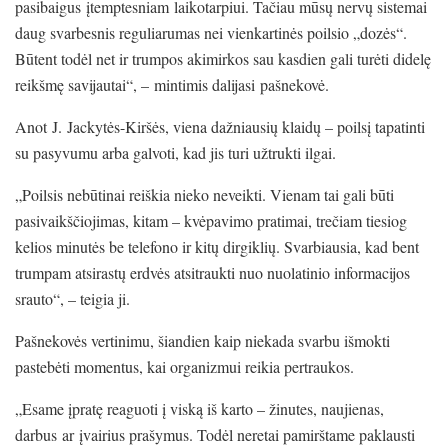
pasibaigus įtemptesniam laikotarpiui. Tačiau mūsų nervų sistemai
daug svarbesnis reguliarumas nei vienkartinės poilsio „dozės“.
Būtent todėl net ir trumpos akimirkos sau kasdien gali turėti didelę
reikšmę savijautai“, – mintimis dalijasi pašnekovė.
Anot J. Jackytės-Kiršės, viena dažniausių klaidų – poilsį tapatinti
su pasyvumu arba galvoti, kad jis turi užtrukti ilgai.
„Poilsis nebūtinai reiškia nieko neveikti. Vienam tai gali būti
pasivaikščiojimas, kitam – kvėpavimo pratimai, trečiam tiesiog
kelios minutės be telefono ir kitų dirgiklių. Svarbiausia, kad bent
trumpam atsirastų erdvės atsitraukti nuo nuolatinio informacijos
srauto“, – teigia ji.
Pašnekovės vertinimu, šiandien kaip niekada svarbu išmokti
pastebėti momentus, kai organizmui reikia pertraukos.
„Esame įpratę reaguoti į viską iš karto – žinutes, naujienas,
darbus ar įvairius prašymus. Todėl neretai pamirštame paklausti