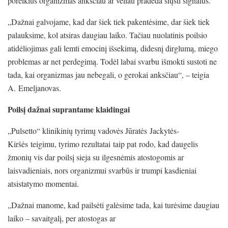
poreikius organizmas anksčiau ar vėliau pradeda siųsti signalus.
„Dažnai galvojame, kad dar šiek tiek pakentėsime, dar šiek tiek
palauksime, kol atsiras daugiau laiko. Tačiau nuolatinis poilsio
atidėliojimas gali lemti emocinį išsekimą, didesnį dirglumą, miego
problemas ar net perdegimą. Todėl labai svarbu išmokti sustoti ne
tada, kai organizmas jau nebegali, o gerokai anksčiau“, – teigia
A. Emeljanovas.
Poilsį dažnai suprantame klaidingai
„Pulsetto“ klinikinių tyrimų vadovės Jūratės Jackytės-
Kiršės teigimu, tyrimo rezultatai taip pat rodo, kad daugelis
žmonių vis dar poilsį sieja su ilgesnėmis atostogomis ar
laisvadieniais, nors organizmui svarbūs ir trumpi kasdieniai
atsistatymo momentai.
„Dažnai manome, kad pailsėti galėsime tada, kai turėsime daugiau
laiko – savaitgalį, per atostogas ar