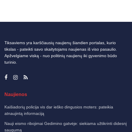
Tiksaviems yra karščiausių naujienų šiandien portalas, kurio
tikslas - pateikti savo skaitytojams naujienas iš viso pasaulio.
Apžvelgiame viską - nuo politinių naujienų iki gyvenimo būdo
turinio.
Naujienos
Kaišiadorių policija vis dar ieško dingusios moters: pateikia
atnaujintą informaciją
Nauji eismo ribojimai Gedimino gatvėje: siekiama užtikrinti didesnį
saugumą