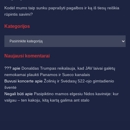
Kodėl mums taip sunku paprašyti pagalbos ir ką iš tiesų reiškia
rūpintis savimi?
Kategorijos
Naujausi komentarai
???
apie
Donaldas Trumpas reikalauja, kad JAV laivai galėtų
nemokamai plaukti Panamos ir Sueco kanalais
Buvusi koncerte
apie
Žolinių ir Svėdasų 522-ojo gimtadienio
šventė
Negali būti
apie
Pasipiktino mamos elgesiu Nidos kavinėje: kur
valgau – ten kakoju, kitą kartą galima ant stalo