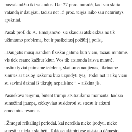
pusvalandžio iki valandos. Dar 27 proc. nurodė, kad sau skiria
valandą ir daugiau, tačiau net 15 proc. teigia laiko sau neturintys
apskritai.
Pasak prof. dr. A. Emeljanovo, šie skaičiai atskleidžia ne tik
užimtumo problemą, bet ir pasikeitusį požiūrį į poilsį.
„Daugelis mūsų šiandien fiziškai galime būti vieni, tačiau mintimis
vis tiek esame kažkur kitur. Vos tik atsiranda laisva minutė,
instinktyviai paimame telefoną, skaitome naujienas, tikriname
žinutes ar tiesiog ieškome kuo užpildyti tylą. Todėl net ir likę vieni
su savimi dažnai iš tikrųjų nepailsime“, – aiškina jis.
Pašnekovo teigimu, būtent trumpi atsitraukimo momentai leidžia
sumažinti įtampą, efektyviau susidoroti su stresu ir atkurti
emocinius resursus.
„Žmogui reikalingi periodai, kai nereikia nieko įrodyti, nieko
spręsti ir niekur skubėti. Tokiose akimirkose atsistato dėmesio