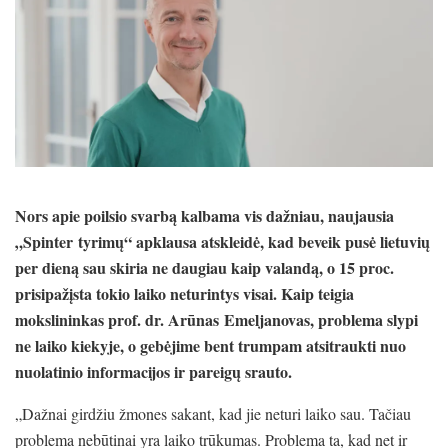
Nors apie poilsio svarbą kalbama vis dažniau, naujausia
„Spinter tyrimų“ apklausa atskleidė, kad beveik pusė lietuvių
per dieną sau skiria ne daugiau kaip valandą, o 15 proc.
prisipažįsta tokio laiko neturintys visai. Kaip teigia
mokslininkas prof. dr. Arūnas Emeljanovas, problema slypi
ne laiko kiekyje, o gebėjime bent trumpam atsitraukti nuo
nuolatinio informacijos ir pareigų srauto.
„Dažnai girdžiu žmones sakant, kad jie neturi laiko sau. Tačiau
problema nebūtinai yra laiko trūkumas. Problema ta, kad net ir