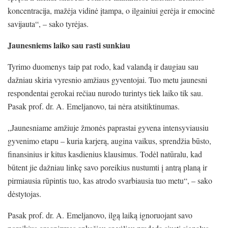
koncentracija, mažėja vidinė įtampa, o ilgainiui gerėja ir emocinė
savijauta“, – sako tyrėjas.
Jaunesniems laiko sau rasti sunkiau
Tyrimo duomenys taip pat rodo, kad valandą ir daugiau sau
dažniau skiria vyresnio amžiaus gyventojai. Tuo metu jaunesni
respondentai gerokai rečiau nurodo turintys tiek laiko tik sau.
Pasak prof. dr. A. Emeljanovo, tai nėra atsitiktinumas.
„Jaunesniame amžiuje žmonės paprastai gyvena intensyviausiu
gyvenimo etapu – kuria karjerą, augina vaikus, sprendžia būsto,
finansinius ir kitus kasdienius klausimus. Todėl natūralu, kad
būtent jie dažniau linkę savo poreikius nustumti į antrą planą ir
pirmiausia rūpintis tuo, kas atrodo svarbiausia tuo metu“, – sako
dėstytojas.
Pasak prof. dr. A. Emeljanovo, ilgą laiką ignoruojant savo