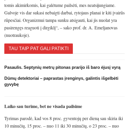
tomis akimirkomis, kai galėtume pailsėti, mes neatsijungiame.
Galvoje vis dar sukasi nebaigti darbai, rytojaus planai ir kiti įvairūs
rūpesčiai. Organizmui tampa sunku atsigauti, kai jis nuolat yra
pasirengęs reaguoti į dirgiklį“, – sako prof. dr. A. Emeljanovas
(nuotraukoje).
TAU TAIP PAT GALI PATIKTI
Pasaulis. Septynių metrų pitonas prarijo iš baro ėjusį vyrą
Dūmų detektoriai – paprastas įrenginys, galintis išgelbėti
gyvybę
Laiko sau turime, bet ne visada pailsime
Tyrimas parodė, kad vos 8 proc. gyventojų per dieną sau skiria iki
10 minučių, 15 proc. – nuo 11 iki 30 minučių, o 23 proc. – nuo