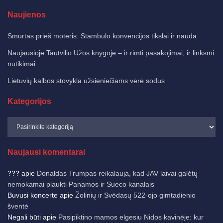
Naujienos
Smurtas prieš moteris: Stambulo konvencijos tikslai ir nauda
Naujausioje Tautvilio Užos knygoje – ir rimti pasakojimai, ir linksmi
nutikimai
Lietuvių kalbos stovykla užsieniečiams vėrė sodus
Kategorijos
Naujausi komentarai
???
apie
Donaldas Trumpas reikalauja, kad JAV laivai galėtų
nemokamai plaukti Panamos ir Sueco kanalais
Buvusi koncerte
apie
Žolinių ir Svėdasų 522-ojo gimtadienio
šventė
Negali būti
apie
Pasipiktino mamos elgesiu Nidos kavinėje: kur