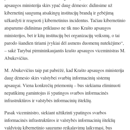
apsaugos ministerija skirs ypač daug dėmesio: didinsime už
kibernetinį saugumą atsakingų institucijų brandą ir gebėjimą
užkardyti ir reaguoti į kibernetinius incidentus. Tačiau kibernetinio
atsparumo didinimas priklauso ne tik nuo Krašto apsaugos
ministerijos, bet ir kitų institucijų bei organizacijų veiksmų, o tai
parodo šiandien tiriami įvykiai dėl asmens duomenų nutekėjimo“,
– sakė Tarybai pirmininkaujantis krašto apsaugos viceministras M.
Abukevičius.
M. Abukevičius taip pat pabrėžė, kad Krašto apsaugos ministerija
daug dėmesio skirs valstybei svarbių informacinių sistemų
apsaugai. Viena konkrečių priemonių – bus siekiama eliminuoti
nepatikimų gamintojus iš ypatingos svarbos informacinės
infrastruktūros ir valstybės informacinių išteklių.
Pasak viceministro, siekiant užtikrinti ypatingos svarbos
informacinės infrastruktūros ir valstybės informacinių išteklių
valdytojų kibernetinio saugumo reikalavimų laikymąsi, bus