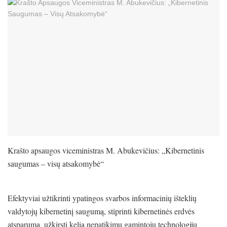
Krašto apsaugos viceministras M. Abukevičius: „Kibernetinis
saugumas – visų atsakomybė“
Efektyviai užtikrinti ypatingos svarbos informacinių išteklių
valdytojų kibernetinį saugumą, stiprinti kibernetinės erdvės
atsparumą, užkirsti kelią nepatikimų gamintojų technologijų