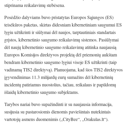
stiprinama reikalavimų stebėsena.
Posėdžio dalyviams buvo pristatytas Europos Sąjungos (ES)
teisėkūros paketas, skirtas didesniam kibernetiniam saugumui ES
lygiu užtikrinti ir siūlymai dėl naujos, tarptautiniais standartais
grįstos, kibernetinio saugumo reikalavimų sistemos. Pasiūlymai
dėl naujų kibernetinio saugumo reikalavimų atitinka naujausią
Europos Komisijos direktyvos projektą dėl priemonių aukštam
bendram kibernetinio saugumo lygiui visoje ES užtikrinti (taip
vadinamą TIS2 direktyvą). Planuojama, kad šios TIS2 direktyvos
įgyvendinimas 11.3 milijardų eurų sumažins dėl kibernetinių
incidentų patiriamus nuostolius, tačiau, reikalaus ir papildomų
išlaidų kibernetinio saugumo subjektams.
Tarybos nariai buvo supažindinti ir su naujausia informacija,
susijusia su pastarosiomis dienomis paviešintais nutekintais
vartotojų asmens duomenimis („CityBee“, „Orakulas.lt“).