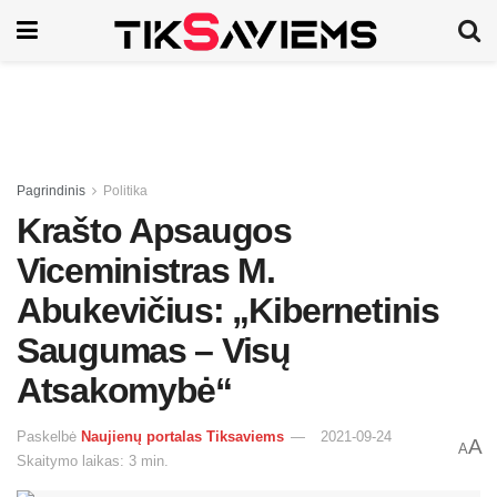
Pagrindinis
Politika
Krašto Apsaugos
Viceministras M.
Abukevičius: „Kibernetinis
Saugumas – Visų
Atsakomybė“
Paskelbė
Naujienų portalas Tiksaviems
2021-09-24
A
A
Skaitymo laikas: 3 min.