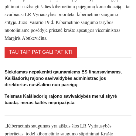
plitimui ir užbaigti šalies kibernetinių pajėgumų konsolidaciją – tai
svarbiausi LR Vyriausybės prioritetai kibernetinio saugumo
srityje. Juos vasario 19 d. Kibernetinio saugumo tarybos
nuotoliniame posėdyje pristatė krašto apsaugos viceministras
Margiris Abukevičius.
TAU TAIP PAT GALI PATIKTI
Siekdamas nepakenkti gaunamiems ES finansavimams,
Kaišiadorių rajono savivaldybės administracijos
direktorius nusišalino nuo pareigų
Teismas Kaišiadorių rajono savivaldybės merui skyrė
baudą: meras kaltės nepripažįsta
„Kibernetinis saugumas yra aiškus šios LR Vyriausybės
prioritetas, todėl kibernetinio saugumo stiprinimui Krašto