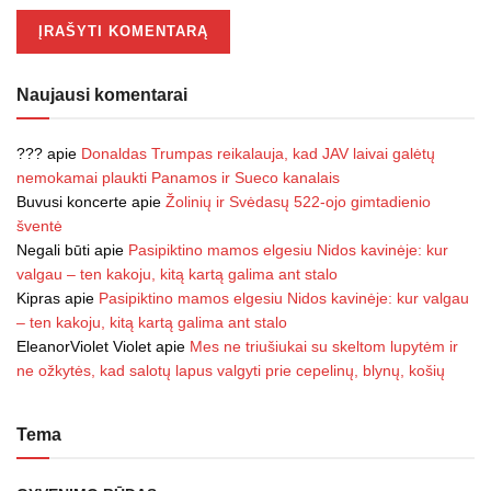
Naujausi komentarai
???
apie
Donaldas Trumpas reikalauja, kad JAV laivai galėtų
nemokamai plaukti Panamos ir Sueco kanalais
Buvusi koncerte
apie
Žolinių ir Svėdasų 522-ojo gimtadienio
šventė
Negali būti
apie
Pasipiktino mamos elgesiu Nidos kavinėje: kur
valgau – ten kakoju, kitą kartą galima ant stalo
Kipras
apie
Pasipiktino mamos elgesiu Nidos kavinėje: kur valgau
– ten kakoju, kitą kartą galima ant stalo
EleanorViolet Violet
apie
Mes ne triušiukai su skeltom lupytėm ir
ne ožkytės, kad salotų lapus valgyti prie cepelinų, blynų, košių
Tema