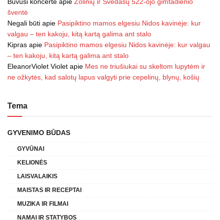
Buvusi koncerte
apie
Žolinių ir Svėdasų 522-ojo gimtadienio
šventė
Negali būti
apie
Pasipiktino mamos elgesiu Nidos kavinėje: kur
valgau – ten kakoju, kitą kartą galima ant stalo
Kipras
apie
Pasipiktino mamos elgesiu Nidos kavinėje: kur valgau
– ten kakoju, kitą kartą galima ant stalo
EleanorViolet Violet
apie
Mes ne triušiukai su skeltom lupytėm ir
ne ožkytės, kad salotų lapus valgyti prie cepelinų, blynų, košių
Tema
GYVENIMO BŪDAS
GYVŪNAI
KELIONĖS
LAISVALAIKIS
MAISTAS IR RECEPTAI
MUZIKA IR FILMAI
NAMAI IR STATYBOS