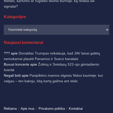
Metalo, kartumo ar rūgšties skonis burnoje: ką reiškia šie
signalai?
Kategorijos
Naujausi komentarai
???
apie
Donaldas Trumpas reikalauja, kad JAV laivai galėtų
nemokamai plaukti Panamos ir Sueco kanalais
Buvusi koncerte
apie
Žolinių ir Svėdasų 522-ojo gimtadienio
šventė
Negali būti
apie
Pasipiktino mamos elgesiu Nidos kavinėje: kur
valgau – ten kakoju, kitą kartą galima ant stalo
Reklama
Apie mus
Privatumo politika
Kontaktai