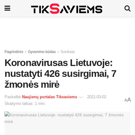
Pagrindinis
Gyvenimo būdas
Sveikata
Koronavirusas Lietuvoje:
nustatyti 426 susirgimai, 7
žmonės mirė
Paskelbė
Naujienų portalas Tiksaviems
2021-03-02
A
A
Skaitymo laikas: 1 min.