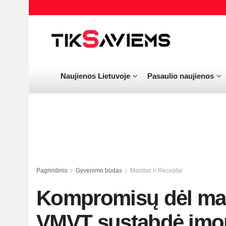
Naujienos Lietuvoje
Pasaulio naujienos
Pagrindinis
Gyvenimo būdas
Maistas ir Receptai
Kompromisų dėl mai
VMVT sustabdė įmon