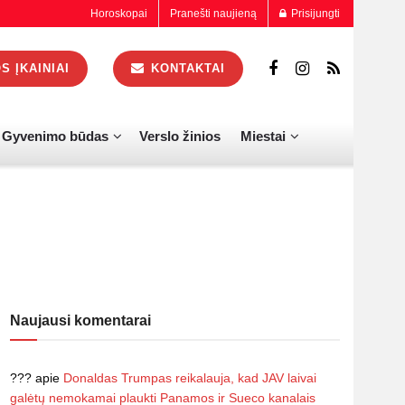
Horoskopai
Pranešti naujieną
Prisijungti
 ĮKAINIAI
KONTAKTAI
Gyvenimo būdas
Verslo žinios
Miestai
Naujausi komentarai
???
apie
Donaldas Trumpas reikalauja, kad JAV laivai
galėtų nemokamai plaukti Panamos ir Sueco kanalais