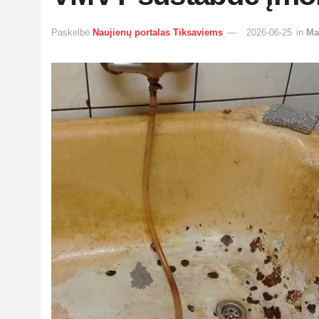
Paskelbė
Naujienų portalas Tiksaviems
2026-06-25
in
Ma