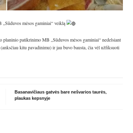
 „Sūduvos mėsos gaminiai“ veiklą
po planinio patikrinimo MB „Sūduvos mėsos gaminiai“ nedelsiant
anksčiau kitu pavadinimu) ir jau buvo bausta, čia vėl užfiksuoti
Basanavičiaus gatvės bare nešvarios taurės,
plaukas kepsnyje