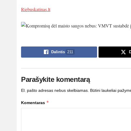
Riebuskatinas.lt
Dalintis
211
D
Parašykite komentarą
El. pašto adresas nebus skelbiamas.
Būtini laukeliai pažym
*
Komentaras