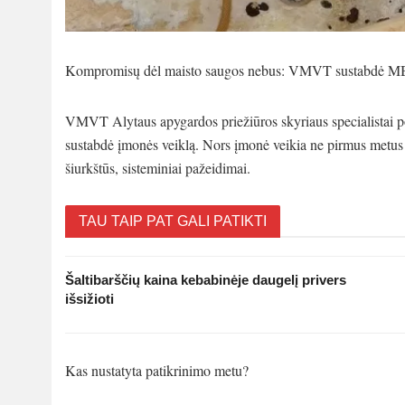
Kompromisų dėl maisto saugos nebus: VMVT sustabdė MB
VMVT Alytaus apygardos priežiūros skyriaus specialistai 
sustabdė įmonės veiklą. Nors įmonė veikia ne pirmus metus (
šiurkštūs, sisteminiai pažeidimai.
TAU TAIP PAT GALI PATIKTI
Šaltibarščių kaina kebabinėje daugelį privers
išsižioti
Kas nustatyta patikrinimo metu?