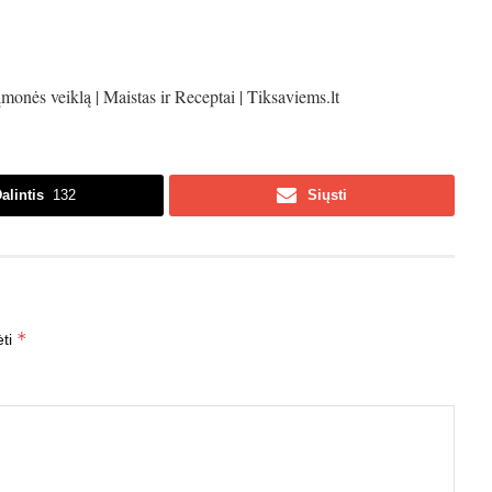
alintis
132
Siųsti
*
ėti