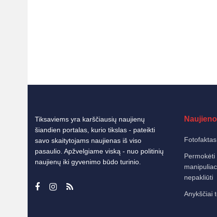
Naujieno
Tiksaviems yra karščiausių naujienų
šiandien portalas, kurio tikslas - pateikti
Fotofaktas
savo skaitytojams naujienas iš viso
pasaulio. Apžvelgiame viską - nuo politinių
Permokėti r
naujienų iki gyvenimo būdo turinio.
manipuliaci
nepakliūti
Anykščiai t