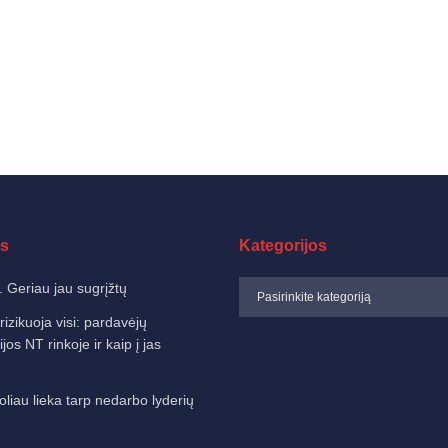
s
Kategorijos
. Geriau jau sugrįžtų
izikuoja visi: pardavėjų
jos NT rinkoje ir kaip į jas
oliau lieka tarp nedarbo lyderių