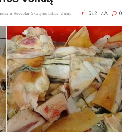
A
512
0
istas ir Receptai
Skaitymo laikas: 2 min.
A