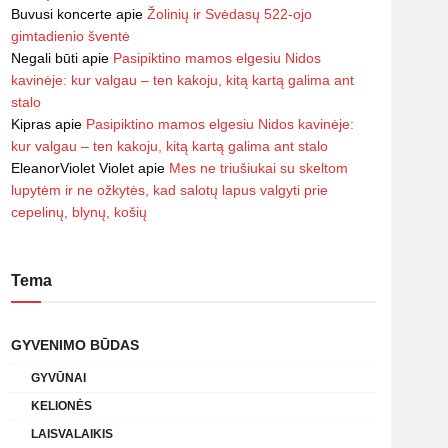
Buvusi koncerte
apie
Žolinių ir Svėdasų 522-ojo
gimtadienio šventė
Negali būti
apie
Pasipiktino mamos elgesiu Nidos
kavinėje: kur valgau – ten kakoju, kitą kartą galima ant
stalo
Kipras
apie
Pasipiktino mamos elgesiu Nidos kavinėje:
kur valgau – ten kakoju, kitą kartą galima ant stalo
EleanorViolet Violet
apie
Mes ne triušiukai su skeltom
lupytėm ir ne ožkytės, kad salotų lapus valgyti prie
cepelinų, blynų, košių
Tema
GYVENIMO BŪDAS
GYVŪNAI
KELIONĖS
LAISVALAIKIS