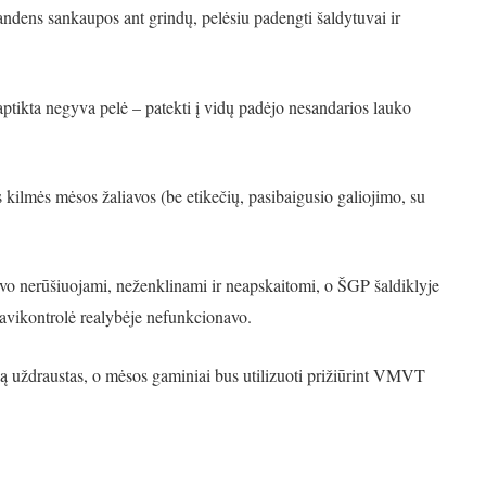
vandens sankaupos ant grindų, pelėsiu padengti šaldytuvai ir
ptikta negyva pelė – patekti į vidų padėjo nesandarios lauko
 kilmės mėsos žaliavos (be etikečių, pasibaigusio galiojimo, su
uvo nerūšiuojami, neženklinami ir neapskaitomi, o ŠGP šaldiklyje
 savikontrolė realybėje nefunkcionavo.
nką uždraustas, o mėsos gaminiai bus utilizuoti prižiūrint VMVT