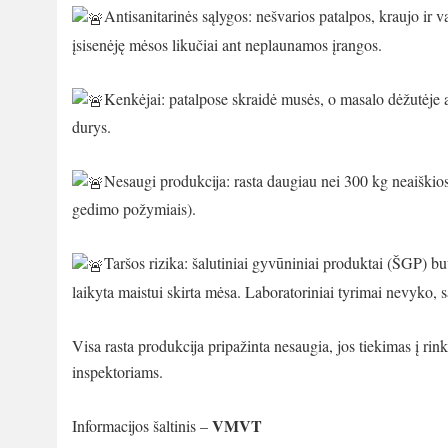
Antisanitarinės sąlygos: nešvarios patalpos, kraujo ir 
įsisenėję mėsos likučiai ant neplaunamos įrangos.
Kenkėjai: patalpose skraidė musės, o masalo dėžutėje a
durys.
Nesaugi produkcija: rasta daugiau nei 300 kg neaiškios
gedimo požymiais).
Taršos rizika: šalutiniai gyvūniniai produktai (ŠGP) b
laikyta maistui skirta mėsa. Laboratoriniai tyrimai nevyko,
Visa rasta produkcija pripažinta nesaugia, jos tiekimas į ri
inspektoriams.
VMVT
Informacijos šaltinis –