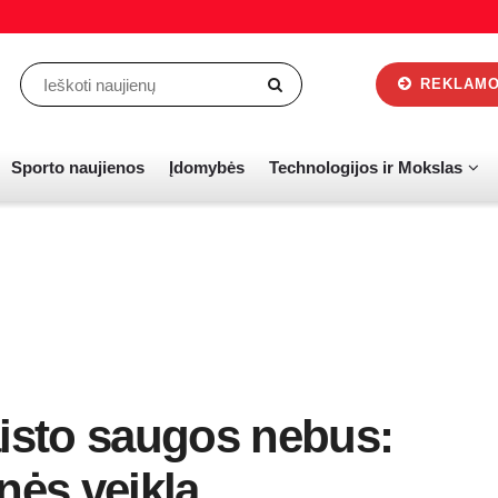
REKLAMOS
Sporto naujienos
Įdomybės
Technologijos ir Mokslas
sto saugos nebus:
ės veiklą