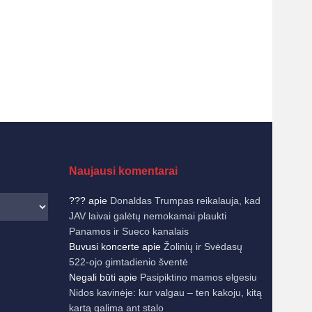
Naujausi komentarai
???
apie
Donaldas Trumpas reikalauja, kad
JAV laivai galėtų nemokamai plaukti
Panamos ir Sueco kanalais
Buvusi koncerte
apie
Žolinių ir Svėdasų
522-ojo gimtadienio šventė
Negali būti
apie
Pasipiktino mamos elgesiu
Nidos kavinėje: kur valgau – ten kakoju, kitą
kartą galima ant stalo