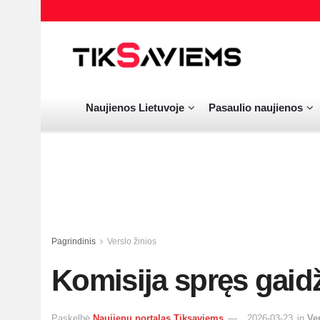
Naujienos Lietuvoje
Pasaulio naujienos
Pagrindinis
Verslo žinios
Komisija spręs gaidž
Paskelbė
Naujienų portalas Tiksaviems
2026-03-23
in
Ve