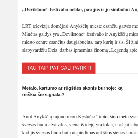
„Devilstone“ festivalio neliko, pavojus ir jo simboliui An
LRT televizija domėjosi Anykščių mieste esančiu gatvės meno
Minėtas gaidys yra „Devilstone“ festivalio ir Anykščių mies
miesto centre esančius daugiabučius, tarp kurių ir šis. Ši ž
slapyvardžiu Dzia, darbas įprasmina žinomą „Legendą apie
TAU TAIP PAT GALI PATIKTI
Metalo, kartumo ar rūgšties skonis burnoje: ką
reiškia šie signalai?
Anot Anykščių rajono mero Kęstučio Tubio, šiuo metu svarst
šviesos būdu atvaizdus, viena iš idėjų yra tokia, ir aš jai la
kad jis šviesos būdu būtų atspindimas ant šitos sienos tamsi