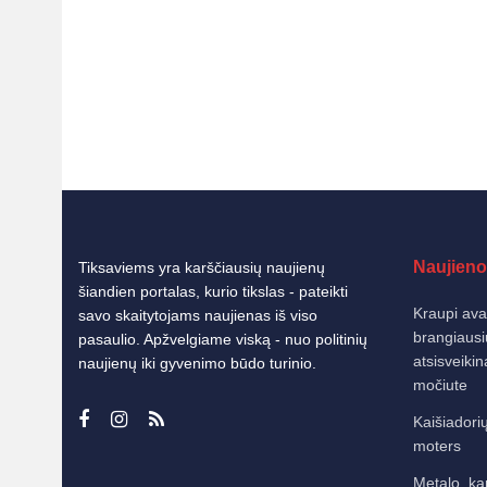
Naujieno
Tiksaviems yra karščiausių naujienų
šiandien portalas, kurio tikslas - pateikti
Kraupi avar
savo skaitytojams naujienas iš viso
brangiausi
pasaulio. Apžvelgiame viską - nuo politinių
atsisveiki
naujienų iki gyvenimo būdo turinio.
močiute
Kaišiadorių
moters
Metalo, ka