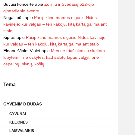
Buvusi koncerte
apie
Žolinių ir Svėdasų 522-ojo
gimtadienio šventė
Negali būti
apie
Pasipiktino mamos elgesiu Nidos
kavinėje: kur valgau – ten kakoju, kitą kartą galima ant
stalo
Kipras
apie
Pasipiktino mamos elgesiu Nidos kavinėje:
kur valgau – ten kakoju, kitą kartą galima ant stalo
EleanorViolet Violet
apie
Mes ne triušiukai su skeltom
lupytėm ir ne ožkytės, kad salotų lapus valgyti prie
cepelinų, blynų, košių
Tema
GYVENIMO BŪDAS
GYVŪNAI
KELIONĖS
LAISVALAIKIS