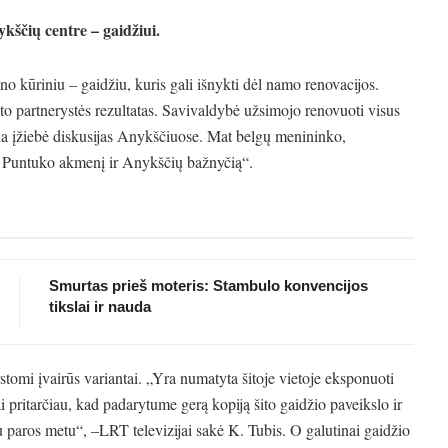
ykščių centre – gaidžiui.
 kūriniu – gaidžiu, kuris gali išnykti dėl namo renovacijos.
to partnerystės rezultatas. Savivaldybė užsimojo renovuoti visus
inia įžiebė diskusijas Anykščiuose. Mat belgų menininko,
 Puntuko akmenį ir Anykščių bažnyčią“.
Smurtas prieš moteris: Stambulo konvencijos
tikslai ir nauda
omi įvairūs variantai. „Yra numatyta šitoje vietoje eksponuoti
bai pritarčiau, kad padarytume gerą kopiją šito gaidžio paveikslo ir
u paros metu“, –LRT televizijai sakė K. Tubis. O galutinai gaidžio