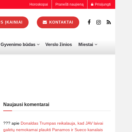
Horoskopai
Pranešti naujieną
Prisijungti
 ĮKAINIAI
KONTAKTAI
Gyvenimo būdas
Verslo žinios
Miestai
Naujausi komentarai
???
apie
Donaldas Trumpas reikalauja, kad JAV laivai
galėtų nemokamai plaukti Panamos ir Sueco kanalais