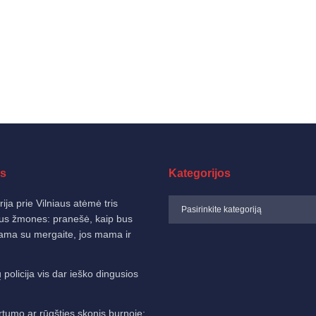
s
Kategorijos
ija prie Vilniaus atėmė tris
us žmones: pranešė, kaip bus
nama su mergaite, jos mama ir
 policija vis dar ieško dingusios
rtumo ar rūgšties skonis burnoje: