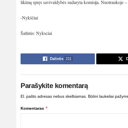
likimą spręs savivaldybės sudaryta komisija. Nuotraukoje –
-Nykščiai
Šaltinis: Nyksciai
Dalintis
211
D
Parašykite komentarą
El. pašto adresas nebus skelbiamas.
Būtini laukeliai pažym
*
Komentaras