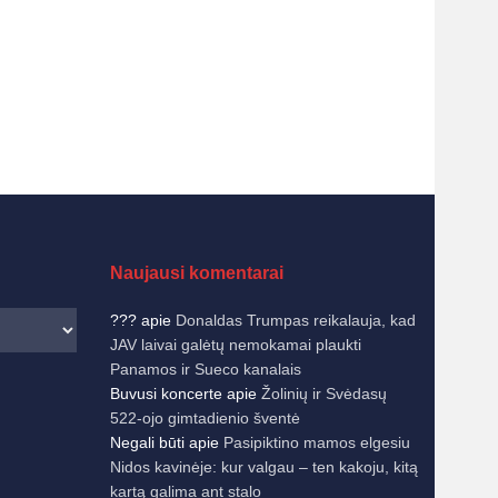
Naujausi komentarai
???
apie
Donaldas Trumpas reikalauja, kad
JAV laivai galėtų nemokamai plaukti
Panamos ir Sueco kanalais
Buvusi koncerte
apie
Žolinių ir Svėdasų
522-ojo gimtadienio šventė
Negali būti
apie
Pasipiktino mamos elgesiu
Nidos kavinėje: kur valgau – ten kakoju, kitą
kartą galima ant stalo