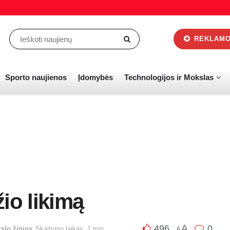
REKLAMOS
Sporto naujienos
Įdomybės
Technologijos ir Mokslas
io likimą
A
496
0
rslo žinios
Skaitymo laikas: 1 min.
A