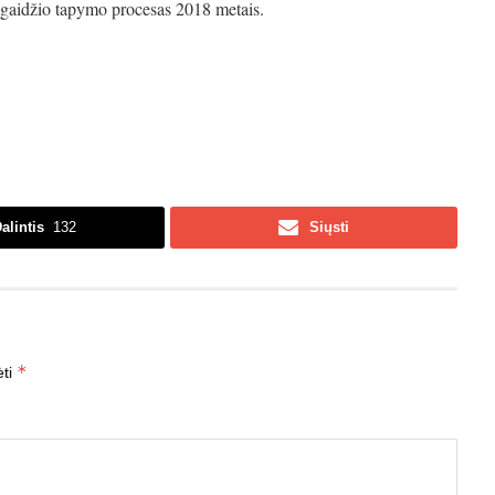
 gaidžio tapymo procesas 2018 metais.
alintis
132
Siųsti
*
ėti