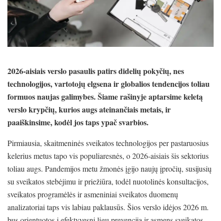
2026-aisiais verslo pasaulis patirs didelių pokyčių, nes
technologijos, vartotojų elgsena ir globalios tendencijos toliau
formuos naujas galimybes. Šiame rašinyje aptarsime keletą
verslo krypčių, kurios augs ateinančiais metais, ir
paaiškinsime, kodėl jos taps ypač svarbios.
Pirmiausia, skaitmeninės sveikatos technologijos per pastaruosius
kelerius metus tapo vis populiaresnės, o 2026-aisiais šis sektorius
toliau augs. Pandemijos metu žmonės įgijo naujų įpročių, susijusių
su sveikatos stebėjimu ir priežiūra, todėl nuotolinės konsultacijos,
sveikatos programėlės ir asmeniniai sveikatos duomenų
analizatoriai taps vis labiau paklausūs. Šios verslo idėjos 2026 m.
bus orientuotos į efektyvesnį ligų prevenciją ir asmens sveikatos