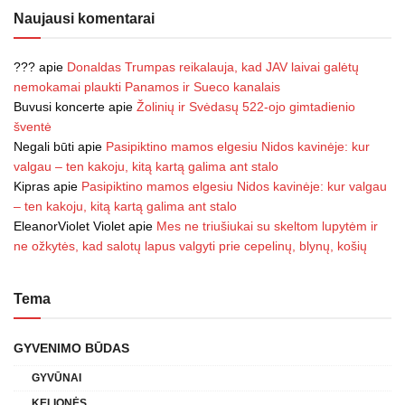
Naujausi komentarai
???
apie
Donaldas Trumpas reikalauja, kad JAV laivai galėtų
nemokamai plaukti Panamos ir Sueco kanalais
Buvusi koncerte
apie
Žolinių ir Svėdasų 522-ojo gimtadienio
šventė
Negali būti
apie
Pasipiktino mamos elgesiu Nidos kavinėje: kur
valgau – ten kakoju, kitą kartą galima ant stalo
Kipras
apie
Pasipiktino mamos elgesiu Nidos kavinėje: kur valgau
– ten kakoju, kitą kartą galima ant stalo
EleanorViolet Violet
apie
Mes ne triušiukai su skeltom lupytėm ir
ne ožkytės, kad salotų lapus valgyti prie cepelinų, blynų, košių
Tema
GYVENIMO BŪDAS
GYVŪNAI
KELIONĖS