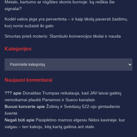
Metalo, kartumo ar rūgšties skonis burnoje: ką reiškia šie
signalai?
Kodėl valios jėga yra pervertinta – ir kaip tikslą paversti žaidimu,
kurį norisi sužaisti iki galo
Smurtas prieš moteris: Stambulo konvencijos tikslai ir nauda
Kategorijos
Naujausi komentarai
???
apie
Donaldas Trumpas reikalauja, kad JAV laivai galėtų
nemokamai plaukti Panamos ir Sueco kanalais
Buvusi koncerte
apie
Žolinių ir Svėdasų 522-ojo gimtadienio
šventė
Negali būti
apie
Pasipiktino mamos elgesiu Nidos kavinėje: kur
valgau – ten kakoju, kitą kartą galima ant stalo