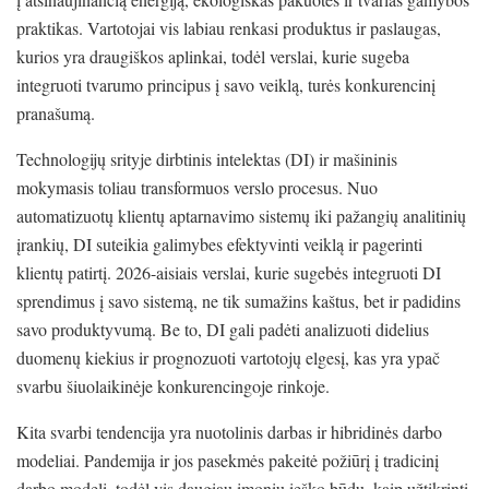
praktikas. Vartotojai vis labiau renkasi produktus ir paslaugas,
kurios yra draugiškos aplinkai, todėl verslai, kurie sugeba
integruoti tvarumo principus į savo veiklą, turės konkurencinį
pranašumą.
Technologijų srityje dirbtinis intelektas (DI) ir mašininis
mokymasis toliau transformuos verslo procesus. Nuo
automatizuotų klientų aptarnavimo sistemų iki pažangių analitinių
įrankių, DI suteikia galimybes efektyvinti veiklą ir pagerinti
klientų patirtį. 2026-aisiais verslai, kurie sugebės integruoti DI
sprendimus į savo sistemą, ne tik sumažins kaštus, bet ir padidins
savo produktyvumą. Be to, DI gali padėti analizuoti didelius
duomenų kiekius ir prognozuoti vartotojų elgesį, kas yra ypač
svarbu šiuolaikinėje konkurencingoje rinkoje.
Kita svarbi tendencija yra nuotolinis darbas ir hibridinės darbo
modeliai. Pandemija ir jos pasekmės pakeitė požiūrį į tradicinį
darbo modelį, todėl vis daugiau įmonių ieško būdų, kaip užtikrinti