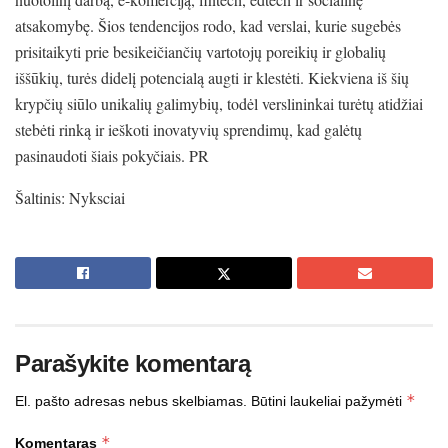
atsakomybę. Šios tendencijos rodo, kad verslai, kurie sugebės
prisitaikyti prie besikeičiančių vartotojų poreikių ir globalių
iššūkių, turės didelį potencialą augti ir klestėti. Kiekviena iš šių
krypčių siūlo unikalių galimybių, todėl verslininkai turėtų atidžiai
stebėti rinką ir ieškoti inovatyvių sprendimų, kad galėtų
pasinaudoti šiais pokyčiais. PR
Šaltinis: Nyksciai
Parašykite komentarą
*
El. pašto adresas nebus skelbiamas.
Būtini laukeliai pažymėti
*
Komentaras