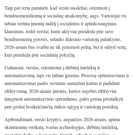
Taip pat verta paminėti, kad verslo modeliai, orientuoti į
bendruomeniškumą ir socialinę atsakomybę, augs. Vartotojai vis
labiau vertina įmonių indėlį į socialinius ir aplinkosauginius
klausimus, todėl verslai, kurie aktyviai prisideda prie savo
bendruomenių gerovės, sulauks didesnio vartotojų palaikymo.
2026-aisiais bus svarbu ne tik generuoti pelną, bet ir siūlyti vertę,
kuri prisideda prie socialinių pokyčių.
Galiausiai, verslas, orientuotas į dirbtinį intelektą ir
automatizavimą, taps vis labiau įprastas. Procesų optimizavimas ir
automatizavimas padės verslams sumažinti kaštus ir padidinti
efektyvumą. 2026-aisiais įmonės, kurios sugebės efektyviai
integruoti automatizavimo sprendimus, galės geriau prisitaikyti
prie greitai besikeičiančių rinkos sąlygų ir vartotojų poreikių.
Apibendrinant, verslo kryptys, augančios 2026-aisiais, apima
skaitmeninę sveikatą, tvarias technologijas, dirbtinį intelektą,
nuotolinį darbą, e-komerciją, fintech, edtech ir socialinę