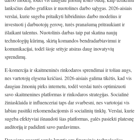
lanksčius darbo grafikus ir nuotolines darbo sąlygas. 2026-aisiais
verslai, kurie sugeba pritaikyti hibridinius darbo modelius ir
investuoti į darbuotojų gerovę, turės pranašumą pritraukiant ir
išlaikant talentus. Nuotolinis darbas taip pat skatina naujų
technologijų kūrimą, skirtą komandos bendradarbiavimui ir
komunikacijai, todėl šioje srityje atsiras daug inovatyvių
sprendimų.
E-komercija ir skaitmeninės rinkodaros sprendimai ir toliau augs,
nes vartotojų elgsena keičiasi. 2026-aisiais galima tikėtis, kad vis
daugiau žmonių pirks internetu, todėl verslai turės optimizuoti
savo skaitmenines platformas ir rinkodaros strategijas. Socialinė
žiniasklaida ir influenceriai taps dar svarbesni, nes vartotojai vis
labiau pasitiki rekomendacijomis iš socialinių tinklų. Verslai, kurie
sugeba efektyviai išnaudoti šias platformas, galės pasiekti platesnę
auditoriją ir padidinti savo pardavimus.
Dar viena auganti verslo kryptis yra finansinės technologijos