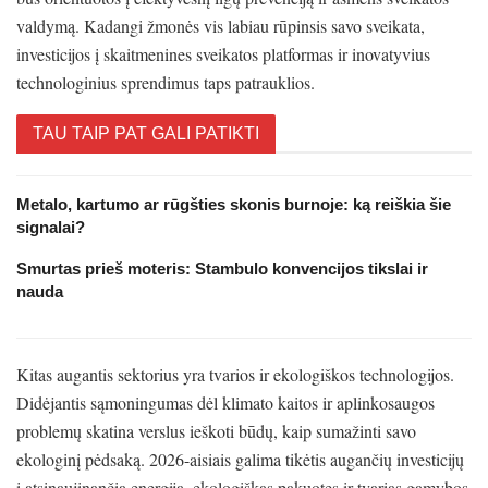
valdymą. Kadangi žmonės vis labiau rūpinsis savo sveikata,
investicijos į skaitmenines sveikatos platformas ir inovatyvius
technologinius sprendimus taps patrauklios.
TAU TAIP PAT GALI PATIKTI
Metalo, kartumo ar rūgšties skonis burnoje: ką reiškia šie
signalai?
Smurtas prieš moteris: Stambulo konvencijos tikslai ir
nauda
Kitas augantis sektorius yra tvarios ir ekologiškos technologijos.
Didėjantis sąmoningumas dėl klimato kaitos ir aplinkosaugos
problemų skatina verslus ieškoti būdų, kaip sumažinti savo
ekologinį pėdsaką. 2026-aisiais galima tikėtis augančių investicijų
į atsinaujinančią energiją, ekologiškas pakuotes ir tvarias gamybos