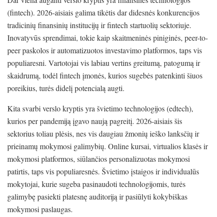
(fintech). 2026-aisiais galima tikėtis dar didesnės konkurencijos
tradicinių finansinių institucijų ir fintech startuolių sektoriuje.
Inovatyvūs sprendimai, tokie kaip skaitmeninės piniginės, peer-to-
peer paskolos ir automatizuotos investavimo platformos, taps vis
populiaresni. Vartotojai vis labiau vertins greitumą, patogumą ir
skaidrumą, todėl fintech įmonės, kurios sugebės patenkinti šiuos
poreikius, turės didelį potencialą augti.
Kita svarbi verslo kryptis yra švietimo technologijos (edtech),
kurios per pandemiją įgavo naują pagreitį. 2026-aisiais šis
sektorius toliau plėsis, nes vis daugiau žmonių ieško lanksčių ir
prieinamų mokymosi galimybių. Online kursai, virtualios klasės ir
mokymosi platformos, siūlančios personalizuotas mokymosi
patirtis, taps vis populiaresnės. Švietimo įstaigos ir individualūs
mokytojai, kurie sugeba pasinaudoti technologijomis, turės
galimybę pasiekti platesnę auditoriją ir pasiūlyti kokybiškas
mokymosi paslaugas.