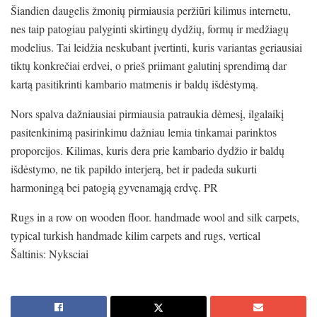
Šiandien daugelis žmonių pirmiausia peržiūri kilimus internetu,
nes taip patogiau palyginti skirtingų dydžių, formų ir medžiagų
modelius. Tai leidžia neskubant įvertinti, kuris variantas geriausiai
tiktų konkrečiai erdvei, o prieš priimant galutinį sprendimą dar
kartą pasitikrinti kambario matmenis ir baldų išdėstymą.
Nors spalva dažniausiai pirmiausia patraukia dėmesį, ilgalaikį
pasitenkinimą pasirinkimu dažniau lemia tinkamai parinktos
proporcijos. Kilimas, kuris dera prie kambario dydžio ir baldų
išdėstymo, ne tik papildo interjerą, bet ir padeda sukurti
harmoningą bei patogią gyvenamąją erdvę. PR
Rugs in a row on wooden floor. handmade wool and silk carpets,
typical turkish handmade kilim carpets and rugs, vertical
Šaltinis: Nyksciai