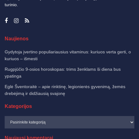
turinio.
Naujienos
Gydytoja įvertino populiariausius vitaminus: kuriuos verta gerti, o
kuriuos – išmesti
Rugpjūčio 9-osios horoskopas: trims ženklams ši diena bus
ypatinga
Eglė Šventoraitė – apie rinktinę, legionierės gyvenimą, žemės
drebėjimą ir didžiausią svajonę
Kategorijos
Naujausi komentarai