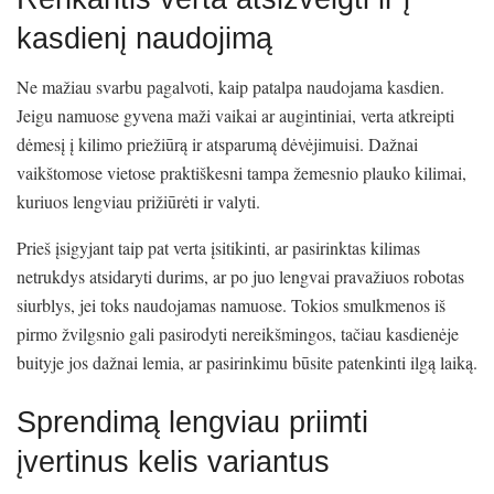
kasdienį naudojimą
Ne mažiau svarbu pagalvoti, kaip patalpa naudojama kasdien.
Jeigu namuose gyvena maži vaikai ar augintiniai, verta atkreipti
dėmesį į kilimo priežiūrą ir atsparumą dėvėjimuisi. Dažnai
vaikštomose vietose praktiškesni tampa žemesnio plauko kilimai,
kuriuos lengviau prižiūrėti ir valyti.
Prieš įsigyjant taip pat verta įsitikinti, ar pasirinktas kilimas
netrukdys atsidaryti durims, ar po juo lengvai pravažiuos robotas
siurblys, jei toks naudojamas namuose. Tokios smulkmenos iš
pirmo žvilgsnio gali pasirodyti nereikšmingos, tačiau kasdienėje
buityje jos dažnai lemia, ar pasirinkimu būsite patenkinti ilgą laiką.
Sprendimą lengviau priimti
įvertinus kelis variantus