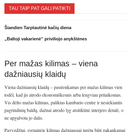
TAU TAIP PAT GALI PATIKTI
Šiandien Tarptautinė kačių diena
„Baltoji vakarienė“ priviliojo anykštėnes
Per mažas kilimas – viena
dažniausių klaidų
Viena dažniausių klaidų – pasirenkamas per mažas kilimas vien
todėl, kad jis atrodo ekonomiškesnis arba lengviau pritaikomas.
Vis dėlto mažas kilimas, paliktas kambario centre ir nesiekiantis
pagrindinių baldų, dažnai atrodo lyg atsitiktinė interjero detalė, o
ne apgalvota jo dalis.
Pavyzdžiui, svetainėje kilimas dažniausiai turėtų būti pakankamai