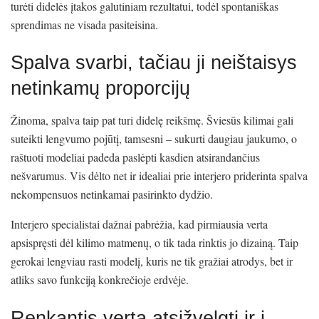
turėti didelės įtakos galutiniam rezultatui, todėl spontaniškas
sprendimas ne visada pasiteisina.
Spalva svarbi, tačiau ji neištaisys
netinkamų proporcijų
Žinoma, spalva taip pat turi didelę reikšmę. Šviesūs kilimai gali
suteikti lengvumo pojūtį, tamsesni – sukurti daugiau jaukumo, o
raštuoti modeliai padeda paslėpti kasdien atsirandančius
nešvarumus. Vis dėlto net ir idealiai prie interjero priderinta spalva
nekompensuos netinkamai pasirinkto dydžio.
Interjero specialistai dažnai pabrėžia, kad pirmiausia verta
apsispręsti dėl kilimo matmenų, o tik tada rinktis jo dizainą. Taip
gerokai lengviau rasti modelį, kuris ne tik gražiai atrodys, bet ir
atliks savo funkciją konkrečioje erdvėje.
Renkantis verta atsižvelgti ir į