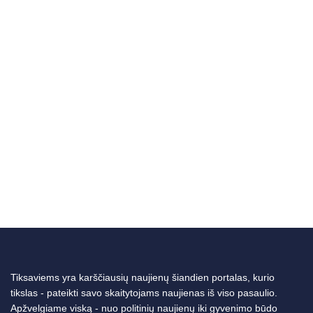
Tiksaviems yra karščiausių naujienų šiandien portalas, kurio
tikslas - pateikti savo skaitytojams naujienas iš viso pasaulio.
Apžvelgiame viską - nuo politinių naujienų iki gyvenimo būdo