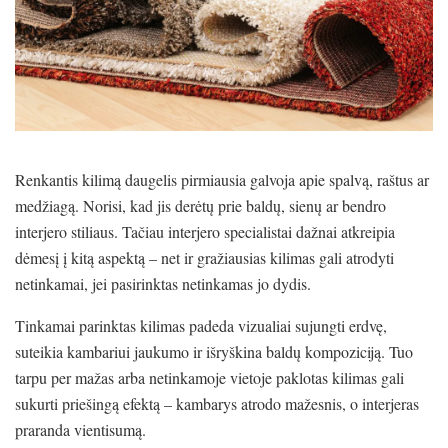
Renkantis kilimą daugelis pirmiausia galvoja apie spalvą, raštus ar
medžiagą. Norisi, kad jis derėtų prie baldų, sienų ar bendro
interjero stiliaus. Tačiau interjero specialistai dažnai atkreipia
dėmesį į kitą aspektą – net ir gražiausias kilimas gali atrodyti
netinkamai, jei pasirinktas netinkamas jo dydis.
Tinkamai parinktas kilimas padeda vizualiai sujungti erdvę,
suteikia kambariui jaukumo ir išryškina baldų kompoziciją. Tuo
tarpu per mažas arba netinkamoje vietoje paklotas kilimas gali
sukurti priešingą efektą – kambarys atrodo mažesnis, o interjeras
praranda vientisumą.