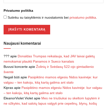
Privatumo politika
Sutinku su taisyklėmis ir nuostatomis bei
privatumo politika
.
Naujausi komentarai
???
apie
Donaldas Trumpas reikalauja, kad JAV laivai galėtų
nemokamai plaukti Panamos ir Sueco kanalais
Buvusi koncerte
apie
Žolinių ir Svėdasų 522-ojo gimtadienio
šventė
Negali būti
apie
Pasipiktino mamos elgesiu Nidos kavinėje: kur
valgau – ten kakoju, kitą kartą galima ant stalo
Kipras
apie
Pasipiktino mamos elgesiu Nidos kavinėje: kur valgau
– ten kakoju, kitą kartą galima ant stalo
EleanorViolet Violet
apie
Mes ne triušiukai su skeltom lupytėm ir
ne ožkytės, kad salotų lapus valgyti prie cepelinų, blynų, košių