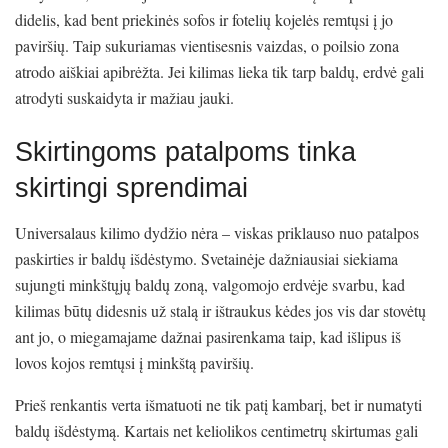
didelis, kad bent priekinės sofos ir fotelių kojelės remtųsi į jo
paviršių. Taip sukuriamas vientisesnis vaizdas, o poilsio zona
atrodo aiškiai apibrėžta. Jei kilimas lieka tik tarp baldų, erdvė gali
atrodyti suskaidyta ir mažiau jauki.
Skirtingoms patalpoms tinka
skirtingi sprendimai
Universalaus kilimo dydžio nėra – viskas priklauso nuo patalpos
paskirties ir baldų išdėstymo. Svetainėje dažniausiai siekiama
sujungti minkštųjų baldų zoną, valgomojo erdvėje svarbu, kad
kilimas būtų didesnis už stalą ir ištraukus kėdes jos vis dar stovėtų
ant jo, o miegamajame dažnai pasirenkama taip, kad išlipus iš
lovos kojos remtųsi į minkštą paviršių.
Prieš renkantis verta išmatuoti ne tik patį kambarį, bet ir numatyti
baldų išdėstymą. Kartais net keliolikos centimetrų skirtumas gali