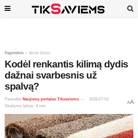
Pagrindinis
Verslo žinios
Kodėl renkantis kilimą dydis
dažnai svarbesnis už
spalvą?
Paskelbė
Naujienų portalas Tiksaviems
2026-07-02
A
A
Skaitymo laikas: 4 min.