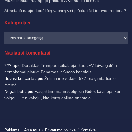
Muziejininkai Palangoje pristatė A.Vienuolio laiškus
Atrasta iš naujo: kodėl šią vasarą visi plūsta į šį Lietuvos regioną?
Kategorijos
Naujausi komentarai
???
apie
Donaldas Trumpas reikalauja, kad JAV laivai galėtų
nemokamai plaukti Panamos ir Sueco kanalais
Buvusi koncerte
apie
Žolinių ir Svėdasų 522-ojo gimtadienio
šventė
Negali būti
apie
Pasipiktino mamos elgesiu Nidos kavinėje: kur
valgau – ten kakoju, kitą kartą galima ant stalo
Reklama
Apie mus
Privatumo politika
Kontaktai