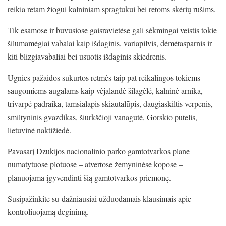
reikia retam žiogui kalniniam spragtukui bei retoms skėrių rūšims.
Tik esamose ir buvusiose gaisravietėse gali sėkmingai veistis tokie
šilumamėgiai vabalai kaip išdaginis, variapilvis, dėmėtasparnis ir
kiti blizgiavabaliai bei ūsuotis išdaginis skiedrenis.
Ugnies pažaidos sukurtos retmės taip pat reikalingos tokiems
saugomiems augalams kaip vėjalandė šilagėlė, kalninė arnika,
trivarpė padraika, tamsialapis skiautalūpis, daugiaskiltis verpenis,
smiltyninis gvazdikas, šiurkščioji vanagutė, Gorskio pūtelis,
lietuvinė naktižiedė.
Pavasarį Dzūkijos nacionalinio parko gamtotvarkos plane
numatytuose plotuose – atvertose žemyninėse kopose –
planuojama įgyvendinti šią gamtotvarkos priemonę.
Susipažinkite su dažniausiai užduodamais klausimais apie
kontroliuojamą deginimą.