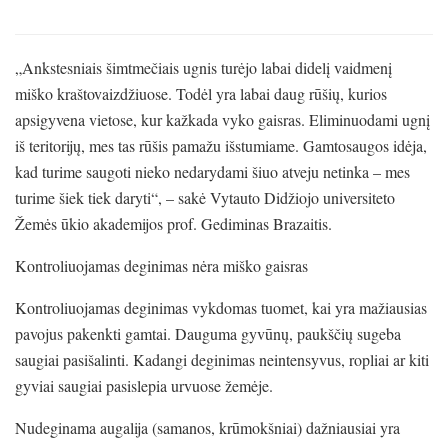
„Ankstesniais šimtmečiais ugnis turėjo labai didelį vaidmenį
miško kraštovaizdžiuose. Todėl yra labai daug rūšių, kurios
apsigyvena vietose, kur kažkada vyko gaisras. Eliminuodami ugnį
iš teritorijų, mes tas rūšis pamažu išstumiame. Gamtosaugos idėja,
kad turime saugoti nieko nedarydami šiuo atveju netinka – mes
turime šiek tiek daryti“, – sakė Vytauto Didžiojo universiteto
Žemės ūkio akademijos prof. Gediminas Brazaitis.
Kontroliuojamas deginimas nėra miško gaisras
Kontroliuojamas deginimas vykdomas tuomet, kai yra mažiausias
pavojus pakenkti gamtai. Dauguma gyvūnų, paukščių sugeba
saugiai pasišalinti. Kadangi deginimas neintensyvus, ropliai ar kiti
gyviai saugiai pasislepia urvuose žemėje.
Nudeginama augalija (samanos, krūmokšniai) dažniausiai yra