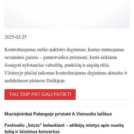
2025-02-25
Kontroliuojamas miško paklotės deginimas, kuriuo imituojamas
savaiminis gaisras – gamtotvarkos priemonė, kuria siekiama
išsaugoti nykstančias vabzdžių, paukščių ir augalų rūšis.
Užsienyje plačiai taikomas kontroliuojamas deginimas aktualus ir
nedideliuose plotuose Dzūkijoje.
TAU TAIP PAT GALI PATIKTI
Muziejininkai Palangoje pristatė A.Vienuolio laiškus
Festivalio „Inizio“ belaukiant – atlikėjų mintys apie nueitą
kelią ir būsimus koncertus