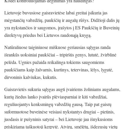
Kodėl kontroliuojamas deginimas yra naudingas?
Lietuvoje buvusiose gaisravietėse labai greitai įsikuria jas
mėgstančių vabzdžių, paukščių ir augalų rūšys. Didžioji dalis jų
yra nykstančios ir saugomos, įrašytos į ES Paukščių ir Buveinių
direktyvų priedus bei Lietuvos raudonąją knygą.
Natūraliuose taiginiuose miškuose geriausias sąlygas randa
išrankūs uoksiniai paukščiai – tripirštis genys, lututė, žvirblinė
pelėda. Ugnies pažaida reikalinga tokiems saugomiems
paukščiams kaip žalvarnis, kurtinys, tetervinas, lėlys, lygutė,
dirvoninis kalviukas, kukutis.
Gaisravietės sukuria sąlygas augti įvairiems žoliniams augalams,
kurių žiedus lanko įvairūs plėviasparniai ir kiti vabzdžiai,
reguliuojantys kenksmingų vabzdžių gausą. Taip pat gaisrų
suformuotose buveinėse veisiasi nykstantys drugiai – pietinis,
juodasis ir pušyninis satyrai – bei Lietuvoje jau išnykusioms
priskiriama taškuotoji kerpytė. Atvirų, smėlėtų, išdegusių vietų