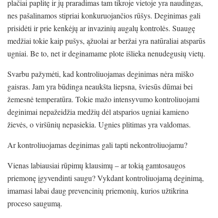
plačiai paplitę ir jų praradimas tam tikroje vietoje yra naudingas,
nes pašalinamos stipriai konkuruojančios rūšys. Deginimas gali
prisidėti ir prie kenkėjų ar invazinių augalų kontrolės. Suaugę
medžiai tokie kaip pušys, ąžuolai ar beržai yra natūraliai atsparūs
ugniai. Be to, net ir deginamame plote išlieka nenudegusių vietų.
Svarbu pažymėti, kad kontroliuojamas deginimas nėra miško
gaisras. Jam yra būdinga neaukšta liepsna, šviesūs dūmai bei
žemesnė temperatūra. Tokie mažo intensyvumo kontroliuojami
deginimai nepažeidžia medžių dėl atsparios ugniai kamieno
žievės, o viršūnių nepasiekia. Ugnies plitimas yra valdomas.
Ar kontroliuojamas deginimas gali tapti nekontroliuojamu?
Vienas labiausiai rūpimų klausimų – ar tokią gamtosaugos
priemonę įgyvendinti saugu? Vykdant kontroliuojamą deginimą,
imamasi labai daug prevencinių priemonių, kurios užtikrina
proceso saugumą.