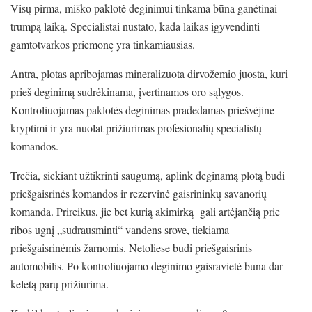
Visų pirma, miško paklotė deginimui tinkama būna ganėtinai
trumpą laiką. Specialistai nustato, kada laikas įgyvendinti
gamtotvarkos priemonę yra tinkamiausias.
Antra, plotas apribojamas mineralizuota dirvožemio juosta, kuri
prieš deginimą sudrėkinama, įvertinamos oro sąlygos.
Kontroliuojamas paklotės deginimas pradedamas priešvėjine
kryptimi ir yra nuolat prižiūrimas profesionalių specialistų
komandos.
Trečia, siekiant užtikrinti saugumą, aplink deginamą plotą budi
priešgaisrinės komandos ir rezervinė gaisrininkų savanorių
komanda. Prireikus, jie bet kurią akimirką gali artėjančią prie
ribos ugnį „sudrausminti“ vandens srove, tiekiama
priešgaisrinėmis žarnomis. Netoliese budi priešgaisrinis
automobilis. Po kontroliuojamo deginimo gaisravietė būna dar
keletą parų prižiūrima.