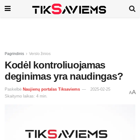
Pagrindinis
Verslo žinios
Kodėl kontroliuojamas
deginimas yra naudingas?
Paskelbė
Naujienų portalas Tiksaviems
2025-02-25
A
A
Skaitymo laikas: 4 min.