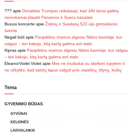
???
apie
Donaldas Trumpas reikalauja, kad JAV laivai galėtų
nemokamai plaukti Panamos ir Sueco kanalais
Buvusi koncerte
apie
Žolinių ir Svėdasų 522-ojo gimtadienio
šventė
Negali būti
apie
Pasipiktino mamos elgesiu Nidos kavinėje: kur
valgau – ten kakoju, kitą kartą galima ant stalo
Kipras
apie
Pasipiktino mamos elgesiu Nidos kavinėje: kur valgau
– ten kakoju, kitą kartą galima ant stalo
EleanorViolet Violet
apie
Mes ne triušiukai su skeltom lupytėm ir
ne ožkytės, kad salotų lapus valgyti prie cepelinų, blynų, košių
Tema
GYVENIMO BŪDAS
GYVŪNAI
KELIONĖS
LAISVALAIKIS