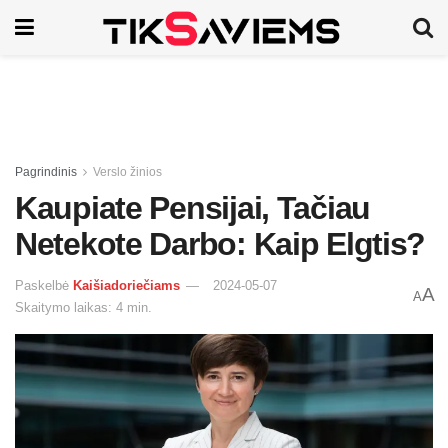
Pagrindinis
Verslo žinios
Kaupiate Pensijai, Tačiau
Netekote Darbo: Kaip Elgtis?
Paskelbė
Kaišiadoriečiams
2024-05-07
A
A
Skaitymo laikas: 4 min.