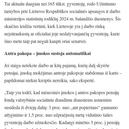
Tai aktualu daugiau nei 165 tūkst. gyventojų, rodo Užimtumo
tarnybos prie Lietuvos Respublikos socialinės apsaugos ir darbo
ministerijos statistinių rodiklių 2024 m. balandžio duomenys. Šis
skaičius leidžia vertinti, kiek Lietuvoje yra į darbo rinką
neįsitraukusių ar oficialiai joje nedalyvaujančių gyventojų, kurie
šiuo metu taip pat negali kaupti oriai senatvei.
Antra pakopa – įmokos sustoja automatiškai
Jei staiga netekote darbo ar kitų pajamų, kurių dalį skyrėte
pensijai, įmokų mokėjimas antroje pakopoje stabdomas iš karto –
papildomai niekur kreiptis nereikia, sako ekspertė.
„Taip yra todėl, kad mėnesinės įmokos į antros pakopos pensijų
fondą valstybiniu socialiniu draudimu draustiems asmenims
susideda iš dviejų dalių: 3 proc. nuo „ant popieriaus“ gaunamo
atlyginimo ir 1,5 proc. nuo užpraėjusių metų vidutinio šalies
gyventojų darbo užmokesčio. Kadangi minėtus 3 proc. į pensijų