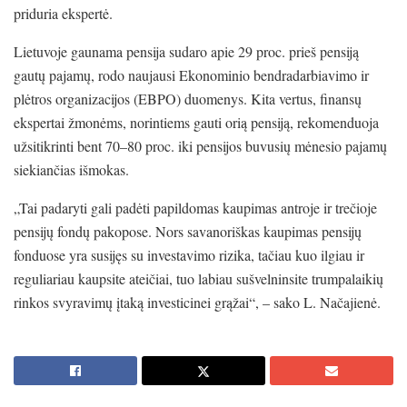
priduria ekspertė.
Lietuvoje gaunama pensija sudaro apie 29 proc. prieš pensiją
gautų pajamų, rodo naujausi Ekonominio bendradarbiavimo ir
plėtros organizacijos (EBPO) duomenys. Kita vertus, finansų
ekspertai žmonėms, norintiems gauti orią pensiją, rekomenduoja
užsitikrinti bent 70–80 proc. iki pensijos buvusių mėnesio pajamų
siekiančias išmokas.
„Tai padaryti gali padėti papildomas kaupimas antroje ir trečioje
pensijų fondų pakopose. Nors savanoriškas kaupimas pensijų
fonduose yra susijęs su investavimo rizika, tačiau kuo ilgiau ir
reguliariau kaupsite ateičiai, tuo labiau sušvelninsite trumpalaikių
rinkos svyravimų įtaką investicinei grąžai“, – sako L. Načajienė.