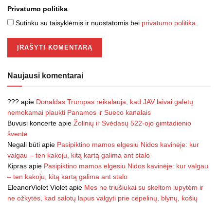
Privatumo politika
Sutinku su taisyklėmis ir nuostatomis bei
privatumo politika
.
Naujausi komentarai
???
apie
Donaldas Trumpas reikalauja, kad JAV laivai galėtų
nemokamai plaukti Panamos ir Sueco kanalais
Buvusi koncerte
apie
Žolinių ir Svėdasų 522-ojo gimtadienio
šventė
Negali būti
apie
Pasipiktino mamos elgesiu Nidos kavinėje: kur
valgau – ten kakoju, kitą kartą galima ant stalo
Kipras
apie
Pasipiktino mamos elgesiu Nidos kavinėje: kur valgau
– ten kakoju, kitą kartą galima ant stalo
EleanorViolet Violet
apie
Mes ne triušiukai su skeltom lupytėm ir
ne ožkytės, kad salotų lapus valgyti prie cepelinų, blynų, košių