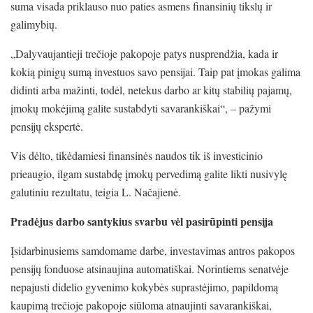
suma visada priklauso nuo paties asmens finansinių tikslų ir
galimybių.
„Dalyvaujantieji trečioje pakopoje patys nusprendžia, kada ir
kokią pinigų sumą investuos savo pensijai. Taip pat įmokas galima
didinti arba mažinti, todėl, netekus darbo ar kitų stabilių pajamų,
įmokų mokėjimą galite sustabdyti savarankiškai“, – pažymi
pensijų ekspertė.
Vis dėlto, tikėdamiesi finansinės naudos tik iš investicinio
prieaugio, ilgam sustabdę įmokų pervedimą galite likti nusivylę
galutiniu rezultatu, teigia L. Načajienė.
Pradėjus darbo santykius svarbu vėl pasirūpinti pensija
Įsidarbinusiems samdomame darbe, investavimas antros pakopos
pensijų fonduose atsinaujina automatiškai. Norintiems senatvėje
nepajusti didelio gyvenimo kokybės suprastėjimo, papildomą
kaupimą trečioje pakopoje siūloma atnaujinti savarankiškai,