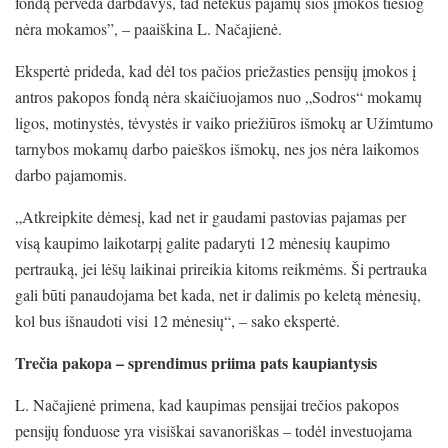
fondą perveda darbdavys, tad netekus pajamų šios įmokos tiesiog
nėra mokamos”, – paaiškina L. Načajienė.
Ekspertė prideda, kad dėl tos pačios priežasties pensijų įmokos į
antros pakopos fondą nėra skaičiuojamos nuo „Sodros“ mokamų
ligos, motinystės, tėvystės ir vaiko priežiūros išmokų ar Užimtumo
tarnybos mokamų darbo paieškos išmokų, nes jos nėra laikomos
darbo pajamomis.
„Atkreipkite dėmesį, kad net ir gaudami pastovias pajamas per
visą kaupimo laikotarpį galite padaryti 12 mėnesių kaupimo
pertrauką, jei lėšų laikinai prireikia kitoms reikmėms. Ši pertrauka
gali būti panaudojama bet kada, net ir dalimis po keletą mėnesių,
kol bus išnaudoti visi 12 mėnesių“, – sako ekspertė.
Trečia pakopa – sprendimus priima pats kaupiantysis
L. Načajienė primena, kad kaupimas pensijai trečios pakopos
pensijų fonduose yra visiškai savanoriškas – todėl investuojama