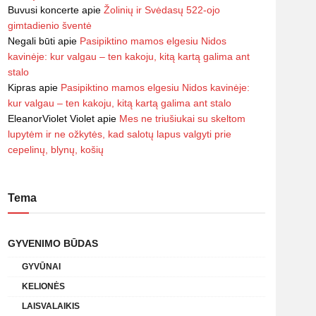
Buvusi koncerte
apie
Žolinių ir Svėdasų 522-ojo
gimtadienio šventė
Negali būti
apie
Pasipiktino mamos elgesiu Nidos
kavinėje: kur valgau – ten kakoju, kitą kartą galima ant
stalo
Kipras
apie
Pasipiktino mamos elgesiu Nidos kavinėje:
kur valgau – ten kakoju, kitą kartą galima ant stalo
EleanorViolet Violet
apie
Mes ne triušiukai su skeltom
lupytėm ir ne ožkytės, kad salotų lapus valgyti prie
cepelinų, blynų, košių
Tema
GYVENIMO BŪDAS
GYVŪNAI
KELIONĖS
LAISVALAIKIS