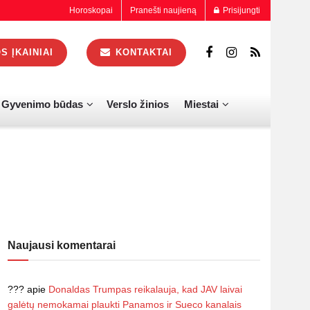
Horoskopai
Pranešti naujieną
Prisijungti
 ĮKAINIAI
KONTAKTAI
Gyvenimo būdas
Verslo žinios
Miestai
Naujausi komentarai
???
apie
Donaldas Trumpas reikalauja, kad JAV laivai
galėtų nemokamai plaukti Panamos ir Sueco kanalais