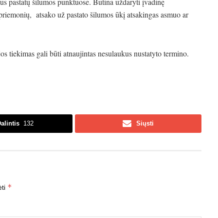
ius pastatų šilumos punktuose. Būtina uždaryti įvadinę
riemonių, atsako už pastato šilumos ūkį atsakingas asmuo ar
s tiekimas gali būti atnaujintas nesulaukus nustatyto termino.
alintis
132
Siųsti
*
ėti