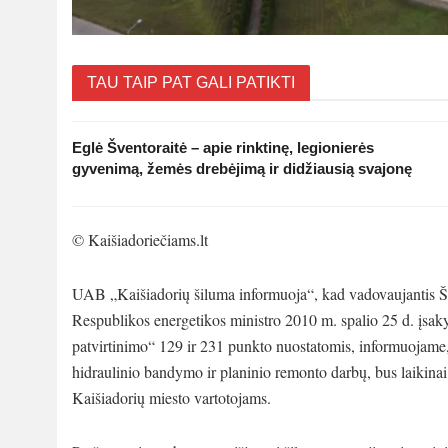
TAU TAIP PAT GALI PATIKTI
Eglė Šventoraitė – apie rinktinę, legionierės
gyvenimą, žemės drebėjimą ir didžiausią svajonę
© Kaišiadoriečiams.lt
UAB „Kaišiadorių šiluma informuoja“, kad vadovaujantis Šil
Respublikos energetikos ministro 2010 m. spalio 25 d. įsak
patvirtinimo“ 129 ir 231 punkto nuostatomis, informuojame
hidraulinio bandymo ir planinio remonto darbų, bus laikinai
Kaišiadorių miesto vartotojams.