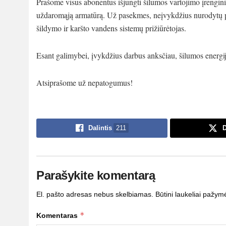
Prašome visus abonentus išjungti šilumos vartojimo įrengin
uždaromąją armatūrą. Už pasekmes, neįvykdžius nurodytų p
šildymo ir karšto vandens sistemų prižiūrėtojas.
Esant galimybei, įvykdžius darbus anksčiau, šilumos energijo
Atsiprašome už nepatogumus!
Dalintis
211
D
Parašykite komentarą
El. pašto adresas nebus skelbiamas.
Būtini laukeliai pažym
*
Komentaras