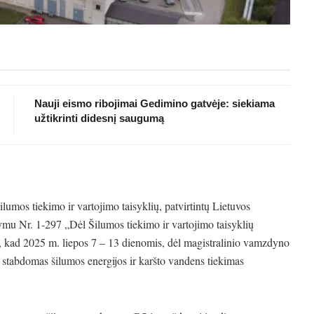
Nauji eismo ribojimai Gedimino gatvėje: siekiama
užtikrinti didesnį saugumą
umos tiekimo ir vartojimo taisyklių, patvirtintų Lietuvos
ymu Nr. 1-297 „Dėl Šilumos tiekimo ir vartojimo taisyklių
, kad 2025 m. liepos 7 – 13 dienomis, dėl magistralinio vamzdyno
 stabdomas šilumos energijos ir karšto vandens tiekimas