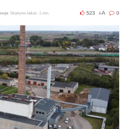
A
523
0
uvoje
Skaitymo laikas: 1 min.
A