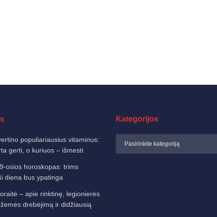
s
Kategorijos
ertino populiariausius vitaminus:
ta gerti, o kuriuos – išmesti
9-osios horoskopas: trims
i diena bus ypatinga
raitė – apie rinktinę, legionierės
žemės drebėjimą ir didžiausią