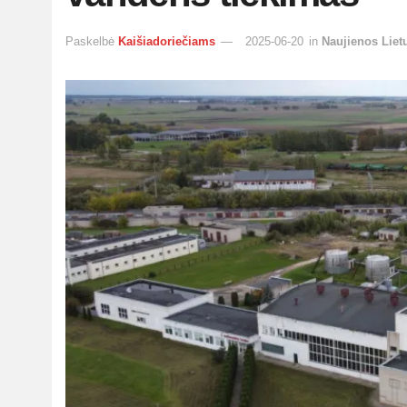
Paskelbė
Kaišiadoriečiams
2025-06-20
in
Naujienos Liet