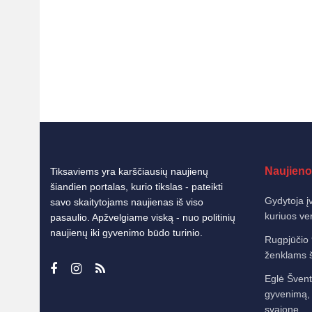
Naujieno
Tiksaviems yra karščiausių naujienų
šiandien portalas, kurio tikslas - pateikti
Gydytoja įv
savo skaitytojams naujienas iš viso
kuriuos ver
pasaulio. Apžvelgiame viską - nuo politinių
naujienų iki gyvenimo būdo turinio.
Rugpjūčio 
ženklams š
Eglė Švento
gyvenimą, 
svajonę