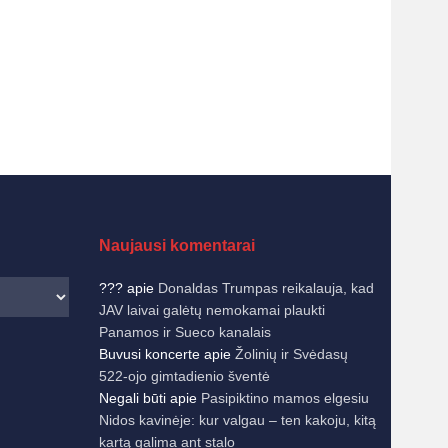
Naujausi komentarai
???
apie
Donaldas Trumpas reikalauja, kad
JAV laivai galėtų nemokamai plaukti
Panamos ir Sueco kanalais
Buvusi koncerte
apie
Žolinių ir Svėdasų
522-ojo gimtadienio šventė
Negali būti
apie
Pasipiktino mamos elgesiu
Nidos kavinėje: kur valgau – ten kakoju, kitą
kartą galima ant stalo