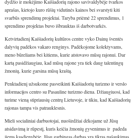
dydžio ir mokėjimo Kaišiadorių rajono savivaldybėje tvarkos
aprašas, kietojo kuro rūšių vidutinės kainos bei svarstyti kiti
svarbūs sprendimų projektai. Taryba priėmė 22 sprendimus, 1
sprendimo projektas buvo išbrauktas iš darbotvarkės.
Ketvirtadienį Kaišiadorių kultūros centre vyko Dainų šventės
dalyvių padėkos vakaro renginys. Padėkojome kolektyvams,
meno būreliams bei kitiems, kurie atstovavo mūsų rajonui. Dar
kartą pasidžiaugiau, kad mūsų rajone yra tiek daug talentingų
žmonių, kurie garsina mūsų kraštą.
Penktadienį užsukome pasveikinti Kaišiadorių turizmo ir verslo
informacijos centro su Pasauline turizmo diena. Džiaugiuosi, kad
turime vieną stipriausių centrų Lietuvoje, ir tikiu, kad Kaišiadorių
rajonas tampa vis patrauklesnis.
Mieli socialiniai darbuotojai, nuoširdžiai dėkojame už Jūsų
atsidavimą ir rūpestį, kuris keičia žmonių gyvenimus ir padeda
jiems kasdienybėje. Jūsų garbingas darbas yra tikras pašaukimas,