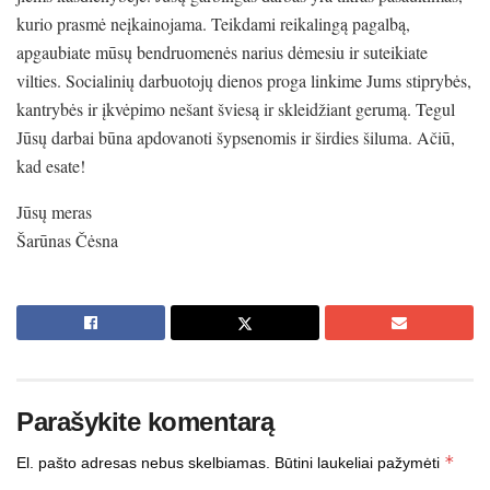
kurio prasmė neįkainojama. Teikdami reikalingą pagalbą,
apgaubiate mūsų bendruomenės narius dėmesiu ir suteikiate
vilties. Socialinių darbuotojų dienos proga linkime Jums stiprybės,
kantrybės ir įkvėpimo nešant šviesą ir skleidžiant gerumą. Tegul
Jūsų darbai būna apdovanoti šypsenomis ir širdies šiluma. Ačiū,
kad esate!
Jūsų meras
Šarūnas Čėsna
Parašykite komentarą
*
El. pašto adresas nebus skelbiamas.
Būtini laukeliai pažymėti