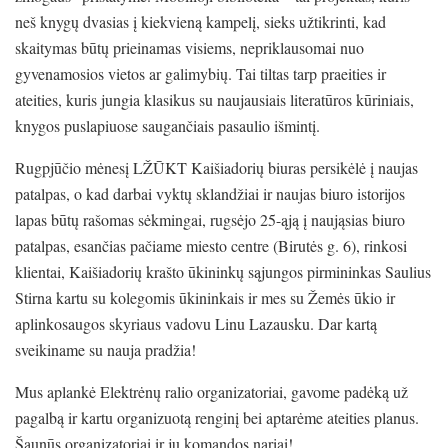
neš knygų dvasias į kiekvieną kampelį, sieks užtikrinti, kad
skaitymas būtų prieinamas visiems, nepriklausomai nuo
gyvenamosios vietos ar galimybių. Tai tiltas tarp praeities ir
ateities, kuris jungia klasikus su naujausiais literatūros kūriniais,
knygos puslapiuose saugančiais pasaulio išmintį.
Rugpjūčio mėnesį LŽŪKT Kaišiadorių biuras persikėlė į naujas
patalpas, o kad darbai vyktų sklandžiai ir naujas biuro istorijos
lapas būtų rašomas sėkmingai, rugsėjo 25-ąją į naująsias biuro
patalpas, esančias pačiame miesto centre (Birutės g. 6), rinkosi
klientai, Kaišiadorių krašto ūkininkų sąjungos pirmininkas Saulius
Stirna kartu su kolegomis ūkininkais ir mes su Žemės ūkio ir
aplinkosaugos skyriaus vadovu Linu Lazausku. Dar kartą
sveikiname su nauja pradžia!
Mus aplankė Elektrėnų ralio organizatoriai, gavome padėką už
pagalbą ir kartu organizuotą renginį bei aptarėme ateities planus.
Šaunūs organizatoriai ir jų komandos nariai!