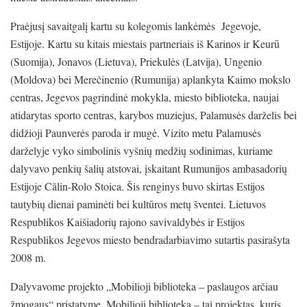
Praėjusį savaitgalį kartu su kolegomis lankėmės Jegevoje,
Estijoje. Kartu su kitais miestais partneriais iš Karinos ir Keurū
(Suomija), Jonavos (Lietuva), Priekulės (Latvija), Ungenio
(Moldova) bei Merečinenio (Rumunija) aplankyta Kaimo mokslo
centras, Jegevos pagrindinė mokykla, miesto biblioteka, naujai
atidarytas sporto centras, karybos muziejus, Palamusės darželis bei
didžioji Paunverės paroda ir mugė. Vizito metu Palamusės
darželyje vyko simbolinis vyšnių medžių sodinimas, kuriame
dalyvavo penkių šalių atstovai, įskaitant Rumunijos ambasadorių
Estijoje Călin-Rolo Stoica. Šis renginys buvo skirtas Estijos
tautybių dienai paminėti bei kultūros metų šventei. Lietuvos
Respublikos Kaišiadorių rajono savivaldybės ir Estijos
Respublikos Jegevos miesto bendradarbiavimo sutartis pasirašyta
2008 m.
Dalyvavome projekto „Mobilioji biblioteka – paslaugos arčiau
žmogaus“ pristatyme. Mobilioji biblioteka – tai projektas, kuris