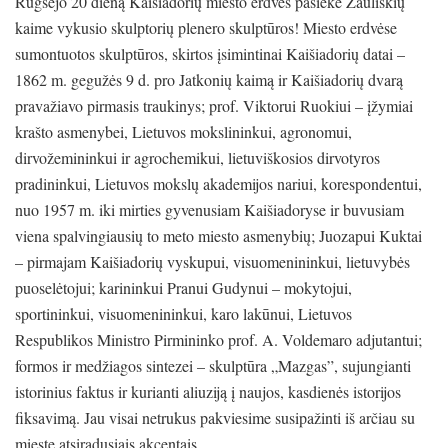
Rugsėjo 20 dieną Kaišiadorių miesto erdves pasiekė Zauliškių
kaime vykusio skulptorių plenero skulptūros! Miesto erdvėse
sumontuotos skulptūros, skirtos įsimintinai Kaišiadorių datai –
1862 m. gegužės 9 d. pro Jatkonių kaimą ir Kaišiadorių dvarą
pravažiavo pirmasis traukinys; prof. Viktorui Ruokiui – įžymiai
krašto asmenybei, Lietuvos mokslininkui, agronomui,
dirvožemininkui ir agrochemikui, lietuviškosios dirvotyros
pradininkui, Lietuvos mokslų akademijos nariui, korespondentui,
nuo 1957 m. iki mirties gyvenusiam Kaišiadoryse ir buvusiam
viena spalvingiausių to meto miesto asmenybių; Juozapui Kuktai
– pirmajam Kaišiadorių vyskupui, visuomenininkui, lietuvybės
puoselėtojui; karininkui Pranui Gudynui – mokytojui,
sportininkui, visuomenininkui, karo lakūnui, Lietuvos
Respublikos Ministro Pirmininko prof. A. Voldemaro adjutantui;
formos ir medžiagos sintezei – skulptūra „Mazgas”, sujungianti
istorinius faktus ir kurianti aliuziją į naujos, kasdienės istorijos
fiksavimą. Jau visai netrukus pakviesime susipažinti iš arčiau su
mieste atsiradusiais akcentais.