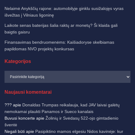
Nelaimė Anykščių rajone: automobilyje ginklu susižalojęs vyras
išvežtas į Vilniaus ligoninę
Laikote senas baterijas šalia raktų ar monetų? Ši klaida gali
baigtis gaisru
Finansavimas bendruomenėms: Kaišiadoryse skelbiamas
papildomas NVO projektų konkursas
Kategorijos
Naujausi komentarai
???
apie
Donaldas Trumpas reikalauja, kad JAV laivai galėtų
nemokamai plaukti Panamos ir Sueco kanalais
Buvusi koncerte
apie
Žolinių ir Svėdasų 522-ojo gimtadienio
šventė
Negali būti
apie
Pasipiktino mamos elgesiu Nidos kavinėje: kur