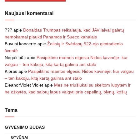
Naujausi komentarai
???
apie
Donaldas Trumpas reikalauja, kad JAV laivai galėtų
nemokamai plaukti Panamos ir Sueco kanalais
Buvusi koncerte
apie
Žolinių ir Svėdasų 522-ojo gimtadienio
šventė
Negali būti
apie
Pasipiktino mamos elgesiu Nidos kavinėje: kur
valgau – ten kakoju, kitą kartą galima ant stalo
Kipras
apie
Pasipiktino mamos elgesiu Nidos kavinėje: kur valgau
– ten kakoju, kitą kartą galima ant stalo
EleanorViolet Violet
apie
Mes ne triušiukai su skeltom lupytėm ir
ne ožkytės, kad salotų lapus valgyti prie cepelinų, blynų, košių
Tema
GYVENIMO BŪDAS
GYVŪNAI