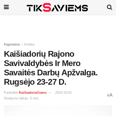
Pagrindinis
Politika
Kaišiadorių Rajono
Savivaldybės Ir Mero
Savaitės Darbų Apžvalga.
Rugsėjo 23-27 D.
Paskelbė
Kaišiadoriečiams
2024-10-01
A
A
Skaitymo laikas: 5 min.