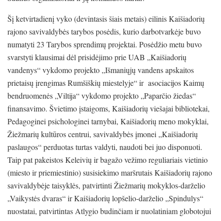
Šį ketvirtadienį vyko (devintasis šiais metais) eilinis Kaišiadorių
rajono savivaldybės tarybos posėdis, kurio darbotvarkėje buvo
numatyti 23 Tarybos sprendimų projektai. Posėdžio metu buvo
svarstyti klausimai dėl prisidėjimo prie UAB „Kaišiadorių
vandenys“ vykdomo projekto „Išmaniųjų vandens apskaitos
prietaisų įrengimas Rumšiškių miestelyje“ ir asociacijos Kaimų
bendruomenės „Viltija“ vykdomo projekto „Paparčio žiedas“
finansavimo. Švietimo įstaigoms, Kaišiadorių viešajai bibliotekai,
Pedagoginei psichologinei tarnybai, Kaišiadorių meno mokyklai,
Žiežmarių kultūros centrui, savivaldybės įmonei „Kaišiadorių
paslaugos“ perduotas turtas valdyti, naudoti bei juo disponuoti.
Taip pat pakeistos Keleivių ir bagažo vežimo reguliariais vietinio
(miesto ir priemiestinio) susisiekimo maršrutais Kaišiadorių rajono
savivaldybėje taisyklės, patvirtinti Žiežmarių mokyklos-darželio
„Vaikystės dvaras“ ir Kaišiadorių lopšelio-darželio „Spindulys“
nuostatai, patvirtintas Atlygio budinčiam ir nuolatiniam globotojui