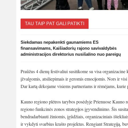
TAU TAIP PAT GALI PATIKTI
Siekdamas nepakenkti gaunamiems ES
finansavimams, Kaišiadorių rajono savivaldybės
administracijos direktorius nusišalino nuo pareigų
Praūžus 4 dienų festivaliui susitikome su visa organizacine 
įžvalgomis, atsiliepimais ir geromis emocijomis. Nors ir vis
Dar kartą dėkojame visiems partneriams ir rėmėjams, kurie pr
Kauno regiono plėtros tarybos posėdyje Prienuose Kauno r
regiono funkcinės zonos strategijos įgyvendinimo. Šis susita
bendradarbiauti žiniomis, įgūdžiais, organizaciniais ištekliai
ir vykdyti svarbius krašto projektus. Rengiant Strategiją,