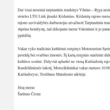
Dar visai neseniai tarptautinis traukinys Vilnius – Ryga nes
stoteles LTG Link įtraukė Kėdainius. Kėdainių rajono mera
rajono savivaldybės darbuotojus atvažiuoti Tarptautiniu trau
stiprina bendrystę, tad dėkojame merui Valentinui ir jo pata
įspūdžių.
Vakar vyko tradicinis kultūrinis renginys Mototourism Sprint
paveldą bei svarbius žmonės. Šį kartą renginio maršrute di
kultūros sostinė. Dalyviai aplankė ne vieną Kaišiadorių raj
Raudeliūnienės šakotį. Motociklininkai vakar startavo 10:0
Kaišiadoryse, Teofiliaus Matulionio aikštėje.
Jūsų meras
Šarūnas Čėsna