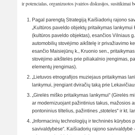
ir potencialas, organizuotos įvairios diskusijos, susitikimai
Pagal parengtą Strategiją Kaišiadorių rajono sa
„Kultūros paveldo objektų pritaikymas lankymui 
(kultūros paveldo objektas), esančios Vilniaus g
automobilių stovėjimo aikštelę ir privažiavimo kel
esančio Maisiejūnų k., Kruonio sen., pritaikymas 
stovėjimo aikštelės prie piliakalnio įrengimas, 
elementų įrengimas).
„Lietuvos etnografijos muziejaus pritaikymas la
lankymui, įrengiant dviračių taką prie Lekavičia
„Girelės miško pritaikymas lankymui“ (Girelės mi
ar modernizuojant pažintinius takus, mažosios ar
pontoninius tiltelius, pažintines „stoteles“ ir kt. 
„Informacinių technologijų ir techninės kūrybos 
savivaldybėse“. Kaišiadorių rajono savivaldybė 