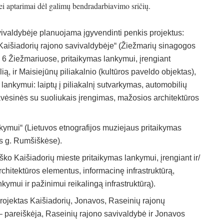
 bei aptarimai dėl galimų bendradarbiavimo sričių.
vivaldybėje planuojama įgyvendinti penkis projektus:
Kaišiadorių rajono savivaldybėje“ (Žiežmarių sinagogos
. 6 Žiežmariuose, pritaikymas lankymui, įrengiant
ią, ir Maisiejūnų piliakalnio (kultūros paveldo objektas),
lankymui: laiptų į piliakalnį sutvarkymas, automobilių
pavėsinės su suoliukais įrengimas, mažosios architektūros
nkymui“ (Lietuvos etnografijos muziejaus pritaikymas
us g. Rumšiškėse).
ško Kaišiadorių mieste pritaikymas lankymui, įrengiant ir/
chitektūros elementus, informacinę infrastruktūrą,
lankymui ir pažinimui reikalingą infrastruktūrą).
projektas Kaišiadorių, Jonavos, Raseinių rajonų
– pareiškėja, Raseinių rajono savivaldybė ir Jonavos