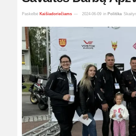
Paskelbė
Kaišiadoriečiams
2024-06-09
in
Politika
Skaity