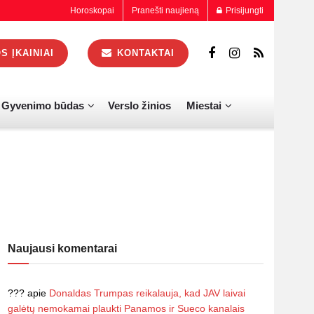
Horoskopai
Pranešti naujieną
Prisijungti
 ĮKAINIAI
KONTAKTAI
Gyvenimo būdas
Verslo žinios
Miestai
Naujausi komentarai
???
apie
Donaldas Trumpas reikalauja, kad JAV laivai
galėtų nemokamai plaukti Panamos ir Sueco kanalais