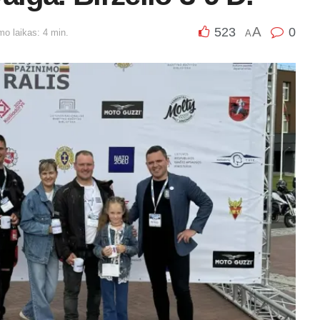
A
523
0
mo laikas: 4 min.
A