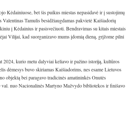
tojo Kėdainiuose, bet šis puikus miestas nepasidavė ir į sustojimų
s Valentinas Tamulis besidžiaugdamas pakvietė Kaišiadorių
kiniu į Kėdainius ir pasisvečiuoti. Bendravimas su kitais miestais
rėjai Vilijai, kad suorganizavo mums įdomią dieną, grįžome pilni
 2024, kurio metu dalyviai keliavo ir pažino istoriją, kultūros
delis dėmesys buvo skiriamas Kaišiadorims, nes esame Lietuvos
ono objektą bei paragavo tradicinės amatininkės Onutės
0 val. nuo Nacionalinės Martyno Mažvydo bibliotekos ir finišavo