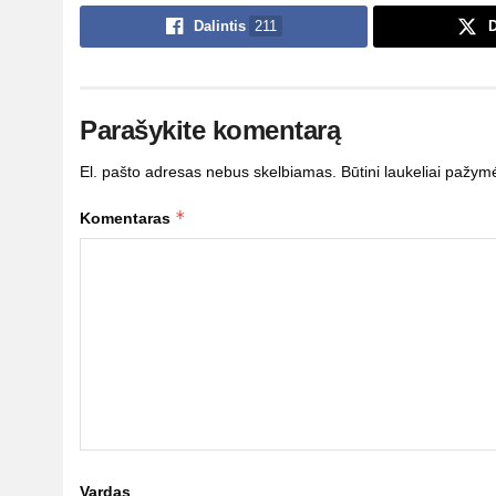
Dalintis
211
D
Parašykite komentarą
El. pašto adresas nebus skelbiamas.
Būtini laukeliai pažym
*
Komentaras
Vardas