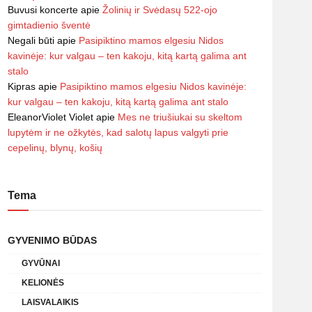
Buvusi koncerte
apie
Žolinių ir Svėdasų 522-ojo
gimtadienio šventė
Negali būti
apie
Pasipiktino mamos elgesiu Nidos
kavinėje: kur valgau – ten kakoju, kitą kartą galima ant
stalo
Kipras
apie
Pasipiktino mamos elgesiu Nidos kavinėje:
kur valgau – ten kakoju, kitą kartą galima ant stalo
EleanorViolet Violet
apie
Mes ne triušiukai su skeltom
lupytėm ir ne ožkytės, kad salotų lapus valgyti prie
cepelinų, blynų, košių
Tema
GYVENIMO BŪDAS
GYVŪNAI
KELIONĖS
LAISVALAIKIS