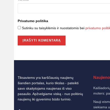
Privatumo politika
Sutinku su taisyklėmis ir nuostatomis bei
privatumo politi
Naujieno
Tiksaviems yra karščiausių naujienų
šiandien portalas, kurio tikslas - pateikti
Kaišiadorių
savo skaitytojams naujienas iš viso
moters: pat
pasaulio. Apžvelgiame viską - nuo politinių
naujienų iki gyvenimo būdo turinio.
Nauji eism
siekiama u