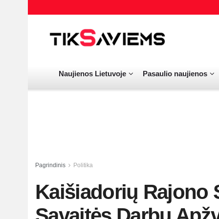
Naujienos Lietuvoje
Pasaulio naujienos
Pagrindinis
Politika
Kaišiadorių Rajono 
Savaitės Darbų Apžva