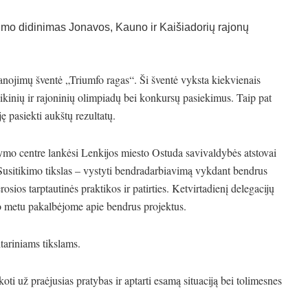
mo didinimas Jonavos, Kauno ir Kaišiadorių rajonų
ojimų šventė „Triumfo ragas“. Ši šventė vyksta kiekvienais
likinių ir rajoninių olimpiadų bei konkursų pasiekimus. Taip pat
 pasiekti aukštų rezultatų.
ymo centre lankėsi Lenkijos miesto Ostuda savivaldybės atstovai
. Susitikimo tikslas – vystyti bendradarbiavimą vykdant bendrus
sios tarptautinės praktikos ir patirties. Ketvirtadienį delegacijų
mo metu pakalbėjome apie bendrus projektus.
tariniams tikslams.
ti už praėjusias pratybas ir aptarti esamą situaciją bei tolimesnes