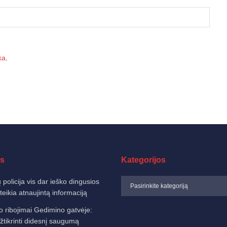
ka
.
s
Kategorijos
 policija vis dar ieško dingusios
eikia atnaujintą informaciją
o ribojimai Gedimino gatvėje:
žtikrinti didesnį saugumą