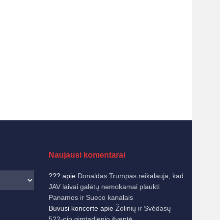
Naujausi komentarai
???
apie
Donaldas Trumpas reikalauja, kad
JAV laivai galėtų nemokamai plaukti
Panamos ir Sueco kanalais
Buvusi koncerte
apie
Žolinių ir Svėdasų
522-ojo gimtadienio šventė