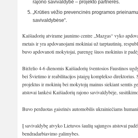
rajono savivaldybė – projekto partnerės.
„Krūties vėžio prevencinės programos prieinamu
savivaldybėse“.
Kaišiadorių atvirame jaunimo centre „Mazgas“ vyko apdovan
metais ir yra apdovanojami mokiniai už tarptautinių, respub
buvo apdovanoti mokytojai, parengę šiuos mokinius ir padėję
Birželio 4-6 dienomis Kaišiadorių šventosios Faustinos ugd
bei Švietimo ir reabilitacijos įstaigų komplekso direktorius
projektus ir mokinių bei mokytojų mainus siekiant semtis gero
atstovai lankėsi Kaišiadorių rajono savivaldybėje, susitiki
Buvo perduotas gaisrinės automobilis ukrainiečiams humani
Į savivaldybę atvyko Lietuvos šaulių sąjungos atstovai padėko
bendradarbiavimo galimybes.