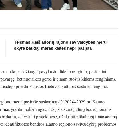
Teismas Kaišiadorių rajono savivaldybės merui
skyrė baudą: meras kaltės nepripažįsta
komanda pasidžiaugti pavykusiu dideliu renginiu, pasidalinti
i pavargę, bet nuotaikos geros ir einam ruoštis kitiems renginiams.
isidėjo prie didžiausios Lietuvos kultūros sostinės renginio.
egiono merai pasirašė susitarimą dėl 2024–2029 m. Kauno
rimas yra itin reikšmingas, nes jis atveria galimybes regionams
s ir darbu, dalyvauti projektuose, užtikrinti reikalingą finansavimą
 buvo identifikuotos bendros Kauno regiono savivaldybių problemos