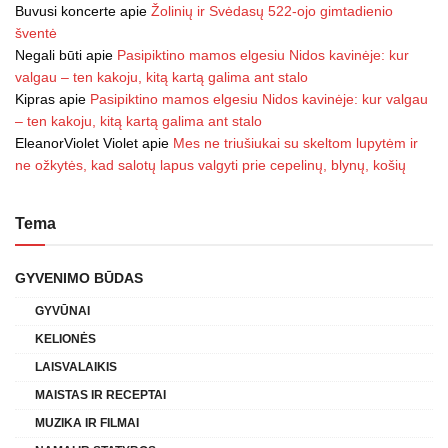
Buvusi koncerte
apie
Žolinių ir Svėdasų 522-ojo gimtadienio
šventė
Negali būti
apie
Pasipiktino mamos elgesiu Nidos kavinėje: kur
valgau – ten kakoju, kitą kartą galima ant stalo
Kipras
apie
Pasipiktino mamos elgesiu Nidos kavinėje: kur valgau
– ten kakoju, kitą kartą galima ant stalo
EleanorViolet Violet
apie
Mes ne triušiukai su skeltom lupytėm ir
ne ožkytės, kad salotų lapus valgyti prie cepelinų, blynų, košių
Tema
GYVENIMO BŪDAS
GYVŪNAI
KELIONĖS
LAISVALAIKIS
MAISTAS IR RECEPTAI
MUZIKA IR FILMAI