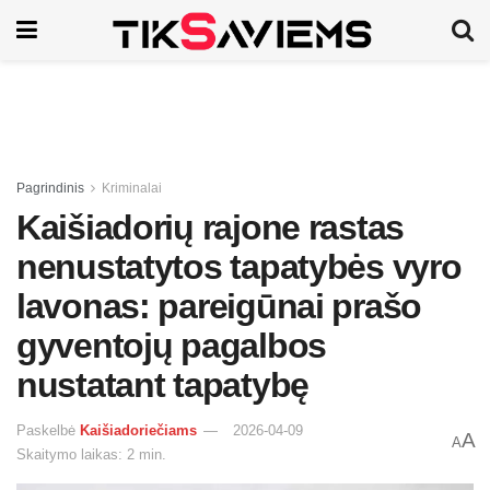
Pagrindinis
Kriminalai
Kaišiadorių rajone rastas
nenustatytos tapatybės vyro
lavonas: pareigūnai prašo
gyventojų pagalbos
nustatant tapatybę
Paskelbė
Kaišiadoriečiams
2026-04-09
A
A
Skaitymo laikas: 2 min.