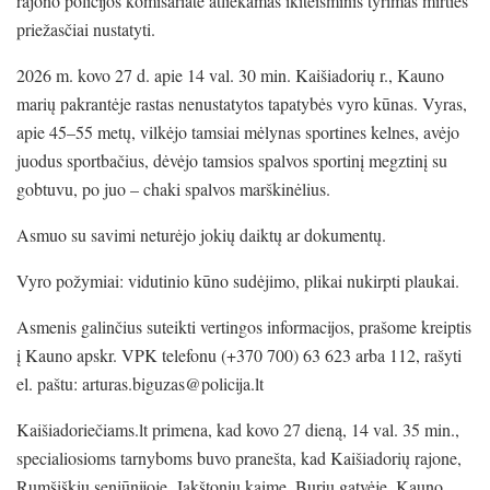
rajono policijos komisariate atliekamas ikiteisminis tyrimas mirties
priežasčiai nustatyti.
2026 m. kovo 27 d. apie 14 val. 30 min. Kaišiadorių r., Kauno
marių pakrantėje rastas nenustatytos tapatybės vyro kūnas. Vyras,
apie 45–55 metų, vilkėjo tamsiai mėlynas sportines kelnes, avėjo
juodus sportbačius, dėvėjo tamsios spalvos sportinį megztinį su
gobtuvu, po juo – chaki spalvos marškinėlius.
Asmuo su savimi neturėjo jokių daiktų ar dokumentų.
Vyro požymiai: vidutinio kūno sudėjimo, plikai nukirpti plaukai.
Asmenis galinčius suteikti vertingos informacijos, prašome kreiptis
į Kauno apskr. VPK telefonu (+370 700) 63 623 arba 112, rašyti
el. paštu: arturas.biguzas@policija.lt
Kaišiadoriečiams.lt primena, kad kovo 27 dieną, 14 val. 35 min.,
specialiosioms tarnyboms buvo pranešta, kad Kaišiadorių rajone,
Rumšiškių seniūnijoje, Jakštonių kaime, Burių gatvėje, Kauno