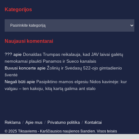
Kategorijos
Naujausi komentarai
???
apie
Donaldas Trumpas reikalauja, kad JAV laivai galėtų
nemokamai plaukti Panamos ir Sueco kanalais
Buvusi koncerte
apie
Žolinių ir Svėdasų 522-ojo gimtadienio
šventė
Negali būti
apie
Pasipiktino mamos elgesiu Nidos kavinėje: kur
valgau – ten kakoju, kitą kartą galima ant stalo
Reklama
Apie mus
Privatumo politika
Kontaktai
© 2025 Tiksaviems - Karščiausios naujienos šiandien. Visos teisės
saugomos.
Ukmergės žinios
-
Jonavos žinios
-
German News
-
Spain News
-