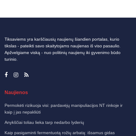
Tiksaviems yra karščiausių naujienų šiandien portalas, kurio
tikslas - pateikti savo skaitytojams naujienas iš viso pasaulio.
Apžvelgiame viską - nuo politinių naujienų iki gyvenimo būdo
turinio.
Naujienos
Permokėti rizikuoja visi: pardavėjų manipuliacijos NT rinkoje ir
kaip į jas nepakliūti
Anykščiai toliau lieka tarp nedarbo lyderių
Kaip pasigaminti fermentuotą rožių arbatą: išsamus gidas