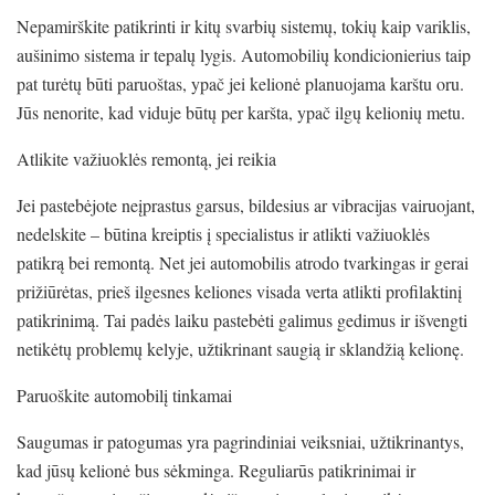
Nepamirškite patikrinti ir kitų svarbių sistemų, tokių kaip variklis,
aušinimo sistema ir tepalų lygis. Automobilių kondicionierius taip
pat turėtų būti paruoštas, ypač jei kelionė planuojama karštu oru.
Jūs nenorite, kad viduje būtų per karšta, ypač ilgų kelionių metu.
Atlikite važiuoklės remontą, jei reikia
Jei pastebėjote neįprastus garsus, bildesius ar vibracijas vairuojant,
nedelskite – būtina kreiptis į specialistus ir atlikti važiuoklės
patikrą bei remontą. Net jei automobilis atrodo tvarkingas ir gerai
prižiūrėtas, prieš ilgesnes keliones visada verta atlikti profilaktinį
patikrinimą. Tai padės laiku pastebėti galimus gedimus ir išvengti
netikėtų problemų kelyje, užtikrinant saugią ir sklandžią kelionę.
Paruoškite automobilį tinkamai
Saugumas ir patogumas yra pagrindiniai veiksniai, užtikrinantys,
kad jūsų kelionė bus sėkminga. Reguliarūs patikrinimai ir