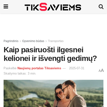
Pagrindinis
Gyvenimo būdas
Transportas
Kaip pasiruošti ilgesnei
kelionei ir išvengti gedimų?
Paskelbė
Naujienų portalas Tiksaviems
2025-07-31
A
A
Skaitymo laikas: 3 min.