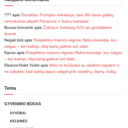
???
apie
Donaldas Trumpas reikalauja, kad JAV laivai galėtų
nemokamai plaukti Panamos ir Sueco kanalais
Buvusi koncerte
apie
Žolinių ir Svėdasų 522-ojo gimtadienio
šventė
Negali būti
apie
Pasipiktino mamos elgesiu Nidos kavinėje: kur
valgau – ten kakoju, kitą kartą galima ant stalo
Kipras
apie
Pasipiktino mamos elgesiu Nidos kavinėje: kur valgau
– ten kakoju, kitą kartą galima ant stalo
EleanorViolet Violet
apie
Mes ne triušiukai su skeltom lupytėm ir
ne ožkytės, kad salotų lapus valgyti prie cepelinų, blynų, košių
Tema
GYVENIMO BŪDAS
GYVŪNAI
KELIONĖS