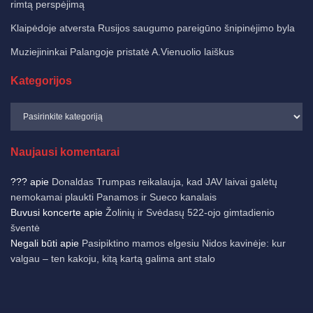
rimtą perspėjimą
Klaipėdoje atversta Rusijos saugumo pareigūno šnipinėjimo byla
Muziejininkai Palangoje pristatė A.Vienuolio laiškus
Kategorijos
Naujausi komentarai
???
apie
Donaldas Trumpas reikalauja, kad JAV laivai galėtų
nemokamai plaukti Panamos ir Sueco kanalais
Buvusi koncerte
apie
Žolinių ir Svėdasų 522-ojo gimtadienio
šventė
Negali būti
apie
Pasipiktino mamos elgesiu Nidos kavinėje: kur
valgau – ten kakoju, kitą kartą galima ant stalo