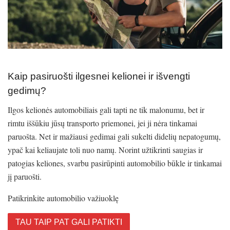
Kaip pasiruošti ilgesnei kelionei ir išvengti
gedimų?
Ilgos kelionės automobiliais gali tapti ne tik malonumu, bet ir
rimtu iššūkiu jūsų transporto priemonei, jei ji nėra tinkamai
paruošta. Net ir mažiausi gedimai gali sukelti didelių nepatogumų,
ypač kai keliaujate toli nuo namų. Norint užtikrinti saugias ir
patogias keliones, svarbu pasirūpinti automobilio būkle ir tinkamai
jį paruošti.
Patikrinkite automobilio važiuoklę
TAU TAIP PAT GALI PATIKTI