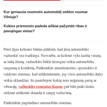
Kur geriausia nuomotis automobilį veiklos nuomai
Vilniuje?
Kokios priemonės padeda aiškiai pažymėti ribas ir
pavojingas vietas?
Prieš ilgas keliones būtina įsitikinti, kad jūsų automobilio
važiuoklė yra tvarkinga. Nesvarbu, ar kelionė vyks karštą vasarą,
ar šaltą žiemą, važiuoklės būklė tiesiogiai veikia automobilio
saugumą ir komfortą. Patikrinkite amortizatorius, spyruokles ir
valdymo sistemas, kad užtikrintumėte, jog visos automobilio dalys
veikia sklandžiai. Jei pastebėjote kokių nors neįprastų garsų ar
važiuoklės remontas Kaune
vibracijų,
gali būti puiki išeitis,
siekiant užtikrinti sklandų ir saugų važiavimą.
Patikrinkite pagrindines automobilio sistemas