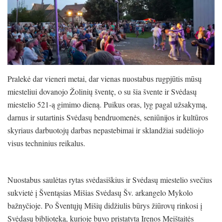
Pralekė dar vieneri metai, dar vienas nuostabus rugpjūtis mūsų
miesteliui dovanojo Žolinių šventę, o su šia švente ir Svėdasų
miestelio 521-ą gimimo dieną. Puikus oras, lyg pagal užsakymą,
darnus ir sutartinis Svėdasų bendruomenės, seniūnijos ir kultūros
skyriaus darbuotojų darbas nepastebimai ir sklandžiai sudėliojo
visus techninius reikalus.
Nuostabus saulėtas rytas svėdasiškius ir Svėdasų miestelio svečius
sukvietė į Šventąsias Mišias Svėdasų Šv. arkangelo Mykolo
bažnyčioje. Po Šventųjų Mišių didžiulis būrys žiūrovų rinkosi į
Svėdasų biblioteką, kurioje buvo pristatyta Irenos Meištaitės