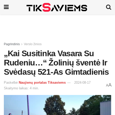
Pagrindinis
Verslo žinios
„Kai Susitinka Vasara Su
Rudeniu…“ Žolinių šventė Ir
Svėdasų 521-As Gimtadienis
Paskelbė
Naujienų portalas Tiksaviems
2024-08-17
A
A
Skaitymo laikas: 4 min.