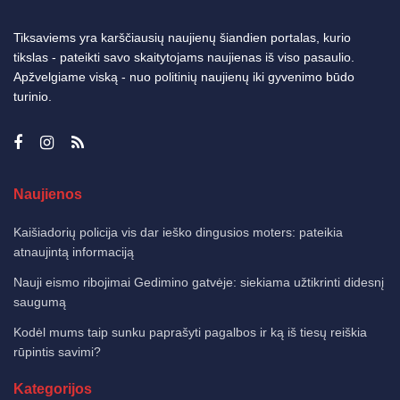
Tiksaviems yra karščiausių naujienų šiandien portalas, kurio
tikslas - pateikti savo skaitytojams naujienas iš viso pasaulio.
Apžvelgiame viską - nuo politinių naujienų iki gyvenimo būdo
turinio.
Naujienos
Kaišiadorių policija vis dar ieško dingusios moters: pateikia
atnaujintą informaciją
Nauji eismo ribojimai Gedimino gatvėje: siekiama užtikrinti didesnį
saugumą
Kodėl mums taip sunku paprašyti pagalbos ir ką iš tiesų reiškia
rūpintis savimi?
Kategorijos