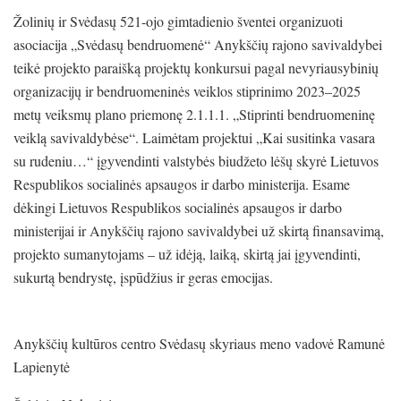
Žolinių ir Svėdasų 521-ojo gimtadienio šventei organizuoti
asociacija „Svėdasų bendruomenė“ Anykščių rajono savivaldybei
teikė projekto paraišką projektų konkursui pagal nevyriausybinių
organizacijų ir bendruomeninės veiklos stiprinimo 2023–2025
metų veiksmų plano priemonę 2.1.1.1. „Stiprinti bendruomeninę
veiklą savivaldybėse“. Laimėtam projektui „Kai susitinka vasara
su rudeniu…“ įgyvendinti valstybės biudžeto lėšų skyrė Lietuvos
Respublikos socialinės apsaugos ir darbo ministerija. Esame
dėkingi Lietuvos Respublikos socialinės apsaugos ir darbo
ministerijai ir Anykščių rajono savivaldybei už skirtą finansavimą,
projekto sumanytojams – už idėją, laiką, skirtą jai įgyvendinti,
sukurtą bendrystę, įspūdžius ir geras emocijas.
Anykščių kultūros centro Svėdasų skyriaus meno vadovė Ramunė
Lapienytė