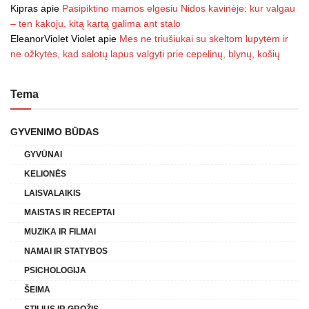
Kipras
apie
Pasipiktino mamos elgesiu Nidos kavinėje: kur valgau
– ten kakoju, kitą kartą galima ant stalo
EleanorViolet Violet
apie
Mes ne triušiukai su skeltom lupytėm ir
ne ožkytės, kad salotų lapus valgyti prie cepelinų, blynų, košių
Tema
GYVENIMO BŪDAS
GYVŪNAI
KELIONĖS
LAISVALAIKIS
MAISTAS IR RECEPTAI
MUZIKA IR FILMAI
NAMAI IR STATYBOS
PSICHOLOGIJA
ŠEIMA
STILIUS IR GROŽIS