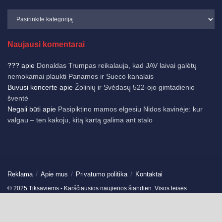
Naujausi komentarai
???
apie
Donaldas Trumpas reikalauja, kad JAV laivai galėtų
nemokamai plaukti Panamos ir Sueco kanalais
Buvusi koncerte
apie
Žolinių ir Svėdasų 522-ojo gimtadienio
šventė
Negali būti
apie
Pasipiktino mamos elgesiu Nidos kavinėje: kur
valgau – ten kakoju, kitą kartą galima ant stalo
Reklama
Apie mus
Privatumo politika
Kontaktai
© 2025 Tiksaviems - Karščiausios naujienos šiandien. Visos teisės
saugomos.
Ukmergės žinios
-
Jonavos žinios
-
German News
-
Spain News
-
Travels