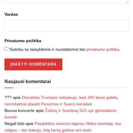
Vardas
Privatumo politika
Sutinku su taisyklėmis ir nuostatomis bei
privatumo politika
.
Naujausi komentarai
???
apie
Donaldas Trumpas reikalauja, kad JAV laivai galėtų
nemokamai plaukti Panamos ir Sueco kanalais
Buvusi koncerte
apie
Žolinių ir Svėdasų 522-ojo gimtadienio
šventė
Negali būti
apie
Pasipiktino mamos elgesiu Nidos kavinėje: kur
valgau – ten kakoju, kitą kartą galima ant stalo