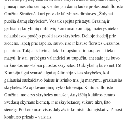
į mūsų miestelio centrą. Centre jau damų laukė profesionali floristė
Gražina Sirutienė, kuri pravedė kūrybines dirbtuves „Žolynai
puošia damų skrybėles“. Vos tik spėjus pristatyti Gražiną ir
gerbiamą kūrybinių dirbtuvių konkurso komisiją, moterys nieko
nelaukdavos pradėjo puošti savo skrybėles. Deliojo žiedelį prie
žiedelio, lapelį prie lapelio, siuvo, rišė ir klausė floristės Gražinos
patarimų. Tokį atsidavimą, tokį kruopštumą ir norą seniai teko
matyti. Ir štai, prabėgus valandėlei su trupučiu, ant stalo jau buvo
išrikiuotos nuostabiai puoštos skrybėlės. O skrybėlių buvo net 16!
Komisija ilgai svarstė, ilgai apžiūrinėjo visas skrybėles, kol
galiausiai suskaičiavo balsus ir išrinko tris, jų manymu, gražiausias
skrybėles. Po apdovanojimų vyko fotosesija. Kartu su floriste
Gražina, moterys skrybėles nuneše į Anykščių kultūros centro
Svėdasų skyriaus kiemelį, ir iš skrybėlaičių sukūrė tikrą foto
sienelę. Po konkurso visos dalyvės ir komisija draugiškai vaišinosi
konkurso prizais – vaisiais.