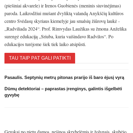
(piešiniai akvarele) ir Irenos Guobienės (meninis siuvinėjimas)
paroda. Laikrodžiui mušant dvyliktą valandą Anykščių kultūros
centro Svėdasų skyriaus kiemelyje jau smalsių žiūrovų laukė ­
„Radviliada 2024“. Prof. Rimvydas Laužikas su žmona Anželika
surengė edukaciją „Sriuba, kuria vaišindavo Radvilos“. Po
edukacijos turėjome šiek tiek laiko atsipūsti.
TAU TAIP PAT GALI PATIKTI
Pasaulis. Septynių metrų pitonas prarijo iš baro ėjusį vyrą
Dūmų detektoriai – paprastas įrenginys, galintis išgelbėti
gyvybę
Gerokai po pietų damos, nešinos skrybelėmis ir žolynais, skubėjo