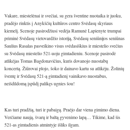
Vakare, miestelėnai ir svečiai, su gera šventine nuotaika ir juoku,
pradėjo rinktis į Anykščių kultūros centro Svėdasų skyriaus
kiemelį. Scenoje pasirodžiusi vedėja Ramunė Lapienyte trumpai
priminė Svėdasų vietovardžio istoriją, Svėdasų seniūnijos seniūnas
Saulius Rasalas pasveikino visus svėdasiškius ir miestelio svečius
su Svėdasų miestelio 521-uoju gimtadieniu. Scenoje pasirodė
atlikėjas Tomas Bagdonavičius, kuris dovanojo nuostabų
koncertą. Žiūrovai plojo, šoko ir dainavo kartu su atlikėju. Žolinių
šventę ir Svėdasų 521-ą gimtadienį vainikavo nuostabus,
neišdildomą įspūdį palikęs ugnies šou!
Kas turi pradžią, turi ir pabaigą. Praėjo dar viena gimimo diena.
Verčiame naują, švarų ir baltą gyvenimo lapą… Tikime, kad šis
521-as gimtadienis atmintyje išliks ilgam.