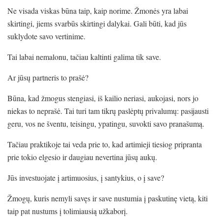
Ne visada viskas būna taip, kaip norime. Žmonės yra labai
skirtingi, jiems svarbūs skirtingi dalykai. Gali būti, kad jūs
suklydote savo vertinime.
Tai labai nemalonu, tačiau kaltinti galima tik save.
Ar jūsų partneris to prašė?
Būna, kad žmogus stengiasi, iš kailio neriasi, aukojasi, nors jo
niekas to neprašė. Tai turi tam tikrų paslėptų privalumų: pasijausti
geru, vos ne šventu, teisingu, ypatingu, suvokti savo pranašumą.
Tačiau praktikoje tai veda prie to, kad artimieji tiesiog pripranta
prie tokio elgesio ir daugiau nevertina jūsų aukų.
Jūs investuojate į artimuosius, į santykius, o į save?
Žmogų, kuris nemyli savęs ir save nustumia į paskutinę vietą, kiti
taip pat nustums į tolimiausią užkaborį.