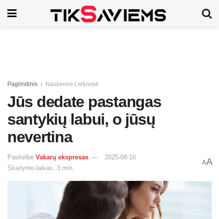
Pagrindinis
Naujienos Lietuvoje
Jūs dedate pastangas
santykių labui, o jūsų
nevertina
Paskelbė
Vakarų ekspresas
2025-08-16
A
A
Skaitymo laikas: 3 min.