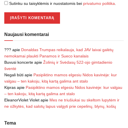
Sutinku su taisyklėmis ir nuostatomis bei
privatumo politika
.
Naujausi komentarai
???
apie
Donaldas Trumpas reikalauja, kad JAV laivai galėtų
nemokamai plaukti Panamos ir Sueco kanalais
Buvusi koncerte
apie
Žolinių ir Svėdasų 522-ojo gimtadienio
šventė
Negali būti
apie
Pasipiktino mamos elgesiu Nidos kavinėje: kur
valgau – ten kakoju, kitą kartą galima ant stalo
Kipras
apie
Pasipiktino mamos elgesiu Nidos kavinėje: kur valgau
– ten kakoju, kitą kartą galima ant stalo
EleanorViolet Violet
apie
Mes ne triušiukai su skeltom lupytėm ir
ne ožkytės, kad salotų lapus valgyti prie cepelinų, blynų, košių
Tema