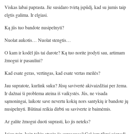
Viskas labai paprasta. Jie susidaro tvirtą įspūdį, kad su jumis taip
elgtis galima. Ir elgiasi.
Ką jūs tuo bandote nusipelnyti?
Nuolat aukotis… Nuolat stengtis…
O kam ir kodėl jūs tai darote? Ką tuo norite įrodyti sau, artimam
žmogui ir pasauliui?
Kad esate geras, vertingas, kad esate vertas meilės?
Jau supratote, kurlink suku? Jūsų savivertė akivaizdžiai per žema.
Ir dažnai ši problema ateina iš vaikystės. Jūs, ne visada
sąmoningai, laikote save nevertu kokių nors santykių ir bandote jų
nusipelnyti. Būtinai reikia dirbti su saviverte ir baimėmis.
Ar galite žmogui duoti suprasti, ko jis neteks?
Jeigu taip, kaip tokiu atveju jis sureaguos? Gal jam tikrai vienodi