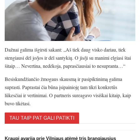
Dažnai galima išgirsti sakant: „Aš tiek daug visko dariau, tiek
stengiausi dėl jo/jos ir dėl santykių. O jis/ji su manimi elgiasi štai
šitaip… Nevertina, nedėkoja, paprasčiausiai to nesupranta…“
Besiskundžiančio žmogaus skausmą ir pasipiktinimą galima
suprasti. Paprastai čia būna įsipainioję tam tikri konkretūs
lūkesčiai ir vertinimai. O partneris sureagavo visiškai kitaip, kaip
buvo tikėtasi.
TAU TAIP PAT GALI PATIKTI
Kraupi avarija prie Vilniaus atėmė tris brangiausius