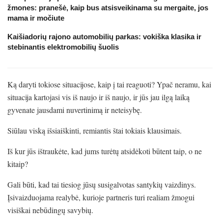
žmones: pranešė, kaip bus atsisveikinama su mergaite, jos
mama ir močiute
Kaišiadorių rajono automobilių parkas: vokiška klasika ir
stebinantis elektromobilių šuolis
Ką daryti tokiose situacijose, kaip į tai reaguoti? Ypač neramu, kai
situacija kartojasi vis iš naujo ir iš naujo, ir jūs jau ilgą laiką
gyvenate jausdami nuvertinimą ir neteisybę.
Siūlau viską išsiaiškinti, remiantis štai tokiais klausimais.
Iš kur jūs ištraukėte, kad jums turėtų atsidėkoti būtent taip, o ne
kitaip?
Gali būti, kad tai tiesiog jūsų susigalvotas santykių vaizdinys.
Įsivaizduojama realybė, kurioje partneris turi realiam žmogui
visiškai nebūdingų savybių.