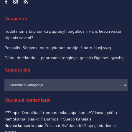
Naujienos
Kodėl mums taip sunku paprašyti pagalbos ir ką iš tiesų reiškia
rūpintis savimi?
Pasaulis. Septynių metrų pitonas prarijo iš baro ėjusį vyrą
Dūmų detektoriai – paprastas įrenginys, galintis išgelbėti gyvybę
Kategorijos
Naujausi komentarai
???
apie
Donaldas Trumpas reikalauja, kad JAV laivai galėtų
nemokamai plaukti Panamos ir Sueco kanalais
Buvusi koncerte
apie
Žolinių ir Svėdasų 522-ojo gimtadienio
šventė