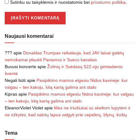
Sutinku su taisyklėmis ir nuostatomis bei
privatumo politika
.
Naujausi komentarai
???
apie
Donaldas Trumpas reikalauja, kad JAV laivai galėtų
nemokamai plaukti Panamos ir Sueco kanalais
Buvusi koncerte
apie
Žolinių ir Svėdasų 522-ojo gimtadienio
šventė
Negali būti
apie
Pasipiktino mamos elgesiu Nidos kavinėje: kur
valgau – ten kakoju, kitą kartą galima ant stalo
Kipras
apie
Pasipiktino mamos elgesiu Nidos kavinėje: kur valgau
– ten kakoju, kitą kartą galima ant stalo
EleanorViolet Violet
apie
Mes ne triušiukai su skeltom lupytėm ir
ne ožkytės, kad salotų lapus valgyti prie cepelinų, blynų, košių
Tema