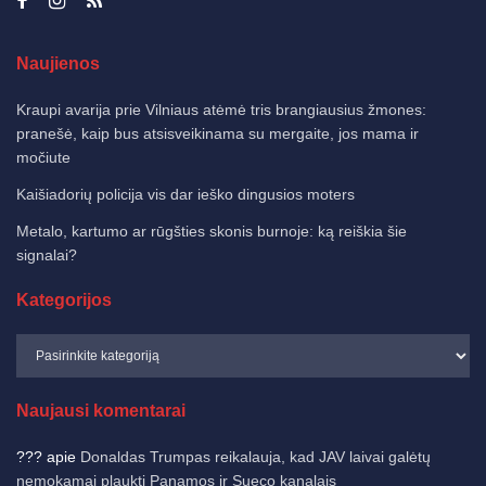
Naujienos
Kraupi avarija prie Vilniaus atėmė tris brangiausius žmones:
pranešė, kaip bus atsisveikinama su mergaite, jos mama ir
močiute
Kaišiadorių policija vis dar ieško dingusios moters
Metalo, kartumo ar rūgšties skonis burnoje: ką reiškia šie
signalai?
Kategorijos
Naujausi komentarai
???
apie
Donaldas Trumpas reikalauja, kad JAV laivai galėtų
nemokamai plaukti Panamos ir Sueco kanalais