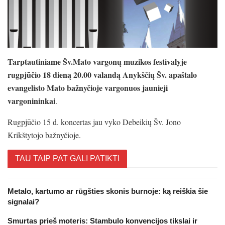
Tarptautiniame Šv.Mato vargonų muzikos festivalyje
rugpjūčio 18 dieną 20.00 valandą Anykščių Šv. apaštalo
evangelisto Mato bažnyčioje vargonuos jaunieji
vargonininkai
.
Rugpjūčio 15 d. koncertas jau vyko Debeikių Šv. Jono
Krikštytojo bažnyčioje.
TAU TAIP PAT GALI PATIKTI
Metalo, kartumo ar rūgšties skonis burnoje: ką reiškia šie
signalai?
Smurtas prieš moteris: Stambulo konvencijos tikslai ir