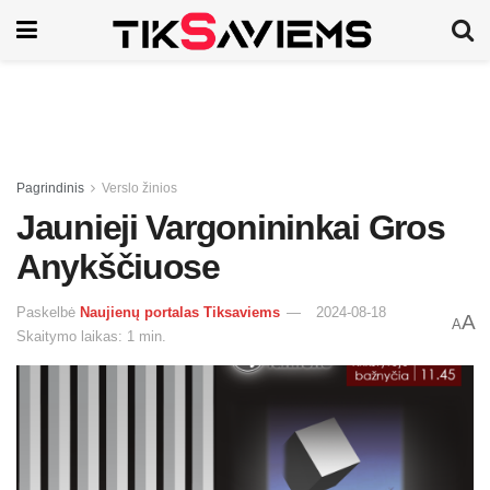
Pagrindinis
Verslo žinios
Jaunieji Vargonininkai Gros
Anykščiuose
Paskelbė
Naujienų portalas Tiksaviems
2024-08-18
A
A
Skaitymo laikas: 1 min.