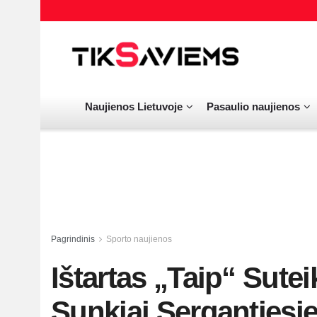
Naujienos Lietuvoje
Pasaulio naujienos
Pagrindinis
Sporto naujienos
Ištartas „Taip“ Sutei
Sunkiai Sergantiesi