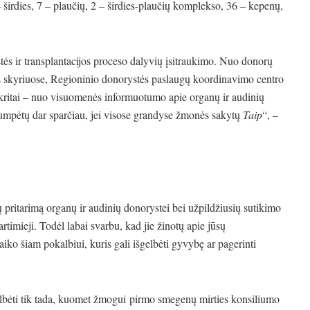
– širdies, 7 – plaučių, 2 – širdies-plaučių komplekso, 36 – kepenų,
tės ir transplantacijos proceso dalyvių įsitraukimo. Nuo donorų
jos skyriuose, Regioninio donorystės paslaugų koordinavimo centro
pskritai – nuo visuomenės informuotumo apie organų ir audinių
trumpėtų dar sparčiau, jei visose grandyse žmonės sakytų
Taip
“, –
 pritarimą organų ir audinių donorystei bei užpildžiusių sutikimo
rtimieji. Todėl labai svarbu, kad jie žinotų apie jūsų
iko šiam pokalbiui, kuris gali išgelbėti gyvybę ar pagerinti
bėti tik tada, kuomet žmogui pirmo smegenų mirties konsiliumo