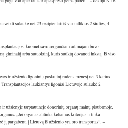
ba pagalvoti apie kitus ir apsispręsti jiems padėti“, – dėkoja NTB
sveikti sulaukė net 23 recipientai: iš viso atliktos 2 širdies, 4
 transplantacijos, kuomet savo sergančiam artimajam buvo
mą giminaitį arba sutuoktinį, kuris sutiktų dovanoti inkstą. Iš viso
vos ir užsienio ligoninių paskutinį rudens mėnesį net 3 kartus
Transplantacijos laukiantys ligoniai Lietuvoje sulaukė 2
ir užsienyje tarptautinėje donorinių organų mainų platformoje,
ganus. „Jei organas atitinka keliamus kriterijus ir tinka
 jį pargabenti į Lietuvą iš užsienio yra oro transportas“, –