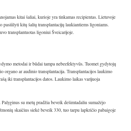
anojamas kitai šaliai, kurioje yra tinkamas recipientas. Lietuvoje
 pasiūlyti kitų šalių transplantacijų laukiantiems ligoniams.
vo transplantuotas ligoniui Šveicarijoje.
ti gydymo metodai ir būdai tampa nebeefektyvūs. Tuomet gydytojų
o organo ar audinio transplantacija. Transplantacijos laukimo
ašą iki transplantacijos datos. Laukimo laikas varijuoja
s. Palyginus su metų pradžia beveik dešimtadaliu sumažėjo
žmonių skaičius siekė beveik 330, tuo tarpu lapkričio pabaigoje