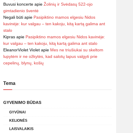
Buvusi koncerte
apie
Žolinių ir Svėdasų 522-ojo
gimtadienio šventė
Negali būti
apie
Pasipiktino mamos elgesiu Nidos
kavinėje: kur valgau – ten kakoju, kitą kartą galima ant
stalo
Kipras
apie
Pasipiktino mamos elgesiu Nidos kavinėje:
kur valgau – ten kakoju, kitą kartą galima ant stalo
EleanorViolet Violet
apie
Mes ne triušiukai su skeltom
lupytėm ir ne ožkytės, kad salotų lapus valgyti prie
cepelinų, blynų, košių
Tema
GYVENIMO BŪDAS
GYVŪNAI
KELIONĖS
LAISVALAIKIS