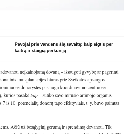
Pavojai prie vandens šią savaitę: kaip elgtis per
kaitrą ir staigią perkūniją
 padovanoti neįkainojamą dovaną – išsaugoti gyvybę ar pagerinti
onalinis transplantacijos biuras prie Sveikatos apsaugos
egioniniuose donorystės paslaugų koordinavimo centruose
, kurios pasakė
taip
– sutiko savo mirusio artimojo organus
s 7 iš 10 potencialių donorų tapo efektyviais, t. y. buvo paimtas
siems. Ačiū už besąlyginį gerumą ir sprendimą dovanoti. Tik