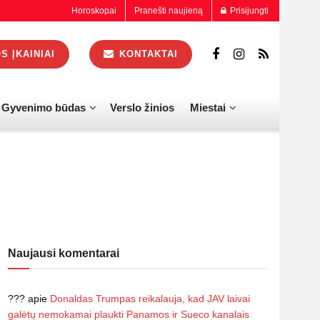
Horoskopai
Pranešti naujieną
Prisijungti
 ĮKAINIAI
KONTAKTAI
Gyvenimo būdas
Verslo žinios
Miestai
Naujausi komentarai
???
apie
Donaldas Trumpas reikalauja, kad JAV laivai
galėtų nemokamai plaukti Panamos ir Sueco kanalais