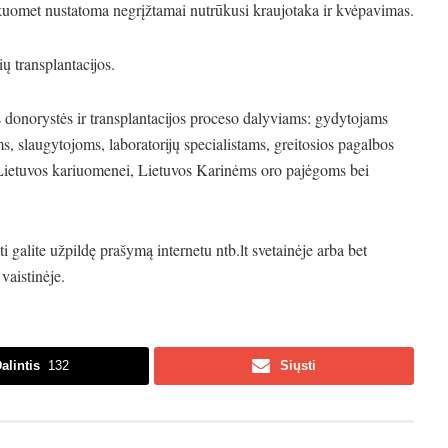
kuomet nustatoma negrįžtamai nutrūkusi kraujotaka ir kvėpavimas.
ų transplantacijos.
 donorystės ir transplantacijos proceso dalyviams: gydytojams
, slaugytojoms, laboratorijų specialistams, greitosios pagalbos
 Lietuvos kariuomenei, Lietuvos Karinėms oro pajėgoms bei
i galite užpildę prašymą internetu ntb.lt svetainėje arba bet
vaistinėje.
alintis
132
Siųsti