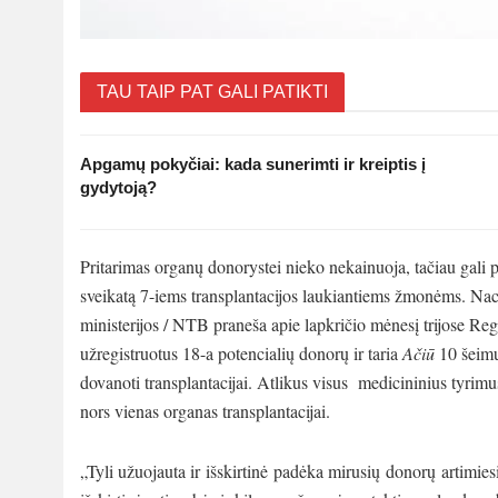
TAU TAIP PAT GALI PATIKTI
Apgamų pokyčiai: kada sunerimti ir kreiptis į
gydytoją?
Pritarimas organų donorystei nieko nekainuoja, tačiau gali
sveikatą 7-iems transplantacijos laukiantiems žmonėms. Naci
ministerijos / NTB praneša apie lapkričio mėnesį trijose R
užregistruotus 18-a potencialių donorų ir taria
Ačiū
10 šeimų
dovanoti transplantacijai. Atlikus visus medicininius tyrimu
nors vienas organas transplantacijai.
„Tyli užuojauta ir išskirtinė padėka mirusių donorų artimie