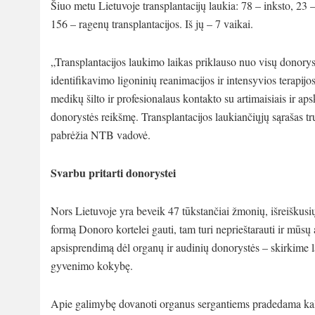
Šiuo metu Lietuvoje transplantacijų laukia: 78 – inksto, 23 
156 – ragenų transplantacijos. Iš jų – 7 vaikai.
„Transplantacijos laukimo laikas priklauso nuo visų donorys
identifikavimo ligoninių reanimacijos ir intensyvios terapi
medikų šilto ir profesionalaus kontakto su artimaisiais ir a
donorystės reikšmę. Transplantacijos laukiančiųjų sąrašas 
pabrėžia NTB vadovė.
Svarbu pritarti donorystei
Nors Lietuvoje yra beveik 47 tūkstančiai žmonių, išreiškusių
formą Donoro kortelei gauti, tam turi neprieštarauti ir mūsų a
apsisprendimą dėl organų ir audinių donorystės – skirkime la
gyvenimo kokybę.
Apie galimybę dovanoti organus sergantiems pradedama kal