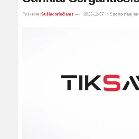
Paskelbė
Kaišiadoriečiams
2023-12-07
in
Sporto naujien