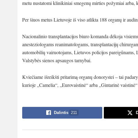
metu nustatomi klinikiniai smegenų mirties požymiai arba, 
Per šiuos metus Lietuvoje iš viso atlikta 188 organų ir audini
Nacionalinio transplantacijos biuro komanda dėkoja visiems
anesteziologams reanimatologams, transplantacijų chirurgams
automobilių vairuotojams, Lietuvos policijos pareigūnams,
Valstybės sienos apsaugos tarnybai.
Kviečiame išreikšti pritarimą organų donorystei – tai padaryt
kurioje „Camelia“, „Eurovaistinė“ arba „Gintarinė vaistinė“ 
Dalintis
211
D