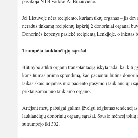
pasakoja NTB vadovė A. Būziuvienė.
Jei Lietuvoje nėra recipiento, kuriam tiktų organas – jis dov
neradus tinkamų recipientų lapkritį 2 donoriniai organai buvo
Donorinės kepenys pasiekė recipientą Lenkijoje, o inkstas bu
Trumpėja laukiančiųjų sąrašai
Būtinybė atlikti organų transplantaciją iškyla tada, kai ki
konsiliumas priima sprendimą, kad pacientui būtina donorini
laikas skaičiuojamas nuo paciento įrašymo į laukiančiųjų sąr
priklausomai nuo laukiamo organo.
Artėjant metų pabaigai galima įžvelgti teigiamas tendencija
laukiančiųjų donorinių organų sąrašai. Sausio mėnesį tokių 
sutrumpėjo iki 302.