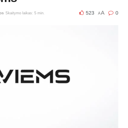
A
523
0
os
Skaitymo laikas: 5 min.
A