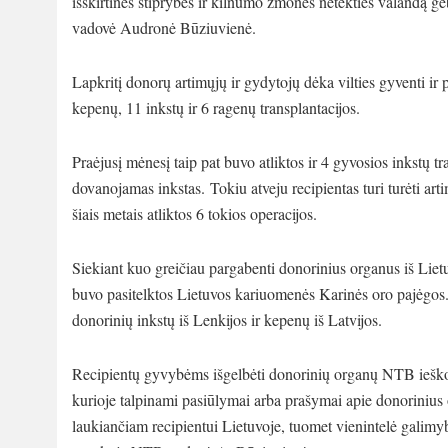
išskirtinės stiprybės ir kilnumo žmonės netekties valandą ge
vadovė Audronė Būziuvienė.
Lapkritį donorų artimųjų ir gydytojų dėka vilties gyventi ir pa
kepenų, 11 inkstų ir 6 ragenų transplantacijos.
Praėjusį mėnesį taip pat buvo atliktos ir 4 gyvosios inkstų
dovanojamas inkstas. Tokiu atveju recipientas turi turėti arti
šiais metais atliktos 6 tokios operacijos.
Siekiant kuo greičiau pargabenti donorinius organus iš Lietu
buvo pasitelktos Lietuvos kariuomenės Karinės oro pajėgos. 
donorinių inkstų iš Lenkijos ir kepenų iš Latvijos.
Recipientų gyvybėms išgelbėti donorinių organų NTB ieško 
kurioje talpinami pasiūlymai arba prašymai apie donorinius or
laukiančiam recipientui Lietuvoje, tuomet vienintelė galimybė