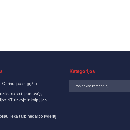
s
Kategorijos
. Geriau jau sugrįžtų
izikuoja visi: pardavėjų
jos NT rinkoje ir kaip į jas
oliau lieka tarp nedarbo lyderių