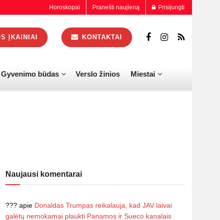
Horoskopai
Pranešti naujieną
Prisijungti
 ĮKAINIAI
KONTAKTAI
Gyvenimo būdas
Verslo žinios
Miestai
Naujausi komentarai
???
apie
Donaldas Trumpas reikalauja, kad JAV laivai
galėtų nemokamai plaukti Panamos ir Sueco kanalais