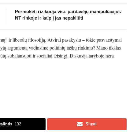
Permokėti rizikuoja visi: pardavėjų manipuliacijos
NT rinkoje ir kaip į jas nepakliūti
“ ir liberalų filosofiją. Atvirai pasakysiu – tokie pasvarstymai
ytą argumentą vadinsime politinių taškų rinkimu? Mano tikslas
ūtų subalansuoti ir socialiai teisingi. Diskusija taryboje nėra
alintis
132
Siųsti