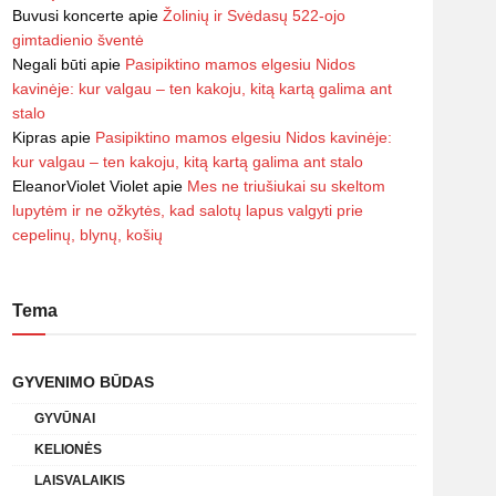
Buvusi koncerte
apie
Žolinių ir Svėdasų 522-ojo
gimtadienio šventė
Negali būti
apie
Pasipiktino mamos elgesiu Nidos
kavinėje: kur valgau – ten kakoju, kitą kartą galima ant
stalo
Kipras
apie
Pasipiktino mamos elgesiu Nidos kavinėje:
kur valgau – ten kakoju, kitą kartą galima ant stalo
EleanorViolet Violet
apie
Mes ne triušiukai su skeltom
lupytėm ir ne ožkytės, kad salotų lapus valgyti prie
cepelinų, blynų, košių
Tema
GYVENIMO BŪDAS
GYVŪNAI
KELIONĖS
LAISVALAIKIS