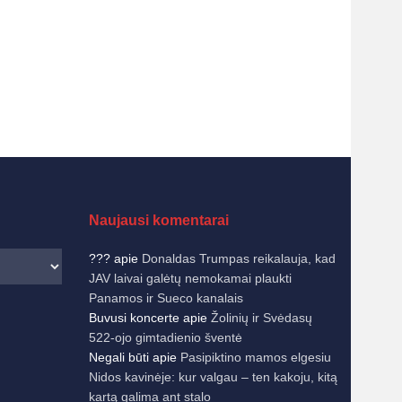
Naujausi komentarai
???
apie
Donaldas Trumpas reikalauja, kad
JAV laivai galėtų nemokamai plaukti
Panamos ir Sueco kanalais
Buvusi koncerte
apie
Žolinių ir Svėdasų
522-ojo gimtadienio šventė
Negali būti
apie
Pasipiktino mamos elgesiu
Nidos kavinėje: kur valgau – ten kakoju, kitą
kartą galima ant stalo