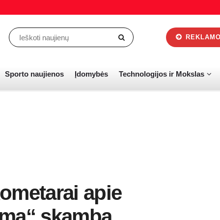
REKLAMOS
Sporto naujienos
Įdomybės
Technologijos ir Mokslas
ometarai apie
nkimą“ skamba