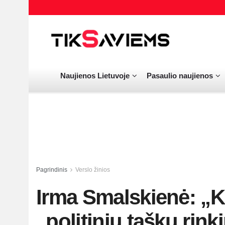
Naujienos Lietuvoje
Pasaulio naujienos
Pagrindinis
Verslo žinios
Irma Smalskienė: „K
„politinių taškų ri