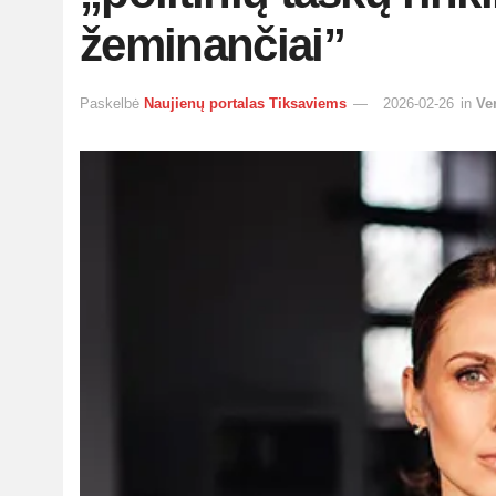
žeminančiai”
Paskelbė
Naujienų portalas Tiksaviems
2026-02-26
in
Ve