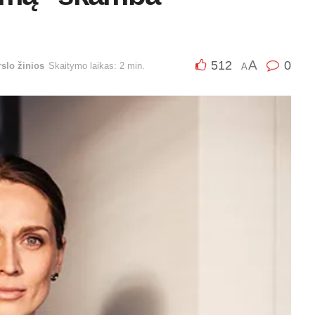
A
512
0
rslo žinios
Skaitymo laikas: 2 min.
A