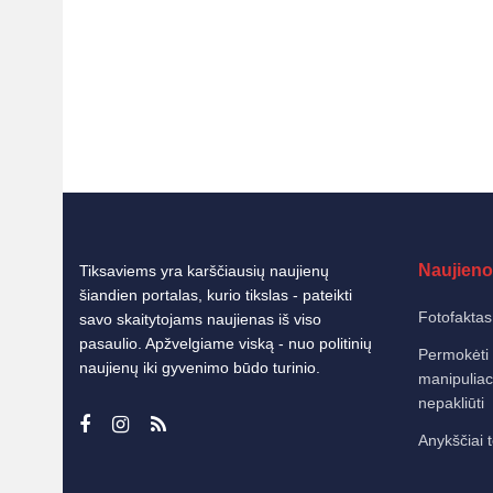
Naujieno
Tiksaviems yra karščiausių naujienų
šiandien portalas, kurio tikslas - pateikti
Fotofaktas
savo skaitytojams naujienas iš viso
pasaulio. Apžvelgiame viską - nuo politinių
Permokėti r
naujienų iki gyvenimo būdo turinio.
manipuliaci
nepakliūti
Anykščiai t