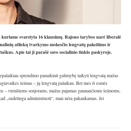
 kuriame svarstyta 16 klausimų. Rajono tarybos narė liberalė
alinių atliekų tvarkymo mokesčio lengvatų pakeitimo ir
aškus. Apie tai ji parašė savo socialinio tinklo paskyroje.
alaikiau sprendimo panaikinti galimybę taikyti lengvatą mažas
giavaikes šeimas – jų lengvatą palaikau. Bet mes iš esmės
ėms – vienišiems senjorams, mažas pajamas gaunančioms šeimoms,
kad „sudėtinga administruoti“, man nėra pakankamas. Jei