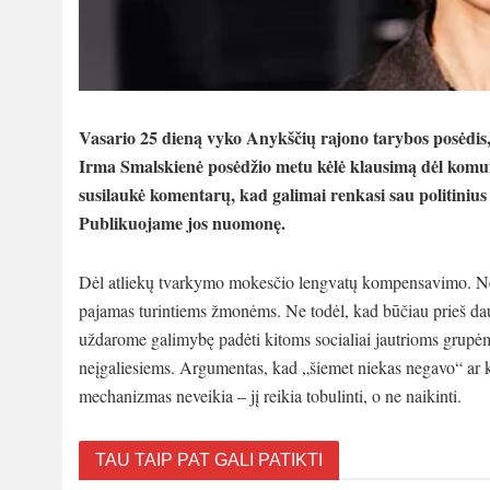
Vasario 25 dieną vyko Anykščių rajono tarybos posėdis,
Irma Smalskienė posėdžio metu kėlė klausimą dėl komun
susilaukė komentarų, kad galimai renkasi sau politinius t
Publikuojame jos nuomonę.
Dėl atliekų tvarkymo mokesčio lengvatų kompensavimo. Nep
pajamas turintiems žmonėms. Ne todėl, kad būčiau prieš dau
uždarome galimybę padėti kitoms socialiai jautrioms grup
neįgaliesiems. Argumentas, kad „šiemet niekas negavo“ ar 
mechanizmas neveikia – jį reikia tobulinti, o ne naikinti.
TAU TAIP PAT GALI PATIKTI